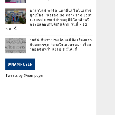
พาราไดซ์ พาร์ค แตกตื่น! ไดโนเสาร์
บุกเมือง ‘‘Paradise Park The Lost
Jurassic World’ ทะลุมิติโลกล้านปี
กระแสตอบรับดีเกินต้าน วันนี้ - 12
ก.ค. นี้
“กลัฟ-จีน่า” ประเดิมเคมีปัง เรื่องแรก
กับละครชุด “ดวงใจเทวพรหม” เรื่อง
“ลออจันทร์” ลงจอ 8 มี.ค. นี้
@NAMPUYEN
Tweets by @nampuyen