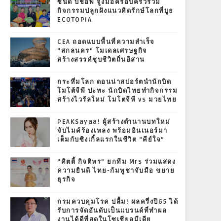
ซินดี้ บิชอพ จูงมือครอบครัวร่วม
กิจกรรมปลูกฝังแนวคิดรักษ์โลกที่บูธ
ECOTOPIA
CEA ถอดแบบพื้นที่ความสำเร็จ
“สกลนคร” โมเดลเศรษฐกิจ
สร้างสรรค์ชุบชีวิตถิ่นอีสาน
กระหึ่มโลก ดอนน่าสปอร์ตนำนักบิด
โมโต้จีพี ปะทะ นักบิดไทยทำกิจกรรม
สร้างไวรัลใหม่ โมโตจีพี vs มวยไทย
PEAKSayaa! ผู้สร้างตำนานบทใหม่
จับไมค์ร้องเพลง พร้อมอินเนอร์มา
เต็มกับซิงเกิ้ลแรกในชีวิต “คีย์ใจ”
“คิตตี้ กิจติพร” ยกทีม Mrs ร่วมแสดง
ความยินดี ไทย-กัมพูชาจับมือ ขยาย
ธุรกิจ
กรมควบคุมโรค ปลื้ม! ผลครึ่งปี65 ได้
รับการจัดอันดับเป็นแบรนด์ที่ทำผล
งานได้ดีที่สุดในโซเชียลมีเดีย