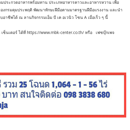
เข้าร่วมประกวดอาหารพร้อมทาน ประเภทอาหารคาวและอาหารหวาน เพื่อ
แลของกรมคุมประพฤติ พัฒนาทักษะฝีมือตามมาตรฐานฝีมือแรงงาน และนำ
าชีพได้ ณ ลานกิจกรรมเอ็ม บี เค อเวนิว โซน A เมื่อเร็ว ๆ นี้
เซ็นเตอร์ ได้ที่ https://www.mbk-center.co.th/ หรือ เฟซบุ๊กเพจ