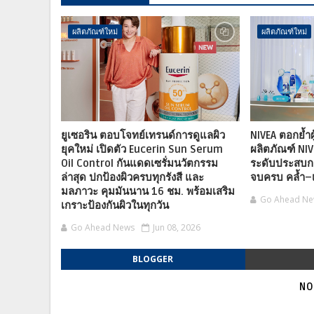
ผลิตภัณฑ์ใหม่
ผลิตภัณฑ์ใหม่
ยูเซอริน ตอบโจทย์เทรนด์การดูแลผิว
NIVEA ตอกย้ำผู
ยุคใหม่ เปิดตัว Eucerin Sun Serum
ผลิตภัณฑ์ NI
Oil Control กันแดดเซรั่มนวัตกรรม
ระดับประสบก
ล่าสุด ปกป้องผิวครบทุกรังสี และ
จบครบ คล้ำ–เห
มลภาวะ คุมมันนาน 16 ชม. พร้อมเสริม
Go Ahead N
เกราะป้องกันผิวในทุกวัน
Go Ahead News
Jun 08, 2026
BLOGGER
NO