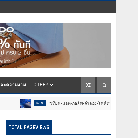
และความงาม
OTHER
“เทียน-นอท-กอล์ฟ-จำลอง-โฟล์ค” ร้องจ๊าก!! อุปกรณ์ม่วนจอยง
บันเทิง
TOTAL PAGEVIEWS