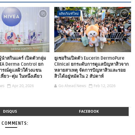
ผลิตภัณฑ์ใหม่
้นำสกินแคร์ เปิดตัวกลุ่ม
ยูเซอรินเปิดตัว Eucerin DermoPure
VEA Derma Control ยก
Clinical ยกระดับการดูแลปัญหาสิวจาก
ารณ์ดูแลผิวใต้วงแขน
หลายสาเหตุ จัดการปัญหาสิวและรอย
ี่ยว–ตุ่ม ในหนึ่งเดียว
สิวได้อยู่หมัดใน 2 สัปดาห์
ews
Apr 20, 2026
Go Ahead News
Feb 12, 2026
DISQUS
FACEBOOK
 COMMENTS: