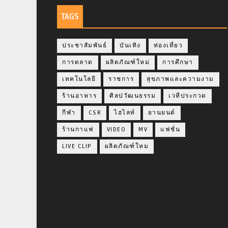
TAGS
ประชาสัมพันธ์
บันเทิง
ท่องเที่ยว
การตลาด
ผลิตภัณฑ์ใหม่
การศึกษา
เทคโนโลยี
ราชการ
สุขภาพและความงาม
ร้านอาหาร
ศิลปวัฒนธรรม
เวทีประกวด
กีฬา
CSR
ไฮไลท์
ยานยนต์
ร้านกาแฟ
VIDEO
MV
แฟชั่น
LIVE CLIP
ผลิตภัณฑ์ใหม