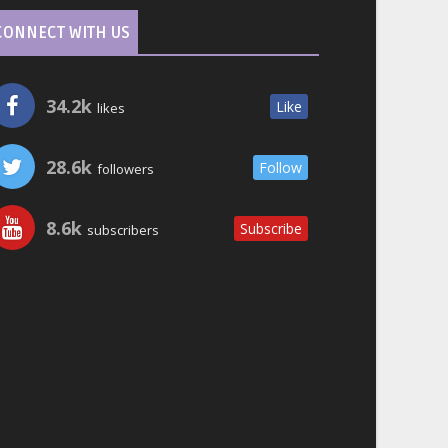
CONNECT WITH US
34.2k
Like
likes
28.6k
Follow
followers
8.6k
Subscribe
subscribers