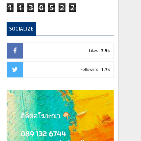
1
1
3
0
5
2
2
SOCIALIZE
3.5k
Likes
1.7k
Followers