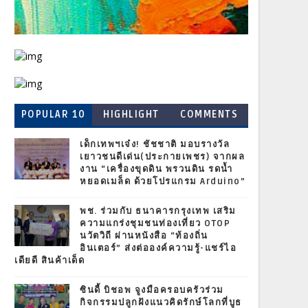
POPULAR 10
HIGHLIGHT
COMMENTS
เด็กเทพฯเจ๋ง! ชัชชาติ มอบรางวัล
เยาวชนดีเด่น(ประกายเพชร) จากผล
งาน “เครื่องขุดดิน พรวนดิน รดน้ำ
หยอดเมล็ด ด้วยโปรแกรม Arduino”
พช. ร่วมกับ ธนาคารกรุงเทพ เสริม
ความแกร่งชุมชนท่องเที่ยว OTOP
นวัตวิถี ผ่านหนังสือ “ท้องถิ่น
อินเตอร์” ส่งต่อองค์ความรู้-แชร์ไอ
เดียดี สินค้าเด็ด
ซินดี้ บิชอพ จูงมือครอบครัวร่วม
กิจกรรมปลูกฝังแนวคิดรักษ์โลกที่บูธ