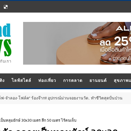
กับเรา
ทิง
ไลฟ์สไตล์
ท่องเที่ยว
การตลาด
ยานยนต์
สุขภาพ
” ร้องจ๊าก!! อุปกรณ์ม่วนจอยงานวัด.. ทำชีวิตสุดปั่นป่วน
ประชาส
นหลุมยักษ์ 30x30 เมตร ลึก 50 เมตร ไร้คนเจ็บ