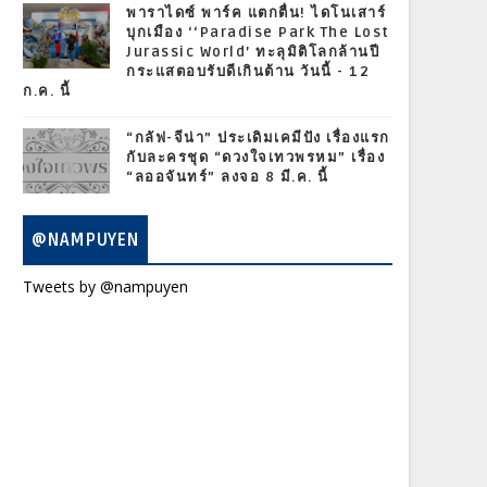
พาราไดซ์ พาร์ค แตกตื่น! ไดโนเสาร์
บุกเมือง ‘‘Paradise Park The Lost
Jurassic World’ ทะลุมิติโลกล้านปี
กระแสตอบรับดีเกินต้าน วันนี้ - 12
ก.ค. นี้
“กลัฟ-จีน่า” ประเดิมเคมีปัง เรื่องแรก
กับละครชุด “ดวงใจเทวพรหม” เรื่อง
“ลออจันทร์” ลงจอ 8 มี.ค. นี้
@NAMPUYEN
Tweets by @nampuyen