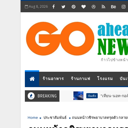
Aug 8, 2026
ก้าวไปข้างหน้า
ร้านอาหาร
ร้านกาแฟ
โรงแรม
บันเ
BREAKING
“เทียน-นอท-กอล์ฟ-จำลอง-โฟล์ค
บันเทิง
Home
ประชาสัมพันธ์
ถนนหน้าวชิรพยาบาลทรุดตัว กลายเป็