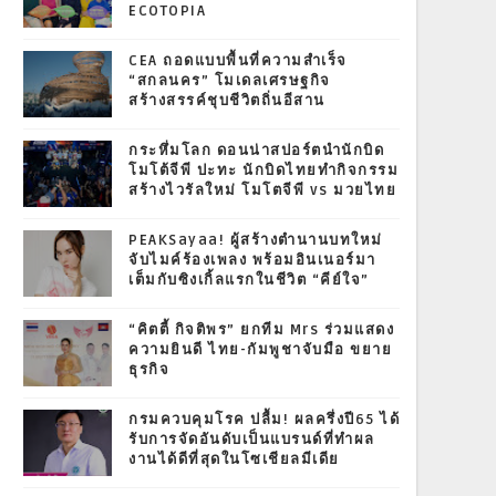
ECOTOPIA
CEA ถอดแบบพื้นที่ความสำเร็จ
“สกลนคร” โมเดลเศรษฐกิจ
สร้างสรรค์ชุบชีวิตถิ่นอีสาน
กระหึ่มโลก ดอนน่าสปอร์ตนำนักบิด
โมโต้จีพี ปะทะ นักบิดไทยทำกิจกรรม
สร้างไวรัลใหม่ โมโตจีพี vs มวยไทย
PEAKSayaa! ผู้สร้างตำนานบทใหม่
จับไมค์ร้องเพลง พร้อมอินเนอร์มา
เต็มกับซิงเกิ้ลแรกในชีวิต “คีย์ใจ”
“คิตตี้ กิจติพร” ยกทีม Mrs ร่วมแสดง
ความยินดี ไทย-กัมพูชาจับมือ ขยาย
ธุรกิจ
กรมควบคุมโรค ปลื้ม! ผลครึ่งปี65 ได้
รับการจัดอันดับเป็นแบรนด์ที่ทำผล
งานได้ดีที่สุดในโซเชียลมีเดีย