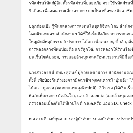
รหัสผ่านให้แก่ผู้อื่น ตั้งรหัสผ่านที่ปลอดภัย ควรใช้รหัสผ่
3 เดือน เพื่อลดความเสี่ยงจากการตกเป็นเหยื่อของมิจฉาชีพ
ปลุกต่อมเอ๊ะ รู้ทันกลลวงการลงทุนในยุคดิจิทัล โดย สำนั
โดยตัวแทนจากสำนักงานฯ ได้ชี้ให้เห็นถึงภัยจากการหลอกลงท
ใหญ่มักมีพฤติกรรม 6 ประการ ได้แก่ เชื่อคนง่าย, ขี้กลัว
การหลอกลวงที่พบบ่อยคือ แชร์ลูกโซ่, การหลอกให้รักหรื
บนเว็บไซต์ปลอม, การแอบอ้างบุคคลหรือหน่วยงานที่มีชื่อเ
นางสาวอาชินี ปัทมะสุคนธ์ ผู้ช่วยเลขาธิการ สำนักงานคณ
ทั้งนี้ เพื่อป้องกันตัวเองจากมิจฉาชีพ ทุกคนควรมี “ปุ่มเอ๊ะ”
ได้แก่ 1.สูงเว่อ (ผลตอบแทนสูงผิดปกติ), 2.ไวเว่อ (ได้เงินเร
พิเศษเพื่อเร่งการตัดสินใจ), และ 5. ลอยเว่อ (แอบอ้างบุคคลห
ตรวจสอบเบื้องต้นได้ที่เว็บไซต์ ก.ล.ต.หรือ แอป SEC Chec
พ.ต.อ.เนติ วงษ์กุหลาบ รองผู้บังคับการกองบังคับการปร