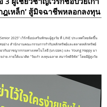
 3 ผู้เชี่ยวชาญเวิร์กช็อปวัยเก๋า
3 กฎเหล็ก’ สู้มิจฉาชีพหลอกลงทุน
r 2025” เวิร์กช็อปเสริมทักษะผู้สูงวัย ที่ LINE ประเทศไทยจัดขึ้น
บประเทศอย่าง สำนักงานคณะกรรมการกำกับหลักทรัพย์และตลาดหลักทรัพย์
ี่ยวกับอาชญากรรมทางเทคโนโลยี (บก.ปอท.) และ Young Happy มา
ง่าย ภายใต้แนวคิด “วัยเก๋า ลงทุนฉลาด สมาร์ทดิจิทัล” โดยมีผู้สูงวัย