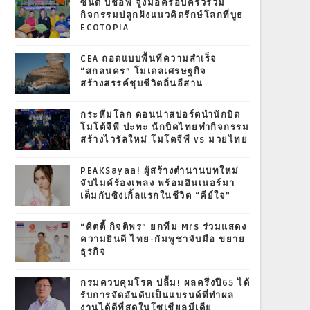
ซินดี้ บิชอพ จูงมือครอบครัวร่วม
กิจกรรมปลูกฝังแนวคิดรักษ์โลกที่บูธ
ECOTOPIA
CEA ถอดแบบพื้นที่ความสำเร็จ
“สกลนคร” โมเดลเศรษฐกิจ
สร้างสรรค์ชุบชีวิตถิ่นอีสาน
กระหึ่มโลก ดอนน่าสปอร์ตนำนักบิด
โมโต้จีพี ปะทะ นักบิดไทยทำกิจกรรม
สร้างไวรัลใหม่ โมโตจีพี vs มวยไทย
PEAKSayaa! ผู้สร้างตำนานบทใหม่
จับไมค์ร้องเพลง พร้อมอินเนอร์มา
เต็มกับซิงเกิ้ลแรกในชีวิต “คีย์ใจ”
“คิตตี้ กิจติพร” ยกทีม Mrs ร่วมแสดง
ความยินดี ไทย-กัมพูชาจับมือ ขยาย
ธุรกิจ
กรมควบคุมโรค ปลื้ม! ผลครึ่งปี65 ได้
รับการจัดอันดับเป็นแบรนด์ที่ทำผล
งานได้ดีที่สุดในโซเชียลมีเดีย