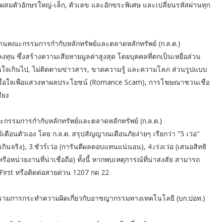
านที่ผสมตัวอักษรใหญ่-เล็ก, ตัวเลข และอักขระพิเศษ และเปลี่ยนรหัสผ่านทุก
กงานคณะกรรมการกำกับหลักทรัพย์และตลาดหลักทรัพย์ (ก.ล.ต.)
ุน ซึ่งสร้างความเสียหายมูลค่าสูงสุด โดยบุคคลที่ตกเป็นเหยื่อส่วน
, มั่นใจเกินไป, ไม่ติดตามข่าวสาร, ขาดความรู้ และความโลภ ส่วนรูปแบบ
อเชื่อใจเพื่อแสวงหาผลประโยชน์ (Romance Scam), การโฆษณาชวนเชื่อ
สียง
ะกรรมการกำกับหลักทรัพย์และตลาดหลักทรัพย์ (ก.ล.ต.)
 ไว้เตือนตัวเอง โดย ก.ล.ต. สรุปสัญญาณเตือนภัยง่ายๆ เรียกว่า "5 เว่อ"
็วเกินจริง), 3.ชัวร์เว่อ (การันตีผลตอบแทนแน่นอน), 4.เร่งเว่อ (เสนอสิทธิ
รือหน่วยงานที่น่าเชื่อถือ) ทั้งนี้ หากพบเหตุการณ์ที่น่าสงสัย สามารถ
k First หรือติดต่อสายด่วน 1207 กด 22
าบปรามการกระทำความผิดเกี่ยวกับอาชญากรรมทางเทคโนโลยี (บก.ปอท.)