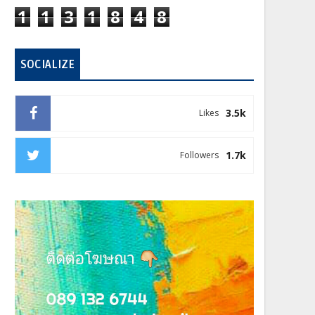
1
1
3
1
8
4
8
SOCIALIZE
3.5k
Likes
1.7k
Followers