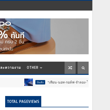
และความงาม
OTHER
“เทียน-นอท-กอล์ฟ-จำลอง-โฟล์ค” ร้องจ๊าก!! อุปกรณ์ม่วนจอ
บันเทิง
TOTAL PAGEVIEWS