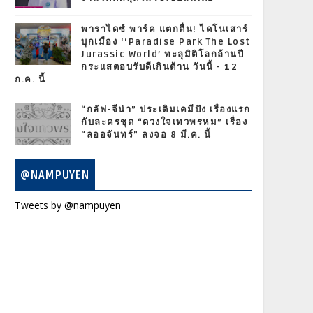
พาราไดซ์ พาร์ค แตกตื่น! ไดโนเสาร์
บุกเมือง ‘‘Paradise Park The Lost
Jurassic World’ ทะลุมิติโลกล้านปี
กระแสตอบรับดีเกินต้าน วันนี้ - 12
ก.ค. นี้
“กลัฟ-จีน่า” ประเดิมเคมีปัง เรื่องแรก
กับละครชุด “ดวงใจเทวพรหม” เรื่อง
“ลออจันทร์” ลงจอ 8 มี.ค. นี้
@NAMPUYEN
Tweets by @nampuyen