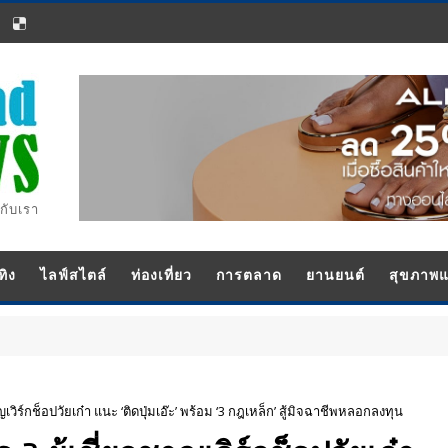
กับเรา
ทิง
ไลฟ์สไตล์
ท่องเที่ยว
การตลาด
ยานยนต์
สุขภาพ
ญเวิร์กช็อปวัยเก๋า แนะ ‘ติดปุ่มเอ๊ะ’ พร้อม ‘3 กฎเหล็ก’ สู้มิจฉาชีพหลอกลงทุน