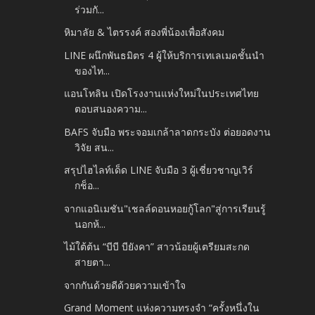
ร่วมกั...
หิมาลัย & ไตรรงค์ สองพี่น้องเพื่อสังคม
LINE ผนึกพันธมิตร 4 ผู้ให้บริการเทเลเมดชั้นนำ
ของไท...
แอนโทลิน เปิดโรงงานแห่งใหม่ในประเทศไทย
ตอบสนองความ...
BAFS จับมือ พระจอมเกล้าลาดกระบัง ต่อยอดงาน
วิจัย สน...
สรุปไฮไลท์เด็ด LINE จับมือ 3 ผู้เชี่ยวชาญเวิร์
กช็อ...
จากแอนิเมชัน"เชลล์ดอนหอยกู้โลก"สู่การเรียนรู้
นอกห้...
ไม้ใต้ต้น “บีบี บียังคา” สาวน้อยผู้เตรียมสะกด
สายตา...
จากกันด้วยดีด้วยความเข้าใจ
Grand Moment แห่งความทรงจำ “ครั้งหนึ่งใน