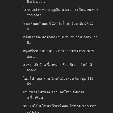
Bank มอบ...
โปรดเกล้าฯ พล.ท.บุญสิน พาดกลาง เป็นนายทหาร
ราชองครั...
“เชลล์ดอน” ตอนที่ 25 “วันใหม่” วันอาทิตย์ที่ 25
ก...
ครั้งแรกของนักร้องเสียงนุ่ม วิน “เมธวิน อังคทะวา
นิ...
กรุงศรีร่วมสนับสนุน Sustainability Expo 2025
ต่อเน...
สวพส. เปิดตัวเครื่องหมาย Eco Brand สินค้าดี
จากเก...
โฮมโปร ลุยตลาด ‘บ้าน’ เมืองท่องเที่ยว ทุ่ม 113
ล้า...
เอปสันจัดโปรแรง “เก่าแลกใหม่” อัปเกรด
เครื่องพิมพ์ ...
วันก่อนโน้น โซนหน้าเวทีคอนเสิร์ต 90 x2 super
conce...