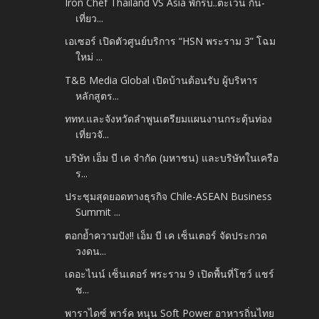
Iron Chef Thailand VS Asia พักรบ..ตะเวน กิน-
เที่ยว...
เอเซอร์ เปิดตัวศูนย์บริการ “HSN พระราม 3” โฉม
ใหม่ ...
T&B Media Global เปิดบ้านต้อนรับ ผู้บริหาร
หลักสูตร...
ททท.และจังหวัดลำพูนเตรียมแผนงานกระตุ้นท่อง
เที่ยวจั...
บริษัท เอ็ม บี เค จำกัด (มหาชน) และบริษัทในเครือ
ร...
ประชุมสุดยอดทางธุรกิจ Chile-ASEAN Business
Summit ...
ตอกย้ำความปัง!! เอ็ม บี เค เซ็นเตอร์ จัดประกวด
วงดน...
เดอะไนน์ เซ็นเตอร์ พระราม 9 เปิดพื้นที่โชว์ แชร์
ช...
พาราไดซ์ พาร์ค หนุน Soft Power อาหารถิ่นไทย