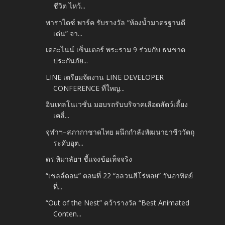
ชีวิต ไหว้...
พาราไดซ์ พาร์ค รับรางวัล “ห้องน้ำมาตรฐานดี
เด่น” จา...
เดอะไนน์ เซ็นเตอร์ พระราม 9 ร่วมกับ ธนชาต
ประกันภัย...
LINE เตรียมจัดงาน LINE DEVELOPER
CONFERENCE ที่ใหญ...
อินเทลโนเวชั่น มอบรถรับบริจาคเลือดสัตว์เลี้ยง
เคลื่...
จุฬาฯ–สภากาชาดไทย ผนึกกำลังพัฒนายาชีววัตถุ
ระดับอุต...
ดร.หิมาลัยฯ ชี้แจงข้อเท็จจริง
“เชลล์ดอน” ตอนที่ 22 “อลวนฮีโร่หอย” วันอาทิตย์
ที่...
“Out of the Nest” คว้ารางวัล “Best Animated
Conten...