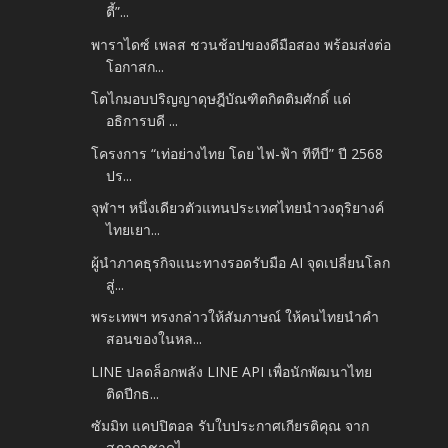
ตี้”...
พาราไดซ์ เพลส ชวนช้อปของดีมือสอง พร้อมส่งต่อ
โอกาสก...
โตไกมอบปริญญาดุษฎีบัณฑิตกิตติมศักดิ์ แด่
อธิการบดี ...
โครงการ “เท่อย่างไทย โดย ไฟ-ฟ้า ทีทีบี” ปี 2568
ปร...
จุฬาฯ หนึ่งเดียวตัวแทนประเทศไทยนำวงดุริยางค์
ไทยเยา...
ผู้นำภาคธุรกิจแนะทางรอดรับมือ AI จุดเปลี่ยนโลก
สู่...
พระเทพฯ ทรงกล่าวให้สัมภาษณ์ ให้คนไทยนำคำ
สอนของในหล...
LINE ปลดล็อกพลัง LINE API เพื่อนักพัฒนาไทย
ติดปีกธ...
ซัมมิท แคปปิตอล รับใบประกาศเกียรติคุณ จาก
สภากาชาดไ...