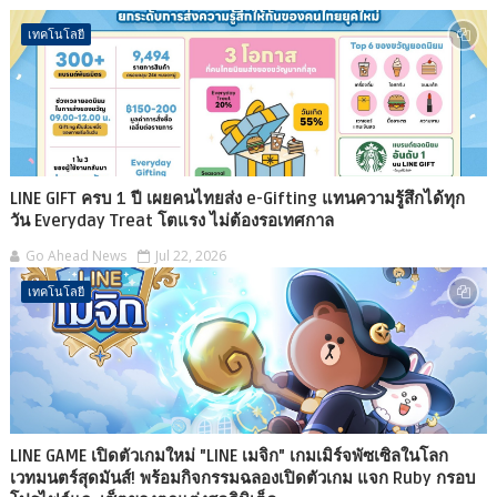
เทคโนโลยี
LINE GIFT ครบ 1 ปี เผยคนไทยส่ง e-Gifting แทนความรู้สึกได้ทุก
วัน Everyday Treat โตแรง ไม่ต้องรอเทศกาล
Go Ahead News
Jul 22, 2026
เทคโนโลยี
LINE GAME เปิดตัวเกมใหม่ "LINE เมจิก" เกมเมิร์จพัซเซิลในโลก
เวทมนตร์สุดมันส์! พร้อมกิจกรรมฉลองเปิดตัวเกม แจก Ruby กรอบ