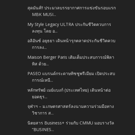
สุดมันส์!! ประมวลบรรยากาศการแข่งขันรอบแรก
MBK MUSI...
My Style Legacy ULTRA ประกันชีวิตควบการ
ลงทุน โดย อ...
อลิอันซ์ อยุธยา เดินหน้ารุกตลาดประกันชีวิตควบ
การลง...
Maison Berger Paris เติมเต็มประสบการณ์พิลา
ทิส ด้วย...
PASEO แบรนด์กระดาษทิชชูพรีเมียม เปิดประสบ
การณ์เหนื...
หลักทรัพย์ เมย์แบงก์ (ประเทศไทย) เดินหน้าต่อ
ยอดธุร...
จุฬาฯ – ม.เกษตรศาสตร์ลงนามความร่วมมือทาง
วิชาการ ส...
นิตยสาร Business+ ร่วมกับ CMMU มอบรางวัล
“BUSINES...