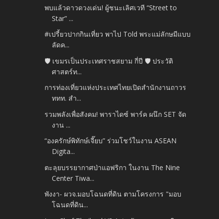
พบแล้วดาวดวงเด่น! ผู้ชนะเลิศเวที “Street to
Star” ...
#เปรี้ยวปากกินเที่ยว พาไป Told พระแม่ลักษมีแบบ
ลัดค...
🛡️ เขมรเป็นประเทศราชสยาม กี่ปี 🛡️ ประวัติ
ศาสตร์ท...
การท่องเที่ยวแห่งประเทศไทยเปิดสำนักงานถาวร
ททท. สำ...
รวมพลังเพื่อสังคม! พาราไดซ์ พาร์ค ผนึก SET จัด
งาน ...
“องครักษ์พิทักษ์เจี๊ยบ” ร่วมโชว์ในงาน ASEAN
Digita...
ตะลุยบรรยากาศป่าแอฟริกา ในงาน The Nine
Center Tiwa...
พังงา- ผวจ.มอบโฉนดที่ดิน ตามโครงการ "มอบ
โฉนดที่ดิน...