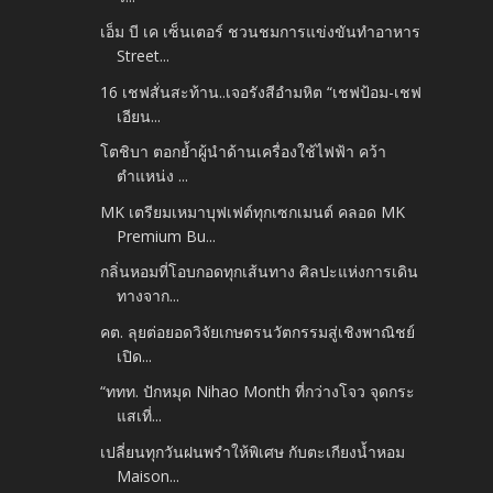
เอ็ม บี เค เซ็นเตอร์ ชวนชมการแข่งขันทำอาหาร
Street...
16 เชฟสั่นสะท้าน..เจอรังสีอำมหิต “เชฟป้อม-เชฟ
เอียน...
โตชิบา ตอกย้ำผู้นำด้านเครื่องใช้ไฟฟ้า คว้า
ตำแหน่ง ...
MK เตรียมเหมาบุฟเฟต์ทุกเซกเมนต์ คลอด MK
Premium Bu...
กลิ่นหอมที่โอบกอดทุกเส้นทาง ศิลปะแห่งการเดิน
ทางจาก...
คต. ลุยต่อยอดวิจัยเกษตรนวัตกรรมสู่เชิงพาณิชย์
เปิด...
“ททท. ปักหมุด Nihao Month ที่กว่างโจว จุดกระ
แสเที่...
เปลี่ยนทุกวันฝนพรำให้พิเศษ กับตะเกียงน้ำหอม
Maison...