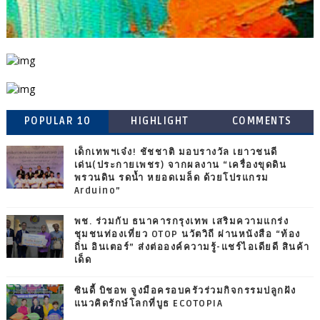
POPULAR 10
HIGHLIGHT
COMMENTS
เด็กเทพฯเจ๋ง! ชัชชาติ มอบรางวัล เยาวชนดี
เด่น(ประกายเพชร) จากผลงาน “เครื่องขุดดิน
พรวนดิน รดน้ำ หยอดเมล็ด ด้วยโปรแกรม
Arduino”
พช. ร่วมกับ ธนาคารกรุงเทพ เสริมความแกร่ง
ชุมชนท่องเที่ยว OTOP นวัตวิถี ผ่านหนังสือ “ท้อง
ถิ่น อินเตอร์” ส่งต่อองค์ความรู้-แชร์ไอเดียดี สินค้า
เด็ด
ซินดี้ บิชอพ จูงมือครอบครัวร่วมกิจกรรมปลูกฝัง
แนวคิดรักษ์โลกที่บูธ ECOTOPIA