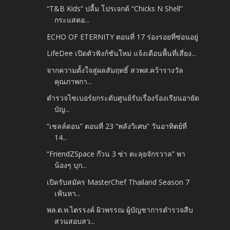
“T&B Kids” ปลื้ม โปรเจกต์ “Chicks N Shell”
กระแสตอ...
ECHO OF ETERNITY ตอนที่ 17 ร่องรอยที่ซ่อนอยู่
LifeDee เปิดตัวฟังก์ชันใหม่ แจ้งเตือนพื้นที่เสี่ยง...
จากความตั้งใจสู่ผลสัมฤทธิ์ สวพส.คว้ารางวัล
คุณภาพกา...
ตำรวจไซเบอร์ยกระดับศูนย์รับเรื่องร้องเรียนอายัด
บัญ...
“เชลล์ดอน” ตอนที่ 23 “พลังวิเศษ” วันอาทิตย์ที่
14...
“FriendZSpace ก๊วน 3 ซ่า ตะลุยจักรวาล” พา
น้องๆ บุก...
เปิดรับสมัคร MasterChef Thailand Season 7
เฟ้นหา...
พล.ต.ท.ไตรรงค์ ผิวพรรณ ผู้บัญชาการตำรวจสืบ
สวนสอบสว...