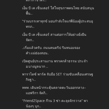
เอ็ม บี เค เซ็นเตอร์ ใส่ใจสุขภาพคนไทย สนับสนุน
พื้น...
“ร่วมบรรเทาทุกข์ มอบกำลังใจแก่พี่น้องผู้ประสบอุ
ทกภ...
เอ็ม บี เค เซ็นเตอร์ สานต่อการให้อย่างยั่งยืน
จัดก...
..เริ่มแล้วครับ. ถนนคนดริป ริมหนองจอง
คำ.แม่ฮ่องสอน..
เปิดศูนย์ประสานงาน พรรคกล้าธรรม ประจำ
อ.บางมูลนาก ...
พาราไดซ์ พาร์ค จับมือ SET ร่วมขับเคลื่อนเศรษฐ
กิจฐา...
ททท. เดินหน้ากระตุ้นตลาดตะวันออกกลาง–
แอฟริกา จัดกิ...
“FriendZSpace ก๊วน 3 ซ่า ตะลุยจักรวาล” พา
น้องๆ บุก...