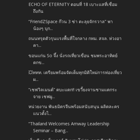
ECHO OF ETERNITY ตอนที่ 18 เบาะแสที่เชื่อม
ถึงกัน
“FriendZSpace ก๊วน 3 ซ่า ตะลุยจักรวาล” พา
น้องๆ บุก...
ถนนทรุดตัวรุนแรงพื้นที่ใจกลาง กทม. สจล. ห่วงอา
คา...
ขอนแก่น So จึ้ง นั่งรถเที่ยวเขื่อน ชมพระอาทิตย์
ตกข...
💥ททท. เตรียมพร้อมจัดเต็มทุกมิติใหม่การท่องเที่ยว
ผ...
“เชฟวิลเมนต์” ตบะแตก!! เขวี้ยงจานชามแตกระ
จาย เชฟผู...
หน่วยงาน พันธมิตรจีนพร้อมสนับสนุน ผลิตละคร
แนวตั้งไ...
“Thailand Welcomes Amway Leadership
Seminar – Bang...