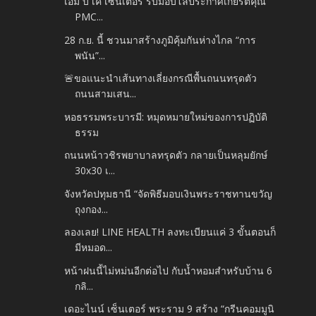
เอ็ม บี เค เซ็นเตอร์ รับมอบโล่ประกาศเกียรติคุณ
PMC...
28 ก.ย. นี้ ชวนมาสร้างภูมิคุ้มกันห่างไกล “การ
พนัน”...
🚨ขอแนะนำเส้นทางเลี่ยงกรณีพื้นถนนทรุดตัว
ถนนสามเสน...
หอธรรมพระบารมี: หมุดหมายใหม่ของการปฏิบัติ
ธรรม
ถนนหน้าวชิรพยาบาลทรุดตัว กลายเป็นหลุมยักษ์
30x30 เ...
จังหวัดปทุมธานี “จัดพิธีมอบเงินพระราชทานขวัญ
ถุงกอง...
ลองเลย! LINE HEALTH ลงทะเบียนแค่ 3 ขั้นตอนก็
มีหมอด...
หน้าฝนนี้ไม่หม่นอีกต่อไป กับน้ำหอมสำหรับบ้าน 6
กลิ...
เดอะไนน์ เซ็นเตอร์ พระราม 9 สร้าง “กรีนคอมมูนิ