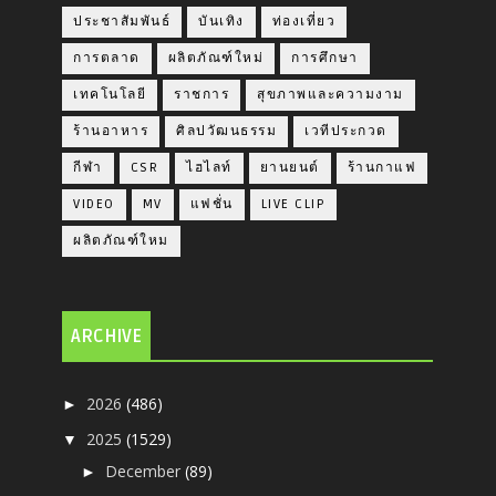
ประชาสัมพันธ์
บันเทิง
ท่องเที่ยว
การตลาด
ผลิตภัณฑ์ใหม่
การศึกษา
เทคโนโลยี
ราชการ
สุขภาพและความงาม
ร้านอาหาร
ศิลปวัฒนธรรม
เวทีประกวด
กีฬา
CSR
ไฮไลท์
ยานยนต์
ร้านกาแฟ
VIDEO
MV
แฟชั่น
LIVE CLIP
ผลิตภัณฑ์ใหม
ARCHIVE
2026
(486)
►
2025
(1529)
▼
December
(89)
►