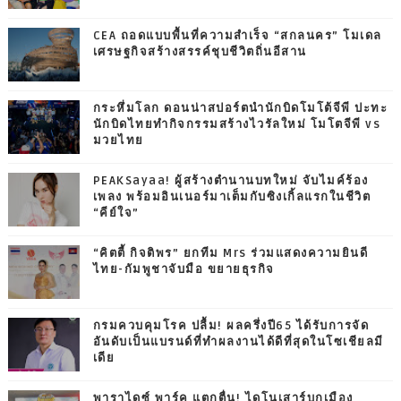
CEA ถอดแบบพื้นที่ความสำเร็จ “สกลนคร” โมเดล
เศรษฐกิจสร้างสรรค์ชุบชีวิตถิ่นอีสาน
กระหึ่มโลก ดอนน่าสปอร์ตนำนักบิดโมโต้จีพี ปะทะ
นักบิดไทยทำกิจกรรมสร้างไวรัลใหม่ โมโตจีพี vs
มวยไทย
PEAKSayaa! ผู้สร้างตำนานบทใหม่ จับไมค์ร้อง
เพลง พร้อมอินเนอร์มาเต็มกับซิงเกิ้ลแรกในชีวิต
“คีย์ใจ”
“คิตตี้ กิจติพร” ยกทีม Mrs ร่วมแสดงความยินดี
ไทย-กัมพูชาจับมือ ขยายธุรกิจ
กรมควบคุมโรค ปลื้ม! ผลครึ่งปี65 ได้รับการจัด
อันดับเป็นแบรนด์ที่ทำผลงานได้ดีที่สุดในโซเชียลมี
เดีย
พาราไดซ์ พาร์ค แตกตื่น! ไดโนเสาร์บุกเมือง