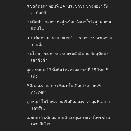
“เชลล์ดอน” ตอนที่ 24 “ประชาชนชาวหอย” วัน
อาทิตย์ที...
ชมศิลปะแห่งการต่อสู้ พร้อมส่งต่อน้ำใจสู่รพ.ชาย
แดนใ...
IPX เปิดตัว IP คาแรกเตอร์ “Dreamiez” จากความ
ร่วมมื...
ชมโขน - ชมความงามยามค่ำคืน ณ วัดสุทัศน์ฯ
เสาชิงช้า...
อุดร จบลบ 13 ทิ้งสี่สโตรคจ่อแชมป์ที่ 15 ไทย ซี
เนีย...
ชิลีฉลองสามวาระพิเศษในเดือนกันยายนที่
กรุงเทพฯ
ทุกหมุด! ไฮไลท์ตลาดเรือมือสองราคาสุดพิเศษ เก
รดพรีเ...
เมย์แบงก์ ผนึกสมาคมนักลงทุนประเทศไทย ชวน
เจาะลึกโอก...