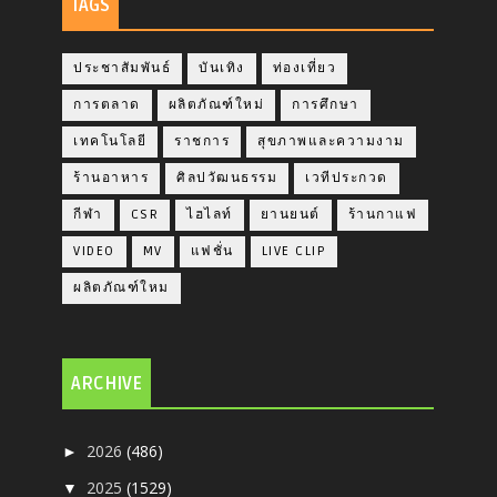
TAGS
ประชาสัมพันธ์
บันเทิง
ท่องเที่ยว
การตลาด
ผลิตภัณฑ์ใหม่
การศึกษา
เทคโนโลยี
ราชการ
สุขภาพและความงาม
ร้านอาหาร
ศิลปวัฒนธรรม
เวทีประกวด
กีฬา
CSR
ไฮไลท์
ยานยนต์
ร้านกาแฟ
VIDEO
MV
แฟชั่น
LIVE CLIP
ผลิตภัณฑ์ใหม
ARCHIVE
2026
(486)
►
2025
(1529)
▼