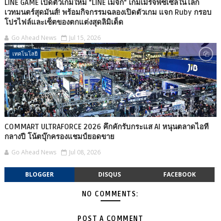
LINE GAME เปิดตัวเกมใหม่ "LINE เมจิก" เกมเมิร์จพัซเซิลในโลก
เวทมนตร์สุดมันส์! พร้อมกิจกรรมฉลองเปิดตัวเกม แจก Ruby กรอบ
โปรไฟล์และเซ็ตของตกแต่งสุดลิมิเต็ด
Go Ahead News
Jul 15, 2026
เทคโนโลยี
COMMART ULTRAFORCE 2026 คึกคักรับกระแส AI หนุนตลาดไอที
กลางปี โน้ตบุ๊กครองแชมป์ยอดขาย
Go Ahead News
Jul 08, 2026
BLOGGER
DISQUS
FACEBOOK
NO COMMENTS:
POST A COMMENT