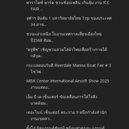
พาราไดซ์ พาร์ค ชวนช้อปเพลิน เกินคุ้ม งาน ICC
FAIR ...
จุฬาฯ อันดับ 1 มหาวิทยาลัยไทย Top ของประเทศ
34 สาข...
ชวนแอ่วเหนือ ในงานเทศกาลเที่ยวเมืองไทย
ปี2568 สัมผ...
“ครูพีช” เชิญชวนสวมใส่ผ้าไทยเพื่อสร้างรายได้
กลับค...
กระแสตอบรับดี Riverdale Marina Boat Fair # 3
โชว์ฟ...
MBK Center International Airsoft Show 2025
งานแสดง...
เอ็ม บี เค เซ็นเตอร์ ขับเคลื่อนการใส่ใจสิ่ง
แวดล้อม...
เดอะไนน์ เซ็นเตอร์ พระราม 9 ผนึกกำลังสำนัก
งานเขตสว...
ตั้งโอ๋ มิสแกรนด์ชัยภูมิ พร้อมฟาดรอบ แกรนด์