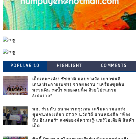
POPULAR 10
HIGHLIGHT
COMMENTS
เด็กเทพฯเจ๋ง! ชัชชาติ มอบรางวัล เยาวชนดี
เด่น(ประกายเพชร) จากผลงาน “เครื่องขุดดิน
พรวนดิน รดน้ำ หยอดเมล็ด ด้วยโปรแกรม
Arduino”
พช. ร่วมกับ ธนาคารกรุงเทพ เสริมความแกร่ง
ชุมชนท่องเที่ยว OTOP นวัตวิถี ผ่านหนังสือ “ท้อง
ถิ่น อินเตอร์” ส่งต่อองค์ความรู้-แชร์ไอเดียดี สินค้า
เด็ด