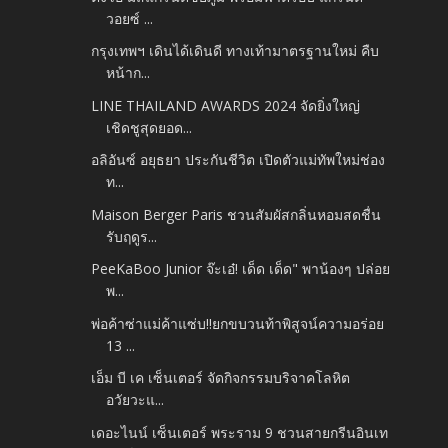
วอยซ์ ...
กรุงเทพฯ เดินได้เดินดี ทางเท้ามาตรฐานใหม่ คืบ
หน้าก...
LINE THAILAND AWARDS 2024 จัดยิ่งใหญ่
เชิดชูสุดยอด...
อลิอันซ์ อยุธยา ประกันชีวิต เปิดตัวแม่ทัพใหม่ช่อง
ท...
Maison Berger Paris ชวนสัมผัสกลิ่นหอมสดชื่น
รับฤดูร...
PeeKaBoo Junior จ๊ะเอ๋! เด็ด เด็ด" พาน้องๆ ปล่อย
พ...
พ่อค้าซ่าแม่ค้าแซ่บ!!ยกขบวนท้าพิสูจน์ความอร่อย
13 ...
เอ็ม บี เค เซ็นเตอร์ จัดกิจกรรมบริจาคโลหิต
อวัยวะแ...
เดอะไนน์ เซ็นเตอร์ พระราม 9 ชวนสายกรีนอินเท