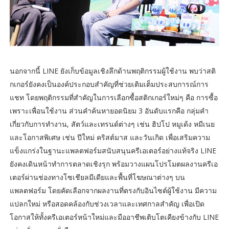
นอกจากนี้ LINE ยังเก็บข้อมูลเชิงลึกด้านพฤติกรรมผู้ใช้งาน พบว่าสติ
กเกอร์ยังคงเป็นองค์ประกอบสำคัญที่ช่วยเติมเต็มประสบการณ์การ
แชท โดยพฤติกรรมที่สำคัญในการเลือกซื้อสติกเกอร์ใหม่ๆ คือ การซื้อ
เพราะเพื่อนใช้งาน ส่วนคำค้นหายอดนิยม 3 อันดับแรกคือ กลุ่มคำ
เกี่ยวกับการทำงาน, สัตว์และเทรนด์ต่างๆ เช่น ฮิปโป หมูเด้ง หมีเนย
และโอกาสพิเศษ เช่น ปีใหม่ คริสต์มาส และวันเกิด เพื่อเสริมความ
แข็งแกร่งในฐานะแพลตฟอร์มสนับสนุนครีเอเตอร์อย่างแท้จริง LINE
ยังคงเดินหน้าทำการตลาดเชิงรุก พร้อมวางแผนโปรโมตผลงานครีเอ
เตอร์ผ่านช่องทางโซเชียลมีเดียและพื้นที่โฆษณาต่างๆ บน
แพลตฟอร์ม โดยคัดเลือกจากผลงานที่ตรงกับอินไซต์ผู้ใช้งาน มีความ
แปลกใหม่ หรือสอดคล้องกับช่วงเวลาและเทศกาลสำคัญ เพื่อเปิด
โอกาสให้ทั้งครีเอเตอร์หน้าใหม่และมืออาชีพเติบโตเคียงข้างกับ LINE