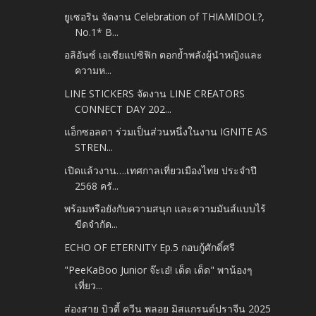
ยูเซอริน จัดงาน Celebration of THIAMIDOL?,
No.1* B...
อลิอันซ์ เอเชียแปซิฟิก ตอกย้ำพลังผู้นำหญิงและ
ความห...
LINE STICKERS จัดงาน LINE CREATORS
CONNECT DAY 202...
แอ็กซอลตา ร่วมเป็นส่วนหนึ่งในงาน IGNITE AS
STREN...
เปิดแล้วงาน….เทศกาลเที่ยวเมืองไทย ประจำปี
2568 ครั...
พร้อมหรือยังกับความสนุก และความมันส์แบบไร้
ขีดจำกัด...
ECHO OF ETERNITY Ep.5 กอบกู้ศักดิ์ศรี
"PeeKaBoo Junior จ๊ะเอ๋! เด็ด เด็ด" พาน้องๆ
เที่ยว...
ส่องสาย บิวตี้ ควีน พลอย มิสแกรนด์ปราจีน 2025