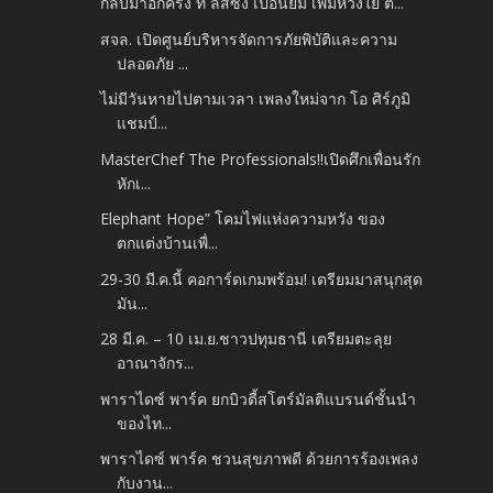
กลับมาอีกครั้ง ที ลีสซิ่ง เปื้อนยิ้ม เพิ่มห่วงใย ต...
สจล. เปิดศูนย์บริหารจัดการภัยพิบัติและความ
ปลอดภัย ...
ไม่มีวันหายไปตามเวลา เพลงใหม่จาก โอ ศิร์ภูมิ
แชมป์...
MasterChef The Professionals!!เปิดศึกเพื่อนรัก
หักเ...
Elephant Hope” โคมไฟแห่งความหวัง ของ
ตกแต่งบ้านเพื่...
29-30 มี.ค.นี้ คอการ์ดเกมพร้อม! เตรียมมาสนุกสุด
มัน...
28 มี.ค. – 10 เม.ย.ชาวปทุมธานี เตรียมตะลุย
อาณาจักร...
พาราไดซ์ พาร์ค ยกบิวตี้สโตร์มัลติแบรนด์ชั้นนำ
ของไท...
พาราไดซ์ พาร์ค ชวนสุขภาพดี ด้วยการร้องเพลง
กับงาน...