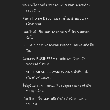
พล.ต.ท.ไตรรงค์ ผิวพรรณ ผบช.สอท. พร้อมด้วย
คณะตัว...
สินค้า Home Décor แบรนด์ไทยพร้อมบอกเล่า
เรื่องราวอั...
เดอะไนน์ เซ็นเตอร์ พระราม 9 ชี้เป้า 5 สถาบัน
จัดโ...
30 มี.ค. มาร่วมหาคำตอบ เพื่อการนอนหลับที่ดีขึ้น
ใน...
นิตยสาร BUSINESS+ ร่วมกับ มหาวิทยาลัย
หอการค้าไทย จ...
LINE THAILAND AWARDS 2024 ค่ำคืนแห่ง
เกียรติยศ ฉลอง...
โซลูชันด้านความหอม ที่จะปลุกความทรงจำดีๆ
ของคุณอีกค...
เอ็ม บี เค เซ็นเตอร์ ผนึกกำลัง สำนักงานเขต
ปทุมวัน ...