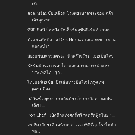
เริด...
สจล. พร้อมขับเคลื่อน โรงพยาบาลพระจอมเกล้า
เจ้าคุณทห...
ทีทีบี ดิสนีย์ สุดปัง จัดเอ็กซ์คลูซีฟอีเว้นท์ รวมต...
ตัวแทนศิลปิน วง DaruNi ร่วมงานแถลงข่าว งาน
แถลงข่าว...
ส่องแซ่บ.!สาวสตรอง “น้าศรีใจร้าย” เธอเป็นใคร
KEX ผนึกหอการค้าไทยและสภาหอการค้าแห่ง
ประเทศไทย รุก...
ไทยแอร์เอเชีย เปิดเส้นทางบินใหม่ กรุงเทพ
(ดอนเมือง...
อลิอันซ์ อยุธยา ประกันภัย คว้ารางวัลความเป็น
เลิศ F...
Iron Chef !! เปิดศึกแห่งศักดิ์ศรี “สตรีตฟู้ดไทย ” ...
ดร.หิมาลัยฯ เดินหน้าหาทางออกที่ดีที่สุดโรงไฟฟ้า
พลั...