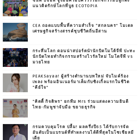
ซินดี้ บิชอพ จูงมือครอบครัวร่วมกิจกรรมปลูกฝัง
แนวคิดรักษ์โลกที่บูธ ECOTOPIA
CEA ถอดแบบพื้นที่ความสำเร็จ “สกลนคร” โมเดล
เศรษฐกิจสร้างสรรค์ชุบชีวิตถิ่นอีสาน
กระหึ่มโลก ดอนน่าสปอร์ตนำนักบิดโมโต้จีพี ปะทะ
นักบิดไทยทำกิจกรรมสร้างไวรัลใหม่ โมโตจีพี vs
มวยไทย
PEAKSayaa! ผู้สร้างตำนานบทใหม่ จับไมค์ร้อง
เพลง พร้อมอินเนอร์มาเต็มกับซิงเกิ้ลแรกในชีวิต
“คีย์ใจ”
“คิตตี้ กิจติพร” ยกทีม Mrs ร่วมแสดงความยินดี
ไทย-กัมพูชาจับมือ ขยายธุรกิจ
กรมควบคุมโรค ปลื้ม! ผลครึ่งปี65 ได้รับการจัด
อันดับเป็นแบรนด์ที่ทำผลงานได้ดีที่สุดในโซเชียลมี
เดีย