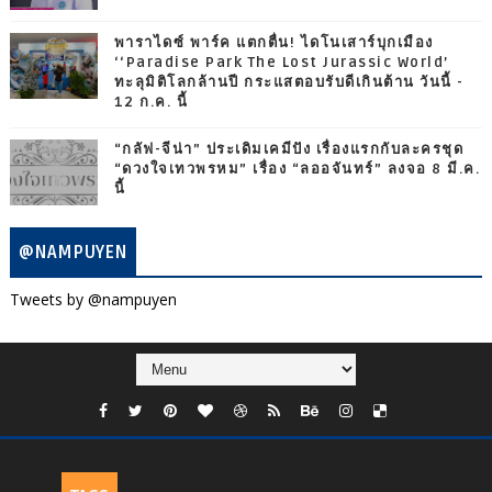
พาราไดซ์ พาร์ค แตกตื่น! ไดโนเสาร์บุกเมือง
‘‘Paradise Park The Lost Jurassic World’
ทะลุมิติโลกล้านปี กระแสตอบรับดีเกินต้าน วันนี้ -
12 ก.ค. นี้
“กลัฟ-จีน่า” ประเดิมเคมีปัง เรื่องแรกกับละครชุด
“ดวงใจเทวพรหม” เรื่อง “ลออจันทร์” ลงจอ 8 มี.ค.
นี้
@NAMPUYEN
Tweets by @nampuyen