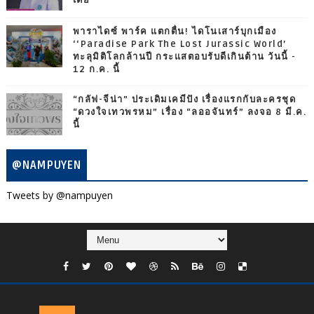
เดีย
พาราไดซ์ พาร์ค แตกตื่น! ไดโนเสาร์บุกเมือง
‘‘Paradise Park The Lost Jurassic World’
ทะลุมิติโลกล้านปี กระแสตอบรับดีเกินต้าน วันนี้ -
12 ก.ค. นี้
“กลัฟ-จีน่า” ประเดิมเคมีปัง เรื่องแรกกับละครชุด
“ดวงใจเทวพรหม” เรื่อง “ลออจันทร์” ลงจอ 8 มี.ค.
นี้
@NAMPUYEN
Tweets by @nampuyen