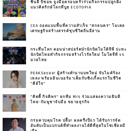
ซินดี้ บิชอพ จูงมือครอบครัวร่วมกิจกรรมปลูกฝัง
แนวคิดรักษ์โลกที่บูธ ECOTOPIA
CEA ถอดแบบพื้นที่ความสำเร็จ “สกลนคร” โมเดล
เศรษฐกิจสร้างสรรค์ชุบชีวิตถิ่นอีสาน
กระหึ่มโลก ดอนน่าสปอร์ตนำนักบิดโมโต้จีพี ปะทะ
นักบิดไทยทำกิจกรรมสร้างไวรัลใหม่ โมโตจีพี vs
มวยไทย
PEAKSayaa! ผู้สร้างตำนานบทใหม่ จับไมค์ร้อง
เพลง พร้อมอินเนอร์มาเต็มกับซิงเกิ้ลแรกในชีวิต
“คีย์ใจ”
“คิตตี้ กิจติพร” ยกทีม Mrs ร่วมแสดงความยินดี
ไทย-กัมพูชาจับมือ ขยายธุรกิจ
กรมควบคุมโรค ปลื้ม! ผลครึ่งปี65 ได้รับการจัด
อันดับเป็นแบรนด์ที่ทำผลงานได้ดีที่สุดในโซเชียลมี