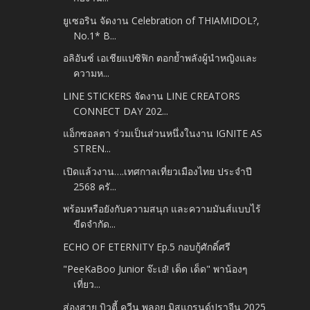
ยูเซอริน จัดงาน Celebration of THIAMIDOL?,
No.1* B...
อลิอันซ์ เอเชียแปซิฟิก ตอกย้ำพลังผู้นำหญิงและ
ความห...
LINE STICKERS จัดงาน LINE CREATORS
CONNECT DAY 202...
แอ็กซอลตา ร่วมเป็นส่วนหนึ่งในงาน IGNITE AS
STREN...
เปิดแล้วงาน….เทศกาลเที่ยวเมืองไทย ประจำปี
2568 ครั...
พร้อมหรือยังกับความสนุก และความมันส์แบบไร้
ขีดจำกัด...
ECHO OF ETERNITY Ep.5 กอบกู้ศักดิ์ศรี
"PeeKaBoo Junior จ๊ะเอ๋! เด็ด เด็ด" พาน้องๆ
เที่ยว...
ส่องสาย บิวตี้ ควีน พลอย มิสแกรนด์ปราจีน 2025