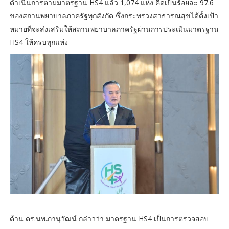
ดำเนินการตามมาตรฐาน HS4 แล้ว 1,074 แห่ง คิดเป็นร้อยละ 97.6
ของสถานพยาบาลภาครัฐทุกสังกัด ซึ่งกระทรวงสาธารณสุขได้ตั้งเป้า
หมายที่จะส่งเสริมให้สถานพยาบาลภาครัฐผ่านการประเมินมาตรฐาน
HS4 ให้ครบทุกแห่ง
ด้าน ดร.นพ.ภานุวัฒน์ กล่าวว่า มาตรฐาน HS4 เป็นการตรวจสอบ