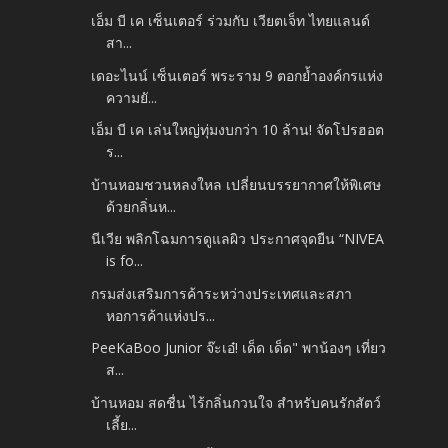
เอ็ม บี เค เซ็นเตอร์ ร่วมกับ เวียตเจ็ท ไทยแลนด์
สา...
เดอะไนน์ เซ็นเตอร์ พระราม 9 ตอกย้ำองค์กรแห่ง
ความยั...
เอ็ม บี เค เล่นใหญ่ทุ่มงบกว่า 10 ล้าน! จัดโปรฮอต
ร...
บ้านหอมชวนหลงใหล เปลี่ยนบรรยากาศให้พิเศษ
ด้วยกลิ่นห...
นีเวีย พลิกโฉมการดูแลผิว ประกาศจุดยืน “NIVEA
is fo...
กรมส่งเสริมการค้าระหว่างประเทศและสภา
หอการค้าแห่งปร...
PeeKaBoo Junior จ๊ะเอ๋! เด็ด เด็ด" พาน้องๆ เที่ยว
ส...
บ้านหอม สดชื่น ไร้กลิ่นกวนใจ สำหรับคนรักสัตว์
เลี้ย...