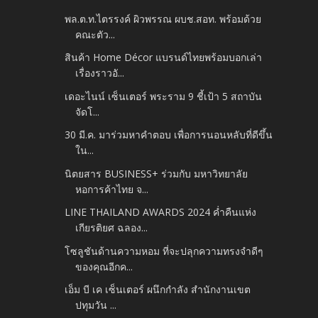
พล.ต.ท.ไตรรงค์ ผิวพรรณ ผบช.สอท. พร้อมด้วย
คณะตัว...
สินค้า Home Décor แบรนด์ไทยพร้อมบอกเล่า
เรื่องราวอั...
เดอะไนน์ เซ็นเตอร์ พระราม 9 ชี้เป้า 5 สถาบัน
จัดโ...
30 มี.ค. มาร่วมหาคำตอบ เพื่อการนอนหลับที่ดีขึ้น
ใน...
นิตยสาร BUSINESS+ ร่วมกับ มหาวิทยาลัย
หอการค้าไทย จ...
LINE THAILAND AWARDS 2024 ค่ำคืนแห่ง
เกียรติยศ ฉลอง...
โซลูชันด้านความหอม ที่จะปลุกความทรงจำดีๆ
ของคุณอีกค...
เอ็ม บี เค เซ็นเตอร์ ผนึกกำลัง สำนักงานเขต
ปทุมวัน ...