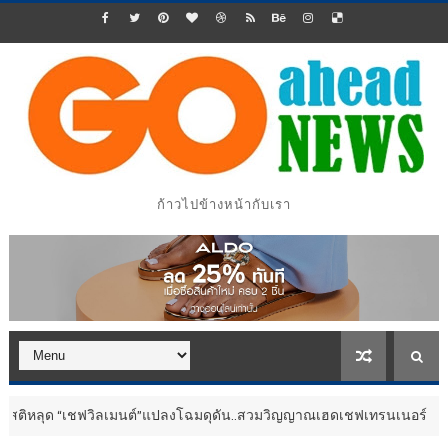
ก้าวไปข้างหน้ากับเรา
“เชฟวิลเมนต์”แปลงโฉมดุดัน..สวมวิญญาณเฮดเชฟเทรนเนอร์
ประชาสัมพันธ์