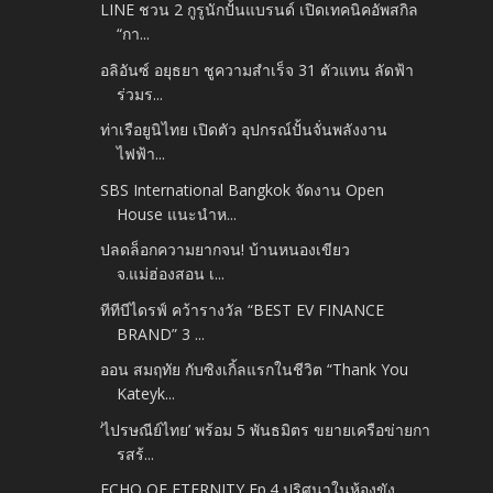
LINE ชวน 2 กูรูนักปั้นแบรนด์ เปิดเทคนิคอัพสกิล
“กา...
อลิอันซ์ อยุธยา ชูความสำเร็จ 31 ตัวแทน ลัดฟ้า
ร่วมร...
ท่าเรือยูนิไทย เปิดตัว อุปกรณ์ปั้นจั่นพลังงาน
ไฟฟ้า...
SBS International Bangkok จัดงาน Open
House แนะนำห...
ปลดล็อกความยากจน! บ้านหนองเขียว
จ.แม่ฮ่องสอน เ...
ทีทีบีไดรฟ์ คว้ารางวัล “BEST EV FINANCE
BRAND” 3 ...
ออน สมฤทัย กับซิงเกิ้ลแรกในชีวิต “Thank You
Kateyk...
‘ไปรษณีย์ไทย’ พร้อม 5 พันธมิตร ขยายเครือข่ายกา
รสร้...
ECHO OF ETERNITY Ep.4 ปริศนาในห้องขัง