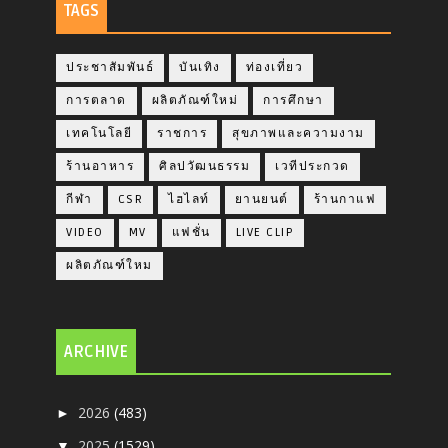
TAGS
ประชาสัมพันธ์
บันเทิง
ท่องเที่ยว
การตลาด
ผลิตภัณฑ์ใหม่
การศึกษา
เทคโนโลยี
ราชการ
สุขภาพและความงาม
ร้านอาหาร
ศิลปวัฒนธรรม
เวทีประกวด
กีฬา
CSR
ไฮไลท์
ยานยนต์
ร้านกาแฟ
VIDEO
MV
แฟชั่น
LIVE CLIP
ผลิตภัณฑ์ใหม
ARCHIVE
2026
(483)
►
2025
(1529)
▼