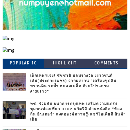
POPULAR 10
HIGHLIGHT
COMMENTS
เด็กเทพฯเจ๋ง! ชัชชาติ มอบรางวัล เยาวชนดี
เด่น(ประกายเพชร) จากผลงาน “เครื่องขุดดิน
พรวนดิน รดน้ำ หยอดเมล็ด ด้วยโปรแกรม
Arduino”
พช. ร่วมกับ ธนาคารกรุงเทพ เสริมความแกร่ง
ชุมชนท่องเที่ยว OTOP นวัตวิถี ผ่านหนังสือ “ท้อง
ถิ่น อินเตอร์” ส่งต่อองค์ความรู้-แชร์ไอเดียดี สินค้า
เด็ด