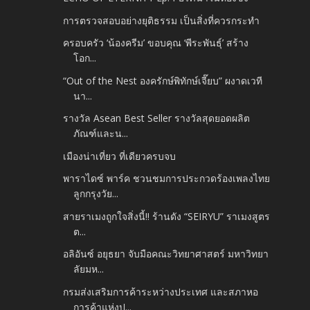
การตรวจสอบอย่างยุติธรรม เป็นสิ่งที่ควรกระทำ
ครอบครัว ‘น้องครีม’ ขอบคุณ ‘พีระพันธุ์’ สร้าง
โอก...
“Out of the Nest องครักษ์พิทักษ์เจี๊ยบ” ผงาดเวที
นา...
รางวัล Asean Best Seller รางวัลสุดยอดผลิต
ภัณฑ์และน...
เมืองน่าเที่ยว ที่เดียวครบจบ
พาราไดซ์ พาร์ค ชวนชมการประกวดร้องเพลงไทย
ลูกกรุงวัย...
สายราเมงถูกใจสิ่งนี้!! ร้านดัง “SEIRYU” ราเมงสูตร
ต...
อลิอันซ์ อยุธยา จับมือคณะวิทยาศาสตร์ มหาวิทยา
ลัยมห...
กรมส่งเสริมการค้าระหว่างประเทศ และสภาหอ
การค้าแห่งป...