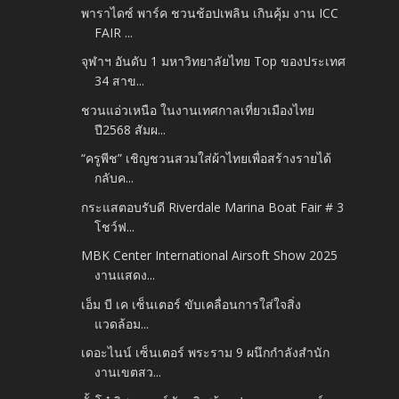
พาราไดซ์ พาร์ค ชวนช้อปเพลิน เกินคุ้ม งาน ICC
FAIR ...
จุฬาฯ อันดับ 1 มหาวิทยาลัยไทย Top ของประเทศ
34 สาข...
ชวนแอ่วเหนือ ในงานเทศกาลเที่ยวเมืองไทย
ปี2568 สัมผ...
“ครูพีช” เชิญชวนสวมใส่ผ้าไทยเพื่อสร้างรายได้
กลับค...
กระแสตอบรับดี Riverdale Marina Boat Fair # 3
โชว์ฟ...
MBK Center International Airsoft Show 2025
งานแสดง...
เอ็ม บี เค เซ็นเตอร์ ขับเคลื่อนการใส่ใจสิ่ง
แวดล้อม...
เดอะไนน์ เซ็นเตอร์ พระราม 9 ผนึกกำลังสำนัก
งานเขตสว...