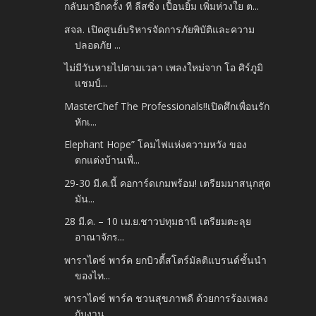
กลับมาอีกครั้ง ที ลีสซิ่ง เปื้อนยิ้ม เพิ่มห่วงใย ต...
สจล. เปิดศูนย์บริหารจัดการภัยพิบัติและความ
ปลอดภัย ...
ไม่มีวันหายไปตามเวลา เพลงใหม่จาก โอ ศิร์ภูมิ
แชมป์...
MasterChef The Professionals!!เปิดศึกเพื่อนรัก
หักเ...
Elephant Hope” โคมไฟแห่งความหวัง ของ
ตกแต่งบ้านเพื่...
29-30 มี.ค.นี้ คอการ์ดเกมพร้อม! เตรียมมาสนุกสุด
มัน...
28 มี.ค. – 10 เม.ย.ชาวปทุมธานี เตรียมตะลุย
อาณาจักร...
พาราไดซ์ พาร์ค ยกบิวตี้สโตร์มัลติแบรนด์ชั้นนำ
ของไท...
พาราไดซ์ พาร์ค ชวนสุขภาพดี ด้วยการร้องเพลง
กับงาน...