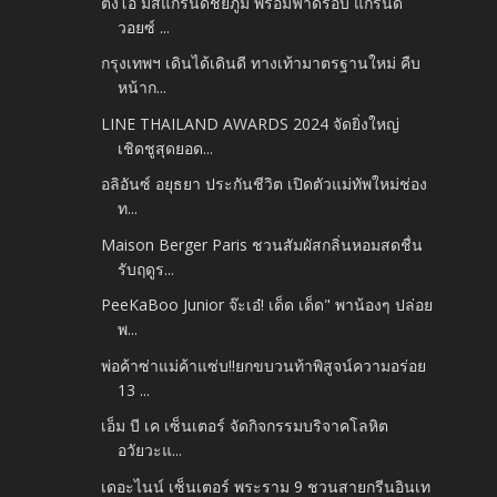
ตั้งโอ๋ มิสแกรนด์ชัยภูมิ พร้อมฟาดรอบ แกรนด์
วอยซ์ ...
กรุงเทพฯ เดินได้เดินดี ทางเท้ามาตรฐานใหม่ คืบ
หน้าก...
LINE THAILAND AWARDS 2024 จัดยิ่งใหญ่
เชิดชูสุดยอด...
อลิอันซ์ อยุธยา ประกันชีวิต เปิดตัวแม่ทัพใหม่ช่อง
ท...
Maison Berger Paris ชวนสัมผัสกลิ่นหอมสดชื่น
รับฤดูร...
PeeKaBoo Junior จ๊ะเอ๋! เด็ด เด็ด" พาน้องๆ ปล่อย
พ...
พ่อค้าซ่าแม่ค้าแซ่บ!!ยกขบวนท้าพิสูจน์ความอร่อย
13 ...
เอ็ม บี เค เซ็นเตอร์ จัดกิจกรรมบริจาคโลหิต
อวัยวะแ...
เดอะไนน์ เซ็นเตอร์ พระราม 9 ชวนสายกรีนอินเท