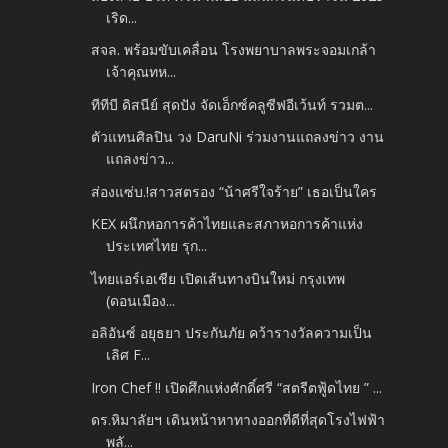
เริด...
สจล. พร้อมขับเคลื่อน โรงพยาบาลพระจอมเกล้า
เจ้าคุณทห...
ทีทีบี ดิสนีย์ สุดปัง จัดเอ็กซ์คลูซีฟอีเว้นท์ รวมต...
ตัวแทนศิลปิน วง DaruNi ร่วมงานแถลงข่าว งาน
แถลงข่าว...
ส่องแซ่บ.!สาวสตรอง “น้าศรีใจร้าย” เธอเป็นใคร
KEX ผนึกหอการค้าไทยและสภาหอการค้าแห่ง
ประเทศไทย รุก...
ไทยแอร์เอเชีย เปิดเส้นทางบินใหม่ กรุงเทพ
(ดอนเมือง...
อลิอันซ์ อยุธยา ประกันภัย คว้ารางวัลความเป็น
เลิศ F...
Iron Chef !! เปิดศึกแห่งศักดิ์ศรี “สตรีตฟู้ดไทย ” ...
ดร.หิมาลัยฯ เดินหน้าหาทางออกที่ดีที่สุดโรงไฟฟ้า
พลั...