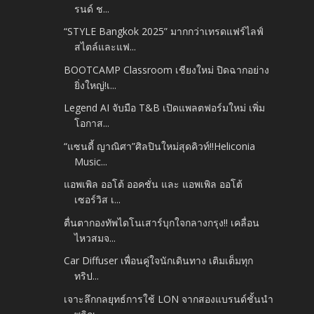
รนด์ ช...
“STYLE Bangkok 2025” มากกว่าเทรดแฟร์ไลฟ์
สไตล์และแฟ...
BOOTCAMP Classroom เชียงใหม่ ปิดฉากอย่าง
ยิ่งใหญ่!เ...
Legend AI จับมือ T&B เปิดแพลตฟอร์มใหม่ เพิ่ม
โอกาส...
“แซนดี้ ญาณิศา”ศิลปินใหม่สุดคิวท์!!Heliconia
Music...
แอพเพิล ออโต้ ออคชั่น และ แอพเพิล ออโต้
เซอร์วิส เ...
ตื่นตากองทัพไดโนเสาร์บุกใจกลางกรุง!! เคลื่อน
ไหวสมจ...
Car Diffuser เพื่อนคู่ใจนักเดินทาง เติมเต็มทุก
ทริป...
เจาะลึกกลยุทธ์การใช้ LON จากสองแบรนด์ชั้นนำ