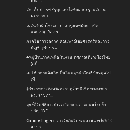
พลิกเ...
สธ. ตั้งเป้า รพ.รัฐทุกแห่งได้รับมาตรฐานสถาน
พยาบาลแ...
เมสันจับมือโรงพยาบาลกรุงเทพพัทยา เปิด
แคมเปญ Balan...
ภาควิชาการตลาด คณะพาณิชยศาสตร์และการ
บัญชี จุฬาฯ ร่...
#หมู่บ้านภาคเหนือ ในงานเทศกาลเที่ยวเมืองไทย
(ครั้...
📣 ได้เวลาแจ้งเกิดเป็นอินฟลูหน้าใหม่! ปักหมุดไป
เที...
ผู้ว่าราชการจังหวัดสุราษฎร์ธานีเชิญพวงมาลา
พระราชทา...
ฤกษ์ดีจัดพิธีบวงสรวงเปิดกล้องภาพยนตร์ระทึก
ขวัญ “DE...
Gimme Eng คว้ารางวัลกินรีทองมหาชน ครั้งที่ 10
สาขา...