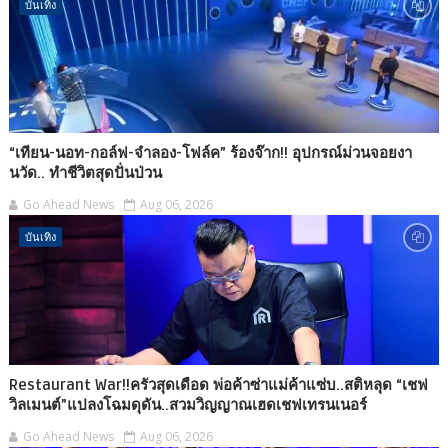
บันเทิง
“เทียน-นอท-กอล์ฟ-จำลอง-โฟล์ค” ร้องจ๊าก!! อุปกรณ์ม่วนจอยงา
นวัด.. ทำชีวิตสุดปั่นป่วน
Go Ahead News
Aug 06, 2026
บันเทิง
Restaurant War!!ครัวสุดเดือด พ่อค้าซ่าแม่ค้าแซ่บ..สติหลุด “เชฟ
วิลเมนต์”แปลงโฉมดุดัน..สวมวิญญาณเฮดเชฟเทรนเนอร์
Go Ahead News
Aug 06, 2026