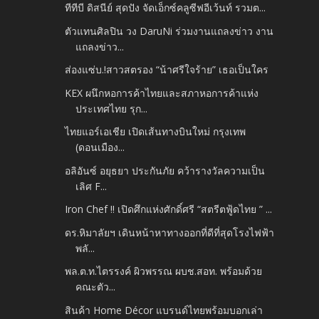
ทีทีบี ดิสนีย์ สุดปัง จัดเอ็กซ์คลูซีฟอีเว้นท์ รวมต...
ตัวแทนศิลปิน วง DaruNi ร่วมงานแถลงข่าว งาน
แถลงข่าว...
ส่องแซ่บ.!สาวสตรอง “น้าศรีใจร้าย” เธอเป็นใคร
KEX ผนึกหอการค้าไทยและสภาหอการค้าแห่ง
ประเทศไทย รุก...
ไทยแอร์เอเชีย เปิดเส้นทางบินใหม่ กรุงเทพ
(ดอนเมือง...
อลิอันซ์ อยุธยา ประกันภัย คว้ารางวัลความเป็น
เลิศ F...
Iron Chef !! เปิดศึกแห่งศักดิ์ศรี “สตรีตฟู้ดไทย ” ...
ดร.หิมาลัยฯ เดินหน้าหาทางออกที่ดีที่สุดโรงไฟฟ้า
พลั...
พล.ต.ท.ไตรรงค์ ผิวพรรณ ผบช.สอท. พร้อมด้วย
คณะตัว...
สินค้า Home Décor แบรนด์ไทยพร้อมบอกเล่า