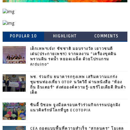
POPULAR 10
HIGHLIGHT
COMMENTS
เด็กเทพฯเจ๋ง! ชัชชาติ มอบรางวัล เยาวชนดี
เด่น(ประกายเพชร) จากผลงาน “เครื่องขุดดิน
พรวนดิน รดน้ำ หยอดเมล็ด ด้วยโปรแกรม
Arduino”
พช. ร่วมกับ ธนาคารกรุงเทพ เสริมความแกร่ง
ชุมชนท่องเที่ยว OTOP นวัตวิถี ผ่านหนังสือ “ท้อง
ถิ่น อินเตอร์” ส่งต่อองค์ความรู้-แชร์ไอเดียดี สินค้า
เด็ด
ซินดี้ บิชอพ จูงมือครอบครัวร่วมกิจกรรมปลูกฝัง
แนวคิดรักษ์โลกที่บูธ ECOTOPIA
CEA ถอดแบบพื้นที่ความสำเร็จ “สกลนคร” โมเดล