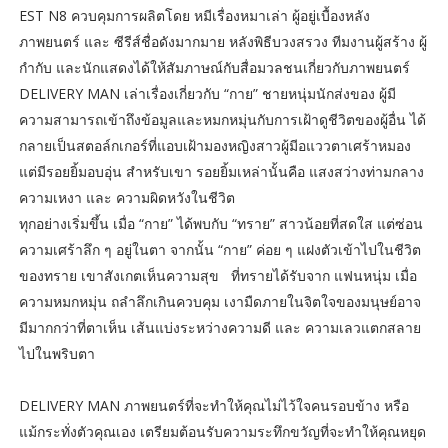
EST N8 ควบคุมการผลิตโดย หมีเรื่องหมาเล่า ผู้อยู่เบื้องหลัง
ภาพยนตร์ และ ซีรีส์ชื่อดังมากมาย หลังพิธีบวงสรวง ทีมงานผู้สร้าง ผู้
กำกับ และนักแสดงได้ให้สัมภาษณ์กับสื่อมวลชนเกี่ยวกับภาพยนตร์
DELIVERY MAN เล่าเรื่องเกี่ยวกับ “กาย” ชายหนุ่มนักส่งของ ผู้มี
ความสามารถเข้าถึงข้อมูลและหมกหมุ่นกับการเฝ้าดูชีวิตของผู้อื่น ได้
กลายเป็นสตอล์กเกอร์ที่แอบเฝ้ามองหญิงสาวผู้มีอแววตาเศร้าหมอง
แต่มีรอยยิ้มอบอุ่น สำหรับเขา รอยยิ้มเหล่านั้นคือ แสงสว่างท่ามกลาง
ความเหงา และ ความผิดหวังในชีวิต
ทุกอย่างเริ่มขึ้น เมื่อ “กาย” ได้พบกับ “ทราย” สาวน้อยที่สดใส แต่ซ่อน
ความเศร้าลึก ๆ อยู่ในตา จากนั้น “กาย” ค่อย ๆ แฝงตัวเข้าไปในชีวิต
ของทราย เขาสังเกตเห็นความสุข ที่ทรายได้รับจาก แฟนหนุ่ม เมื่อ
ความหมกหมุ่น ถลำลึกเกินควบคุม เงามืดภายในจิตใจของมนุษย์อาจ
มีมากกว่าที่ตาเห็น เส้นแบ่งระหว่างความดี และ ความเลวแตกสลาย
ไปในพริบตา
DELIVERY MAN ภาพยนตร์ที่จะทำให้คุณไม่ไว้ใจคนรอบข้าง หรือ
แม้กระทั่งตัวคุณเอง เตรียมต้อนรับความระทึกขวัญที่จะทำให้คุณหยุด