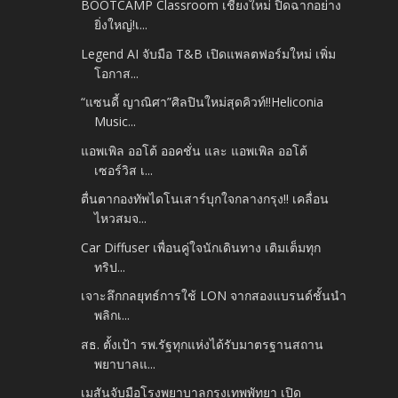
BOOTCAMP Classroom เชียงใหม่ ปิดฉากอย่าง
ยิ่งใหญ่!เ...
Legend AI จับมือ T&B เปิดแพลตฟอร์มใหม่ เพิ่ม
โอกาส...
“แซนดี้ ญาณิศา”ศิลปินใหม่สุดคิวท์!!Heliconia
Music...
แอพเพิล ออโต้ ออคชั่น และ แอพเพิล ออโต้
เซอร์วิส เ...
ตื่นตากองทัพไดโนเสาร์บุกใจกลางกรุง!! เคลื่อน
ไหวสมจ...
Car Diffuser เพื่อนคู่ใจนักเดินทาง เติมเต็มทุก
ทริป...
เจาะลึกกลยุทธ์การใช้ LON จากสองแบรนด์ชั้นนำ
พลิกเ...
สธ. ตั้งเป้า รพ.รัฐทุกแห่งได้รับมาตรฐานสถาน
พยาบาลแ...
เมสันจับมือโรงพยาบาลกรุงเทพพัทยา เปิด