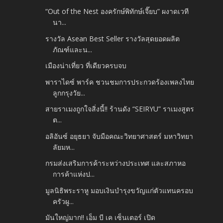
“Out of the Nest องครักษ์พิทักษ์เจี๊ยบ” ผงาดเวที
นา...
รางวัล Asean Best Seller รางวัลสุดยอดผลิต
ภัณฑ์และน...
เมืองน่าเที่ยว ที่เดียวครบจบ
พาราไดซ์ พาร์ค ชวนชมการประกวดร้องเพลงไทย
ลูกกรุงวัย...
สายราเมงถูกใจสิ่งนี้!! ร้านดัง “SEIRYU” ราเมงสูตร
ต...
อลิอันซ์ อยุธยา จับมือคณะวิทยาศาสตร์ มหาวิทยา
ลัยมห...
กรมส่งเสริมการค้าระหว่างประเทศ และสภาหอ
การค้าแห่งป...
มูลนิธิพระราหู มอบเงินบำรุงขวัญแก่ตัวแทนครอบ
ครัวผู...
มันใหญ่มาก!! เอ็ม บี เค เซ็นเตอร์ เปิด