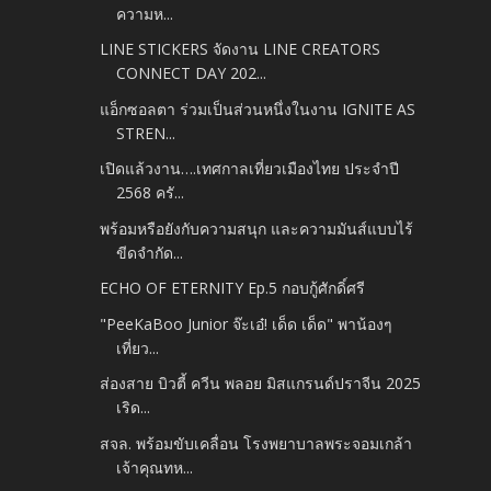
ความห...
LINE STICKERS จัดงาน LINE CREATORS
CONNECT DAY 202...
แอ็กซอลตา ร่วมเป็นส่วนหนึ่งในงาน IGNITE AS
STREN...
เปิดแล้วงาน….เทศกาลเที่ยวเมืองไทย ประจำปี
2568 ครั...
พร้อมหรือยังกับความสนุก และความมันส์แบบไร้
ขีดจำกัด...
ECHO OF ETERNITY Ep.5 กอบกู้ศักดิ์ศรี
"PeeKaBoo Junior จ๊ะเอ๋! เด็ด เด็ด" พาน้องๆ
เที่ยว...
ส่องสาย บิวตี้ ควีน พลอย มิสแกรนด์ปราจีน 2025
เริด...
สจล. พร้อมขับเคลื่อน โรงพยาบาลพระจอมเกล้า
เจ้าคุณทห...