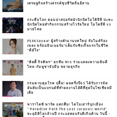
เศรษฐกิจสร้างสรรค์ชุบชีวิตถิ่นอีสาน
กระหึ่มโลก ดอนน่าสปอร์ตนำนักบิดโมโต้จีพี ปะทะ
นักบิดไทยทำกิจกรรมสร้างไวรัลใหม่ โมโตจีพี vs
มวยไทย
PEAKSayaa! ผู้สร้างตำนานบทใหม่ จับไมค์ร้อง
เพลง พร้อมอินเนอร์มาเต็มกับซิงเกิ้ลแรกในชีวิต
“คีย์ใจ”
“คิตตี้ กิจติพร” ยกทีม Mrs ร่วมแสดงความยินดี
ไทย-กัมพูชาจับมือ ขยายธุรกิจ
กรมควบคุมโรค ปลื้ม! ผลครึ่งปี65 ได้รับการจัด
อันดับเป็นแบรนด์ที่ทำผลงานได้ดีที่สุดในโซเชียลมี
เดีย
พาราไดซ์ พาร์ค แตกตื่น! ไดโนเสาร์บุกเมือง
‘‘Paradise Park The Lost Jurassic World’
ทะลุมิติโลกล้านปี กระแสตอบรับดีเกินต้าน วันนี้ -