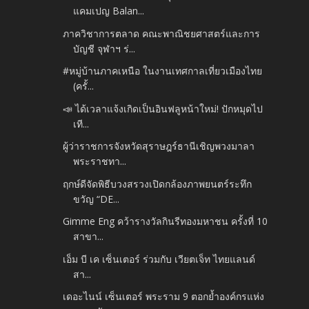
แคมเปญ Balan...
ภาควิชาการตลาด คณะพาณิชยศาสตร์และการ
บัญชี จุฬาฯ ร่...
#หมู่บ้านภาคเหนือ ในงานเทศกาลเที่ยวเมืองไทย
(ครั้...
📣 ได้เวลาแจ้งเกิดเป็นอินฟลูหน้าใหม่! ปักหมุดไป
เที...
ผู้ว่าราชการจังหวัดสุราษฎร์ธานีเชิญพวงมาลา
พระราชทา...
ฤกษ์ดีจัดพิธีบวงสรวงเปิดกล้องภาพยนตร์ระทึก
ขวัญ “DE...
Gimme Eng คว้ารางวัลกินรีทองมหาชน ครั้งที่ 10
สาขา...
เอ็ม บี เค เซ็นเตอร์ ร่วมกับ เวียตเจ็ท ไทยแลนด์
สา...
เดอะไนน์ เซ็นเตอร์ พระราม 9 ตอกย้ำองค์กรแห่ง