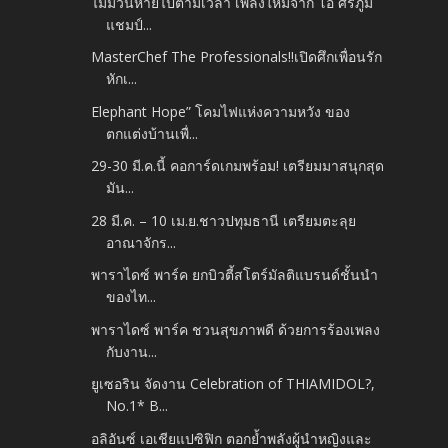
ไม่มีวันหายไปตามเวลา เพลงใหม่จาก โอ ศิร์ภูมิ
แชมป์...
MasterChef The Professionals!!เปิดศึกเพื่อนรัก
หักเ...
Elephant Hope” โคมไฟแห่งความหวัง ของ
ตกแต่งบ้านเพื่...
29-30 มี.ค.นี้ คอการ์ดเกมพร้อม! เตรียมมาสนุกสุด
มัน...
28 มี.ค. – 10 เม.ย.ชาวปทุมธานี เตรียมตะลุย
อาณาจักร...
พาราไดซ์ พาร์ค ยกบิวตี้สโตร์มัลติแบรนด์ชั้นนำ
ของไท...
พาราไดซ์ พาร์ค ชวนสุขภาพดี ด้วยการร้องเพลง
กับงาน...
ยูเซอริน จัดงาน Celebration of THIAMIDOL?,
No.1* B...
อลิอันซ์ เอเชียแปซิฟิก ตอกย้ำพลังผู้นำหญิงและ