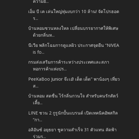
ความยั...
เอ็ม บี เค เล่นใหญ่ทุ่มงบกว่า 10 ล้าน! จัดโปรฮอต
ร...
บ้านหอมชวนหลงใหล เปลี่ยนบรรยากาศให้พิเศษ
ด้วยกลิ่นห...
นีเวีย พลิกโฉมการดูแลผิว ประกาศจุดยืน “NIVEA
is fo...
กรมส่งเสริมการค้าระหว่างประเทศและสภา
หอการค้าแห่งปร...
PeeKaBoo Junior จ๊ะเอ๋! เด็ด เด็ด" พาน้องๆ เที่ยว
ส...
บ้านหอม สดชื่น ไร้กลิ่นกวนใจ สำหรับคนรักสัตว์
เลี้ย...
LINE ชวน 2 กูรูนักปั้นแบรนด์ เปิดเทคนิคอัพสกิล
“กา...
อลิอันซ์ อยุธยา ชูความสำเร็จ 31 ตัวแทน ลัดฟ้า
ร่วมร...