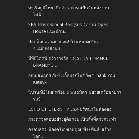
ท่าเรือยูนิไทย เปิดตัว อุปกรณ์ปั้นจั่นพลังงาน
ไฟฟ้า...
SBS International Bangkok จัดงาน Open
House แนะนำห...
ปลดล็อกความยากจน! บ้านหนองเขียว
จ.แม่ฮ่องสอน เ...
ทีทีบีไดรฟ์ คว้ารางวัล “BEST EV FINANCE
BRAND” 3 ...
ออน สมฤทัย กับซิงเกิ้ลแรกในชีวิต “Thank You
Kateyk...
‘ไปรษณีย์ไทย’ พร้อม 5 พันธมิตร ขยายเครือข่ายกา
รสร้...
ECHO OF ETERNITY Ep.4 ปริศนาในห้องขัง
การตรวจสอบอย่างยุติธรรม เป็นสิ่งที่ควรกระทำ
ครอบครัว ‘น้องครีม’ ขอบคุณ ‘พีระพันธุ์’ สร้าง
โอก...