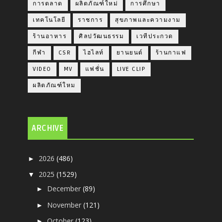
การตลาด
ผลิตภัณฑ์ใหม่
การศึกษา
เทคโนโลยี
ราชการ
สุขภาพและความงาม
ร้านอาหาร
ศิลปวัฒนธรรม
เวทีประกวด
กีฬา
CSR
ไฮไลท์
ยานยนต์
ร้านกาแฟ
VIDEO
MV
แฟชั่น
LIVE CLIP
ผลิตภัณฑ์ใหม
ARCHIVE
2026
(486)
►
2025
(1529)
▼
December
(89)
►
November
(121)
►
October
(123)
►