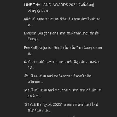
LINE THAILAND AWARDS 2024 จัดยิ่งใหญ่
เชิดชูสุดยอด...
อลิอันซ์ อยุธยา ประกันชีวิต เปิดตัวแม่ทัพใหม่ช่อง
ท...
Maison Berger Paris ชวนสัมผัสกลิ่นหอมสดชื่น
รับฤดูร...
PeeKaBoo Junior จ๊ะเอ๋! เด็ด เด็ด" พาน้องๆ ปล่อย
พ...
พ่อค้าซ่าแม่ค้าแซ่บ!!ยกขบวนท้าพิสูจน์ความอร่อย
13 ...
เอ็ม บี เค เซ็นเตอร์ จัดกิจกรรมบริจาคโลหิต
อวัยวะแ...
เดอะไนน์ เซ็นเตอร์ พระราม 9 ชวนสายกรีนอินเท
รนด์ ช...
“STYLE Bangkok 2025” มากกว่าเทรดแฟร์ไลฟ์
สไตล์และแฟ...