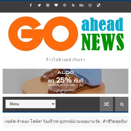
ก้าวไปข้างหน้ากับเรา
โฟล์ค” ร้องจ๊าก!! อุปกรณ์ม่วนจอยงานวัด.. ทำชีวิตสุดปั่นป่วน
ประชาสัมพ