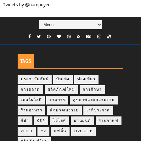
Tweets by @nampuyen
TAGS
ประชาสัมพันธ์
บันเทิง
ท่องเที่ยว
การตลาด
ผลิตภัณฑ์ใหม่
การศึกษา
เทคโนโลยี
ราชการ
สุขภาพและความงาม
ร้านอาหาร
ศิลปวัฒนธรรม
เวทีประกวด
กีฬา
CSR
ไฮไลท์
ยานยนต์
ร้านกาแฟ
VIDEO
MV
แฟชั่น
LIVE CLIP