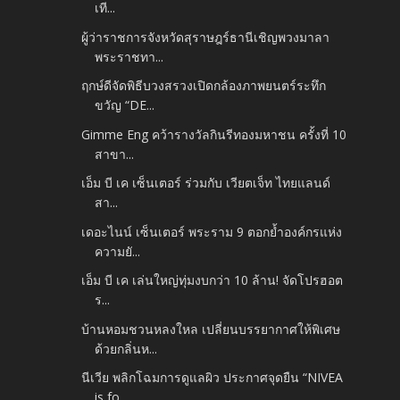
เที...
ผู้ว่าราชการจังหวัดสุราษฎร์ธานีเชิญพวงมาลา
พระราชทา...
ฤกษ์ดีจัดพิธีบวงสรวงเปิดกล้องภาพยนตร์ระทึก
ขวัญ “DE...
Gimme Eng คว้ารางวัลกินรีทองมหาชน ครั้งที่ 10
สาขา...
เอ็ม บี เค เซ็นเตอร์ ร่วมกับ เวียตเจ็ท ไทยแลนด์
สา...
เดอะไนน์ เซ็นเตอร์ พระราม 9 ตอกย้ำองค์กรแห่ง
ความยั...
เอ็ม บี เค เล่นใหญ่ทุ่มงบกว่า 10 ล้าน! จัดโปรฮอต
ร...
บ้านหอมชวนหลงใหล เปลี่ยนบรรยากาศให้พิเศษ
ด้วยกลิ่นห...
นีเวีย พลิกโฉมการดูแลผิว ประกาศจุดยืน “NIVEA
is fo...