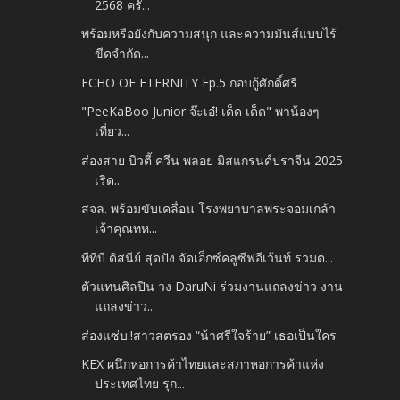
2568 ครั...
พร้อมหรือยังกับความสนุก และความมันส์แบบไร้
ขีดจำกัด...
ECHO OF ETERNITY Ep.5 กอบกู้ศักดิ์ศรี
"PeeKaBoo Junior จ๊ะเอ๋! เด็ด เด็ด" พาน้องๆ
เที่ยว...
ส่องสาย บิวตี้ ควีน พลอย มิสแกรนด์ปราจีน 2025
เริด...
สจล. พร้อมขับเคลื่อน โรงพยาบาลพระจอมเกล้า
เจ้าคุณทห...
ทีทีบี ดิสนีย์ สุดปัง จัดเอ็กซ์คลูซีฟอีเว้นท์ รวมต...
ตัวแทนศิลปิน วง DaruNi ร่วมงานแถลงข่าว งาน
แถลงข่าว...
ส่องแซ่บ.!สาวสตรอง “น้าศรีใจร้าย” เธอเป็นใคร
KEX ผนึกหอการค้าไทยและสภาหอการค้าแห่ง
ประเทศไทย รุก...