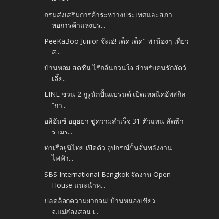
กรมส่งเสริมการค้าระหว่างประเทศและสภา
หอการค้าแห่งปร...
PeeKaBoo Junior จ๊ะเอ๋! เด็ด เด็ด" พาน้องๆ เที่ยว
ส...
บ้านหอม สดชื่น ไร้กลิ่นกวนใจ สำหรับคนรักสัตว์
เลี้ย...
LINE ชวน 2 กูรูนักปั้นแบรนด์ เปิดเทคนิคอัพสกิล
“กา...
อลิอันซ์ อยุธยา ชูความสำเร็จ 31 ตัวแทน ลัดฟ้า
ร่วมร...
ท่าเรือยูนิไทย เปิดตัว อุปกรณ์ปั้นจั่นพลังงาน
ไฟฟ้า...
SBS International Bangkok จัดงาน Open
House แนะนำห...
ปลดล็อกความยากจน! บ้านหนองเขียว
จ.แม่ฮ่องสอน เ...