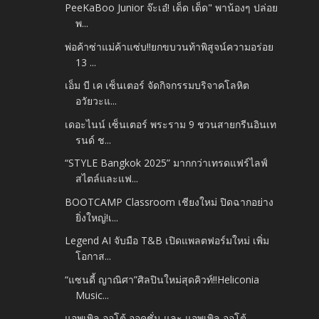
PeeKaBoo Junior จ๊ะเอ๋! เด็ด เด็ด" พาน้องๆ ปล่อย
พ...
พ่อค้าซ่าแม่ค้าแซ่บ!!ยกขบวนท้าพิสูจน์ความอร่อย
13 ...
เอ็ม บี เค เซ็นเตอร์ จัดกิจกรรมบริจาคโลหิต
อวัยวะแ...
เดอะไนน์ เซ็นเตอร์ พระราม 9 ชวนสายกรีนอินเท
รนด์ ช...
“STYLE Bangkok 2025” มากกว่าเทรดแฟร์ไลฟ์
สไตล์และแฟ...
BOOTCAMP Classroom เชียงใหม่ ปิดฉากอย่าง
ยิ่งใหญ่!เ...
Legend AI จับมือ T&B เปิดแพลตฟอร์มใหม่ เพิ่ม
โอกาส...
“แซนดี้ ญาณิศา”ศิลปินใหม่สุดคิวท์!!Heliconia
Music...
แอพเพิล ออโต้ ออคชั่น และ แอพเพิล ออโต้