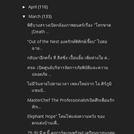
April
(110)
►
March
(133)
▼
พิธีบวงสรวงเปิดกล้องภาพยนตร์เรื่อง "โทรฆาต
(Death ...
“Out of the Nest องครักษ์พิทักษ์เจี๊ยบ” ไปต่อ
ฉาย...
กลับมาอีกครั้ง ที ลีสซิ่ง เปื้อนยิ้ม เพิ่มห่วงใย ต...
สจล. เปิดศูนย์บริหารจัดการภัยพิบัติและความ
ปลอดภัย ...
ไม่มีวันหายไปตามเวลา เพลงใหม่จาก โอ ศิร์ภูมิ
แชมป์...
MasterChef The Professionals!!เปิดศึกเพื่อนรัก
หักเ...
Elephant Hope” โคมไฟแห่งความหวัง ของ
ตกแต่งบ้านเพื่...
29-30 มี.ค.นี้ คอการ์ดเกมพร้อม! เตรียมมาสนุกสุด