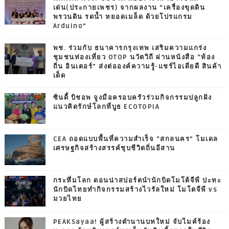
เด่น(ประกายเพชร) จากผลงาน “เครื่องขุดดิน
พรวนดิน รดน้ำ หยอดเมล็ด ด้วยโปรแกรม
Arduino”
พช. ร่วมกับ ธนาคารกรุงเทพ เสริมความแกร่ง
ชุมชนท่องเที่ยว OTOP นวัตวิถี ผ่านหนังสือ “ท้อง
ถิ่น อินเตอร์” ส่งต่อองค์ความรู้-แชร์ไอเดียดี สินค้า
เด็ด
ซินดี้ บิชอพ จูงมือครอบครัวร่วมกิจกรรมปลูกฝัง
แนวคิดรักษ์โลกที่บูธ ECOTOPIA
CEA ถอดแบบพื้นที่ความสำเร็จ “สกลนคร” โมเดล
เศรษฐกิจสร้างสรรค์ชุบชีวิตถิ่นอีสาน
กระหึ่มโลก ดอนน่าสปอร์ตนำนักบิดโมโต้จีพี ปะทะ
นักบิดไทยทำกิจกรรมสร้างไวรัลใหม่ โมโตจีพี vs
มวยไทย
PEAKSayaa! ผู้สร้างตำนานบทใหม่ จับไมค์ร้อง