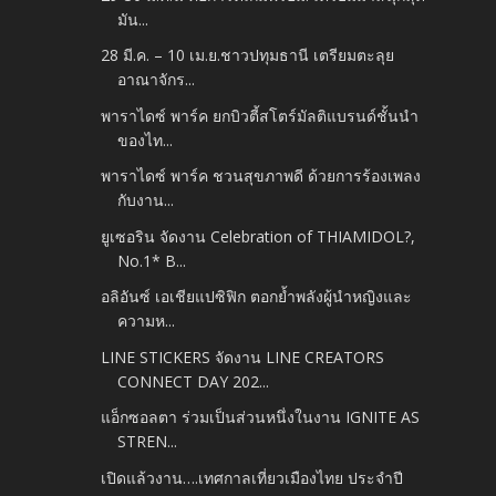
มัน...
28 มี.ค. – 10 เม.ย.ชาวปทุมธานี เตรียมตะลุย
อาณาจักร...
พาราไดซ์ พาร์ค ยกบิวตี้สโตร์มัลติแบรนด์ชั้นนำ
ของไท...
พาราไดซ์ พาร์ค ชวนสุขภาพดี ด้วยการร้องเพลง
กับงาน...
ยูเซอริน จัดงาน Celebration of THIAMIDOL?,
No.1* B...
อลิอันซ์ เอเชียแปซิฟิก ตอกย้ำพลังผู้นำหญิงและ
ความห...
LINE STICKERS จัดงาน LINE CREATORS
CONNECT DAY 202...
แอ็กซอลตา ร่วมเป็นส่วนหนึ่งในงาน IGNITE AS
STREN...
เปิดแล้วงาน….เทศกาลเที่ยวเมืองไทย ประจำปี