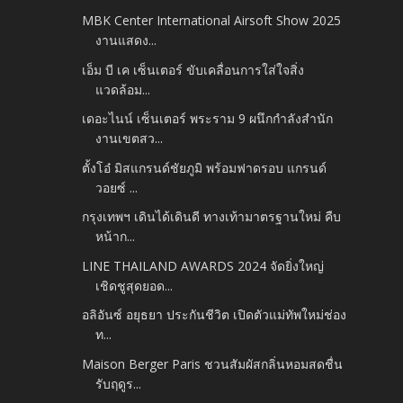
MBK Center International Airsoft Show 2025
งานแสดง...
เอ็ม บี เค เซ็นเตอร์ ขับเคลื่อนการใส่ใจสิ่ง
แวดล้อม...
เดอะไนน์ เซ็นเตอร์ พระราม 9 ผนึกกำลังสำนัก
งานเขตสว...
ตั้งโอ๋ มิสแกรนด์ชัยภูมิ พร้อมฟาดรอบ แกรนด์
วอยซ์ ...
กรุงเทพฯ เดินได้เดินดี ทางเท้ามาตรฐานใหม่ คืบ
หน้าก...
LINE THAILAND AWARDS 2024 จัดยิ่งใหญ่
เชิดชูสุดยอด...
อลิอันซ์ อยุธยา ประกันชีวิต เปิดตัวแม่ทัพใหม่ช่อง
ท...
Maison Berger Paris ชวนสัมผัสกลิ่นหอมสดชื่น
รับฤดูร...