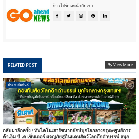
ก้าวไปข้างหน้ากับเรา
View More
RELATED POST
ประชาสัมพันธ์
กลับมาอีกครั้ง!! ทัพไดโนเสาร์ขนาดยักษ์บุกใจกลางกรุง@ศูนย์การ
ค้าเอ็ม บี เค เซ็นเตอร์ ผจญภัยสู่ดินแดนสัตว์โลกดึกดำบรรพ์ สนุก