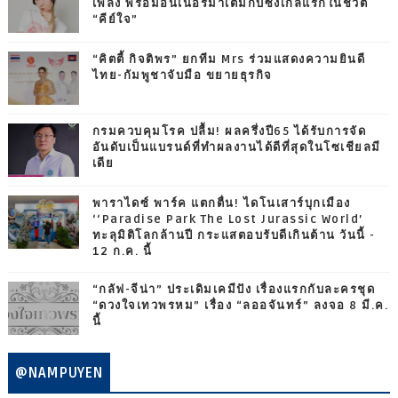
เพลง พร้อมอินเนอร์มาเต็มกับซิงเกิ้ลแรกในชีวิต
“คีย์ใจ”
“คิตตี้ กิจติพร” ยกทีม Mrs ร่วมแสดงความยินดี
ไทย-กัมพูชาจับมือ ขยายธุรกิจ
กรมควบคุมโรค ปลื้ม! ผลครึ่งปี65 ได้รับการจัด
อันดับเป็นแบรนด์ที่ทำผลงานได้ดีที่สุดในโซเชียลมี
เดีย
พาราไดซ์ พาร์ค แตกตื่น! ไดโนเสาร์บุกเมือง
‘‘Paradise Park The Lost Jurassic World’
ทะลุมิติโลกล้านปี กระแสตอบรับดีเกินต้าน วันนี้ -
12 ก.ค. นี้
“กลัฟ-จีน่า” ประเดิมเคมีปัง เรื่องแรกกับละครชุด
“ดวงใจเทวพรหม” เรื่อง “ลออจันทร์” ลงจอ 8 มี.ค.
นี้
@NAMPUYEN