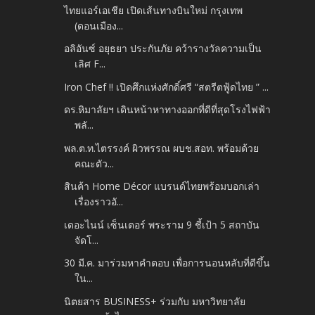
ไทยแอร์เอเชีย เปิดเส้นทางบินใหม่ กรุงเทพ
(ดอนเมือง...
อลิอันซ์ อยุธยา ประกันภัย คว้ารางวัลความเป็น
เลิศ F...
Iron Chef !! เปิดศึกแห่งศักดิ์ศรี “สตรีตฟู้ดไทย ” ...
ดร.หิมาลัยฯ เดินหน้าหาทางออกที่ดีที่สุดโรงไฟฟ้า
พลั...
พล.ต.ท.ไตรรงค์ ผิวพรรณ ผบช.สอท. พร้อมด้วย
คณะตัว...
สินค้า Home Décor แบรนด์ไทยพร้อมบอกเล่า
เรื่องราวอั...
เดอะไนน์ เซ็นเตอร์ พระราม 9 ชี้เป้า 5 สถาบัน
จัดโ...
30 มี.ค. มาร่วมหาคำตอบ เพื่อการนอนหลับที่ดีขึ้น
ใน...
นิตยสาร BUSINESS+ ร่วมกับ มหาวิทยาลัย