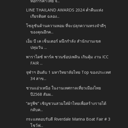
หอการค้าไทย จ...
LINE THAILAND AWARDS 2024 ค่ำคืนแห่ง
เกียรติยศ ฉลอง...
โซลูชันด้านความหอม ที่จะปลุกความทรงจำดีๆ
ของคุณอีกค...
เอ็ม บี เค เซ็นเตอร์ ผนึกกำลัง สำนักงานเขต
ปทุมวัน ...
พาราไดซ์ พาร์ค ชวนช้อปเพลิน เกินคุ้ม งาน ICC
FAIR ...
จุฬาฯ อันดับ 1 มหาวิทยาลัยไทย Top ของประเทศ
34 สาข...
ชวนแอ่วเหนือ ในงานเทศกาลเที่ยวเมืองไทย
ปี2568 สัมผ...
“ครูพีช” เชิญชวนสวมใส่ผ้าไทยเพื่อสร้างรายได้
กลับค...
กระแสตอบรับดี Riverdale Marina Boat Fair # 3
โชว์ฟ...