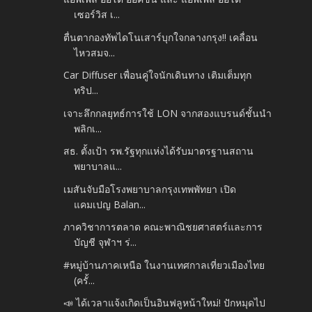
เซอร์วิส เ...
ตื่นตากองทัพไดโนเสาร์บุกใจกลางกรุง!! เคลื่อน
ไหวสมจ...
Car Diffuser เพื่อนคู่ใจนักเดินทาง เติมเต็มทุก
ทริป...
เจาะลึกกลยุทธ์การใช้ LON จากสองแบรนด์ชั้นนำ
พลิกเ...
สธ. ตั้งเป้า รพ.รัฐทุกแห่งได้รับมาตรฐานสถาน
พยาบาลแ...
เมสันจับมือโรงพยาบาลกรุงเทพพัทยา เปิด
แคมเปญ Balan...
ภาควิชาการตลาด คณะพาณิชยศาสตร์และการ
บัญชี จุฬาฯ ร่...
#หมู่บ้านภาคเหนือ ในงานเทศกาลเที่ยวเมืองไทย
(ครั้...
📣 ได้เวลาแจ้งเกิดเป็นอินฟลูหน้าใหม่! ปักหมุดไป