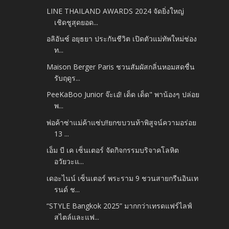
LINE THAILAND AWARDS 2024 จัดยิ่งใหญ่
เชิดชูสุดยอด...
อลิอันซ์ อยุธยา ประกันชีวิต เปิดตัวแม่ทัพใหม่ช่อง
ท...
Maison Berger Paris ชวนสัมผัสกลิ่นหอมสดชื่น
รับฤดูร...
PeeKaBoo Junior จ๊ะเอ๋! เด็ด เด็ด" พาน้องๆ ปล่อย
พ...
พ่อค้าซ่าแม่ค้าแซ่บ!!ยกขบวนท้าพิสูจน์ความอร่อย
13 ...
เอ็ม บี เค เซ็นเตอร์ จัดกิจกรรมบริจาคโลหิต
อวัยวะแ...
เดอะไนน์ เซ็นเตอร์ พระราม 9 ชวนสายกรีนอินเท
รนด์ ช...
“STYLE Bangkok 2025” มากกว่าเทรดแฟร์ไลฟ์
สไตล์และแฟ...