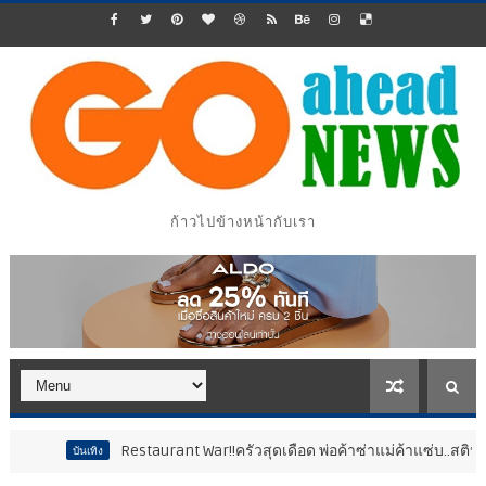
ก้าวไปข้างหน้ากับเรา
Restaurant War!!ครัวสุดเดือด พ่อค้าซ่าแม่ค้าแซ่บ..สติหลุด “เช
บันเทิง