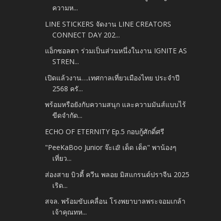
ความห...
LINE STICKERS จัดงาน LINE CREATORS
CONNECT DAY 202...
แอ็กซอลตา ร่วมเป็นส่วนหนึ่งในงาน IGNITE AS
STREN...
เปิดแล้วงาน….เทศกาลเที่ยวเมืองไทย ประจำปี
2568 ครั...
พร้อมหรือยังกับความสนุก และความมันส์แบบไร้
ขีดจำกัด...
ECHO OF ETERNITY Ep.5 กอบกู้ศักดิ์ศรี
"PeeKaBoo Junior จ๊ะเอ๋! เด็ด เด็ด" พาน้องๆ
เที่ยว...
ส่องสาย บิวตี้ ควีน พลอย มิสแกรนด์ปราจีน 2025
เริด...
สจล. พร้อมขับเคลื่อน โรงพยาบาลพระจอมเกล้า
เจ้าคุณทห...