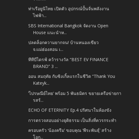
ท่าเรือยูนิไทย เปิดตัว อุปกรณ์ปั้นจั่นพลังงาน
ไฟฟ้า...
SBS International Bangkok จัดงาน Open
House แนะนำห...
ปลดล็อกความยากจน! บ้านหนองเขียว
จ.แม่ฮ่องสอน เ...
ทีทีบีไดรฟ์ คว้ารางวัล “BEST EV FINANCE
BRAND” 3 ...
ออน สมฤทัย กับซิงเกิ้ลแรกในชีวิต “Thank You
Kateyk...
‘ไปรษณีย์ไทย’ พร้อม 5 พันธมิตร ขยายเครือข่ายกา
รสร้...
ECHO OF ETERNITY Ep.4 ปริศนาในห้องขัง
การตรวจสอบอย่างยุติธรรม เป็นสิ่งที่ควรกระทำ
ครอบครัว ‘น้องครีม’ ขอบคุณ ‘พีระพันธุ์’ สร้าง
โอก...