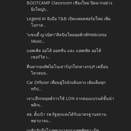
BOOTCAMP Classroom เชียงใหม่ ปิดฉากอย่าง
ยิ่งใหญ่!เ...
Legend AI จับมือ T&B เปิดแพลตฟอร์มใหม่ เพิ่ม
โอกาส...
“แซนดี้ ญาณิศา”ศิลปินใหม่สุดคิวท์!!Heliconia
Music...
แอพเพิล ออโต้ ออคชั่น และ แอพเพิล ออโต้
เซอร์วิส เ...
ตื่นตากองทัพไดโนเสาร์บุกใจกลางกรุง!! เคลื่อน
ไหวสมจ...
Car Diffuser เพื่อนคู่ใจนักเดินทาง เติมเต็มทุก
ทริป...
เจาะลึกกลยุทธ์การใช้ LON จากสองแบรนด์ชั้นนำ
พลิกเ...
สธ. ตั้งเป้า รพ.รัฐทุกแห่งได้รับมาตรฐานสถาน
พยาบาลแ...
เมสันจับมือโรงพยาบาลกรุงเทพพัทยา เปิด