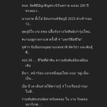
สจล. จัดพิธีอัญเชิญพระนิรันตราย ฉลอง 200 ปี
ทรงผนว...
นางปาด ตั้งโอ๋ มิสแกรนด์ชัยภูมิ 2025 ฝ่าเข้ารอบ
12...
สุดภูมิใจ เก่ง ธชย ปลื้มรับรางวัลศิษย์เก่ารุ่นใหม่...
#งานฤดูกาลกาแฟ ครั้งที่ 4 "บทกวีคือชีวิต"
จุฬาฯ จับมือกรมอุทยานแห่งชาติ สัตว์ป่า และพันธุ์
พื...
จปร.36 …. ชีวิตที่ฝ่าฟัน ความสัมพันธ์ยังเหมือน
เดิม
มีนา…หน้าร้อน แอ่วเหนือมุมใหม่ แบบ ”อยู่-เย็น-
เป็น...
เอ็ม บี เค เดินสายให้ความรู้ 4 โรงเรียนนำร่อง
ในพื...
ร่วมสัมผัสเสน่ห์ตลาดริมคลอง ใน งาน ริมคลอ
งมาร์เกต ...