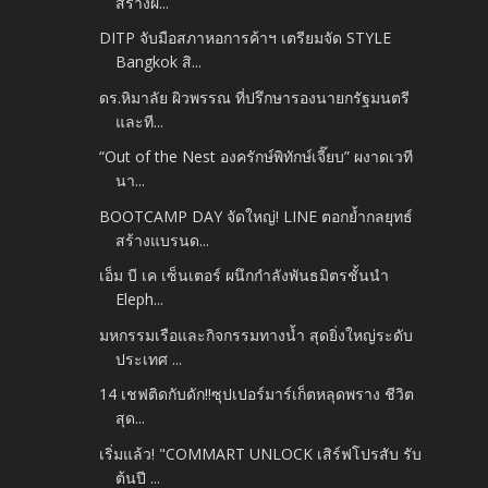
สร้างผ...
DITP จับมือสภาหอการค้าฯ เตรียมจัด STYLE
Bangkok สิ...
ดร.หิมาลัย ผิวพรรณ ที่ปรึกษารองนายกรัฐมนตรี
และที...
“Out of the Nest องครักษ์พิทักษ์เจี๊ยบ” ผงาดเวที
นา...
BOOTCAMP DAY จัดใหญ่! LINE ตอกย้ำกลยุทธ์
สร้างแบรนด...
เอ็ม บี เค เซ็นเตอร์ ผนึกกำลังพันธมิตรชั้นนำ
Eleph...
มหกรรมเรือและกิจกรรมทางน้ำ สุดยิ่งใหญ่ระดับ
ประเทศ ...
14 เชฟติดกับดัก!!ซุปเปอร์มาร์เก็ตหลุดพราง ชีวิต
สุด...
เริ่มแล้ว! "COMMART UNLOCK เสิร์ฟโปรสับ รับ
ต้นปี ...