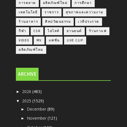
การตลาด
ผลิตภัณฑ์ใหม่
การศึกษา
เทคโนโลยี
ราชการ
สุขภาพและความงาม
ร้านอาหาร
ศิลปวัฒนธรรม
เวทีประกวด
กีฬา
CSR
ไฮไลท์
ยานยนต์
ร้านกาแฟ
VIDEO
MV
แฟชั่น
LIVE CLIP
ผลิตภัณฑ์ใหม
ARCHIVE
2026
(483)
►
2025
(1529)
▼
December
(89)
►
November
(121)
►