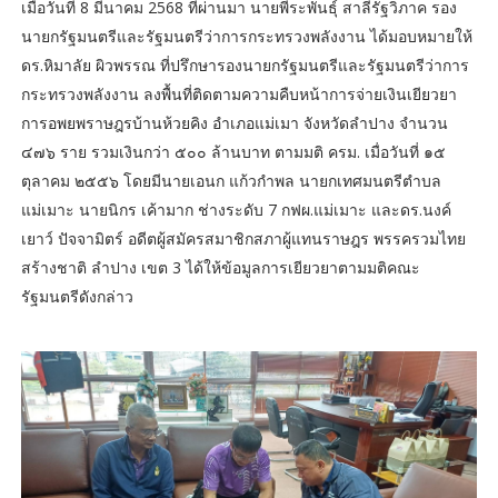
เมื่อวันที่ 8 มีนาคม 2568 ที่ผ่านมา นายพีระพันธุ์ สาลีรัฐวิภาค รอง
นายกรัฐมนตรีและรัฐมนตรีว่าการกระทรวงพลังงาน ได้มอบหมายให้
ดร.หิมาลัย ผิวพรรณ ที่ปรึกษารองนายกรัฐมนตรีและรัฐมนตรีว่าการ
กระทรวงพลังงาน ลงพื้นที่ติดตามความคืบหน้าการจ่ายเงินเยียวยา
การอพยพราษฎรบ้านห้วยคิง อำเภอแม่เมา จังหวัดลำปาง จำนวน
๔๗๖ ราย รวมเงินกว่า ๕๐๐ ล้านบาท ตามมติ ครม. เมื่อวันที่ ๑๕
ตุลาคม ๒๕๕๖ โดยมีนายเอนก แก้วกำพล นายกเทศมนตรีตำบล
แม่เมาะ นายนิกร เค้ามาก ช่างระดับ 7 กฟผ.แม่เมาะ และดร.นงค์
เยาว์ ปัจจามิตร์ อดีตผู้สมัครสมาชิกสภาผู้แทนราษฎร พรรครวมไทย
สร้างชาติ ลำปาง เขต 3 ได้ให้ข้อมูลการเยียวยาตามมติคณะ
รัฐมนตรีดังกล่าว