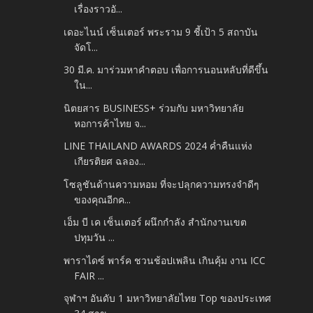
เรื่องราวอั...
เดอะไนน์ เซ็นเตอร์ พระราม 9 ชี้เป้า 5 สถาบัน
จัดโ...
30 มี.ค. มาร่วมหาคำตอบ เพื่อการนอนหลับที่ดีขึ้น
ใน...
นิตยสาร BUSINESS+ ร่วมกับ มหาวิทยาลัย
หอการค้าไทย จ...
LINE THAILAND AWARDS 2024 ค่ำคืนแห่ง
เกียรติยศ ฉลอง...
โซลูชันด้านความหอม ที่จะปลุกความทรงจำดีๆ
ของคุณอีกค...
เอ็ม บี เค เซ็นเตอร์ ผนึกกำลัง สำนักงานเขต
ปทุมวัน ...
พาราไดซ์ พาร์ค ชวนช้อปเพลิน เกินคุ้ม งาน ICC
FAIR ...
จุฬาฯ อันดับ 1 มหาวิทยาลัยไทย Top ของประเทศ