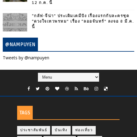
12 ก.ค. นี้
“กลัฟ-จีน่า” ประเดิมเคมีปัง เรื่องแรกกับละครชุด
“ดวงใจเทวพรหม” เรื่อง “ลออจันทร์” ลงจอ 8 มี.ค.
นี้
@NAMPUYEN
Tweets by @nampuyen
TAGS
ประชาสัมพันธ์
บันเทิง
ท่องเที่ยว