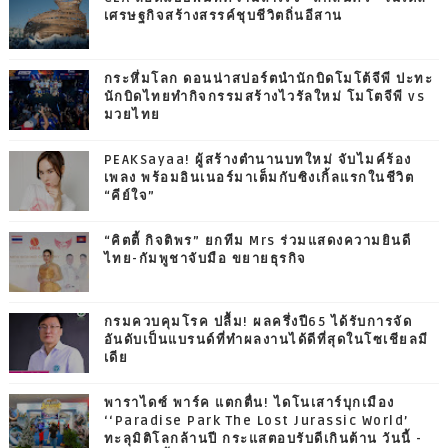
เศรษฐกิจสร้างสรรค์ชุบชีวิตถิ่นอีสาน
กระหึ่มโลก ดอนน่าสปอร์ตนำนักบิดโมโต้จีพี ปะทะ
นักบิดไทยทำกิจกรรมสร้างไวรัลใหม่ โมโตจีพี vs
มวยไทย
PEAKSayaa! ผู้สร้างตำนานบทใหม่ จับไมค์ร้อง
เพลง พร้อมอินเนอร์มาเต็มกับซิงเกิ้ลแรกในชีวิต
“คีย์ใจ”
“คิตตี้ กิจติพร” ยกทีม Mrs ร่วมแสดงความยินดี
ไทย-กัมพูชาจับมือ ขยายธุรกิจ
กรมควบคุมโรค ปลื้ม! ผลครึ่งปี65 ได้รับการจัด
อันดับเป็นแบรนด์ที่ทำผลงานได้ดีที่สุดในโซเชียลมี
เดีย
พาราไดซ์ พาร์ค แตกตื่น! ไดโนเสาร์บุกเมือง
‘‘Paradise Park The Lost Jurassic World’
ทะลุมิติโลกล้านปี กระแสตอบรับดีเกินต้าน วันนี้ -