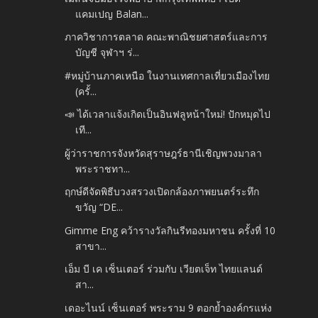
แคมเปญ Balan...
ภาควิชาการตลาด คณะพาณิชยศาสตร์และการ
บัญชี จุฬาฯ ร่...
#หมู่บ้านภาคเหนือ ในงานเทศกาลเที่ยวเมืองไทย
(ครั้...
📣 ได้เวลาแจ้งเกิดเป็นอินฟลูหน้าใหม่! ปักหมุดไป
เที...
ผู้ว่าราชการจังหวัดสุราษฎร์ธานีเชิญพวงมาลา
พระราชทา...
ฤกษ์ดีจัดพิธีบวงสรวงเปิดกล้องภาพยนตร์ระทึก
ขวัญ “DE...
Gimme Eng คว้ารางวัลกินรีทองมหาชน ครั้งที่ 10
สาขา...
เอ็ม บี เค เซ็นเตอร์ ร่วมกับ เวียตเจ็ท ไทยแลนด์
สา...
เดอะไนน์ เซ็นเตอร์ พระราม 9 ตอกย้ำองค์กรแห่ง