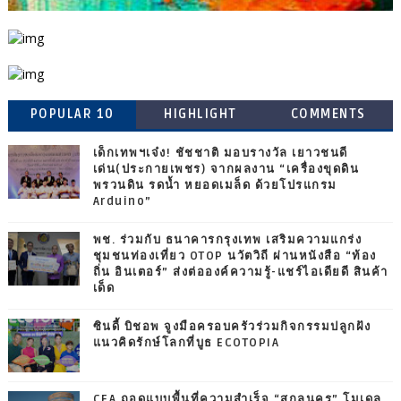
POPULAR 10
HIGHLIGHT
COMMENTS
เด็กเทพฯเจ๋ง! ชัชชาติ มอบรางวัล เยาวชนดี
เด่น(ประกายเพชร) จากผลงาน “เครื่องขุดดิน
พรวนดิน รดน้ำ หยอดเมล็ด ด้วยโปรแกรม
Arduino”
พช. ร่วมกับ ธนาคารกรุงเทพ เสริมความแกร่ง
ชุมชนท่องเที่ยว OTOP นวัตวิถี ผ่านหนังสือ “ท้อง
ถิ่น อินเตอร์” ส่งต่อองค์ความรู้-แชร์ไอเดียดี สินค้า
เด็ด
ซินดี้ บิชอพ จูงมือครอบครัวร่วมกิจกรรมปลูกฝัง
แนวคิดรักษ์โลกที่บูธ ECOTOPIA
CEA ถอดแบบพื้นที่ความสำเร็จ “สกลนคร” โมเดล