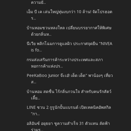
ความยั...
เอ็ม บี เค เล่นใหญ่ทุ่มงบกว่า 10 ล้าน! จัดโปรฮอต
ร...
บ้านหอมชวนหลงใหล เปลี่ยนบรรยากาศให้พิเศษ
ด้วยกลิ่นห...
นีเวีย พลิกโฉมการดูแลผิว ประกาศจุดยืน “NIVEA
is fo...
กรมส่งเสริมการค้าระหว่างประเทศและสภา
หอการค้าแห่งปร...
PeeKaBoo Junior จ๊ะเอ๋! เด็ด เด็ด" พาน้องๆ เที่ยว
ส...
บ้านหอม สดชื่น ไร้กลิ่นกวนใจ สำหรับคนรักสัตว์
เลี้ย...
LINE ชวน 2 กูรูนักปั้นแบรนด์ เปิดเทคนิคอัพสกิล
“กา...
อลิอันซ์ อยุธยา ชูความสำเร็จ 31 ตัวแทน ลัดฟ้า
ร่วมร...