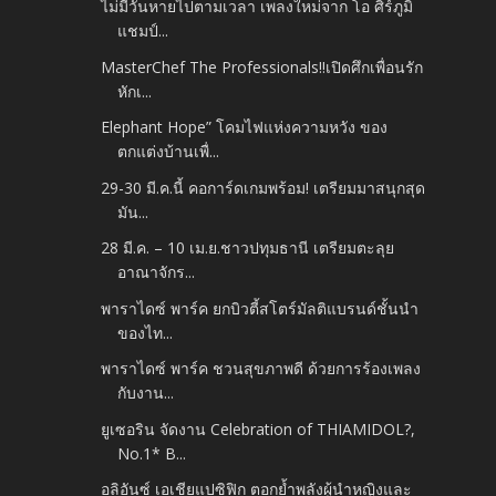
ไม่มีวันหายไปตามเวลา เพลงใหม่จาก โอ ศิร์ภูมิ
แชมป์...
MasterChef The Professionals!!เปิดศึกเพื่อนรัก
หักเ...
Elephant Hope” โคมไฟแห่งความหวัง ของ
ตกแต่งบ้านเพื่...
29-30 มี.ค.นี้ คอการ์ดเกมพร้อม! เตรียมมาสนุกสุด
มัน...
28 มี.ค. – 10 เม.ย.ชาวปทุมธานี เตรียมตะลุย
อาณาจักร...
พาราไดซ์ พาร์ค ยกบิวตี้สโตร์มัลติแบรนด์ชั้นนำ
ของไท...
พาราไดซ์ พาร์ค ชวนสุขภาพดี ด้วยการร้องเพลง
กับงาน...
ยูเซอริน จัดงาน Celebration of THIAMIDOL?,
No.1* B...
อลิอันซ์ เอเชียแปซิฟิก ตอกย้ำพลังผู้นำหญิงและ