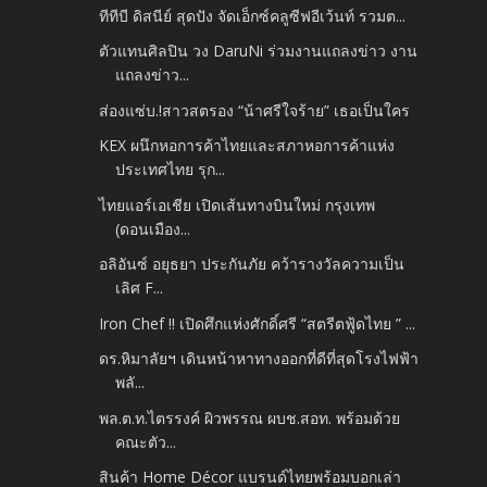
ทีทีบี ดิสนีย์ สุดปัง จัดเอ็กซ์คลูซีฟอีเว้นท์ รวมต...
ตัวแทนศิลปิน วง DaruNi ร่วมงานแถลงข่าว งาน
แถลงข่าว...
ส่องแซ่บ.!สาวสตรอง “น้าศรีใจร้าย” เธอเป็นใคร
KEX ผนึกหอการค้าไทยและสภาหอการค้าแห่ง
ประเทศไทย รุก...
ไทยแอร์เอเชีย เปิดเส้นทางบินใหม่ กรุงเทพ
(ดอนเมือง...
อลิอันซ์ อยุธยา ประกันภัย คว้ารางวัลความเป็น
เลิศ F...
Iron Chef !! เปิดศึกแห่งศักดิ์ศรี “สตรีตฟู้ดไทย ” ...
ดร.หิมาลัยฯ เดินหน้าหาทางออกที่ดีที่สุดโรงไฟฟ้า
พลั...
พล.ต.ท.ไตรรงค์ ผิวพรรณ ผบช.สอท. พร้อมด้วย
คณะตัว...
สินค้า Home Décor แบรนด์ไทยพร้อมบอกเล่า