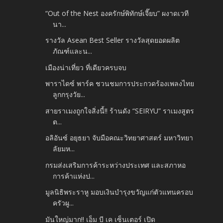
“Out of the Nest องครักษ์พิทักษ์เจี๊ยบ” ผงาดเวที
นา...
รางวัล Asean Best Seller รางวัลสุดยอดผลิต
ภัณฑ์และน...
เมืองน่าเที่ยว ที่เดียวครบจบ
พาราไดซ์ พาร์ค ชวนชมการประกวดร้องเพลงไทย
ลูกกรุงวัย...
สายราเมงถูกใจสิ่งนี้!! ร้านดัง “SEIRYU” ราเมงสูตร
ต...
อลิอันซ์ อยุธยา จับมือคณะวิทยาศาสตร์ มหาวิทยา
ลัยมห...
กรมส่งเสริมการค้าระหว่างประเทศ และสภาหอ
การค้าแห่งป...
มูลนิธิพระราหู มอบเงินบำรุงขวัญแก่ตัวแทนครอบ
ครัวผู...
มันใหญ่มาก!! เอ็ม บี เค เซ็นเตอร์ เปิด