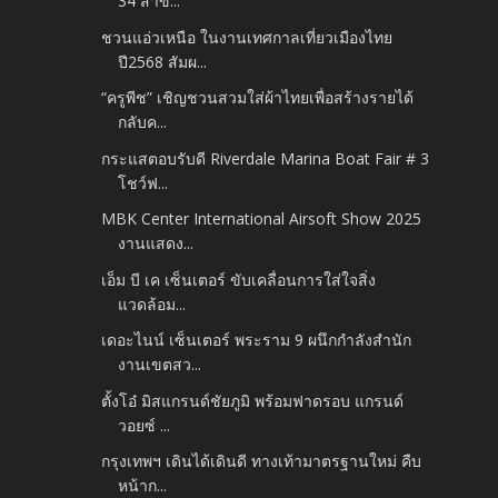
34 สาข...
ชวนแอ่วเหนือ ในงานเทศกาลเที่ยวเมืองไทย
ปี2568 สัมผ...
“ครูพีช” เชิญชวนสวมใส่ผ้าไทยเพื่อสร้างรายได้
กลับค...
กระแสตอบรับดี Riverdale Marina Boat Fair # 3
โชว์ฟ...
MBK Center International Airsoft Show 2025
งานแสดง...
เอ็ม บี เค เซ็นเตอร์ ขับเคลื่อนการใส่ใจสิ่ง
แวดล้อม...
เดอะไนน์ เซ็นเตอร์ พระราม 9 ผนึกกำลังสำนัก
งานเขตสว...
ตั้งโอ๋ มิสแกรนด์ชัยภูมิ พร้อมฟาดรอบ แกรนด์
วอยซ์ ...
กรุงเทพฯ เดินได้เดินดี ทางเท้ามาตรฐานใหม่ คืบ
หน้าก...