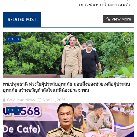
เยาวชนห่างไกลยาเสพติด
View More
RELATED POST
ราชการ
พช.ปทุมธานี ห่วงใยผู้ประสบอุทกภัย มอบสิ่งของช่วยเหลือผู้ประสบ
อุทกภัย สร้างขวัญกำลังใจแก่พี่น้องประชาชน
Go Ahead News
Nov 11, 2025
ราชการ