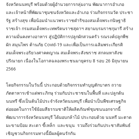
จังหวัดนนทบุรี พร้อมด้วยผู้อำนวยการกลุ่มงาน พัฒนาการอำเภอ
และเจ้าหน้าที่พัฒนาชุมชนจังหวัดและอำเภอ ร่วมกิจกรรมวัด ประชา
รัฐ สร้างสุข เพื่อน้อมนำแนวพระราชดำริของสมเด็จพระกนิษฐาธิ
ราชเจ้า กรมสมเด็จพระเทพรัตนราชสุดาฯ สยามบรมราชกุมารี สร้าง
ความมั่นคงทางอาหาร สู่ปฏิบัติการปลูกผักสวนครัว รณรงค์ปลูกพืช
ผัก สมุนไพร ต้านภัย Covid-19 และเพื่อเป็นการเฉลิมพระเกียรติ
สมเด็จพระอริยวงศาคตญาณ สมเด็จพระสังฆราช สกลมหาสังฆ
ปริณายก เนื่องในโอกาสฉลองพระชนมายุครบ 8 รอบ 26 มิถุนายน
2566
โดยกิจกรรมในวันนี้ ประกอบด้วยกิจกรรมทำบุญตักบาตร ถวาย
ภัตตาหารเช้าแด่พระภิกษุ ร่วมกับประชาชนในพื้นที่ และปลูกต้น
นนทรี ซึ่งเป็นต้นไม้ประจำจังหวัดนนทบุรี เพื่อนำเป็นพืชเศรษฐกิจ
ต่อยอดในการใช้ย้อมสีธรรมชาติให้ผลิตภัณฑ์ชุมชนนอกจากนี้
พัฒนาการจังหวัดนนทบุรี ได้มอบกล้าไม้ ประกอบด้วย นนทรี มะตาด
มะขามป้อม สะเดา ขี้เหล็ก และขนุน รวมถึงร่วมกันประชาสัมพันธ์
เชิญชวนกิจกรรมทางนี้มีผลผู้คนรักกัน