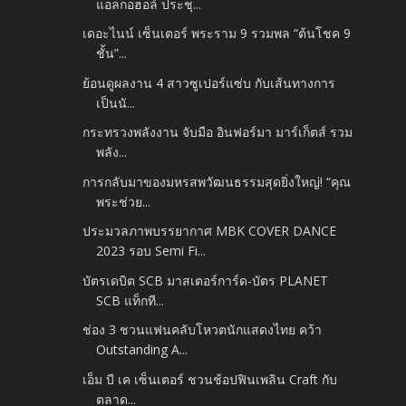
แอลกอฮอล์ ประชุ...
เดอะไนน์ เซ็นเตอร์ พระราม 9 รวมพล “ต้นโชค 9
ชั้น”...
ย้อนดูผลงาน 4 สาวซูเปอร์แซ่บ กับเส้นทางการ
เป็นนั...
กระทรวงพลังงาน จับมือ อินฟอร์มา มาร์เก็ตส์ รวม
พลัง...
การกลับมาของมหรสพวัฒนธรรมสุดยิ่งใหญ่! “คุณ
พระช่วย...
ประมวลภาพบรรยากาศ MBK COVER DANCE
2023 รอบ Semi Fi...
บัตรเดบิต SCB มาสเตอร์การ์ด-บัตร PLANET
SCB แท็กที...
ช่อง 3 ชวนแฟนคลับโหวตนักแสดงไทย คว้า
Outstanding A...
เอ็ม บี เค เซ็นเตอร์ ชวนช้อปฟินเพลิน Craft กับ
ตลาด...