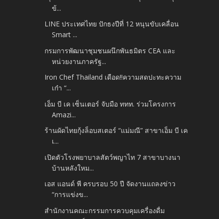
ข้...
LINE ประเทศไทย ปักธงปีที่ 12 หนุนขับเคลื่อน
Smart ...
กรมการพัฒนาชุมชนผนึกพันธมิตร CEA และ
หน่วยงานภาครัฐ...
Iron Chef Thailand เดือด!!ความสดปะทะความ
เก๋า “...
เอ็ม บี เค เซ็นเตอร์ จับมือ ททท. ร่วมโครงการ
Amazi...
ร้านผัดไทยกุ้งล็อบสเตอร์ “แม่มณี” สาขาเอ็ม บี เค
เ...
เปิดตัวโรงพยาบาลสัตว์พญาไท 7 สาขาบางนา
บ้านหลังใหม...
เอส แอนด์ พี ครบรอบ 50 ปี จัดงานแถลงข่าว
“การแข่งข...
สำนักงานคณะกรรมการควบคุมเครื่องดื่ม