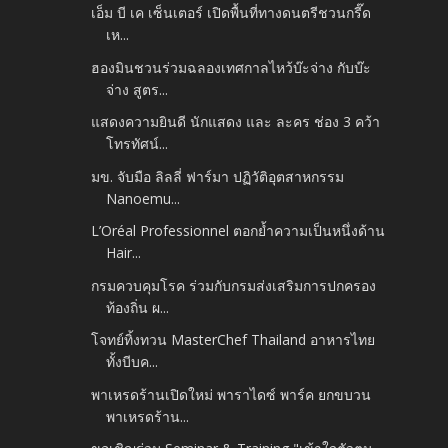
เอ็ม บี เค เซ็นเตอร์ เปิดพื้นที่ทางดนตรีชวนกรี๊ด
เห...
ฮองมินชวนร่วมฉลองเทศกาลไหว้บ๊ะจ่าง กับบ๊ะ
จ่าง สูตร...
แสดงความยินดี นักแสดง และ ละคร ช่อง 3 คว้า
โทรทัศน์...
มข. จับมือ ลิลลี่ ฟาร์มา ปฏิวัติอุตสาหกรรม
Nanoemu...
L’Oréal Professionnel ตอกย้ำความเป็นหนึ่งด้าน
Hair...
กรมควบคุมโรค ร่วมกับกรมส่งเสริมการปกครอง
ท้องถิ่น ผ...
โจทย์ทิ้งทวน MasterChef Thailand อาหารไทย
ทั้งบีบค...
พาเหรดร้านเปิดใหม่ พาราไดซ์ พาร์ค ยกขบวน
พาเหรดร้าน...