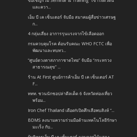
ขอเชิญร่วม Seminar & Training "เข้าใจตัวตน
และควา...
เอ็ม บี เค เซ็นเตอร์ จับมือ สมาคมผู้สื่อข่าวเศรษฐ
ก...
4 กลุ่มเสี่ยง อาการรุนแรงจากไข้เลือดออก
กรมควบคุมโรค ต้อนรับคณะ WHO FCTC เพื่อ
พัฒนาและทบทว...
“ศูนย์ดวงตาสภากาชาดไทย” จับมือ “กระทรวง
สาธารณสุข” ...
ร้าน At First ศูนย์การค้าเอ็ม บี เค เซ็นเตอร์ AT
F...
ททท. ชวนนักชอปล่าดีลเด็ด 6 จังหวัดท่องเที่ยว
พร้อม...
Iron Chef Thailand เดือด!!เปิดศึกเสือพบสิงห์ “...
BDMS ลงนามความร่วมมือด้านเทคโนโลยีรักษา
มะเร็ง กับ...
ผู้บริหารเอ็ม บี เค เซ็นเตอร์ มอบดอกไม้แสดง