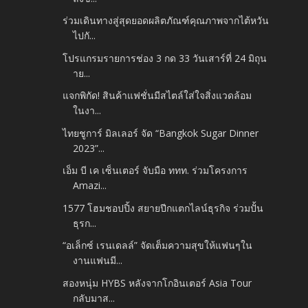
ร่วมเดินทางสู่สุดยอดผลิตภัณฑ์คุณภาพจากไต้หวัน
ไปกั...
โปรแกรมรายการช่อง 3 กด 33 วันเสาร์ที่ 24 มิถุน
าย...
แจกพิกัด! สินค้าแฟชั่นมีสไตล์ใส่ใจสิ่งแวดล้อม
ในงา...
ไทยชูการ์ มิลเลอร์ จัด “Bangkok Sugar Dinner
2023”...
เอ็ม บี เค เซ็นเตอร์ จับมือ ททท. ร่วมโครงการ
Amazi...
1577 โฮมชอปปิ้ง สยายปีกแตกไลน์ธุรกิจ ร่วมปั้น
ธุรก...
“อเล็กซ์ เรนเดลล์” จัดเต็มความสุขให้แฟนๆใน
งานแฟนมี...
สองหนุ่ม HYBS หลังจากโกอินเตอร์ Asia Tour
กลับมาส...