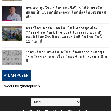
กรมควบคุมโรค ปลื้ม! ผลครึ่งปี65 ได้รับการจัด
อันดับเป็นแบรนด์ที่ทำผลงานได้ดีที่สุดในโซเชียลมี
เดีย
พาราไดซ์ พาร์ค แตกตื่น! ไดโนเสาร์บุกเมือง
‘‘Paradise Park The Lost Jurassic World’
ทะลุมิติโลกล้านปี กระแสตอบรับดีเกินต้าน วันนี้ -
12 ก.ค. นี้
“กลัฟ-จีน่า” ประเดิมเคมีปัง เรื่องแรกกับละครชุด
“ดวงใจเทวพรหม” เรื่อง “ลออจันทร์” ลงจอ 8 มี.ค.
นี้
@NAMPUYEN
Tweets by @nampuyen