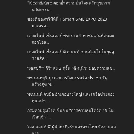
"Klean&Kare ตอกย้ำความมั่นใจคนรักสุขภาพ”
นวัตกรรม...
ของดีของฟรีมีที่นี่ !! Smart SME EXPO 2023
พาเหรด...
เดอะไนน์ เซ็นเตอร์ พระราม 9 พาชมเสน่ห์ต้นมะ
กอกโอล...
เดอะไนน์ เซ็นเตอร์ ติวานนท์ ชวนย้อนไปในยุคจู
ราสสิค...
“เซสปรี™ กีวี” ส่ง 2 คู่จิ้น “ซี-นุนิว” มอบความสุข...
พช.นนทบุรี บูรณาการกิจกรรมวัด ประชา รัฐ
สร้างสุข พ...
พช.นนท์ จับมือ อำเภอบางใหญ่ และเครือข่ายกอง
ทุนแม่ข...
กรมควบคุมโรค ชื่นชม “การควบคุมโควิด 19 ใน
เรือนจำ” ...
‘เอส แอนด์ พี’ ผู้นำธุรกิจร้านอาหารไทย จัดงานแถ
ลงข...