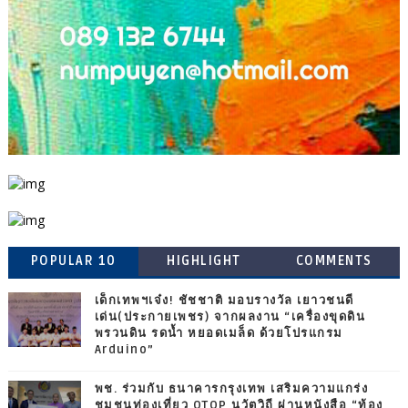
POPULAR 10
HIGHLIGHT
COMMENTS
เด็กเทพฯเจ๋ง! ชัชชาติ มอบรางวัล เยาวชนดี
เด่น(ประกายเพชร) จากผลงาน “เครื่องขุดดิน
พรวนดิน รดน้ำ หยอดเมล็ด ด้วยโปรแกรม
Arduino”
พช. ร่วมกับ ธนาคารกรุงเทพ เสริมความแกร่ง
ชุมชนท่องเที่ยว OTOP นวัตวิถี ผ่านหนังสือ “ท้อง