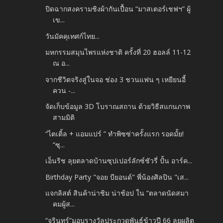
ปิดฉากสงครามชิงผ้ากันเปื้อน “มาสเตอร์เชฟฯ” ผู้
เข...
วันมัคคุเทศก์ไทย...
มหกรรมสมุนไพรแห่งชาติ ครั้งที่ 20 ฮอลล์ 11-12
ณ อ...
จากชีวิตจริงสู่ในจอ ช่อง 3 ชวนแฟน ๆ เหยียนอี้
ควน -...
จัดเก็บข้อมูล 3D โบราณสถาน ด้วยวิธีสแกนภาพ
สามมิติ
“ไตเติ้ล + แอมแปร์ ” ทำพิซซ่าครั้งแรก รอดมั้ย!
“ซุ...
เอ็นริช ลุยตลาดบ้านซุปเปอร์ลักซ์ชัวรี่ ปั้น อาร์ค...
Birthday​ Party "จอย​ บียอนด์" พี่น้องศิลปิน​ "เส...
แจกลิสต์ สินค้าน่าชิม น่าช้อป ใน “ตลาดนัดสมา
คมผู้ส...
“จุรินทร์”มอบรางวัลประกวดพันธุ์ข้าวปี 66 ลุยผลิต