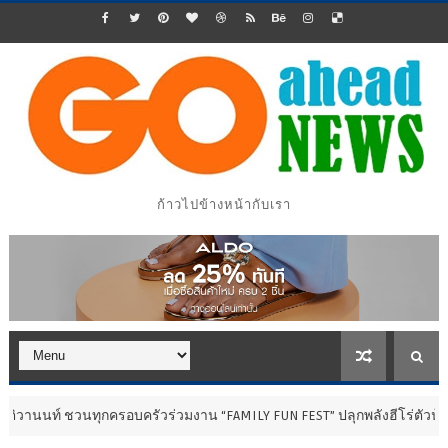
ก้าวไปข้างหน้ากับเรา
ุกครอบครัวร่วมงาน “FAMILY FUN FEST” ปลุกพลังฮีโร่ตัวน้อย 7-16 ส.ค. นี้