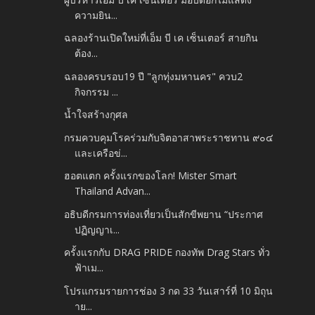
ความยิน...
ฉลองร้านเปิดใหม่ที่เอ็ม บี เค เซ็นเตอร์ สายกิน
ต้อง...
ฉลองครบรอบ​19​ ปี​ "ลูกทุ่งมหานคร" ควบ​2​
กิจกรรม​ ...
น้ำใจสร้างกุศล
กรมควบคุมโรคร่วมกับจิตอาสาพระราชทาน ๙๐๔
และเครือข่...
ฮอตแตก ครั้งแรกของโลก! Mister Smart
Thailand Advan...
อธิบดีกรมการท่องเที่ยวเป็นสักขีพยาน “ประกาศ
ปฏิญญาเ...
ครั้งแรกกับ DRAG PRIDE กองทัพ Drag Stars ทั่ว
ฟ้าเม...
โปรแกรมรายการช่อง 3 กด 33 วันเสาร์ที่ 10 มิถุน
าย...