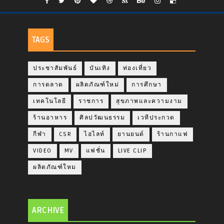
TAGS
ประชาสัมพันธ์
บันเทิง
ท่องเที่ยว
การตลาด
ผลิตภัณฑ์ใหม่
การศึกษา
เทคโนโลยี
ราชการ
สุขภาพและความงาม
ร้านอาหาร
ศิลปวัฒนธรรม
เวทีประกวด
กีฬา
CSR
ไฮไลท์
ยานยนต์
ร้านกาแฟ
VIDEO
MV
แฟชั่น
LIVE CLIP
ผลิตภัณฑ์ใหม
ARCHIVE