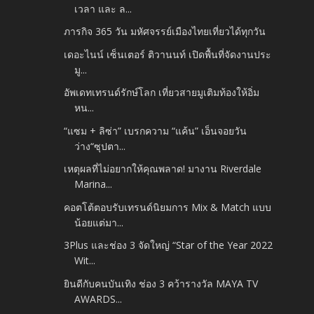
เวลา และ ล...
ภารกิจ 365 วัน มหัศจรรย์เมืองไทยเที่ยวได้ทุกวัน
เดอะไนน์ เซ็นเตอร์ ติวานนท์ เปิดพื้นที่จัดงานประ
มู...
อัพเดทเทรนด์รักษ์โลก เที่ยวสายมูเติมท้องให้อิ่ม
หน...
“แซม + ลิซ่า” เบรกความ “แค้น” เอ็นจอยวัน
ว่าง“ซุปตา...
เหตุผลที่ไม่อยากให้คุณพลาด! มางาน Riverdale
Marina...
คอตโต้ตอบรับเทรนด์นิยมการ Mix & Match แบบ
น้อยแต่มา...
3Plus และช่อง 3 จัดใหญ่ “Star of the Year 2022
Wit...
ยินดีกับคนบันเทิง ช่อง 3 คว้ารางวัล MAYA TV
AWARDS...