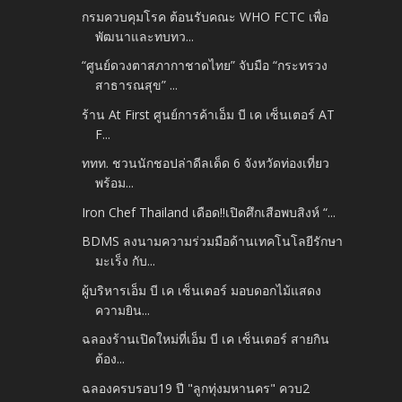
กรมควบคุมโรค ต้อนรับคณะ WHO FCTC เพื่อ
พัฒนาและทบทว...
“ศูนย์ดวงตาสภากาชาดไทย” จับมือ “กระทรวง
สาธารณสุข” ...
ร้าน At First ศูนย์การค้าเอ็ม บี เค เซ็นเตอร์ AT
F...
ททท. ชวนนักชอปล่าดีลเด็ด 6 จังหวัดท่องเที่ยว
พร้อม...
Iron Chef Thailand เดือด!!เปิดศึกเสือพบสิงห์ “...
BDMS ลงนามความร่วมมือด้านเทคโนโลยีรักษา
มะเร็ง กับ...
ผู้บริหารเอ็ม บี เค เซ็นเตอร์ มอบดอกไม้แสดง
ความยิน...
ฉลองร้านเปิดใหม่ที่เอ็ม บี เค เซ็นเตอร์ สายกิน
ต้อง...
ฉลองครบรอบ​19​ ปี​ "ลูกทุ่งมหานคร" ควบ​2​