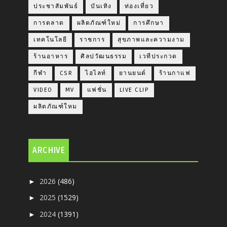
ประชาสัมพันธ์
บันเทิง
ท่องเที่ยว
การตลาด
ผลิตภัณฑ์ใหม่
การศึกษา
เทคโนโลยี
ราชการ
สุขภาพและความงาม
ร้านอาหาร
ศิลปวัฒนธรรม
เวทีประกวด
กีฬา
CSR
ไฮไลท์
ยานยนต์
ร้านกาแฟ
VIDEO
MV
แฟชั่น
LIVE CLIP
ผลิตภัณฑ์ใหม
ARCHIVE
2026
(486)
►
2025
(1529)
►
2024
(1391)
►