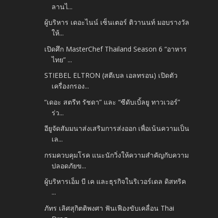
ลานไ...
ผู้บริหาร เดอะไนน์ เซ็นเตอร์ ติวานนท์ มอบรางวัล
ให้...
เปิดศึก MasterChef Thailand Season 6 “อาหาร
ไทย” ...
STIEBEL ELTRON (สตีเบล เอลทรอน) เปิดตัว
เครื่องกรอง...
“เดอะ สตรีท รัชดา” และ “ซีดับเบิ้ลยู ทาวเวอร์”
ร่ว...
อียูจัดสัมมนาส่งเสริมการส่งออก เพื่อเน้นความเป็น
เล...
กรมควบคุมโรค แนะนักวิ่งให้ความสำคัญกับความ
ปลอดภัยข...
ผู้บริหารเอ็ม บี เค และธุรกิจในริเวอร์เดล ดิสทริค
...
ภัทร เลิศสุกิตติพงศา ฟันเฟืองขับเคลื่อน Thai