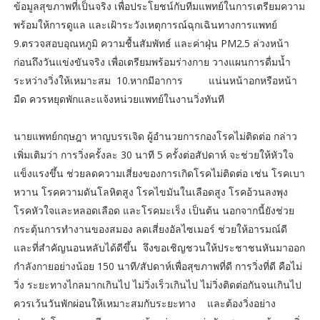
ข้อมูลสุขภาพที่เป็นจริง เพื่อประโยชน์กับทีมแพทย์ในการเตรียมความ
พร้อมให้การดูแล และเฝ้าระวังเหตุการณ์ฉุกเฉินทางการแพทย์
9.ตรวจสอบอุณหภูมิ ความชื้นสัมพัทธ์ และค่าฝุ่น PM2.5 ล่วงหน้า
ก่อนถึงวันแข่งขันจริง เพื่อเตรียมพร้อมร่างกาย วางแผนการดื่มน้ำ
ระหว่างวิ่งให้เหมาะสม 10.หากมีอาการ แน่นหน้าอกหรือหน้า
มืด ควรหยุดพักและแจ้งหน่วยแพทย์ในงานวิ่งทันที
นายแพทย์กฤษฎา หาญบรรเจิด ผู้อำนวยการกองโรคไม่ติดต่อ กล่าว
เพิ่มเติมว่า การวิ่งครั้งละ 30 นาที 5 ครั้งต่อสัปดาห์ จะช่วยให้หัวใจ
แข็งแรงขึ้น ช่วยลดความเสี่ยงของการเกิดโรคไม่ติดต่อ เช่น โรคเบา
หวาน โรคความดันโลหิตสูง โรคไขมันในเลือดสูง โรคอ้วนลงพุง
โรคหัวใจและหลอดเลือด และโรคมะเร็ง เป็นต้น นอกจากนี้ยังช่วย
กระตุ้นการทำงานของสมอง ลดเสี่ยงอัลไซเมอร์ ช่วยให้อารมณ์ดี
และที่สำคัญนอนหลับได้ดีขึ้น จึงขอเชิญชวนให้ประชาชนหันมาออก
กำลังกายอย่างน้อย 150 นาที/สัปดาห์เพื่อสุขภาพที่ดี การวิ่งที่ดี คือไม่
วิ่ง ระยะทางไกลมากเกินไป ไม่วิ่งเร็วเกินไป ไม่วิ่งติดต่อกันจนเกินไป
ควรเว้นวันพักผ่อนให้เหมาะสมกับระยะทาง และต้องวิ่งอย่าง