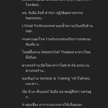
โทรทัศน์...
มข. จับมือ ลิลลี่ ฟาร์มา ปฏิวัติอุตสาหกรรม
Nanoemu...
L’Oréal Professionnel ตอกย้ำความเป็นหนึ่งด้าน
Hair...
กรมควบคุมโรค ร่วมกับกรมส่งเสริมการปกครอง
ท้องถิ่น ผ...
โจทย์ทิ้งทวน MasterChef Thailand อาหารไทย
ทั้งบีบค...
พาเหรดร้านเปิดใหม่ พาราไดซ์ พาร์ค ยกขบวน
พาเหรดร้าน...
ขอเชิญร่วม Seminar & Training "เข้าใจตัวตน
และควา...
เอ็ม บี เค เซ็นเตอร์ จับมือ สมาคมผู้สื่อข่าวเศรษฐ
ก...
4 กลุ่มเสี่ยง อาการรุนแรงจากไข้เลือดออก