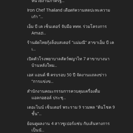
หน่วยงานภาครัฐ...
Iron Chef Thailand เดือด!!ความสดปะทะความ
เก๋า “...
เอ็ม บี เค เซ็นเตอร์ จับมือ ททท. ร่วมโครงการ
Amazi...
ร้านผัดไทยกุ้งล็อบสเตอร์ “แม่มณี” สาขาเอ็ม บี เค
เ...
เปิดตัวโรงพยาบาลสัตว์พญาไท 7 สาขาบางนา
บ้านหลังใหม...
เอส แอนด์ พี ครบรอบ 50 ปี จัดงานแถลงข่าว
“การแข่งข...
สำนักงานคณะกรรมการควบคุมเครื่องดื่ม
แอลกอฮอล์ ประชุ...
เดอะไนน์ เซ็นเตอร์ พระราม 9 รวมพล “ต้นโชค 9
ชั้น”...
ย้อนดูผลงาน 4 สาวซูเปอร์แซ่บ กับเส้นทางการ
เป็นนั...