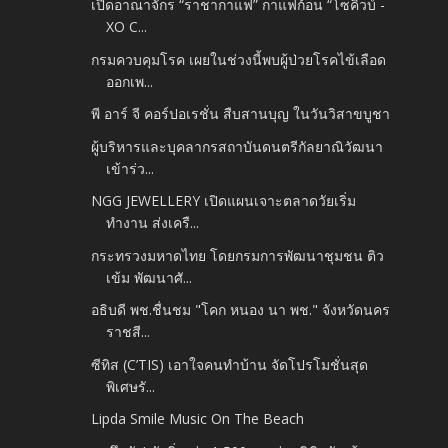
เปิดอาณาจักร “ราชากาแฟ” กาแฟก้อน “โซคิ้วบ์ -
XO C...
กรมควบคุมโรค เผยในช่วงนี้พบผู้ป่วยโรคไข้เลือด
ออกเพ...
พี อาร์ จี คอร์ปอเรชั่น สืบสานบุญ ในวันวิสาขบูชา
ผู้บริหารและบุคลากรสถาบันดนตรีกัลยาณิวัฒนา
เข้าร่ว...
NGG JEWELLERY เปิดแผนเจาะตลาดวัยเริ่ม
ทำงาน ส่งเครื...
กระทรวงมหาดไทย โดยกรมการพัฒนาชุมชน ติว
เข้ม พัฒนาศั...
อธิบดี พช.ชื่นชม "โคก หนอง นา พช." จังหวัดนคร
ราชสี...
ซีทิส (C’TIS) เอาใจคนทำบ้าน จัดโปรโมชั่นสุด
พิเศษรั...
Lipda Smile Music On The Beach