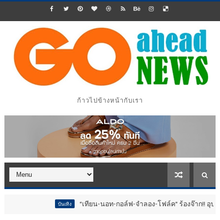
ก้าวไปข้างหน้ากับเรา
“เทียน-นอท-กอล์ฟ-จำลอง-โฟล์ค” ร้องจ๊าก!! อุปกรณ์ม่วนจอย
บันเทิง