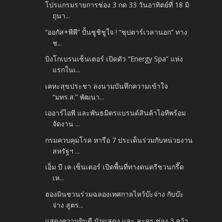
โปรแกรมรายการช่อง 3 กด 33 วันอาทิตย์ที่ 18 มิ
ถุนา...
“ออกัส+พีพี” ปั้นซูชิชูใจ ! “ซุปตาร์เวลานอก” ทาง
ช...
บิงโกเบรนเซ็นเตอร์ เปิดตัว “Energy Spa” แห่ง
แรกในเ...
เคหะสุขประชา ลงนามบันทึกความเข้าใจ
“มทร.ส.” พัฒนา...
เออาร์ไอพี และพันธมิตรแบรนด์สินค้าไอทีพร้อม
จัดงาน ...
กรมควบคุมโรค หารือ 7 ประเด็นร่วมกับหน่วยงาน
สหรัฐฯ ...
เอ็ม บี เค เซ็นเตอร์ เปิดพื้นที่ทางดนตรีชวนกรี๊ด
เห...
ฮองมินชวนร่วมฉลองเทศกาลไหว้บ๊ะจ่าง กับบ๊ะ
จ่าง สูตร...
แสดงความยินดี นักแสดง และ ละคร ช่อง 3 คว้า