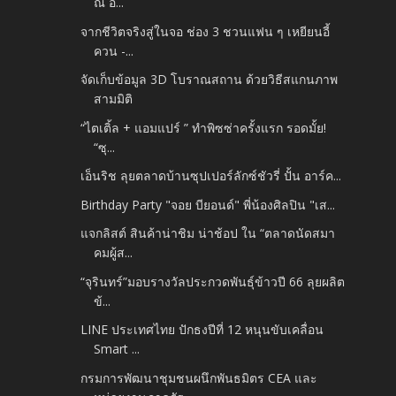
ณ อ...
จากชีวิตจริงสู่ในจอ ช่อง 3 ชวนแฟน ๆ เหยียนอี้
ควน -...
จัดเก็บข้อมูล 3D โบราณสถาน ด้วยวิธีสแกนภาพ
สามมิติ
“ไตเติ้ล + แอมแปร์ ” ทำพิซซ่าครั้งแรก รอดมั้ย!
“ซุ...
เอ็นริช ลุยตลาดบ้านซุปเปอร์ลักซ์ชัวรี่ ปั้น อาร์ค...
Birthday​ Party "จอย​ บียอนด์" พี่น้องศิลปิน​ "เส...
แจกลิสต์ สินค้าน่าชิม น่าช้อป ใน “ตลาดนัดสมา
คมผู้ส...
“จุรินทร์”มอบรางวัลประกวดพันธุ์ข้าวปี 66 ลุยผลิต
ข้...
LINE ประเทศไทย ปักธงปีที่ 12 หนุนขับเคลื่อน
Smart ...
กรมการพัฒนาชุมชนผนึกพันธมิตร CEA และ