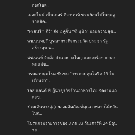
กอกโอล...
เดอะไนน์ เซ็นเตอร์ ติวานนท์ ชวนย้อนไปในยุคจู
ราสสิค...
“เซสปรี™ กีวี” ส่ง 2 คู่จิ้น “ซี-นุนิว” มอบความสุข...
พช.นนทบุรี บูรณาการกิจกรรมวัด ประชา รัฐ
สร้างสุข พ...
พช.นนท์ จับมือ อำเภอบางใหญ่ และเครือข่ายกอง
ทุนแม่ข...
กรมควบคุมโรค ชื่นชม “การควบคุมโควิด 19 ใน
เรือนจำ” ...
‘เอส แอนด์ พี’ ผู้นำธุรกิจร้านอาหารไทย จัดงานแถ
ลงข...
ร่วมเดินทางสู่สุดยอดผลิตภัณฑ์คุณภาพจากไต้หวัน
ไปกั...
โปรแกรมรายการช่อง 3 กด 33 วันเสาร์ที่ 24 มิถุน
าย...