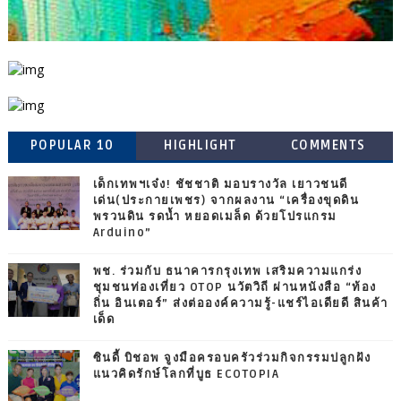
POPULAR 10
HIGHLIGHT
COMMENTS
เด็กเทพฯเจ๋ง! ชัชชาติ มอบรางวัล เยาวชนดี
เด่น(ประกายเพชร) จากผลงาน “เครื่องขุดดิน
พรวนดิน รดน้ำ หยอดเมล็ด ด้วยโปรแกรม
Arduino”
พช. ร่วมกับ ธนาคารกรุงเทพ เสริมความแกร่ง
ชุมชนท่องเที่ยว OTOP นวัตวิถี ผ่านหนังสือ “ท้อง
ถิ่น อินเตอร์” ส่งต่อองค์ความรู้-แชร์ไอเดียดี สินค้า
เด็ด
ซินดี้ บิชอพ จูงมือครอบครัวร่วมกิจกรรมปลูกฝัง
แนวคิดรักษ์โลกที่บูธ ECOTOPIA