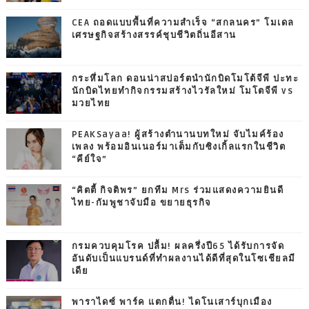
CEA ถอดแบบพื้นที่ความสำเร็จ “สกลนคร” โมเดล
เศรษฐกิจสร้างสรรค์ชุบชีวิตถิ่นอีสาน
กระหึ่มโลก ดอนน่าสปอร์ตนำนักบิดโมโต้จีพี ปะทะ
นักบิดไทยทำกิจกรรมสร้างไวรัลใหม่ โมโตจีพี vs
มวยไทย
PEAKSayaa! ผู้สร้างตำนานบทใหม่ จับไมค์ร้อง
เพลง พร้อมอินเนอร์มาเต็มกับซิงเกิ้ลแรกในชีวิต
“คีย์ใจ”
“คิตตี้ กิจติพร” ยกทีม Mrs ร่วมแสดงความยินดี
ไทย-กัมพูชาจับมือ ขยายธุรกิจ
กรมควบคุมโรค ปลื้ม! ผลครึ่งปี65 ได้รับการจัด
อันดับเป็นแบรนด์ที่ทำผลงานได้ดีที่สุดในโซเชียลมี
เดีย
พาราไดซ์ พาร์ค แตกตื่น! ไดโนเสาร์บุกเมือง