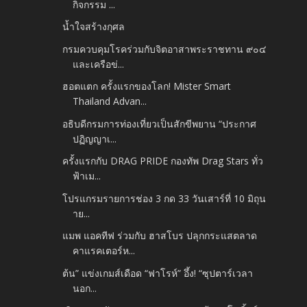
กิจกรรม​ ...
น้ำใจสร้างกุศล
กรมควบคุมโรคร่วมกับจิตอาสาพระราชทาน ๙๐๔
และเครือข่...
ฮอตแตก ครั้งแรกของโลก! Mister Smart
Thailand Advan...
อธิบดีกรมการท่องเที่ยวเป็นสักขีพยาน “ประกาศ
ปฏิญญาเ...
ครั้งแรกกับ DRAG PRIDE กองทัพ Drag Stars ทั่ว
ฟ้าเม...
โปรแกรมรายการช่อง 3 กด 33 วันเสาร์ที่ 10 มิถุน
าย...
แมพ แอคทีฟ ร่วมกับ ฮาสโบร ปลุกกระแสตลาด
คาแรคเตอร์ห...
ต้น” แข่งเกมส์เดือด “ฟาโรห์” อึ้ง! “ซุปตาร์เวลา
นอก...