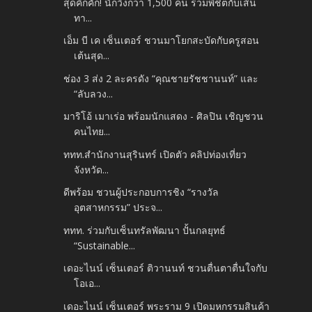
สุดคึกคัก! นักวิ่งกว่า 1,500 คน ร่วมพิชิตกับเส้น
ทา...
เอ็ม บี เค เซ็นเตอร์ ชวนมาโยกสะบัดกับครูสอน
เต้นสุด...
ช่อง 3 ส่ง 2 ละครดัง “คุณชายรัชชานนท์” และ
“ลับลวง...
มาริโอ้ เมาเร่อ พร้อมนักแสดง - ศิลปิน เชิญชวน
คนไทย...
ททท.สำนักงานสุรินทร์ เปิดตัว คลิปท่องเที่ยว
จังหวัด...
ดีพร้อม ชวนผู้ประกอบการชิง “รางวัล
อุตสาหกรรม” ประจ...
ททท. ร่วมกับเซ็นทรัลพัฒนา ปั้นกลยุทธ์
“Sustainable...
เดอะไนน์ เซ็นเตอร์ ติวานนท์ ชวนตื่นตาตื่นใจกับ
โอเอ...
เดอะไนน์ เซ็นเตอร์ พระราม 9 เปิดมหกรรมสินค้า