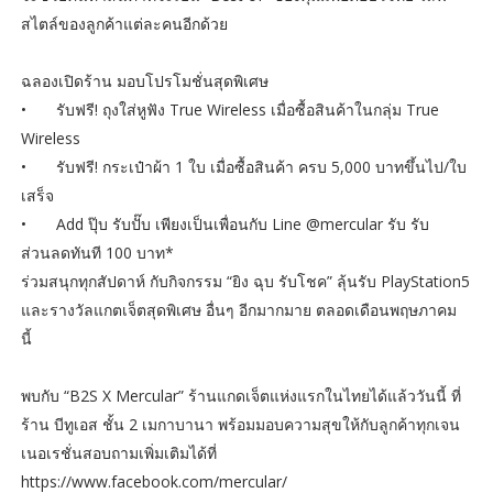
สไตล์ของลูกค้าแต่ละคนอีกด้วย
ฉลองเปิดร้าน มอบโปรโมชั่นสุดพิเศษ
•
รับฟรี! ถุงใส่หูฟัง True Wireless เมื่อซื้อสินค้าในกลุ่ม True
Wireless
•
รับฟรี! กระเป๋าผ้า 1 ใบ เมื่อซื้อสินค้า ครบ 5,000 บาทขึ้นไป/ใบ
เสร็จ
•
Add ปุ๊บ รับปั๊บ เพียงเป็นเพื่อนกับ Line @mercular รับ รับ
ส่วนลดทันที 100 บาท*
ร่วมสนุกทุกสัปดาห์ กับกิจกรรม “ยิง ฉุบ รับโชค” ลุ้นรับ PlayStation5
และรางวัลแกตเจ็ตสุดพิเศษ อื่นๆ อีกมากมาย ตลอดเดือนพฤษภาคม
นี้
พบกับ “B2S X Mercular” ร้านแกดเจ็ตแห่งแรกในไทยได้แล้ววันนี้ ที่
ร้าน บีทูเอส ชั้น 2 เมกาบานา พร้อมมอบความสุขให้กับลูกค้าทุกเจน
เนอเรชั่นสอบถามเพิ่มเติมได้ที่
https://www.facebook.com/mercular/