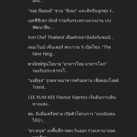
เดิน...
"จอย​ บียอนด์" ชวน​ ​"ยิ่งยง" และศิลปินลูกทุ่ง​ ร่...
เอสซีจีเซรามิกส์ ร่วมกับกระทรวงแรงงาน เร่ง
พัฒนาฝีม...
Iron Chef Thailand เดือด!!เขย่าบัลลังก์แชมป์ ...
เดอะไนน์ เซ็นเตอร์ พระราม 9 เปิดโซน "The
Nine Neig...
พาณิชย์ชูนโยบาย “อาหารไทย อาหารโลก”
รองรับประชากรโ...
“นอติลุส” รุกตลาดอาหารพร้อมทาน เพื่อตอบโจทย์
Trend...
LEE KUM KEE Flavour Express เริ่มต้นการเดิน
ทางแห่ง...
พม. จับมือเครือข่าย เปิดตัวโครงการ “แจงนับคน
ไร้บ้า...
“ดร.ดนุช” ลงพื้นที่ภาคตะวันออก ร่วมเสวนาถอด