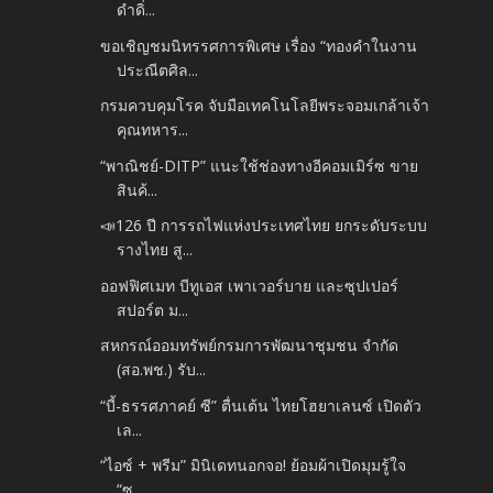
ดำดิ่...
ขอเชิญชมนิทรรศการพิเศษ เรื่อง “ทองคำในงาน
ประณีตศิล...
กรมควบคุมโรค จับมือเทคโนโลยีพระจอมเกล้าเจ้า
คุณทหาร...
“พาณิชย์-DITP” แนะใช้ช่องทางอีคอมเมิร์ซ ขาย
สินค้...
📣126 ปี การรถไฟแห่งประเทศไทย ยกระดับระบบ
รางไทย สู...
ออฟฟิศเมท บีทูเอส เพาเวอร์บาย และซุปเปอร์
สปอร์ต ม...
สหกรณ์ออมทรัพย์กรมการพัฒนาชุมชน จำกัด
(สอ.พช.) รับ...
“บี้-ธรรศภาคย์ ซี” ตื่นเต้น ไทยโฮยาเลนซ์ เปิดตัว
เล...
“ไอซ์ + พรีม” มินิเดทนอกจอ! ย้อมผ้าเปิดมุมรู้ใจ
“ซ...