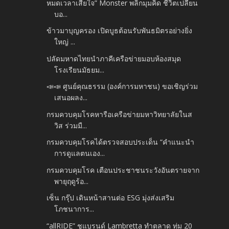
หมดเวลาเสียใจ” Monster พลิกมุมคิด ชีวิตเปลี่ยน
บอ...
ข้าวมาบุญครอง เปิดบูธต้อนรับพันธมิตรอย่างยิ่ง
ใหญ่ ...
ปลัดมหาดไทยนำภาคีเครือข่ายมอบห้องสมุด
โรงเรียนมัธยม...
📣📣 ศูนย์คุณธรรม (องค์การมหาชน) ขอเชิญร่วม
เสนอผลง...
กรมควบคุมโรคหารือเครือข่ายมหาวิทยาลัยในส
วิส ร่วมมื...
กรมควบคุมโรคได้ตรวจสอบประเด็น “คำแนะนำ
การดูแลตนเอง...
กรมควบคุมโรค เตือนประชาชนระวังอันตรายจาก
พายุฤดูร้อ...
เซ็น กรุ๊ป เดินหน้าสานต่อ ESG มุ่งส่งเสริม
โภชนาการ...
“allRIDE” ชูแบรนด์ Lambretta ทำตลาด ทุ่ม 20