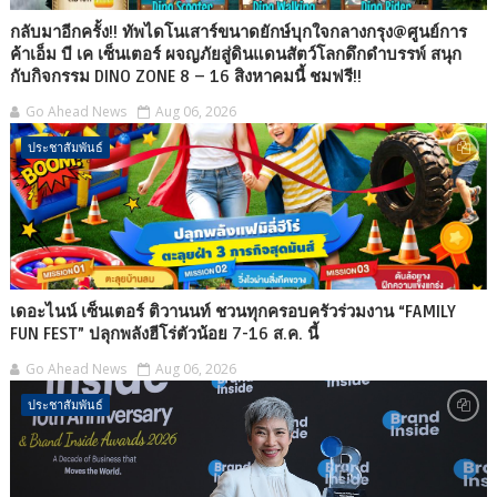
กลับมาอีกครั้ง!! ทัพไดโนเสาร์ขนาดยักษ์บุกใจกลางกรุง@ศูนย์การ
ค้าเอ็ม บี เค เซ็นเตอร์ ผจญภัยสู่ดินแดนสัตว์โลกดึกดำบรรพ์ สนุก
กับกิจกรรม DINO ZONE 8 – 16 สิงหาคมนี้ ชมฟรี!!
Go Ahead News
Aug 06, 2026
ประชาสัมพันธ์
เดอะไนน์ เซ็นเตอร์ ติวานนท์ ชวนทุกครอบครัวร่วมงาน “FAMILY
FUN FEST” ปลุกพลังฮีโร่ตัวน้อย 7-16 ส.ค. นี้
Go Ahead News
Aug 06, 2026
ประชาสัมพันธ์