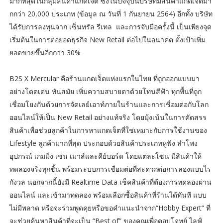
มากที่สุดในกลุ่มสินค้าแกดเจ็ต ซี่งในปัจจุบันบริษัทมีสินค้าแกดเจ็ตมา
กกว่า 20,000 ประเภท (ข้อมูล ณ วันที่ 1 กันยายน 2564) อีกทั้ง บริษัท
ได้รับการลงทุนจาก เซ็นทรัล รีเทล และการจับมือครั้งนี้ เป็นเพียงจุด
เริ่มต้นในการต่อยอดธุรกิจ New Retail ต่อไปในอนาคต ตั้งเป้าเพิ่ม
ยอดขายขึ้นอีกกว่า 30%
B2S X Mercular คือร้านแกดเจ็ตแห่งแรกในไทย ที่ถูกออกแบบมา
อย่างโดดเด่น ทันสมัย เพิ่มความสบายตาด้วยโทนสีฟ้า ทุกพื้นที่ถูก
เชื่อมโยงกันด้วยการจัดเลย์เอาท์ภายในร้านและการเชื่อมต่อกับโลก
ออนไลน์ให้เป็น New Retail อย่างแท้จริง โดยมุ้งเน้นในการคัดสรร
สินค้าเพื่อช่วยลูกค้าในการหาแกดเจ็ตที่ใช่เหมาะกับการใช้งานของ
Lifestyle ลูกค้ามากที่สุด ประกอบด้วยสินค้าประเภทหูฟัง ลำโพง
อุปกรณ์ เกมมิ่ง เช่น เมาส์และคีย์บอร์ด โดยแต่ละโซน มีสินค้าให้
ทดลองจริงทุกชิ้น พร้อมระบบการเชื่อมต่อที่สะดวกต่อการลองแบบไร
กังวล นอกจากนี้ยังมี Realtime Data เช็คสินค้าที่ต้องการทดลองผ่าน
ออนไลน์ และเข้ามาทดลอง พร้อมเลือกซื้อสินค้าที่ร้านได้ทันที แบบ
ไม่มีพลาด หรือจะร่วมพูดคุยหรือขอคำแนะนำจาก“Hobby Expert” ที่
จะช่วยค้นหาสินค้าที่จะเป็น “Best of” ของคุณเพื่อตอบโจทย์ ไลฟ์