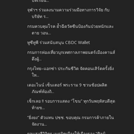
บทเรียน...
จุฬาฯ ร่วมลงนามความร่วมมือทางการวิจัย กับ
บริษัท ร...
กรมควบคุมโรค ย้ำฉีดวัคซีนป้องกันป่วยหนักและ
ตาย วอน...
ทูซีทูพี ร่วมสนับสนุน CBDC Wallet
กรมการท่องเที่ยวบุกเทศกาลภาพยนตร์เมืองคานส์
ดึงผู้...
กรุงไทย–แอกซ่า ประกันชีวิต จัดคอนเสิร์ตครั้งยิ่ง
ให...
เดอะไนน์ เซ็นเตอร์ พระราม 9 ชวนช้อปผลิต
ภัณฑ์ท้องถิ...
เช็กเลย !! รอบการแสดง “โขน” ทุกวันพฤหัสบดีสุด
ท้ายข...
“ยิ่งยง” ตัวแทน ปชช. ขอบคุณ กรมการค้าภายใน
จัดงาน...
ยลแสงสีวิจิตร เนรมิตเมืองให้เรืองรอง “ศิลป์