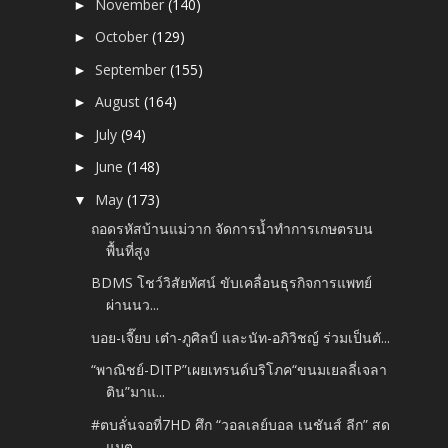
November
(140)
►
October
(129)
►
September
(155)
►
August
(164)
►
July
(94)
►
June
(148)
►
May
(173)
▼
ถอดรหัสบ้านแม่วาก จัดการน้ำทำการเกษตรบน
พื้นที่สูง
BDMS โชว์วิสัยทัศน์ ขับเคลื่อนธุรกิจการแพทย์
ผ่านนว...
บอย-เจี๊ยบ เต๋า-ภูศิลป์ และนัท-อภิวิชญ์ ร่วมเป็นตั...
“พาณิชย์-DITP”เผยเทรนด์บริโภค“ขนมเยลลี่เจลา
ติน”มาแ...
#ตบลั่นจอที่7HD ศึก “วอลเลย์บอล เนชันส์ ลีก” สด
แมต...