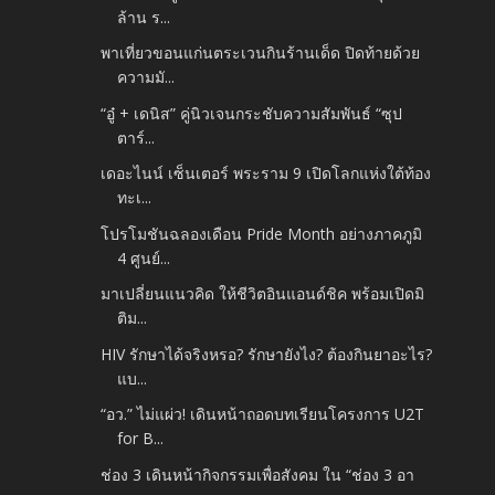
ล้าน ร...
พาเที่ยวขอนแก่นตระเวนกินร้านเด็ด ปิดท้ายด้วย
ความมั...
“อู๋ + เดนิส” คู่นิวเจนกระชับความสัมพันธ์ “ซุป
ตาร์...
เดอะไนน์ เซ็นเตอร์ พระราม 9 เปิดโลกแห่งใต้ท้อง
ทะเ...
โปรโมชันฉลองเดือน Pride Month อย่างภาคภูมิ
4 ศูนย์...
มาเปลี่ยนแนวคิด ให้ชีวิตอินแอนด์ชิค พร้อมเปิดมิ
ติม...
HIV รักษาได้จริงหรอ? รักษายังไง? ต้องกินยาอะไร?
แบ...
“อว.” ไม่แผ่ว! เดินหน้าถอดบทเรียนโครงการ U2T
for B...
ช่อง 3 เดินหน้ากิจกรรมเพื่อสังคม ใน “ช่อง 3 อา