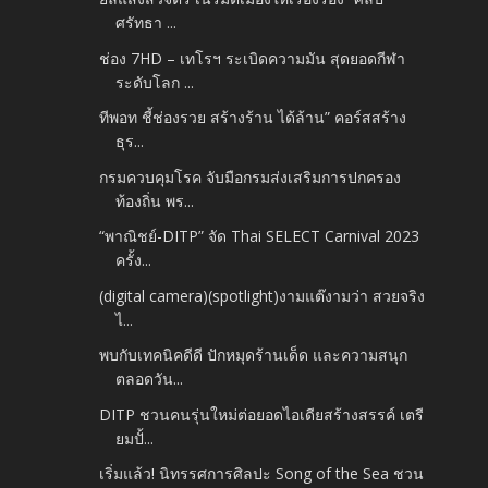
ศรัทธา ...
ช่อง 7HD – เทโรฯ ระเบิดความมัน สุดยอดกีฬา
ระดับโลก ...
ทีพอท ชี้ช่องรวย สร้างร้าน ได้ล้าน” คอร์สสร้าง
ธุร...
กรมควบคุมโรค จับมือกรมส่งเสริมการปกครอง
ท้องถิ่น พร...
“พาณิชย์-DITP” จัด Thai SELECT Carnival 2023
ครั้ง...
(digital camera)(spotlight)งามแต๊งามว่า สวยจริง
ไ...
พบกับเทคนิคดีดี ปักหมุดร้านเด็ด และความสนุก
ตลอดวัน...
DITP ชวนคนรุ่นใหม่ต่อยอดไอเดียสร้างสรรค์ เตรี
ยมปั้...
เริ่มแล้ว! นิทรรศการศิลปะ Song of the Sea ชวน