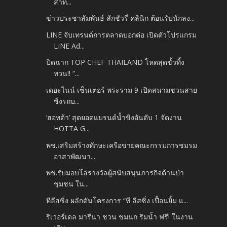
สาท...
ข่าวประชาสัมพันธ์ ลักชัวรี่ คลินิก ต้อนรับนักลง...
LINE จับเทรนด์การตลาดบอกต่อ เปิดตัวโปรแกรม
LINE Ad...
ปิดฉาก TOP CHEF THAILAND โหดสุดขั้วทิ้ง
ทวน!! “...
เดอะไนน์ เซ็นเตอร์ พระราม 9 เปิดสนามชวนสาย
ซิ่งรถบ...
‘ฮอทต้า’ สุดยอดแบรนด์น้ำขิงอันดับ 1 จัดงาน
HOTTA G...
พช.เสริมสร้างทักษะเครือข่ายคณะกรรมการชมรม
อาสาพัฒนา...
พช.รับมอบโล่รางวัลผู้สนับสนุนภารกิจด้านป่า
ชุมชน ใน...
ทีลีสซิ่ง ผลักดันโครงการ “ที ลีสซิ่ง เปื้อนยิ้ม แ...
ริเวอร์เดล มารีน่า ชวน ชมนก ริมน้ำ ฟรี! ในงาน