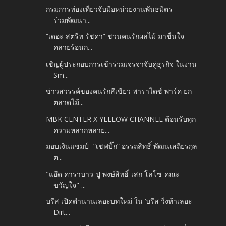
กรมการท่องเที่ยวจับมือหน่วยงานพันธมิตร
ร่วมพัฒนา...
“เดอะ สตรีท รัชดา” ชวนคนรักผลไม้ มาชื่นใจ
คลายร้อนก...
เชิญผู้ประกอบการเข้าร่วมเจรจาจับคู่ธุรกิจ ในงาน
Sm...
ข่าวสวรรค์ของคนรักสีเขียว พาราไดซ์ พาร์ค ยก
ตลาดไม้...
MBK CENTER X YELLOW CHANNEL ต้อนรับทุก
ความหลากหลาย...
มอบเงินแชมป์- “เชฟบิ๊ก” อรรถสิทธิ์ พัฒนเสถียรกุล
ต...
"แอ๊ด​ คาราบาว-ปู พงษ์สิทธิ์-เสก​ โลโซ-คณะ
ขวัญใจ" ...
บรีส เปิดตำนานเลอะบทใหม่ ใน ‘บรีส วิ่งท้าเลอะ
Dirt...