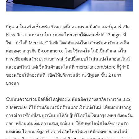
บีทูเอส ในเครือเซ็นทรัล รีเทล ผนึกความร่วมมือกับ เมอร์คูลาร์ เปิด
New Retail แห่งแรกในประเทศไทย ภายใต้คอนเซ็ปต์ “Gadget ที่
ใช่… ยังไงก็ Mercular” ไลฟ์สไตล์ฮับแห่งใหม่ สำหรับคนรักแกดเจ็ต
ต่อยอดจากธุรกิจ E-commerce โดยใช้เทคโนโลยีเป็นตัวกลางใน
การเชื่อมต่อสร้างประสบการณ์ ช้อปปิ้งแบบไร้เส้นแบ่งโลกออนไลน์
และออฟไลน์ แค่เช็คสินค้าออนไลน์ที่ mercular.com/store ก็รู้ว่ามี
ของพร้อมให้ลองทันที เปิดให้บริการแล้ว ณ บีทูเอส ชั้น 2 เมกา
บางนา
นับเป็นความร่วมมือที่ยิ่งใหญ่ของ 2 พันธมิตรทางธุรกิจระหว่าง B2S
X Mercular ที่ได้ร่วมกันเนรมิตร้านแกดเจ็ตแห่งใหม่ เพื่อมอบปรากฏ
การณ์การช้อปที่สมบูรณ์แบบให้กับผู้บริโภคในโซนกรุงเทพฯ ฝั่งตะวัน
ออก พร้อมเติมเต็มความสมบูรณ์แบบ ให้กับทุกไลฟ์สไตล์ของคนรัก
แกดเจ็ต โดยเมอร์คูลาร์ สตาร์ทอัพไทยไฟแรงที่มียอดขายออนไลน์