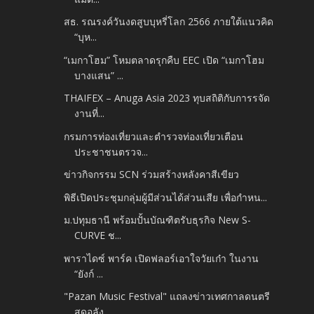
สธ. รณรงค์วันงดสูบบุหรี่โลก 2566 ภายใต้แนวคิด
“บุห...
“เมกาโฮม” โหมตลาดรุกคืบ EEC เปิด “เมกาโฮม
บางแสน” ...
THAIFEX – Anuga Asia 2023 ทุบสถิติกับการรจัด
งานที่...
กรมการท่องเที่ยวและตำรวจท่องเที่ยวเตือน
ประชาชนตรวจ...
ข่าวกิจกรรม SCN ร่วมสร้างหลังคาสีเขียว
พิธีเปิดประชุมกลุ่มผู้มีส่วนได้ส่วนเสีย เพื่อกําหน...
ม.ปทุมธานี พร้อมปั้นบัณฑิตรับธุรกิจ New S-
CURVE ช...
พาราไดซ์ พาร์ค เปิดฟลอร์เอาใจวัยเก๋า ในงาน
“ยังก์ ...
"Pazan​ Music Festival" แถลงข่าวเทศกาลดนตรี
สุดอลัง...