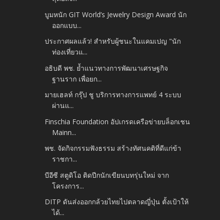
บูมหนัก GIT World’s Jewelry Design Award นัก
ออกแบบ...
ประกาศผลแล้ว! สำหรับผู้ชนะในแคมเปญ "นัก
ท่องเที่ยวแ...
อธิบดี พช. ย้ำแนวทางการพัฒนาเศรษฐกิจ
ฐานราก เพื่อยก...
มายเฮลท์ กรุ๊ป ชู บริการทางการแพทย์ 4 ระบบ
ผ่านแ...
Finschia Foundation อัปเกรดเครือข่ายบล็อกเชน
Mainn...
พช. จัดกิจกรรมฟังธรรม สร้างทัศนคติที่ดีแก่ข้า
ราชกา...
บีอีซี สตูดิโอ ติดปีกนักเขียนบทรุ่นใหม่ จาก
โครงการ...
DITP ดันส่งออกกล้วยไทยไปตลาดญี่ปุ่น ตั้งเป้าให้
ได้...