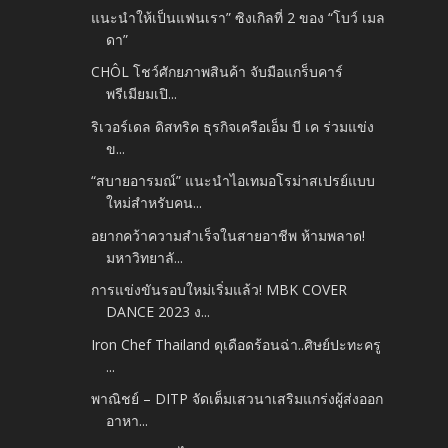
แนะนำให้เป็นแฟนเรา” ซิงเกิลที่ 2 ของ “โบว์ เมล
ดา”
CHÔL โชว์ศักยภาพสินค้า จับมือแกร็บคาร์
พรีเมียมเปิ...
ริเวอร์เดล ดิสทริค ธุรกิจเครือเอ็ม บี เค ร่วมแข่ง
ข...
“สบายอารมณ์” แนะนำไอเทมอโรม่าสเปรย์แบบ
ใหม่สำหรับคน...
อยากคว้าความสำเร็จในสายอาชีพ ห้ามพลาด!
มหาวิทยาลั...
การแข่งขันรอบใหม่เริ่มแล้ว! MBK COVER
DANCE 2023 ง...
Iron Chef Thailand ดุเดือดร้อนฉ่า..ศิษย์ปะทะครู
...
พาณิชย์ – DITP จัดเต็มเสวนาเสริมแกร่งผู้ส่งออก
อาหา...