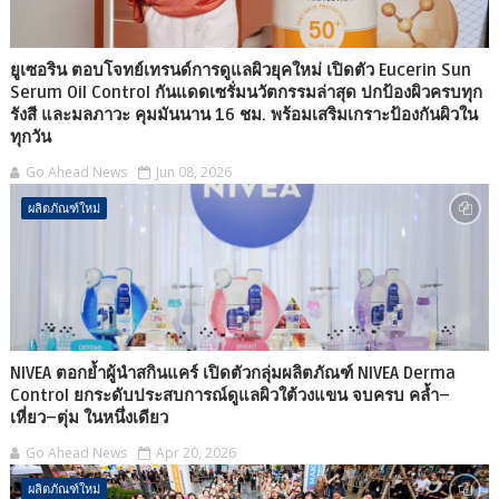
ยูเซอริน ตอบโจทย์เทรนด์การดูแลผิวยุคใหม่ เปิดตัว Eucerin Sun
Serum Oil Control กันแดดเซรั่มนวัตกรรมล่าสุด ปกป้องผิวครบทุก
รังสี และมลภาวะ คุมมันนาน 16 ชม. พร้อมเสริมเกราะป้องกันผิวใน
ทุกวัน
Go Ahead News
Jun 08, 2026
ผลิตภัณฑ์ใหม่
NIVEA ตอกย้ำผู้นำสกินแคร์ เปิดตัวกลุ่มผลิตภัณฑ์ NIVEA Derma
Control ยกระดับประสบการณ์ดูแลผิวใต้วงแขน จบครบ คล้ำ–
เหี่ยว–ตุ่ม ในหนึ่งเดียว
Go Ahead News
Apr 20, 2026
ผลิตภัณฑ์ใหม่