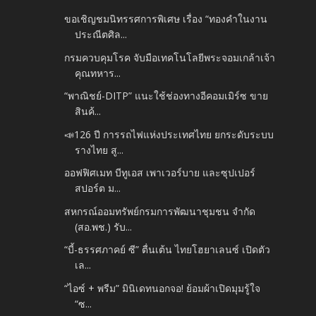
ขอเชิญชมนิทรรศการพิเศษ เรื่อง “ทองคำในงาน
ประณีตศิล...
กรมควบคุมโรค จับมือเทคโนโลยีพระจอมเกล้าเจ้า
คุณทหาร...
“พาณิชย์-DITP” แนะใช้ช่องทางอีคอมเมิร์ซ ขาย
สินค้...
📣126 ปี การรถไฟแห่งประเทศไทย ยกระดับระบบ
รางไทย สู...
ออฟฟิศเมท บีทูเอส เพาเวอร์บาย และซุปเปอร์
สปอร์ต ม...
สหกรณ์ออมทรัพย์กรมการพัฒนาชุมชน จำกัด
(สอ.พช.) รับ...
“บี้-ธรรศภาคย์ ซี” ตื่นเต้น ไทยโฮยาเลนซ์ เปิดตัว
เล...
“ไอซ์ + พรีม” มินิเดทนอกจอ! ย้อมผ้าเปิดมุมรู้ใจ
“ซ...