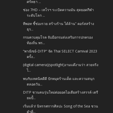
ศรัทธา ...
ช่อง 7HD – เทโรฯ ระเบิดความมัน สุดยอดกีฬา
ระดับโลก ...
ทีพอท ชี้ช่องรวย สร้างร้าน ได้ล้าน” คอร์สสร้าง
ธุร...
กรมควบคุมโรค จับมือกรมส่งเสริมการปกครอง
ท้องถิ่น พร...
“พาณิชย์-DITP” จัด Thai SELECT Carnival 2023
ครั้ง...
(digital camera)(spotlight)งามแต๊งามว่า สวยจริง
ไ...
พบกับเทคนิคดีดี ปักหมุดร้านเด็ด และความสนุก
ตลอดวัน...
DITP ชวนคนรุ่นใหม่ต่อยอดไอเดียสร้างสรรค์ เตรี
ยมปั้...
เริ่มแล้ว! นิทรรศการศิลปะ Song of the Sea ชวน
ดำดิ่...