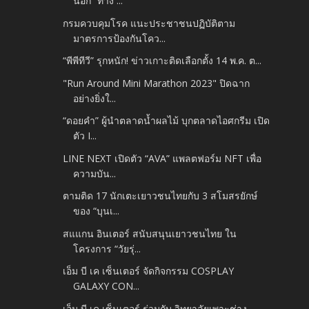
นอก” ทาง ...
กรมควบคุมโรค แนะประชาชนปฏิบัติตาม
มาตรการป้องกันโคว...
“พีพีทีวี” รุกหนัก! ข่าวเกาะติดเลือกตั้ง 14 พ.ค. ต...
"Run Around Mini Marathon 2023" ปิดฉาก
อย่างยิ่งใ...
“ดอยคำ” ผู้นำตลาดน้ำผลไม้ บุกตลาดไอศกรีม เปิด
ตัว I...
LINE NEXT เปิดตัว “AVA” แพลตฟอร์ม NFT เพื่อ
ความบัน...
ตามติด 17 นักเตะเยาวชนไทยกับ 3 สโมสรยักษ์
ของ “บุนเ...
สแแกน อินเตอร์ สนับสนุนเยาวชนไทย ใน
โครงการ “วัยรุ่...
เอ็ม บี เค เซ็นเตอร์ จัดกิจกรรม COSPLAY
GALAXY CON...
เอ็ม บี เค เซ็นเตอร์ ร่วมกับ วิทยาลัยเพาะช่าง