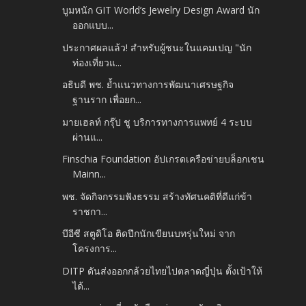
บูมหนัก GIT World’s Jewelry Design Award นัก
ออกแบบ...
ประกาศผลแล้ว! สำหรับผู้ชนะในแคมเปญ "นัก
ท่องเที่ยวแ...
อธิบดี พช. ย้ำแนวทางการพัฒนาเศรษฐกิจ
ฐานราก เพื่อยก...
มายเฮลท์ กรุ๊ป ชู บริการทางการแพทย์ 4 ระบบ
ผ่านแ...
Finschia Foundation อัปเกรดเครือข่ายบล็อกเชน
Mainn...
พช. จัดกิจกรรมฟังธรรม สร้างทัศนคติที่ดีแก่ข้า
ราชกา...
บีอีซี สตูดิโอ ติดปีกนักเขียนบทรุ่นใหม่ จาก
โครงการ...
DITP ดันส่งออกกล้วยไทยไปตลาดญี่ปุ่น ตั้งเป้าให้
ได้...