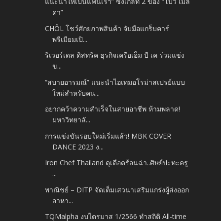
แนะนำให้เป็นแฟนเรา” ซิงเกิลที่ 2 ของ “โบว์ เมล
ดา”
CHÔL โชว์ศักยภาพสินค้า จับมือแกร็บคาร์
พรีเมียมเปิ...
ริเวอร์เดล ดิสทริค ธุรกิจเครือเอ็ม บี เค ร่วมแข่ง
ข...
“สบายอารมณ์” แนะนำไอเทมอโรม่าสเปรย์แบบ
ใหม่สำหรับคน...
อยากคว้าความสำเร็จในสายอาชีพ ห้ามพลาด!
มหาวิทยาลั...
การแข่งขันรอบใหม่เริ่มแล้ว! MBK COVER
DANCE 2023 ง...
Iron Chef Thailand ดุเดือดร้อนฉ่า..ศิษย์ปะทะครู
...
พาณิชย์ – DITP จัดเต็มเสวนาเสริมแกร่งผู้ส่งออก
อาหา...
TQMalpha งบไตรมาส 1/2566 ทำสถิติ All-time