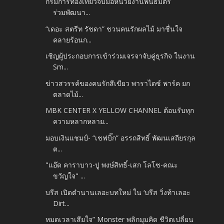
กรมการท่องเที่ยวจับมือหน่วยงานพันธมิตร
ร่วมพัฒนา...
“เดอะ สตรีท รัชดา” ชวนคนรักผลไม้ มาชื่นใจ
คลายร้อนก...
เชิญผู้ประกอบการเข้าร่วมเจรจาจับคู่ธุรกิจ ในงาน
Sm...
ข่าวสวรรค์ของคนรักสีเขียว พาราไดซ์ พาร์ค ยก
ตลาดไม้...
MBK CENTER X YELLOW CHANNEL ต้อนรับทุก
ความหลากหลาย...
มอบเงินแชมป์- “เชฟบิ๊ก” อรรถสิทธิ์ พัฒนเสถียรกุล
ต...
"แอ๊ด​ คาราบาว-ปู พงษ์สิทธิ์-เสก​ โลโซ-คณะ
ขวัญใจ" ...
บรีส เปิดตำนานเลอะบทใหม่ ใน ‘บรีส วิ่งท้าเลอะ
Dirt...
หมดเวลาเสียใจ” Monster พลิกมุมคิด ชีวิตเปลี่ยน