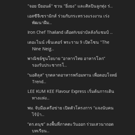
"จอย​ บียอนด์" ชวน​ ​"ยิ่งยง" และศิลปินลูกทุ่ง​ ร่...
เอสซีจีเซรามิกส์ ร่วมกับกระทรวงแรงงาน เร่ง
พัฒนาฝีม...
Iron Chef Thailand เดือด!!เขย่าบัลลังก์แชมป์ ...
เดอะไนน์ เซ็นเตอร์ พระราม 9 เปิดโซน "The
Nine Neig...
พาณิชย์ชูนโยบาย “อาหารไทย อาหารโลก”
รองรับประชากรโ...
“นอติลุส” รุกตลาดอาหารพร้อมทาน เพื่อตอบโจทย์
Trend...
LEE KUM KEE Flavour Express เริ่มต้นการเดิน
ทางแห่ง...
พม. จับมือเครือข่าย เปิดตัวโครงการ “แจงนับคน
ไร้บ้า...
“ดร.ดนุช” ลงพื้นที่ภาคตะวันออก ร่วมเสวนาถอด
บทเรียน...