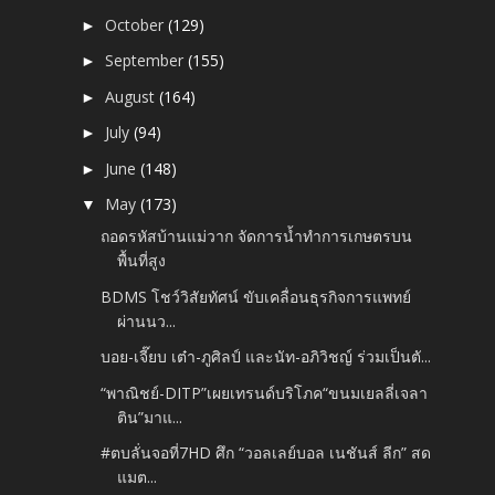
October
(129)
►
September
(155)
►
August
(164)
►
July
(94)
►
June
(148)
►
May
(173)
▼
ถอดรหัสบ้านแม่วาก จัดการน้ำทำการเกษตรบน
พื้นที่สูง
BDMS โชว์วิสัยทัศน์ ขับเคลื่อนธุรกิจการแพทย์
ผ่านนว...
บอย-เจี๊ยบ เต๋า-ภูศิลป์ และนัท-อภิวิชญ์ ร่วมเป็นตั...
“พาณิชย์-DITP”เผยเทรนด์บริโภค“ขนมเยลลี่เจลา
ติน”มาแ...
#ตบลั่นจอที่7HD ศึก “วอลเลย์บอล เนชันส์ ลีก” สด
แมต...