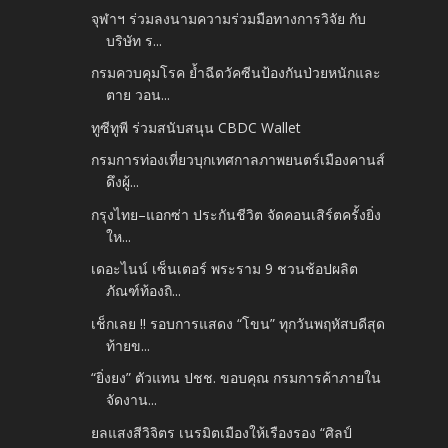
จุฬาฯ ร่วมลงนามความร่วมมือทางการวิจัย กับ
บริษัท ร...
กรมควบคุมโรค ย้ำฉีดวัคซีนป้องกันป่วยหนักและ
ตาย วอน...
ทูซีทูพี ร่วมสนับสนุน CBDC Wallet
กรมการท่องเที่ยวบุกเทศกาลภาพยนตร์เมืองคานส์
ดึงผู้...
กรุงไทย–แอกซ่า ประกันชีวิต จัดคอนเสิร์ตครั้งยิ่ง
ให...
เดอะไนน์ เซ็นเตอร์ พระราม 9 ชวนช้อปผลิต
ภัณฑ์ท้องถิ...
เช็กเลย !! รอบการแสดง “โขน” ทุกวันพฤหัสบดีสุด
ท้ายข...
“ยิ่งยง” ตัวแทน ปชช. ขอบคุณ กรมการค้าภายใน
จัดงาน...
ยลแสงสีวิจิตร เนรมิตเมืองให้เรืองรอง “ศิลป์