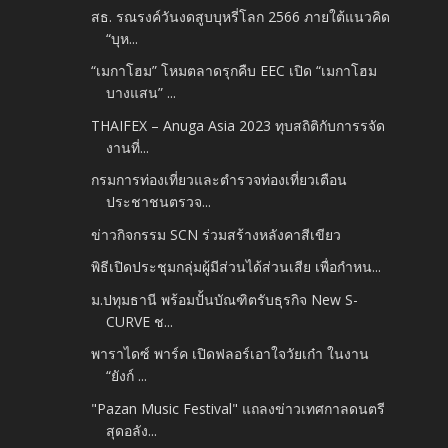
สธ. รณรงค์วันงดสูบบุหรี่โลก 2566 ภายใต้แนวคิด
“บุห...
“เมกาโฮม” โหมตลาดรุกคืบ EEC เปิด “เมกาโฮม
บางแสน” ...
THAIFEX – Anuga Asia 2023 ทุบสถิติกับการรจัด
งานที่...
กรมการท่องเที่ยวและตำรวจท่องเที่ยวเตือน
ประชาชนตรวจ...
ข่าวกิจกรรม SCN ร่วมสร้างหลังคาสีเขียว
พิธีเปิดประชุมกลุ่มผู้มีส่วนได้ส่วนเสีย เพื่อกําหน...
ม.ปทุมธานี พร้อมปั้นบัณฑิตรับธุรกิจ New S-
CURVE ช...
พาราไดซ์ พาร์ค เปิดฟลอร์เอาใจวัยเก๋า ในงาน
“ยังก์ ...
"Pazan​ Music Festival" แถลงข่าวเทศกาลดนตรี
สุดอลัง...