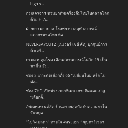
high ร...
กรมเจรจาฯ ชวนยกทัพเครื่องดื่มไทยไปตลาดโลก
ด้วย FTA...
ฝ่ายการพยาบาล โรงพยาบาลจุฬาลงกรณ์
สภากาชาดไทย จัด...
NEVERSAYCUTZ (เนเวอร์ เซย์ คัท) บุกศูนย์การ
ค้าเครื...
กรมควบคุมโรค เตือนสถานการณ์โควิด 19 เป็น
ขาขี้น ยัง...
ช่อง 3 เกาะติดเลือกตั้ง 66 “เปลี่ยนใหม่ หรือ ไป
ต่อ...
ช่อง 7HD เปิดช่วงเวลาพิเศษ เกาะติดแคมเปญ
“เลือกตั้...
อัพเดทเทรนด์ฮิต ร้านอร่อยสุดปัง กับความฮาใน
วันหยุด...
"โบว์-เมลดา" ทายใจ 4พระเอก! “ ซุปตาร์เวลา