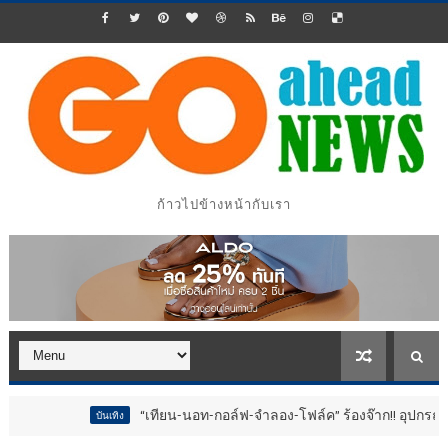
ก้าวไปข้างหน้ากับเรา
“เทียน-นอท-กอล์ฟ-จำลอง-โฟล์ค” ร้องจ๊าก!! อุปกรณ์ม่วนจอยงานว
บันเทิง