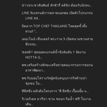
ข่าวประชาสัมพันธ์ ลักชัวรี่ คลินิก ต้อนรับนักลง...
LINE จับเทรนด์การตลาดบอกต่อ เปิดตัวโปรแกรม
LINE Ad...
ปิดฉาก TOP CHEF THAILAND โหดสุดขั้วทิ้ง
ทวน!! “...
เดอะไนน์ เซ็นเตอร์ พระราม 9 เปิดสนามชวนสาย
ซิ่งรถบ...
‘ฮอทต้า’ สุดยอดแบรนด์น้ำขิงอันดับ 1 จัดงาน
HOTTA G...
พช.เสริมสร้างทักษะเครือข่ายคณะกรรมการชมรม
อาสาพัฒนา...
พช.รับมอบโล่รางวัลผู้สนับสนุนภารกิจด้านป่า
ชุมชน ใน...
ทีลีสซิ่ง ผลักดันโครงการ “ที ลีสซิ่ง เปื้อนยิ้ม แ...
ริเวอร์เดล มารีน่า ชวน ชมนก ริมน้ำ ฟรี! ในงาน
เดิน...