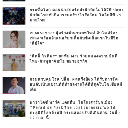
กระหึ่มโลก ดอนน่าสปอร์ตนำนักบิดโมโต้จีพี ปะทะ
นักบิดไทยทำกิจกรรมสร้างไวรัลใหม่ โมโตจีพี vs
มวยไทย
PEAKSayaa! ผู้สร้างตำนานบทใหม่ จับไมค์ร้อง
เพลง พร้อมอินเนอร์มาเต็มกับซิงเกิ้ลแรกในชีวิต
“คีย์ใจ”
“คิตตี้ กิจติพร” ยกทีม Mrs ร่วมแสดงความยินดี
ไทย-กัมพูชาจับมือ ขยายธุรกิจ
กรมควบคุมโรค ปลื้ม! ผลครึ่งปี65 ได้รับการจัด
อันดับเป็นแบรนด์ที่ทำผลงานได้ดีที่สุดในโซเชียลมี
เดีย
พาราไดซ์ พาร์ค แตกตื่น! ไดโนเสาร์บุกเมือง
‘‘Paradise Park The Lost Jurassic World’
ทะลุมิติโลกล้านปี กระแสตอบรับดีเกินต้าน วันนี้ -
12 ก.ค. นี้