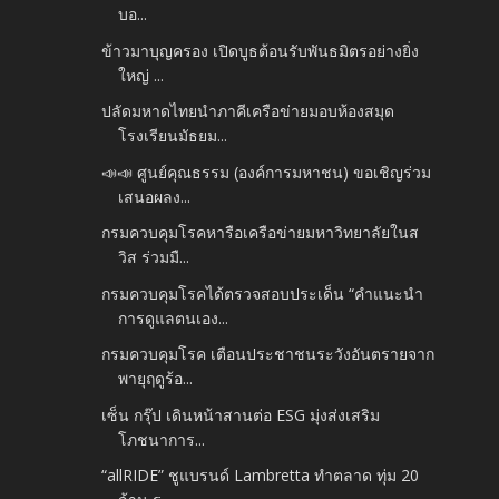
บอ...
ข้าวมาบุญครอง เปิดบูธต้อนรับพันธมิตรอย่างยิ่ง
ใหญ่ ...
ปลัดมหาดไทยนำภาคีเครือข่ายมอบห้องสมุด
โรงเรียนมัธยม...
📣📣 ศูนย์คุณธรรม (องค์การมหาชน) ขอเชิญร่วม
เสนอผลง...
กรมควบคุมโรคหารือเครือข่ายมหาวิทยาลัยในส
วิส ร่วมมื...
กรมควบคุมโรคได้ตรวจสอบประเด็น “คำแนะนำ
การดูแลตนเอง...
กรมควบคุมโรค เตือนประชาชนระวังอันตรายจาก
พายุฤดูร้อ...
เซ็น กรุ๊ป เดินหน้าสานต่อ ESG มุ่งส่งเสริม
โภชนาการ...
“allRIDE” ชูแบรนด์ Lambretta ทำตลาด ทุ่ม 20