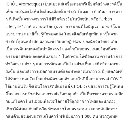
(CHÔL Aromatique) เป็นแบรนด์เครื่องหอมพรีเมี่ยมที่สร้างสรรค์ขึ้น
เพื่อตอบสนองไลฟ์สไตล์คนเมืองด้วยศาสตร์แห่งการบำบัดอาการต่าง
ๆ ที่เกิดขึ้นจากวงจรการใช้ชีวิตที่เร่งรีบในปัจจุบัน หรือ “Urban
Lifecycle” อาทิ ความเครียดรุมเร้า การนอนที่ไม่มีคุณภาพ ฮอร์โมน
แปรปรวน สมาธิสั้น รู้สึกหมดพลัง โดยผลิตภัณฑ์ถูกพัฒนาขึ้นจาก
ศาสตร์สุคนธบำบัด ผสานเข้ากับทฤษฏี Flow ของนักจิตวิทยา เกิด
เป็นการค้นพบพลังอันน่าอัศจรรย์ของน้ำมันหอมระเหยบริสุทธิ์จาก
ธรรมชาติที่ส่งผลต่อคลื่นสมอง 1 ในตัวช่วยให้ชีวิตงาน ความรัก การ
ทำกิจกรรมต่าง ๆ และการพักผ่อนเป็นไปอย่างเต็มประสิทธิภาพมาก
ยิ่งขึ้น และหลังการเปิดตัวแบรนด์และทำตลาดมากว่า 2 ปี ผลิตภัณฑ์
ได้รับการตอบรับเป็นอย่างดีจากลูกค้า และในปีนี้สถานการณ์ COVID
ได้ผ่านพ้นไป จึงเป็นโอกาสดีที่แบรนด์ CHOL จะขยายการรับรู้ให้เพิ่ม
ขึ้นจากการสร้างประสบการณ์จริงกับลูกค้า เป็นที่มาของความร่วมมือ
กับแกร็บคาร์ พรีเมียมเพื่อเปิดโอกาสให้ลูกค้าชาวไทยและนักท่อง
เที่ยวได้สัมผัสกับผลิตภัณฑ์ของเราโดยตรงผ่านประสาทสัมผัสทาง
กลิ่นด้วยตัวเองบนรถแกร็บคาร์ พรีเมียมกว่า 1,000 คัน ทั่วกรุงเทพ