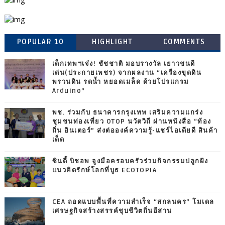
POPULAR 10
HIGHLIGHT
COMMENTS
เด็กเทพฯเจ๋ง! ชัชชาติ มอบรางวัล เยาวชนดี
เด่น(ประกายเพชร) จากผลงาน “เครื่องขุดดิน
พรวนดิน รดน้ำ หยอดเมล็ด ด้วยโปรแกรม
Arduino”
พช. ร่วมกับ ธนาคารกรุงเทพ เสริมความแกร่ง
ชุมชนท่องเที่ยว OTOP นวัตวิถี ผ่านหนังสือ “ท้อง
ถิ่น อินเตอร์” ส่งต่อองค์ความรู้-แชร์ไอเดียดี สินค้า
เด็ด
ซินดี้ บิชอพ จูงมือครอบครัวร่วมกิจกรรมปลูกฝัง
แนวคิดรักษ์โลกที่บูธ ECOTOPIA
CEA ถอดแบบพื้นที่ความสำเร็จ “สกลนคร” โมเดล
เศรษฐกิจสร้างสรรค์ชุบชีวิตถิ่นอีสาน