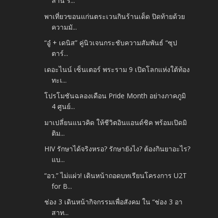
ล้าน ร...
พาเที่ยวขอนแก่นตระเวนกินร้านเด็ด ปิดท้ายด้วย
ความมั...
“อู๋ + เดนิส” คู่นิวเจนกระชับความสัมพันธ์ “ซุป
ตาร์...
เดอะไนน์ เซ็นเตอร์ พระราม 9 เปิดโลกแห่งใต้ท้อง
ทะเ...
โปรโมชันฉลองเดือน Pride Month อย่างภาคภูมิ
4 ศูนย์...
มาเปลี่ยนแนวคิด ให้ชีวิตอินแอนด์ชิค พร้อมเปิดมิ
ติม...
HIV รักษาได้จริงหรอ? รักษายังไง? ต้องกินยาอะไร?
แบ...
“อว.” ไม่แผ่ว! เดินหน้าถอดบทเรียนโครงการ U2T
for B...
ช่อง 3 เดินหน้ากิจกรรมเพื่อสังคม ใน “ช่อง 3 อา
สาท...