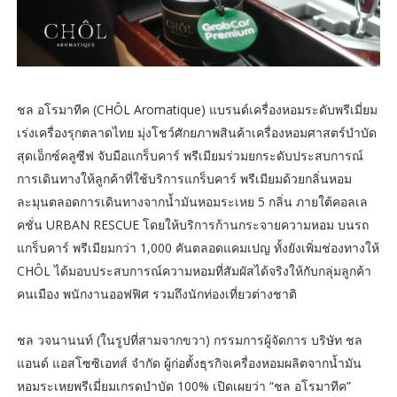
ชล อโรมาทีค (CHÔL Aromatique) แบรนด์เครื่องหอมระดับพรีเมี่ยม
เร่งเครื่องรุกตลาดไทย มุ่งโชว์ศักยภาพสินค้าเครื่องหอมศาสตร์บำบัด
สุดเอ็กซ์คลูซีฟ จับมือแกร็บคาร์ พรีเมียมร่วมยกระดับประสบการณ์
การเดินทางให้ลูกค้าที่ใช้บริการแกร็บคาร์ พรีเมียมด้วยกลิ่นหอม
ละมุนตลอดการเดินทางจากน้ำมันหอมระเหย 5 กลิ่น ภายใต้คอลเล
คชั่น URBAN RESCUE โดยให้บริการก้านกระจายความหอม บนรถ
แกร็บคาร์ พรีเมียมกว่า 1,000 คันตลอดแคมเปญ ทั้งยังเพิ่มช่องทางให้
CHÔL ได้มอบประสบการณ์ความหอมที่สัมผัสได้จริงให้กับกลุ่มลูกค้า
คนเมือง พนักงานออฟฟิศ รวมถึงนักท่องเที่ยวต่างชาติ
ชล วจนานนท์ (ในรูปที่สามจากขวา) กรรมการผู้จัดการ บริษัท ชล
แอนด์ แอสโซซิเอทส์ จำกัด ผู้ก่อตั้งธุรกิจเครื่องหอมผลิตจากน้ำมัน
หอมระเหยพรีเมี่ยมเกรดบำบัด 100% เปิดเผยว่า “ชล อโรมาทีค”