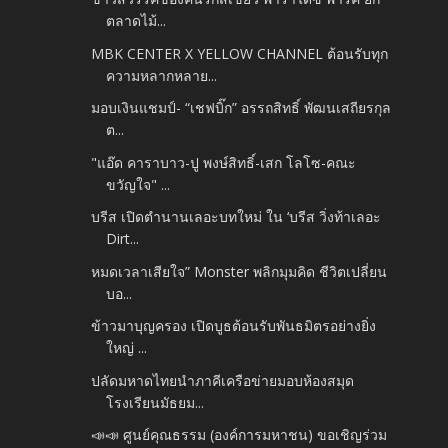
ตลาดไม้...
MBK CENTER X YELLOW CHANNEL ต้อนรับทุก
ความหลากหลาย...
มอบเงินแชมป์- “เชฟบิ๊ก” อรรถสิทธิ์ พัฒนเสถียรกุล
ต...
"แอ๊ด​ คาราบาว-ปู พงษ์สิทธิ์-เสก​ โลโซ-คณะ
ขวัญใจ" ...
บรีส เปิดตำนานเลอะบทใหม่ ใน ‘บรีส วิ่งท้าเลอะ
Dirt...
หมดเวลาเสียใจ” Monster พลิกมุมคิด ชีวิตเปลี่ยน
บอ...
ข้าวมาบุญครอง เปิดบูธต้อนรับพันธมิตรอย่างยิ่ง
ใหญ่ ...
ปลัดมหาดไทยนำภาคีเครือข่ายมอบห้องสมุด
โรงเรียนมัธยม...
📣📣 ศูนย์คุณธรรม (องค์การมหาชน) ขอเชิญร่วม