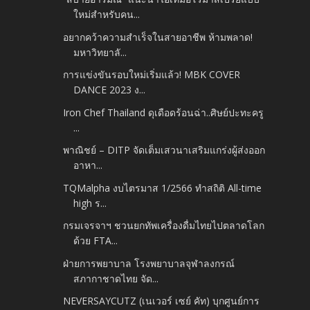
ใหม่สำหรับคน...
อยากคว้าความสำเร็จในสายอาชีพ ห้ามพลาด!
มหาวิทยาลั...
การแข่งขันรอบใหม่เริ่มแล้ว! MBK COVER
DANCE 2023 ง...
Iron Chef Thailand ดุเดือดร้อนฉ่า..ศิษย์ปะทะครู
...
พาณิชย์ – DITP จัดเต็มเสวนาเสริมแกร่งผู้ส่งออก
อาหา...
TQMalpha งบไตรมาส 1/2566 ทำสถิติ All-time
high ร...
กรมเจรจาฯ ชวนยกทัพเครื่องดื่มไทยไปตลาดโลก
ด้วย FTA...
ฝ่ายการพยาบาล โรงพยาบาลจุฬาลงกรณ์
สภากาชาดไทย จัด...
NEVERSAYCUTZ (เนเวอร์ เซย์ คัท) บุกศูนย์การ