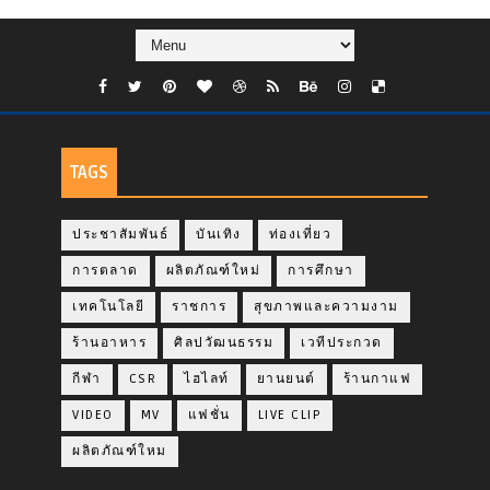
TAGS
ประชาสัมพันธ์
บันเทิง
ท่องเที่ยว
การตลาด
ผลิตภัณฑ์ใหม่
การศึกษา
เทคโนโลยี
ราชการ
สุขภาพและความงาม
ร้านอาหาร
ศิลปวัฒนธรรม
เวทีประกวด
กีฬา
CSR
ไฮไลท์
ยานยนต์
ร้านกาแฟ
VIDEO
MV
แฟชั่น
LIVE CLIP
ผลิตภัณฑ์ใหม