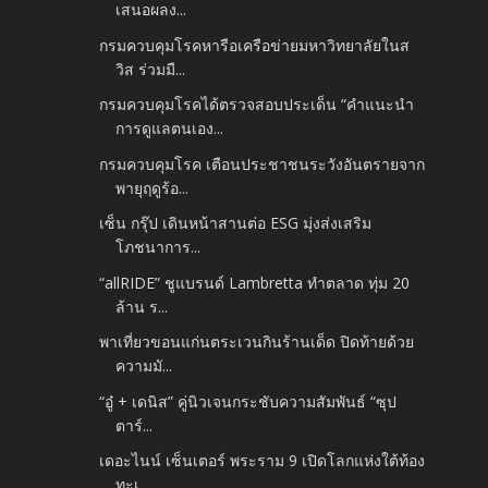
เสนอผลง...
กรมควบคุมโรคหารือเครือข่ายมหาวิทยาลัยในส
วิส ร่วมมื...
กรมควบคุมโรคได้ตรวจสอบประเด็น “คำแนะนำ
การดูแลตนเอง...
กรมควบคุมโรค เตือนประชาชนระวังอันตรายจาก
พายุฤดูร้อ...
เซ็น กรุ๊ป เดินหน้าสานต่อ ESG มุ่งส่งเสริม
โภชนาการ...
“allRIDE” ชูแบรนด์ Lambretta ทำตลาด ทุ่ม 20
ล้าน ร...
พาเที่ยวขอนแก่นตระเวนกินร้านเด็ด ปิดท้ายด้วย
ความมั...
“อู๋ + เดนิส” คู่นิวเจนกระชับความสัมพันธ์ “ซุป
ตาร์...
เดอะไนน์ เซ็นเตอร์ พระราม 9 เปิดโลกแห่งใต้ท้อง
ทะเ...