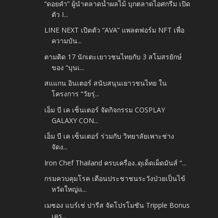
“ดอยคำ” ผู้นำตลาดน้ำผลไม้ บุกตลาดไอศกรีม เปิด
ตัว I...
LINE NEXT เปิดตัว “AVA” แพลตฟอร์ม NFT เพื่อ
ความบัน...
ตามติด 17 นักเตะเยาวชนไทยกับ 3 สโมสรยักษ์
ของ “บุนเ...
สแแกน อินเตอร์ สนับสนุนเยาวชนไทย ใน
โครงการ “วัยรุ่...
เอ็ม บี เค เซ็นเตอร์ จัดกิจกรรม COSPLAY
GALAXY CON...
เอ็ม บี เค เซ็นเตอร์ ร่วมกับ วิทยาลัยเพาะช่าง
จัดง...
Iron Chef Thailand ครบเครื่อง..ดุเด็ดเผ็ดมันส์ “...
กรมควบคุมโรค เตือนประชาชนระวังป่วยเป็นไข้
หวัดใหญ่แ...
เมซอง แบร์เช่ ปารีส จัดโปรโมชัน Tripple Bonus
เคร...