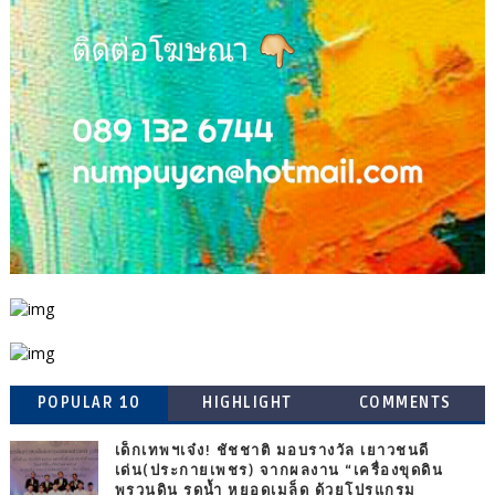
POPULAR 10
HIGHLIGHT
COMMENTS
เด็กเทพฯเจ๋ง! ชัชชาติ มอบรางวัล เยาวชนดี
เด่น(ประกายเพชร) จากผลงาน “เครื่องขุดดิน
พรวนดิน รดน้ำ หยอดเมล็ด ด้วยโปรแกรม