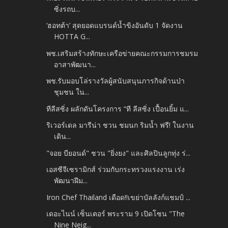
ซิ่งรถบ...
‘ฮอทต้า’ สุดยอดแบรนด์น้ำขิงอันดับ 1 จัดงาน
HOTTA G...
พช.เสริมสร้างทักษะเครือข่ายคณะกรรมการชมรม
อาสาพัฒนา...
พช.รับมอบโล่รางวัลผู้สนับสนุนภารกิจด้านป่า
ชุมชน ใน...
ทีลีสซิ่ง ผลักดันโครงการ “ที ลีสซิ่ง เปื้อนยิ้ม แ...
ริเวอร์เดล มารีน่า ชวน ชมนก ริมน้ำ ฟรี! ในงาน
เดิน...
"จอย​ บียอนด์" ชวน​ ​"ยิ่งยง" และศิลปินลูกทุ่ง​ ร่...
เอสซีจีเซรามิกส์ ร่วมกับกระทรวงแรงงาน เร่ง
พัฒนาฝีม...
Iron Chef Thailand เดือด!!เขย่าบัลลังก์แชมป์ ...
เดอะไนน์ เซ็นเตอร์ พระราม 9 เปิดโซน "The
Nine Neig...