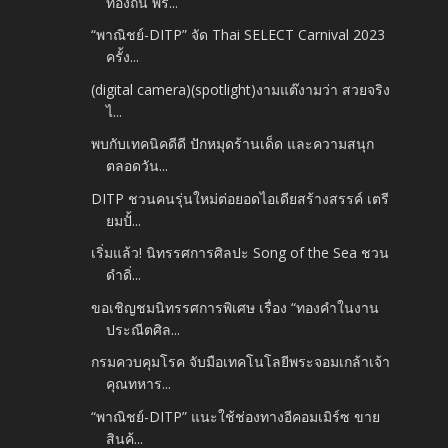
ท้องถิ่น พร...
“พาณิชย์-DITP” จัด Thai SELECT Carnival 2023
ครั้ง...
(digital camera)(spotlight)งามแต๊งามว่า สวยจริง
ไ...
พบกับเทคนิคดีดี ปักหมุดร้านเด็ด และความสนุก
ตลอดวัน...
DITP ชวนคนรุ่นใหม่ต่อยอดไอเดียสร้างสรรค์ เตรี
ยมปั้...
เริ่มแล้ว! นิทรรศการศิลปะ Song of the Sea ชวน
ดำดิ่...
ขอเชิญชมนิทรรศการพิเศษ เรื่อง “ทองคำในงาน
ประณีตศิล...
กรมควบคุมโรค จับมือเทคโนโลยีพระจอมเกล้าเจ้า
คุณทหาร...
“พาณิชย์-DITP” แนะใช้ช่องทางอีคอมเมิร์ซ ขาย
สินค้...