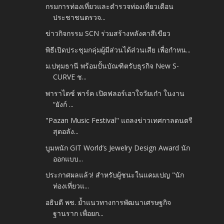
กรมการท่องเที่ยวและตำรวจท่องเที่ยวเตือน
ประชาชนตรวจ...
ข่าวกิจกรรม SCN ร่วมสร้างหลังคาสีเขียว
พิธีเปิดประชุมกลุ่มผู้มีส่วนได้ส่วนเสีย เพื่อกําหน...
ม.ปทุมธานี พร้อมปั้นบัณฑิตรับธุรกิจ New S-
CURVE ช...
พาราไดซ์ พาร์ค เปิดฟลอร์เอาใจวัยเก๋า ในงาน
“ยังก์ ...
"Pazan​ Music Festival" แถลงข่าวเทศกาลดนตรี
สุดอลัง...
บูมหนัก GIT World’s Jewelry Design Award นัก
ออกแบบ...
ประกาศผลแล้ว! สำหรับผู้ชนะในแคมเปญ "นัก
ท่องเที่ยวแ...
อธิบดี พช. ย้ำแนวทางการพัฒนาเศรษฐกิจ
ฐานราก เพื่อยก...