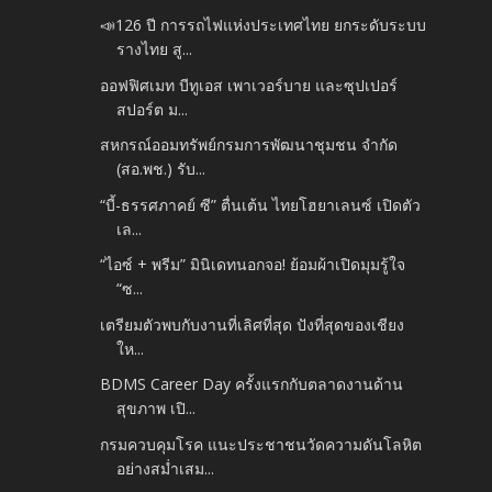
📣126 ปี การรถไฟแห่งประเทศไทย ยกระดับระบบ
รางไทย สู...
ออฟฟิศเมท บีทูเอส เพาเวอร์บาย และซุปเปอร์
สปอร์ต ม...
สหกรณ์ออมทรัพย์กรมการพัฒนาชุมชน จำกัด
(สอ.พช.) รับ...
“บี้-ธรรศภาคย์ ซี” ตื่นเต้น ไทยโฮยาเลนซ์ เปิดตัว
เล...
“ไอซ์ + พรีม” มินิเดทนอกจอ! ย้อมผ้าเปิดมุมรู้ใจ
“ซ...
เตรียมตัวพบกับงานที่เลิศที่สุด ปังที่สุดของเชียง
ให...
BDMS Career Day ครั้งแรกกับตลาดงานด้าน
สุขภาพ เปิ...
กรมควบคุมโรค แนะประชาชนวัดความดันโลหิต
อย่างสม่ำเสม...