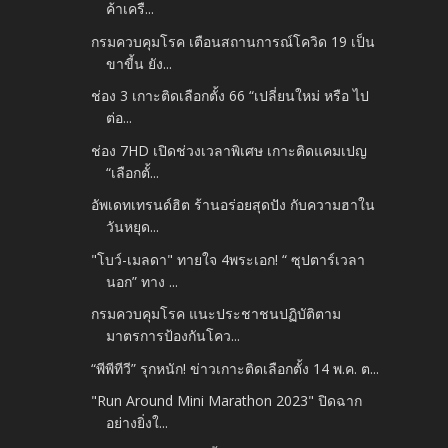
ค้าเครื...
กรมควบคุมโรค เตือนสถานการณ์โควิด 19 เป็น
ขาขี้น ยัง...
ช่อง 3 เกาะติดเลือกตั้ง 66 “เปลี่ยนใหม่ หรือ ไป
ต่อ...
ช่อง 7HD เปิดช่วงเวลาพิเศษ เกาะติดแคมเปญ
“เลือกตั้...
อัพเดทเทรนด์ฮิต ร้านอร่อยสุดปัง กับความฮาใน
วันหยุด...
"โบว์-เมลดา" ทายใจ 4พระเอก! “ ซุปตาร์เวลา
นอก” ทาง ...
กรมควบคุมโรค แนะประชาชนปฏิบัติตาม
มาตรการป้องกันโคว...
“พีพีทีวี” รุกหนัก! ข่าวเกาะติดเลือกตั้ง 14 พ.ค. ต...
"Run Around Mini Marathon 2023" ปิดฉาก
อย่างยิ่งใ...