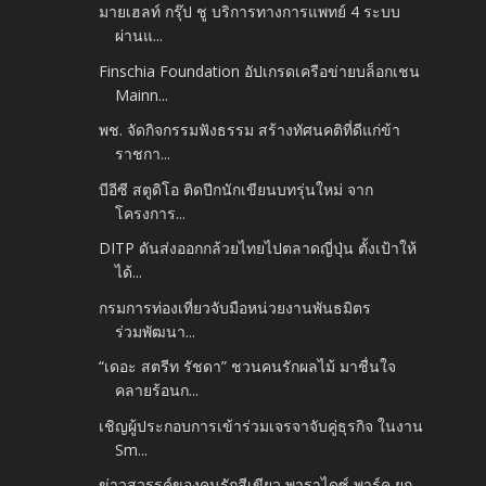
มายเฮลท์ กรุ๊ป ชู บริการทางการแพทย์ 4 ระบบ
ผ่านแ...
Finschia Foundation อัปเกรดเครือข่ายบล็อกเชน
Mainn...
พช. จัดกิจกรรมฟังธรรม สร้างทัศนคติที่ดีแก่ข้า
ราชกา...
บีอีซี สตูดิโอ ติดปีกนักเขียนบทรุ่นใหม่ จาก
โครงการ...
DITP ดันส่งออกกล้วยไทยไปตลาดญี่ปุ่น ตั้งเป้าให้
ได้...
กรมการท่องเที่ยวจับมือหน่วยงานพันธมิตร
ร่วมพัฒนา...
“เดอะ สตรีท รัชดา” ชวนคนรักผลไม้ มาชื่นใจ
คลายร้อนก...
เชิญผู้ประกอบการเข้าร่วมเจรจาจับคู่ธุรกิจ ในงาน
Sm...
ข่าวสวรรค์ของคนรักสีเขียว พาราไดซ์ พาร์ค ยก