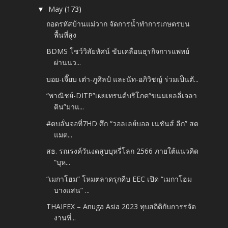
May
(173)
▼
ถอดรหัสบ้านแม่วาก จัดการน้ำทำการเกษตรบน
พื้นที่สูง
BDMS โชว์วิสัยทัศน์ ขับเคลื่อนธุรกิจการแพทย์
ผ่านนว...
บอย-เจี๊ยบ เต๋า-ภูศิลป์ และนัท-อภิวิชญ์ ร่วมเป็นตั...
“พาณิชย์-DITP”เผยเทรนด์บริโภค“ขนมเยลลี่เจลา
ติน”มาแ...
#ตบลั่นจอที่7HD ศึก “วอลเลย์บอล เนชันส์ ลีก” สด
แมต...
สธ. รณรงค์วันงดสูบบุหรี่โลก 2566 ภายใต้แนวคิด
“บุห...
“เมกาโฮม” โหมตลาดรุกคืบ EEC เปิด “เมกาโฮม
บางแสน” ...
THAIFEX – Anuga Asia 2023 ทุบสถิติกับการรจัด
งานที่...