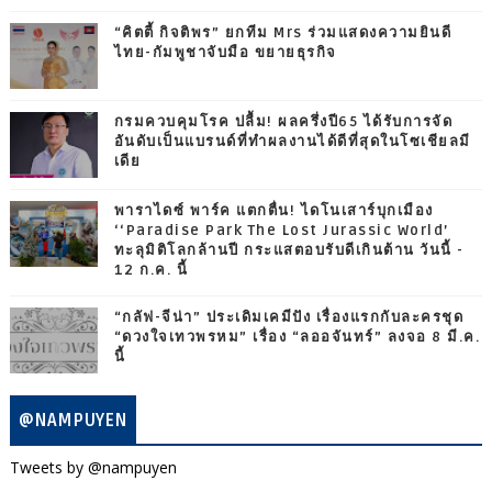
“คิตตี้ กิจติพร” ยกทีม Mrs ร่วมแสดงความยินดี
ไทย-กัมพูชาจับมือ ขยายธุรกิจ
กรมควบคุมโรค ปลื้ม! ผลครึ่งปี65 ได้รับการจัด
อันดับเป็นแบรนด์ที่ทำผลงานได้ดีที่สุดในโซเชียลมี
เดีย
พาราไดซ์ พาร์ค แตกตื่น! ไดโนเสาร์บุกเมือง
‘‘Paradise Park The Lost Jurassic World’
ทะลุมิติโลกล้านปี กระแสตอบรับดีเกินต้าน วันนี้ -
12 ก.ค. นี้
“กลัฟ-จีน่า” ประเดิมเคมีปัง เรื่องแรกกับละครชุด
“ดวงใจเทวพรหม” เรื่อง “ลออจันทร์” ลงจอ 8 มี.ค.
นี้
@NAMPUYEN
Tweets by @nampuyen