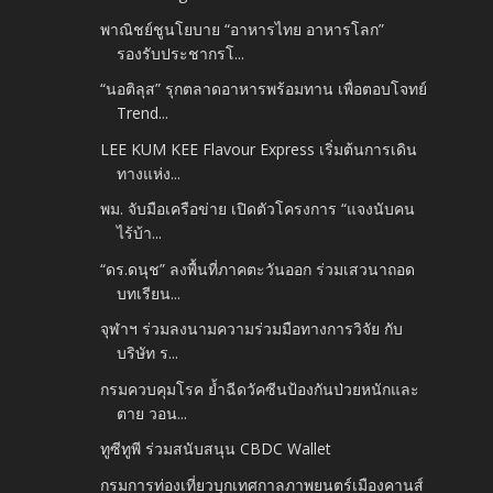
พาณิชย์ชูนโยบาย “อาหารไทย อาหารโลก”
รองรับประชากรโ...
“นอติลุส” รุกตลาดอาหารพร้อมทาน เพื่อตอบโจทย์
Trend...
LEE KUM KEE Flavour Express เริ่มต้นการเดิน
ทางแห่ง...
พม. จับมือเครือข่าย เปิดตัวโครงการ “แจงนับคน
ไร้บ้า...
“ดร.ดนุช” ลงพื้นที่ภาคตะวันออก ร่วมเสวนาถอด
บทเรียน...
จุฬาฯ ร่วมลงนามความร่วมมือทางการวิจัย กับ
บริษัท ร...
กรมควบคุมโรค ย้ำฉีดวัคซีนป้องกันป่วยหนักและ
ตาย วอน...
ทูซีทูพี ร่วมสนับสนุน CBDC Wallet
กรมการท่องเที่ยวบุกเทศกาลภาพยนตร์เมืองคานส์