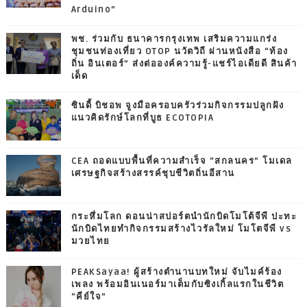
Arduino”
พช. ร่วมกับ ธนาคารกรุงเทพ เสริมความแกร่ง
ชุมชนท่องเที่ยว OTOP นวัตวิถี ผ่านหนังสือ “ท้อง
ถิ่น อินเตอร์” ส่งต่อองค์ความรู้-แชร์ไอเดียดี สินค้า
เด็ด
ซินดี้ บิชอพ จูงมือครอบครัวร่วมกิจกรรมปลูกฝัง
แนวคิดรักษ์โลกที่บูธ ECOTOPIA
CEA ถอดแบบพื้นที่ความสำเร็จ “สกลนคร” โมเดล
เศรษฐกิจสร้างสรรค์ชุบชีวิตถิ่นอีสาน
กระหึ่มโลก ดอนน่าสปอร์ตนำนักบิดโมโต้จีพี ปะทะ
นักบิดไทยทำกิจกรรมสร้างไวรัลใหม่ โมโตจีพี vs
มวยไทย
PEAKSayaa! ผู้สร้างตำนานบทใหม่ จับไมค์ร้อง
เพลง พร้อมอินเนอร์มาเต็มกับซิงเกิ้ลแรกในชีวิต
“คีย์ใจ”