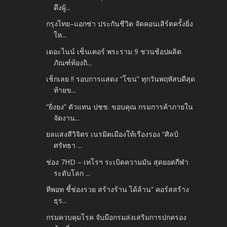
ดึงผู้...
กรุงไทย–แอกซ่า ประกันชีวิต จัดคอนเสิร์ตครั้งยิ่ง
ให...
เดอะไนน์ เซ็นเตอร์ พระราม 9 ชวนช้อปผลิต
ภัณฑ์ท้องถิ...
เช็กเลย !! รอบการแสดง “โขน” ทุกวันพฤหัสบดีสุด
ท้ายข...
“ยิ่งยง” ตัวแทน ปชช. ขอบคุณ กรมการค้าภายใน
จัดงาน...
ยลแสงสีวิจิตร เนรมิตเมืองให้เรืองรอง “ศิลป์
ศรัทธา ...
ช่อง 7HD – เทโรฯ ระเบิดความมัน สุดยอดกีฬา
ระดับโลก ...
ทีพอท ชี้ช่องรวย สร้างร้าน ได้ล้าน” คอร์สสร้าง
ธุร...
กรมควบคุมโรค จับมือกรมส่งเสริมการปกครอง