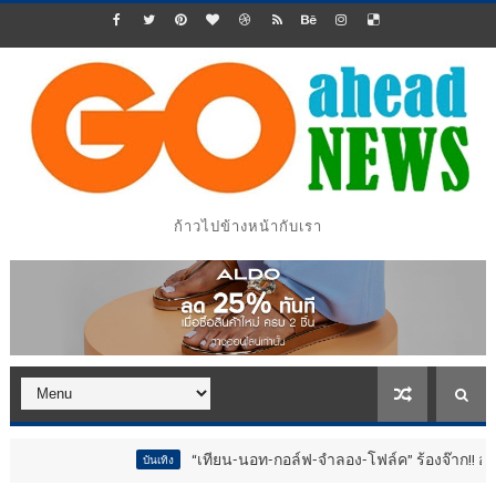
ก้าวไปข้างหน้ากับเรา
“เทียน-นอท-กอล์ฟ-จำลอง-โฟล์ค” ร้องจ๊าก!! อุปกรณ์ม่วนจอ
บันเทิง