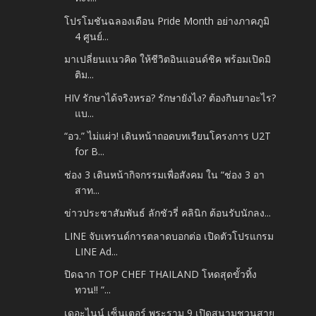
โปรโมชันฉลองเดือน Pride Month อย่างภาคภูมิ
4 ศูนย์...
มาเปลี่ยนแนวคิด ให้ชีวิตอินแอนด์ชิค พร้อมเปิดมิ
ติม...
HIV รักษาได้จริงหรอ? รักษายังไง? ต้องกินยาอะไร?
แบ...
“อว.” ไม่แผ่ว! เดินหน้าถอดบทเรียนโครงการ U2T
for B...
ช่อง 3 เดินหน้ากิจกรรมเพื่อสังคม ใน “ช่อง 3 อา
สาท...
ข่าวประชาสัมพันธ์ ลักชัวรี่ คลินิก ต้อนรับนักลง...
LINE จับเทรนด์การตลาดบอกต่อ เปิดตัวโปรแกรม
LINE Ad...
ปิดฉาก TOP CHEF THAILAND โหดสุดขั้วทิ้ง
ทวน!! “...
เดอะไนน์ เซ็นเตอร์ พระราม 9 เปิดสนามชวนสาย