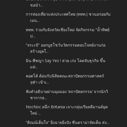
ขอนำ...
การท่องเที่ยวแห่งประเทศไทย (ททท.) ชวนอร่อยกับ
เมน...
ททท. ร่วมกับจังหวัดเชียงใหม่ จัดกิจกรรม “น้ำทิพย์
ป...
“จระเข้” ออกบูธโชว์นวัตกรรมตอบโจทย์งานก่อ
สร้างยุคใ...
มิน-พีชญา Say Yes ! สวย เก่ง โดดจับธุรกิจ ขึ้น
แท่...
คอตโต้ ต้อนรับนิสิตคณะสถาปัตยกรรมศาสตร์
จุฬา เข้าเ...
ฟังคำอธิบายผ่านมุมมอง ‘สถาปัตยกรรม’ จากนักวิ
ชาการธ...
NocNoc ผนึก Britania เจาะกลุ่มเรียลดีมานด์ยุค
ใหม่ ...
“ติณณ์เต็มใจ” ยิ่งฉายยิ่งปัง ซีนดราม่าจัดเต็ม ส่ง...