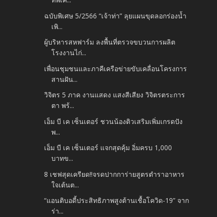
ฉบับพิเศษ 5/2566 “เจ้าท่า” ลุยแผนขุดลอกร่องน้ำ
เพิ...
ผู้บริหารสหฟาร์ม ลงพื้นที่ตรวจขบวนการผลิต
โรงงานไก่...
เพื่อนชุมชนและภาคีเครือข่ายขับเคลื่อนโครงการ
สานฝัน...
วิจิตร 5 ภาค งานแสดง แสงสีเสียง วิจิตรตระการ
ตา พร้...
เอ็ม บี เค เซ็นเตอร์ ชวนน้องติวเสริมเพิ่มเกรดปัง
พ...
เอ็ม บี เค เซ็นเตอร์ แจกสุดคุ้ม อิ่มครบ 1,000
บาทข...
8 เชฟสุดเครียด!!จรดปากการ่ายสูตรตำราอาหาร
ใจเต้นต...
“แอนติบอดี้ประสิทธิภาพสูงต้านเชื้อโควิด-19” จาก
ร่า...