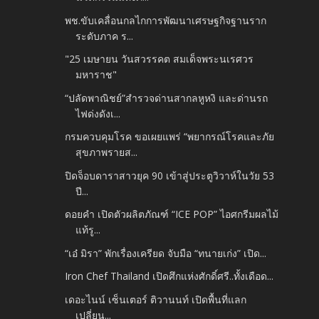
พช.ขับเคลื่อนกลไกการพัฒนาเศรษฐกิจฐานราก
ระดับภาค ร...
"25 เมษายน วันสวรรคต สมเด็จพระนเรศวร
มหาราช"
“ปลัดพาณิชย์”สำรวจด่านสากลหูหงิ และด่านรถ
ไฟด่งดังเ...
กรมควบคุมโรค ขอเผยแพร่ “พยากรณ์โรคและภัย
สุขภาพรายส...
ปิดจ็อบดาราสาวยุค 90 เข้าสู่ประตูวิวาห์ในวัย 53
ปี...
ดอยคำ เปิดตัวผลิตภัณฑ์ “ICE POP” ไอศกรีมผลไม้
แท้รู...
“เอ๋ มิรา” พักเรื่องเครียด จับมือ “ทนายเก่ง” เปิด...
Iron Chef Thailand เปิดศึกแห่งศักดิ์ศรี..ทั้งเดือด...
เดอะไนน์ เซ็นเตอร์ ติวานนท์ เปิดพื้นที่แลก
เปลี่ยน...