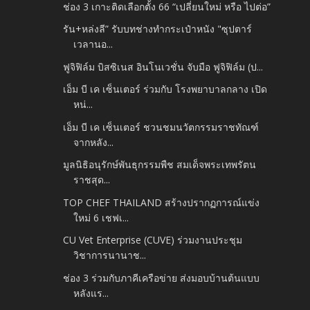
ช่อง 3 เกาะติดเลือกตั้ง 66 “เปลี่ยนใหม่ หรือ ไปต่อ”
รัน+หล่งลี” รับบทช่างทำกระเป๋าหนัง "ซุปตาร์​
เวลานอ...
ฟูจิฟิล์ม บิสซิเนส อินโนเวชั่น จับมือ ฟูจิฟิล์ม (ป...
เอ็ม บี เค เซ็นเตอร์ ร่วมกับ โรงพยาบาลกลาง เปิด
หน่...
เอ็ม บี เค เซ็นเตอร์ ชวนชมนวัตกรรมราชทัณฑ์
จากหลัง...
มูลนิธิอนุรักษ์พันธุกรรมพืช สมเด็จพระเทพรัตน
ราชสุด...
TOP CHEF THAILAND สร้างปรากฏการณ์แข่ง
ใหม่ 6 เชฟเ...
CU Vet Enterprise (CUVE) ร่วมงานประชุม
วิชาการนานาช...
ช่อง 3 ร่วมกับภาคีเครือข่าย ส่งมอบบ้านต้นแบบ
หลังแร...