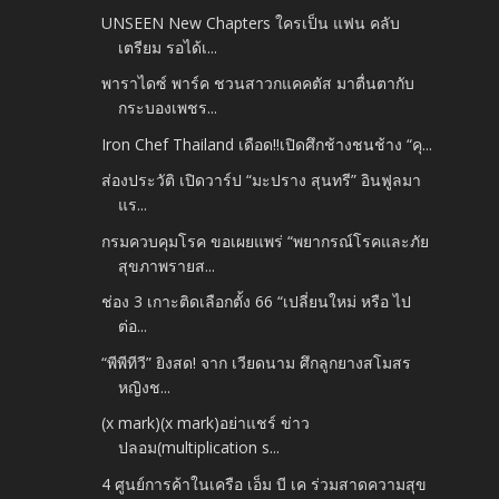
UNSEEN New Chapters ใครเป็น แฟน คลับ
เตรียม รอได้เ...
พาราไดซ์ พาร์ค ชวนสาวกแคคตัส มาตื่นตากับ
กระบองเพชร...
Iron Chef Thailand เดือด!!เปิดศึกช้างชนช้าง “คุ...
ส่องประวัติ เปิดวาร์ป “มะปราง สุนทรี” อินฟูลมา
แร...
กรมควบคุมโรค ขอเผยแพร่ “พยากรณ์โรคและภัย
สุขภาพรายส...
ช่อง 3 เกาะติดเลือกตั้ง 66 “เปลี่ยนใหม่ หรือ ไป
ต่อ...
“พีพีทีวี” ยิงสด! จาก เวียดนาม ศึกลูกยางสโมสร
หญิงช...
(x mark)(x mark)อย่าแชร์ ข่าว
ปลอม(multiplication s...
4 ศูนย์การค้าในเครือ เอ็ม บี เค ร่วมสาดความสุข