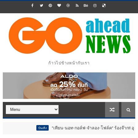
ก้าวไปข้างหน้ากับเรา
“เทียน-นอท-กอล์ฟ-จำลอง-โฟล์ค” ร้องจ๊าก!! อุปกรณ์ม่วนจอ
บันเทิง