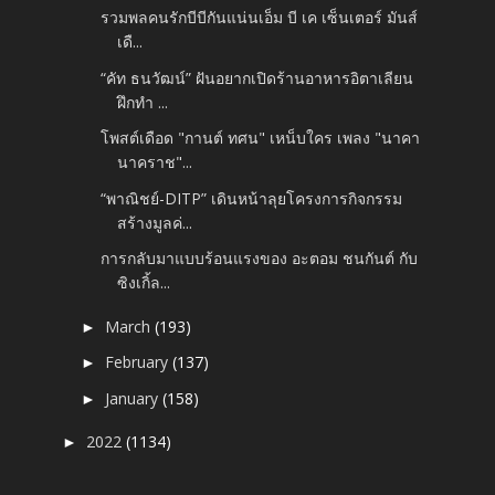
รวมพลคนรักบีบีกันแน่นเอ็ม บี เค เซ็นเตอร์ มันส์
เดื...
“คัท ธนวัฒน์” ฝันอยากเปิดร้านอาหารอิตาเลียน
ฝึกทำ ...
โพสต์เดือด "กานต์ ทศน" เหน็บใคร เพลง "นาคา
นาคราช"...
“พาณิชย์-DITP” เดินหน้าลุยโครงการกิจกรรม
สร้างมูลค่...
การกลับมาแบบร้อนแรงของ อะตอม ชนกันต์ กับ
ซิงเกิ้ล...
March
(193)
►
February
(137)
►
January
(158)
►
2022
(1134)
►