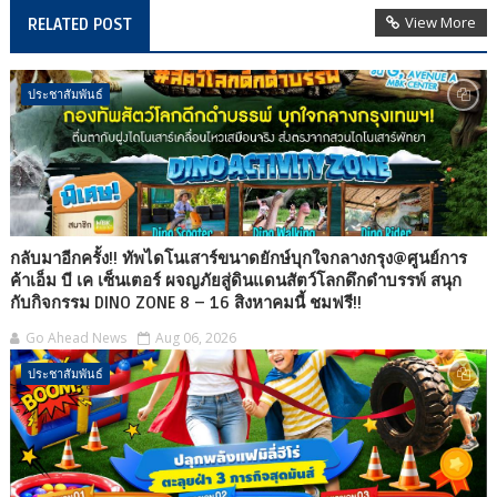
View More
RELATED POST
ประชาสัมพันธ์
กลับมาอีกครั้ง!! ทัพไดโนเสาร์ขนาดยักษ์บุกใจกลางกรุง@ศูนย์การ
ค้าเอ็ม บี เค เซ็นเตอร์ ผจญภัยสู่ดินแดนสัตว์โลกดึกดำบรรพ์ สนุก
กับกิจกรรม DINO ZONE 8 – 16 สิงหาคมนี้ ชมฟรี!!
Go Ahead News
Aug 06, 2026
ประชาสัมพันธ์