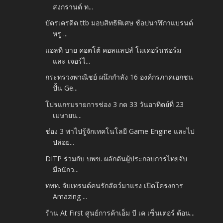
สงกรานต์ ท...
บัตรเครดิต ttb มอบสิทธิพิเศษ ช้อปนาฬิกาแบรนด์
หรู ...
แอลที บาย คอตโต้ คอลแลปส์ โมเดอร์นฟอร์ม
และ เจอร์ไ...
กระทรวงพาณิชย์ ผนึกกำลัง 16 องค์กรภาคเอกชน
ปั้น Ge...
โปรแกรมรายการช่อง 3 กด 33 วันอาทิตย์ที่ 23
เมษายน...
ช่อง 3 พาไปรู้จักเทคโนโลยี Game Engine และไป
ปล่อย...
DITP ร่วมกับ บพข. ผลักดันผู้ประกอบการไทยจับ
มือนักว...
ททท. จับเทรนด์คนรักสัตว์มาแรง เปิดโครงการ
Amazing ...
ร้าน At First ศูนย์การค้าเอ็ม บี เค เซ็นเตอร์ ต้อน...