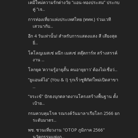
เคมีใหม่ความรักต่างวัย “แอน-ทองประสม” ประกบ
คู่ “เจ...
การท่องเที่ยวแห่งประเทศไทย (ททท.) ร่วมเวที
เสวนากับ...
อีก 4 วันเท่านั้น! สำหรับการแสดงแสง สี เสียงสุด
ยิ่...
โคโลญเมสเซ่ ผนึก เมสเซ่ สตุ๊ตการ์ท สร้างสรรค์
งาน ...
โลกยุค ‘ความรู้อายุสั้น คนอายุยาว’ ต้องไม่เชื่อว่...
“ยูแอนด์ไอ” (You & I) รุกเร็วชูพิกัด!ใหม่เปิดสาขา
...
“จระเข้” ปักธงบุกตลาดงานโครงสร้างพื้นฐาน ตั้ง
เป้าย...
กรมควบคุมโรค รณรงค์วันมาลาเรียโลก 2566 ยก
ระดับมาตร...
พช. ชวนเที่ยวงาน "OTOP ภูมิภาค 2566"
นวัตกรรมแห่งภ...