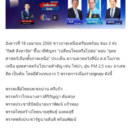
อังคารที่ 18 เมษายน 2566 ชาวภาคเหนือเตรียมพร้อม ช่อง 3 ส่ง
“กิตติ สิงหาปัด” ขึ้นเวทีสัญจร “เปลี่ยนใหม่หรือไปต่อ” ตอน “ยุทธ
ศาสตร์เลือกตัั้งภาคเหนือ” ประเด็น ความคาดหวังที่นั่ง ส.ส.ในภาค
เหนือ ยุทธศาสตร์นโยบายสำคัญ เช่น ไฟป่า, ฝุ่น PM 2.5 และ ยาเสพ
ติด เป็นต้น โดยมีตัวแทนจาก 5 พรรคการเมืองร่วมพูดคุย ดังนี้
พรรคเพื่อไทย​​นพ.ชลน่าน ศรีแก้ว
พรรคก้าวไกล​​นางสาวศิริกัญญา ตันสกุล
พรรคประชาธิปัตย์​นายนราพัฒน์ แก้วทอง
พรรคไทยสร้างไทย​นายสุพันธุ์ มงคลสุธี
พรรคพลังประชารัฐ​นายสันติ พร้อมพัฒน์