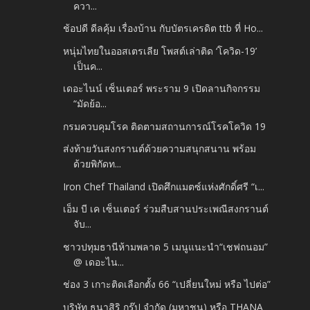
ควา...
ช้อปดี ดีลคุ้ม เรื่องบ้าน กับบัตรเครดิต ttb ที่ Ho...
หนุ่มไทยในออสเตรเลีย โพสต์เล่าติด ‘โควิด-19’
เป็นค...
เดอะไนน์ เซ็นเตอร์ พระราม 9 เปิดลานกิจกรรม
“มัดย้อ...
กรมควบคุมโรค ติดตามสถานการณ์โรคโควิด 19
ส่งท้ายวันสงกรานต์ด้วยความสนุกสนาน พร้อม
ด้วยพิกัดท...
Iron Chef Thailand เปิดศึกแมตซ์แห่งศักดิ์ศรี “เ...
เอ็ม บี เค เซ็นเตอร์ ร่วมสืบสานประเพณีสงกรานต์
จับ...
ชาวปทุมธานีห้ามพลาด 5 เมนูแนะนำ“เชฟถนอม”
@ เดอะไน...
ช่อง 3 เกาะติดเลือกตั้ง 66 “เปลี่ยนใหม่ หรือ ไปต่อ”
บริษัท ธนาสิริ กรุ๊ป จำกัด (มหาชน) หรือ THANA