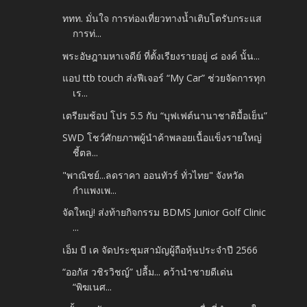
ททท. มั่นใจ การท่องเที่ยวทางน้ำเติบโตรับกระแส
การท่...
พระอัษฎามหาเจดีย์ ที่ตั้งเรียงรายอยู่ ๘ องค์ นั้น...
แอป ttb touch ส่งฟีเจอร์ “My Car” ช่วยจัดการทุก
เร...
เตรียมช้อป โปร 5.5 กับ “บุฟเฟต์นานาชาติมื้อเย็น”
SWD โชว์ศักยภาพผู้นำค้าพลอยเนื้อแข็งรายใหญ่
ชี้ตล...
"พาณิชย์...ลดราคา ออนทัวร์ ทั่วไทย" จังหวัด
กำแพงเพ...
จัดใหญ่! ส่งท้ายกิจกรรม BDMS Junior Golf Clinic
...
เอ็ม บี เค จัดประชุมสามัญผู้ถือหุ้นประจำปี 2566
“ออกัส วชิรวิชญ์” ปลื้ม... คว้านำชายดีเด่น
“พิฆเนศ...