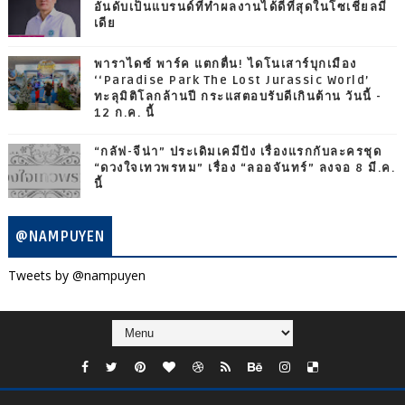
อันดับเป็นแบรนด์ที่ทำผลงานได้ดีที่สุดในโซเชียลมี
เดีย
พาราไดซ์ พาร์ค แตกตื่น! ไดโนเสาร์บุกเมือง
‘‘Paradise Park The Lost Jurassic World’
ทะลุมิติโลกล้านปี กระแสตอบรับดีเกินต้าน วันนี้ -
12 ก.ค. นี้
“กลัฟ-จีน่า” ประเดิมเคมีปัง เรื่องแรกกับละครชุด
“ดวงใจเทวพรหม” เรื่อง “ลออจันทร์” ลงจอ 8 มี.ค.
นี้
@NAMPUYEN
Tweets by @nampuyen