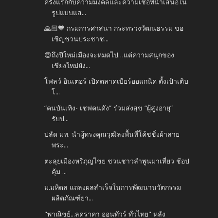
ครั้งแรกกับความมงคลและความเชื่อที่นำเสนอใน
รูปแบบแส...
🙏🏻🧡 กรมการศาสนา กระทรวงวัฒนธรรม ขอ
เชิญชวนประชาช...
😍ถึงปีใหม่เมืองจะหมดไป…แต่ความสนุกของ
เชียงใหม่ยัง...
โฟลว์ อินเตอร์ เปิดตลาดเบียร์ออแกนิค ตั้งเป้าเติบ
โ...
“คนบันเทิง- เชฟคนดัง” ร่วมส่งสุข “ผู้สูงอายุ”
รับป...
ปลัด มท. นำผู้ทรงคุณวุฒิลงพื้นที่โค้ชชิ่งผ้าลาย
พระ...
ตะลุยเมืองหริภุญไชย ชวนชาวลำพูนมาเที่ยว ช้อป
คุ้ม ...
ม.มหิดล แถลงผลสำเร็จในการพัฒนานวัตกรรม
ผลิตภัณฑ์ยา...
"พาณิชย์...ลดราคา ออนทัวร์ ทั่วไทย" หลัง