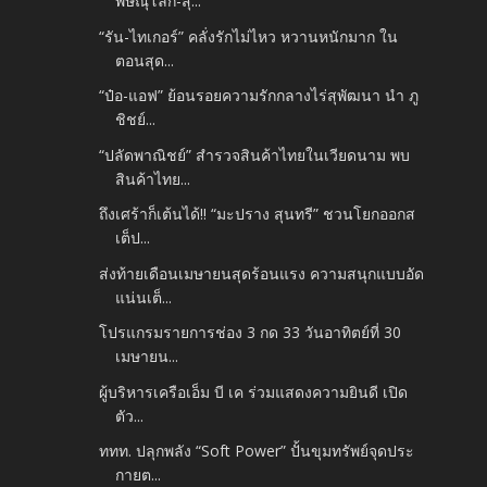
พิษณุโลก-สุ...
“รัน-ไทเกอร์” คลั่งรักไม่ไหว หวานหนักมาก ใน
ตอนสุด...
“ป๋อ-แอฟ” ย้อนรอยความรักกลางไร่สุพัฒนา นำ ภู
ชิชย์...
“ปลัดพาณิชย์” สำรวจสินค้าไทยในเวียดนาม พบ
สินค้าไทย...
ถึงเศร้าก็เต้นได้!! “มะปราง สุนทรี” ชวนโยกออกส
เต็ป...
ส่งท้ายเดือนเมษายนสุดร้อนแรง ความสนุกแบบอัด
แน่นเต็...
โปรแกรมรายการช่อง 3 กด 33 วันอาทิตย์ที่ 30
เมษายน...
ผู้บริหารเครือเอ็ม บี เค ร่วมแสดงความยินดี เปิด
ตัว...
ททท. ปลุกพลัง “Soft Power” ปั้นขุมทรัพย์จุดประ
กายต...