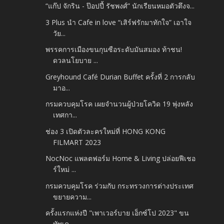
“แก๊ป จักริน - ป๊อปปี้ รัชพงศ์” นักเรียนหมอตัวตึงจ...
3 Plus นำ Cafe in love “เสิร์ฟรักมาทักใจ” เอาใจ
วัย...
พรรคการเมืองขนกุนซือระดับมันสมอง ท้าชน!
ดวลนโยบาย ...
Greyhound Café Durian Buffet ครั้งที่ 2 การกลับ
มาอ...
กรมควบคุมโรค เผยจำนวนผู้ป่วยโควิด 19 พุ่งหลัง
เทศกา...
ช่อง 3 เปิดตัวละครใหม่ที่ HONG KONG
FILMART 2023
NocNoc แพลตฟอร์ม Home & Living ปล่อยฟีเชอ
ร์ใหม่ ...
กรมควบคุมโรค ร่วมกับ กระทรวงการต่างประเทศ
ขยายความ...
ครั้งแรกแห่งปี "เพาเวอร์บาย เอ็กซ์โป 2023" ขน
ทัพเค...