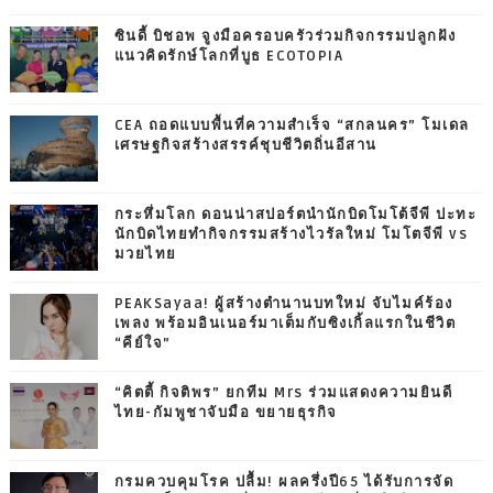
ซินดี้ บิชอพ จูงมือครอบครัวร่วมกิจกรรมปลูกฝัง
แนวคิดรักษ์โลกที่บูธ ECOTOPIA
CEA ถอดแบบพื้นที่ความสำเร็จ “สกลนคร” โมเดล
เศรษฐกิจสร้างสรรค์ชุบชีวิตถิ่นอีสาน
กระหึ่มโลก ดอนน่าสปอร์ตนำนักบิดโมโต้จีพี ปะทะ
นักบิดไทยทำกิจกรรมสร้างไวรัลใหม่ โมโตจีพี vs
มวยไทย
PEAKSayaa! ผู้สร้างตำนานบทใหม่ จับไมค์ร้อง
เพลง พร้อมอินเนอร์มาเต็มกับซิงเกิ้ลแรกในชีวิต
“คีย์ใจ”
“คิตตี้ กิจติพร” ยกทีม Mrs ร่วมแสดงความยินดี
ไทย-กัมพูชาจับมือ ขยายธุรกิจ
กรมควบคุมโรค ปลื้ม! ผลครึ่งปี65 ได้รับการจัด