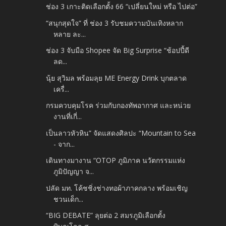
ช่อง 3 เกาะติดเลือกตั้ง 66 “เปลี่ยนใหม่ หรือ ไปต่อ”
“สนุกสุดใจ” ที่ ช่อง 3 รับชมความบันเทิงหลาก
หลาย ละ...
ช่อง 3 จับมือ Shopee จัด Big Surprise “ช้อปปี้ดี
ลด...
นุ้ย สุวิมล พร้อมลุย ME Energy Drink บุกตลาด
เครื่...
กรมควบคุมโรค ร่วมกับกองทัพอากาศ และหน่วย
งานที่เกี่...
เป็นลาวหัวหิน” จัดแสดงศิลปะ “Mountain to Sea
- จาก...
เดินทางมางาน “OTOP ภูมิภาค นวัตกรรมแห่ง
ภูมิปัญญา จ...
ปลัด มท. โค้ชชิ่งช่างทอผ้าภาคกลาง พร้อมเชิญ
ชวนเด็ก...
“BIG DEBATE” ลุยต่อ 2 สมรภูมิเลือกตั้ง