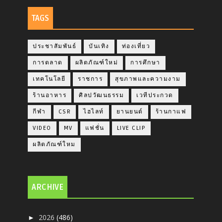
TAGS
ประชาสัมพันธ์
บันเทิง
ท่องเที่ยว
การตลาด
ผลิตภัณฑ์ใหม่
การศึกษา
เทคโนโลยี
ราชการ
สุขภาพและความงาม
ร้านอาหาร
ศิลปวัฒนธรรม
เวทีประกวด
กีฬา
CSR
ไฮไลท์
ยานยนต์
ร้านกาแฟ
VIDEO
MV
แฟชั่น
LIVE CLIP
ผลิตภัณฑ์ใหม
ARCHIVE
2026
(486)
►