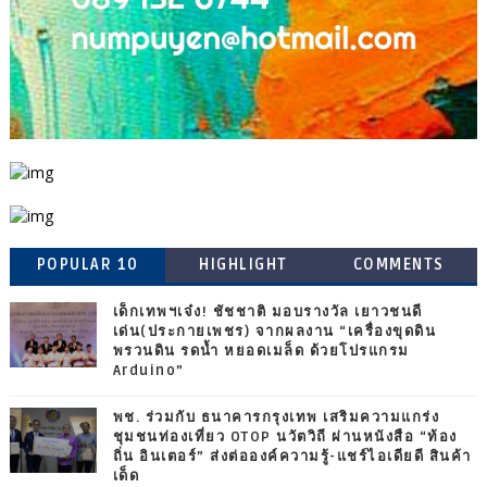
POPULAR 10
HIGHLIGHT
COMMENTS
เด็กเทพฯเจ๋ง! ชัชชาติ มอบรางวัล เยาวชนดี
เด่น(ประกายเพชร) จากผลงาน “เครื่องขุดดิน
พรวนดิน รดน้ำ หยอดเมล็ด ด้วยโปรแกรม
Arduino”
พช. ร่วมกับ ธนาคารกรุงเทพ เสริมความแกร่ง
ชุมชนท่องเที่ยว OTOP นวัตวิถี ผ่านหนังสือ “ท้อง
ถิ่น อินเตอร์” ส่งต่อองค์ความรู้-แชร์ไอเดียดี สินค้า
เด็ด