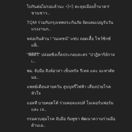
ไปกันต่อไม่รอแล้วนะ 💨💨 ตะลุยเมืองถ้ำนาคา!
ชวนชาว...
TQM ร่วมกับกรุงเทพประกันภัย จัดแคมเปญรับวัน
แรงงานภ...
หล่อเกินต้าน ! “ณเดชน์” แซ่บ ถอดเสื้อ โชว์ซิกซ์
แพ็...
“พีพีทีวี” ปล่อยซิงเกิ้ลประกอบละคร “ปาฏิหาริย์กาล
เ...
พม. จับมือ สิงห์อาสา เซ็นทรัล รีเทล และ มะหาคัท
มอ...
แพทย์เตือนสายควัน สูบบุหรี่ไฟฟ้า เสี่ยงป่วยโรค
หัวใจ
แอลที บายคอตโต้ ร่วมคอลแลปส์ โมเดอร์นฟอร์ม
และ เจ...
กรมควบคุมโรค จับมือ กัมพูชา พัฒนาความร่วมมือ
ด้านเอ...