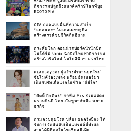
ซินดี้ บิชอพ จูงมือครอบครัวร่วม
กิจกรรมปลูกฝังแนวคิดรักษ์โลกที่บูธ
ECOTOPIA
CEA ถอดแบบพื้นที่ความสำเร็จ
“สกลนคร” โมเดลเศรษฐกิจ
สร้างสรรค์ชุบชีวิตถิ่นอีสาน
กระหึ่มโลก ดอนน่าสปอร์ตนำนักบิด
โมโต้จีพี ปะทะ นักบิดไทยทำกิจกรรม
สร้างไวรัลใหม่ โมโตจีพี vs มวยไทย
PEAKSayaa! ผู้สร้างตำนานบทใหม่
จับไมค์ร้องเพลง พร้อมอินเนอร์มา
เต็มกับซิงเกิ้ลแรกในชีวิต “คีย์ใจ”
“คิตตี้ กิจติพร” ยกทีม Mrs ร่วมแสดง
ความยินดี ไทย-กัมพูชาจับมือ ขยาย
ธุรกิจ
กรมควบคุมโรค ปลื้ม! ผลครึ่งปี65 ได้
รับการจัดอันดับเป็นแบรนด์ที่ทำผล
งานได้ดีที่สุดในโซเชียลมีเดีย