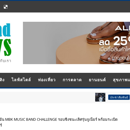
กับเรา
ทิง
ไลฟ์สไตล์
ท่องเที่ยว
การตลาด
ยานยนต์
สุขภาพ
อลิอันซ์ อยุธยา ค
ประชาสัมพันธ์
ัน MBK MUSIC BAND CHALLENGE รอบชิงชนะเลิศรุ่นจูเนียร์ พร้อมระเบิด
ร์