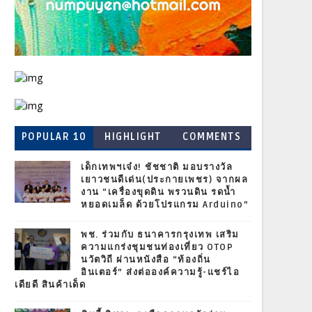
POPULAR 10
HIGHLIGHT
COMMENTS
เด็กเทพฯเจ๋ง! ชัชชาติ มอบรางวัล
เยาวชนดีเด่น(ประกายเพชร) จากผล
งาน “เครื่องขุดดิน พรวนดิน รดน้ำ
หยอดเมล็ด ด้วยโปรแกรม Arduino”
พช. ร่วมกับ ธนาคารกรุงเทพ เสริม
ความแกร่งชุมชนท่องเที่ยว OTOP
นวัตวิถี ผ่านหนังสือ “ท้องถิ่น
อินเตอร์” ส่งต่อองค์ความรู้-แชร์ไอ
เดียดี สินค้าเด็ด