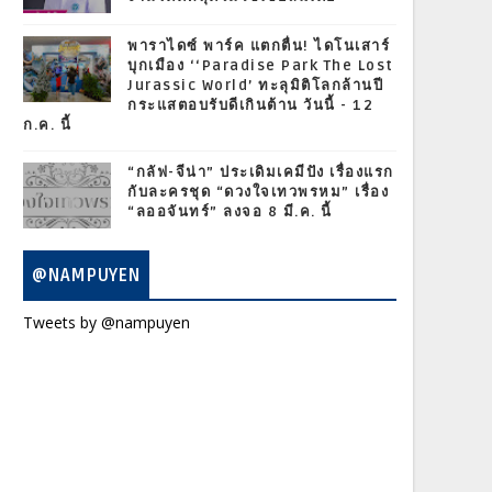
พาราไดซ์ พาร์ค แตกตื่น! ไดโนเสาร์
บุกเมือง ‘‘Paradise Park The Lost
Jurassic World’ ทะลุมิติโลกล้านปี
กระแสตอบรับดีเกินต้าน วันนี้ - 12
ก.ค. นี้
“กลัฟ-จีน่า” ประเดิมเคมีปัง เรื่องแรก
กับละครชุด “ดวงใจเทวพรหม” เรื่อง
“ลออจันทร์” ลงจอ 8 มี.ค. นี้
@NAMPUYEN
Tweets by @nampuyen