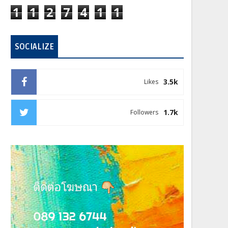
1
1
2
7
4
1
1
SOCIALIZE
3.5k
Likes
1.7k
Followers