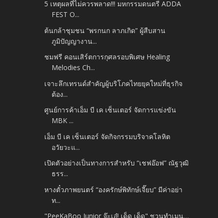
5 เหตุผลที่ไม่ควรพลาด!!! มหกรรมดนตรี ADDA
FEST O...
ต้นกล้าชุมชน “พรกนก ลาภเกิด” ผู้สืบสาน
ภูมิปัญญางาน...
ชมฟรี คอนเสิร์ตการกุศลรอบพิเศษ Healing
Melodies Ch...
เจาะลึกเทรนด์สำคัญผู้บริโภคไทยยุคใหม่ที่ธุรกิจ
ต้อง...
ศูนย์การค้าเอ็ม บี เค เซ็นเตอร์ จัดการแข่งขัน
MBK ...
เอ็ม บี เค เซ็นเตอร์ จัดกิจกรรมบริจาคโลหิต
อวัยวะแ...
เปิดตัวอย่างเป็นทางการสำหรับ “เชฟอ๊อฟ” ณัฐวุฒิ
ธรร...
หางตั๋วภาพยนตร์ “องครักษ์พิทักษ์เจี๊ยบ” มีค่าอย่า
ท...
"PeeKaBoo Junior จ๊ะเอ๋! เด็ด เด็ด" ชวนทำเมนู…