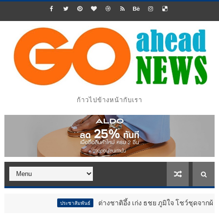
ก้าวไปข้างหน้ากับเรา
ต่างชาติอึ้ง เก่ง ธชย ภูมิใจ โชว์ชุดจากผ้าขาวม้า ปิด
ประชาสัมพันธ์