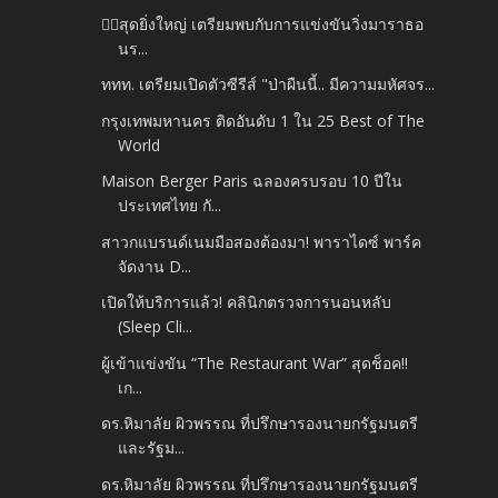
🏃‍♂️สุดยิ่งใหญ่ เตรียมพบกับการแข่งขันวิ่งมาราธอ
นร...
ททท. เตรียมเปิดตัวซีรีส์ "ป่าผืนนี้.. มีความมหัศจร...
กรุงเทพมหานคร ติดอันดับ 1 ใน 25 Best of The
World
Maison Berger Paris ฉลองครบรอบ 10 ปีใน
ประเทศไทย กั...
สาวกแบรนด์เนมมือสองต้องมา! พาราไดซ์ พาร์ค
จัดงาน D...
เปิดให้บริการแล้ว! คลินิกตรวจการนอนหลับ
(Sleep Cli...
ผู้เข้าแข่งขัน “The Restaurant War” สุดช็อค!!
เก...
ดร.หิมาลัย ผิวพรรณ ที่ปรึกษารองนายกรัฐมนตรี
และรัฐม...
ดร.หิมาลัย ผิวพรรณ ที่ปรึกษารองนายกรัฐมนตรี