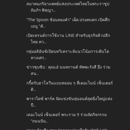
สมาคมภริยาแพทย์แห่งประเทศไทยในพระราชูป
ถัมภ์ฯ พิชญา...
“The Spoon ช้อนทองคำ” เผ็ด.ปรอทแตก เปิดศึก
เมนู “คั...
เปิดเทรนด์การใช้งาน LINE สำหรับธุรกิจค้าปลีก
ไทย คว...
กลุ่มอลิอันซ์เปิดบทวิเคราะห์แนวโน้มการเติบโต
ทางเศร...
ข่าวซุบซิบ : คุณเอ๋ นนทกานต์ ทัพพะรังสี อึง ร่วม
สน...
กรี้ดรับฮาโลวีนแบบหลอน ๆ ที่เดอะไนน์ เซ็นเตอร์
ติ...
พาราไดซ์ พาร์ค จัดแข่งขันหุ่นยนต์สุดยิ่งใหญ่แห่ง
ปี...
เดอะไนน์ เซ็นเตอร์ พระราม 9 ร่วมจัดกิจกรรม
“ถนนปัน...