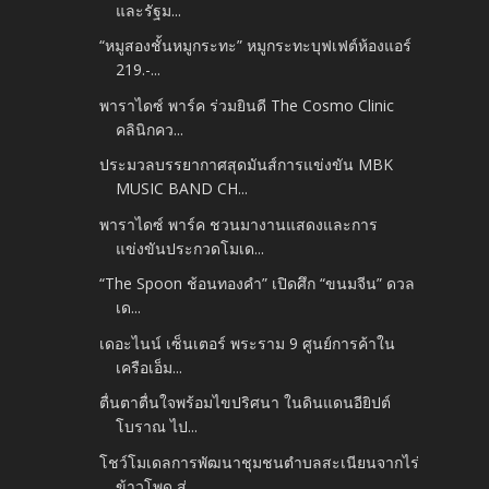
และรัฐม...
“หมูสองชั้นหมูกระทะ” หมูกระทะบุฟเฟต์ห้องแอร์
219.-...
พาราไดซ์ พาร์ค ร่วมยินดี The Cosmo Clinic
คลินิกคว...
ประมวลบรรยากาศสุดมันส์การแข่งขัน MBK
MUSIC BAND CH...
พาราไดซ์ พาร์ค ชวนมางานแสดงและการ
แข่งขันประกวดโมเด...
“The Spoon ช้อนทองคำ” เปิดศึก “ขนมจีน” ดวล
เด...
เดอะไนน์ เซ็นเตอร์ พระราม 9 ศูนย์การค้าใน
เครือเอ็ม...
ตื่นตาตื่นใจพร้อมไขปริศนา ในดินแดนอียิปต์
โบราณ ไป...
โชว์โมเดลการพัฒนาชุมชนตำบลสะเนียนจากไร่
ข้าวโพด สู่...