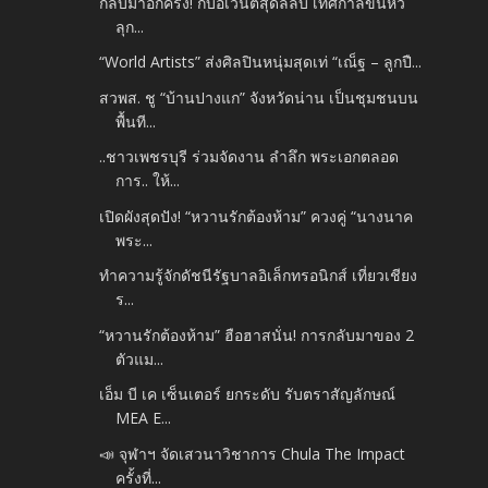
กลับมาอีกครั้ง! กับอีเวนต์สุดลี้ลับ เทศกาลขนหัว
ลุก...
“World Artists” ส่งศิลปินหนุ่มสุดเท่ “เณ็ฐ – ลูกปื...
สวพส. ชู “บ้านปางแก” จังหวัดน่าน เป็นชุมชนบน
พื้นที...
..ชาวเพชรบุรี ร่วมจัดงาน ลำลึก พระเอกตลอด
การ.. ให้...
เปิดผังสุดปัง! “หวานรักต้องห้าม” ควงคู่ “นางนาค
พระ...
ทำความรู้จักดัชนีรัฐบาลอิเล็กทรอนิกส์ เที่ยวเชียง
ร...
“หวานรักต้องห้าม” ฮือฮาสนั่น! การกลับมาของ 2
ตัวแม...
เอ็ม บี เค เซ็นเตอร์ ยกระดับ รับตราสัญลักษณ์
MEA E...
📣 จุฬาฯ จัดเสวนาวิชาการ Chula The Impact
ครั้งที่...