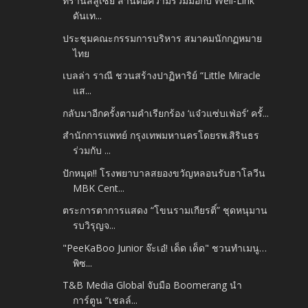
ทรานส์ลูเซีย สานต่อความร่วมมือกับ Well-Link
ดันเท...
ประชุมคณะกรรมการบริหาร สมาคมนักกฏหมาย
ไทย
เบลล่า ราณี​ ชวนสร้างปาฏิหาริย์ “Little Miracle
แส...
กลับมาอีกครั้งตามคำเรียกร้อง ‘แจ๋วแซ่บเฟ่อร์’ ครั้...
สำนักการแพทย์ กรุงเทพมหานครโดยรพ.สิรินธร
ร่วมกับ ...
ปักหมุด!! โรงพยาบาลสยองขวัญหลอนรับฮาโลวีน
MBK Cent...
ตระการตาการแสดง “โขนรามเกียรติ์” ชุดหนุมาน
รบวิรุญจ...
"PeeKaBoo Junior จ๊ะเอ๋! เด็ด เด็ด" ชวนทำเมนู…
พิซ...
T&B Media Global จับมือ Boomerang นำ
การ์ตูน “เชลล์...