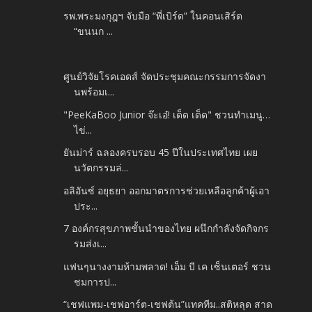
รพ.พระมงกุฎฯ จับมือ “พี่เบิร์ด” ในคอนเสิร์ต
“ขนนก ...
ศูนย์วิจัยโรคเอดส์ จัดประชุมคณะกรรมการจัดงา
นพร้อมเ...
"PeeKaBoo Junior จ๊ะเอ๋! เด็ด เด็ด" ชวนทำเมนู…
ไข่...
ยันม่าร์ ฉลองครบรอบ 45 ปีในประเทศไทย เผย
นวัตกรรมล่...
อลิอันซ์ อยุธยา ออกมาตรการช่วยเหลือลูกค้าผู้เอา
ประ...
7 องค์กรสุขภาพชั้นนำของไทย ผนึกกำลังจัดกิจกร
รมส่งเ...
แฟนๆนางงามห้ามพลาด! เอ็ม บี เค เซ็นเตอร์ ชวน
ชมการป...
“เชฟแพม-เชฟอาร์ต-เชฟต้น”แทคทีม..สติหลุด สาด