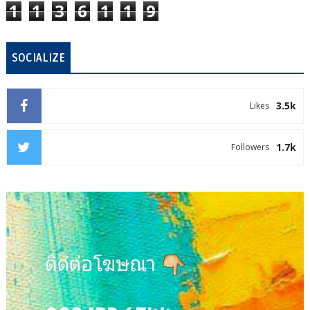
1
1
3
6
1
1
9
SOCIALIZE
3.5k
Likes
1.7k
Followers