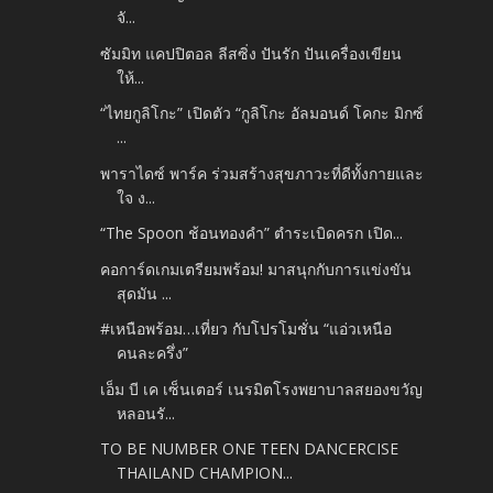
จั...
ซัมมิท แคปปิตอล ลีสซิ่ง ปันรัก ปันเครื่องเขียน
ให้...
“ไทยกูลิโกะ” เปิดตัว “กูลิโกะ อัลมอนด์ โคกะ มิกซ์
...
พาราไดซ์ พาร์ค ร่วมสร้างสุขภาวะที่ดีทั้งกายและ
ใจ ง...
“The Spoon ช้อนทองคำ” ตำระเบิดครก เปิด...
คอการ์ดเกมเตรียมพร้อม! มาสนุกกับการแข่งขัน
สุดมัน ...
#เหนือพร้อม…เที่ยว กับโปรโมชั่น “แอ่วเหนือ
คนละครึ่ง”
เอ็ม บี เค เซ็นเตอร์ เนรมิตโรงพยาบาลสยองขวัญ
หลอนรั...
TO BE NUMBER ONE TEEN DANCERCISE
THAILAND CHAMPION...