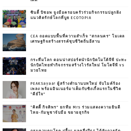
ซินดี้ บิชอพ จูงมือครอบครัวร่วมกิจกรรมปลูกฝัง
แนวคิดรักษ์โลกที่บูธ ECOTOPIA
CEA ถอดแบบพื้นที่ความสำเร็จ “สกลนคร” โมเดล
เศรษฐกิจสร้างสรรค์ชุบชีวิตถิ่นอีสาน
กระหึ่มโลก ดอนน่าสปอร์ตนำนักบิดโมโต้จีพี ปะทะ
นักบิดไทยทำกิจกรรมสร้างไวรัลใหม่ โมโตจีพี vs
มวยไทย
PEAKSayaa! ผู้สร้างตำนานบทใหม่ จับไมค์ร้อง
เพลง พร้อมอินเนอร์มาเต็มกับซิงเกิ้ลแรกในชีวิต
“คีย์ใจ”
“คิตตี้ กิจติพร” ยกทีม Mrs ร่วมแสดงความยินดี
ไทย-กัมพูชาจับมือ ขยายธุรกิจ
กรมควบคุมโรค ปลื้ม! ผลครึ่งปี65 ได้รับการจัด