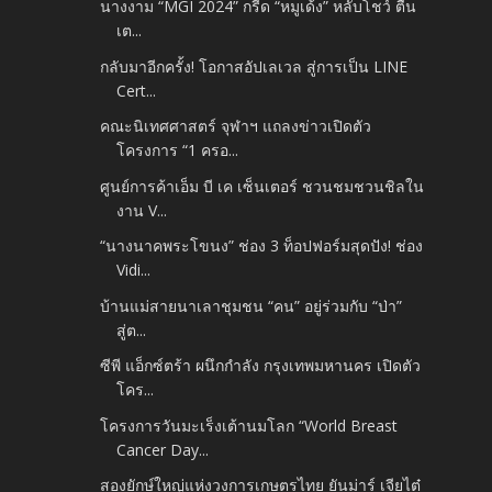
นางงาม “MGI 2024” กรี๊ด “หมูเด้ง” หลับโชว์ ตื่น
เต...
กลับมาอีกครั้ง! โอกาสอัปเลเวล สู่การเป็น LINE
Cert...
คณะนิเทศศาสตร์ จุฬาฯ แถลงข่าวเปิดตัว
โครงการ “1 ครอ...
ศูนย์การค้าเอ็ม บี เค เซ็นเตอร์ ชวนชมชวนชิลใน
งาน V...
“นางนาคพระโขนง” ช่อง 3 ท็อปฟอร์มสุดปัง! ช่อง
Vidi...
บ้านแม่สายนาเลาชุมชน “คน” อยู่ร่วมกับ “ป่า”
สู่ต...
ซีพี แอ็กซ์ตร้า ผนึกกำลัง กรุงเทพมหานคร เปิดตัว
โคร...
โครงการวันมะเร็งเต้านมโลก “World Breast
Cancer Day...
สองยักษ์ใหญ่แห่งวงการเกษตรไทย ยันม่าร์ เจียไต๋