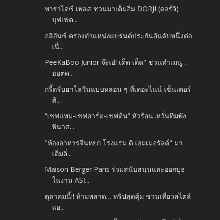
พาราไดซ์ เพลส ชวนมาเต็มอิ่ม DORJI (ดอร์จิ)
บุฟเฟ่ต...
อลิอันซ์ ครองตำแหน่งแบรนด์ประกันอันดับหนึ่งต่อ
เนื่...
PeeKaBoo Junior จ๊ะเอ๋! เด็ด เด็ด" ชวนทำเมนู…
ฮอตด...
กรี้ดรับฮาโลวีนแบบหลอน ๆ ที่เดอะไนน์ เซ็นเตอร์
ติ...
“เชฟแพม-เชฟอาร์ต-เชฟต้น” หัวร้อน..หวั่นทีมพัง
พินาศ...
"ห้องอาหารจีนหยก โรงแรม ดิ เอมเมอรัลด์" มา
เต็มอิ่...
Maison Berger Paris ร่วมสนับสนุนและออกบูธ
ในงาน ASI...
ตุลาคมนี้!! ห้ามพลาด… ทริปสุดคุ้ม ชวนเที่ยวสไตล์
แอ...