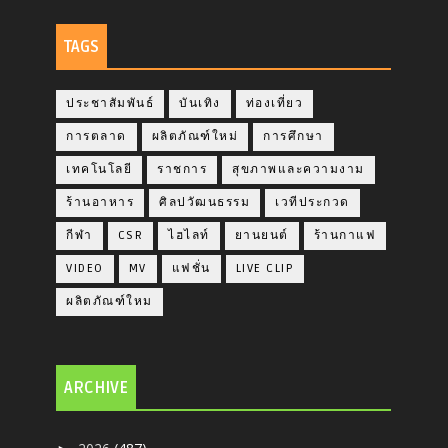
TAGS
ประชาสัมพันธ์
บันเทิง
ท่องเที่ยว
การตลาด
ผลิตภัณฑ์ใหม่
การศึกษา
เทคโนโลยี
ราชการ
สุขภาพและความงาม
ร้านอาหาร
ศิลปวัฒนธรรม
เวทีประกวด
กีฬา
CSR
ไฮไลท์
ยานยนต์
ร้านกาแฟ
VIDEO
MV
แฟชั่น
LIVE CLIP
ผลิตภัณฑ์ใหม
ARCHIVE