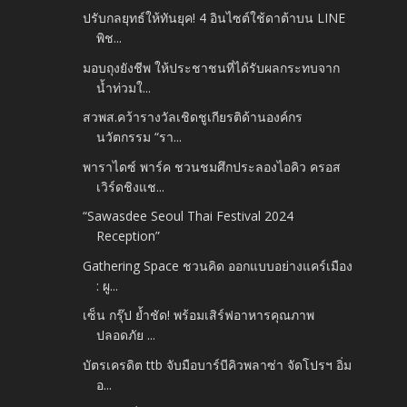
ปรับกลยุทธ์ให้ทันยุค! 4 อินไซต์ใช้ดาต้าบน LINE
พิช...
มอบถุงยังชีพ ให้ประชาชนที่ได้รับผลกระทบจาก
น้ำท่วมใ...
สวพส.คว้ารางวัลเชิดชูเกียรติด้านองค์กร
นวัตกรรม “รา...
พาราไดซ์ พาร์ค ชวนชมศึกประลองไอคิว ครอส
เวิร์ดชิงแช...
“Sawasdee Seoul Thai Festival 2024
Reception”
Gathering Space ชวนคิด ออกแบบอย่างแคร์เมือง
: ผู...
เซ็น กรุ๊ป ย้ำชัด! พร้อมเสิร์ฟอาหารคุณภาพ
ปลอดภัย ...
บัตรเครดิต ttb จับมือบาร์บีคิวพลาซ่า จัดโปรฯ อิ่ม
อ...