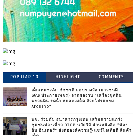
POPULAR 10
HIGHLIGHT
COMMENTS
เด็กเทพฯเจ๋ง! ชัชชาติ มอบรางวัล เยาวชนดี
เด่น(ประกายเพชร) จากผลงาน “เครื่องขุดดิน
พรวนดิน รดน้ำ หยอดเมล็ด ด้วยโปรแกรม
Arduino”
พช. ร่วมกับ ธนาคารกรุงเทพ เสริมความแกร่ง
ชุมชนท่องเที่ยว OTOP นวัตวิถี ผ่านหนังสือ “ท้อง
ถิ่น อินเตอร์” ส่งต่อองค์ความรู้-แชร์ไอเดียดี สินค้า
เด็ด