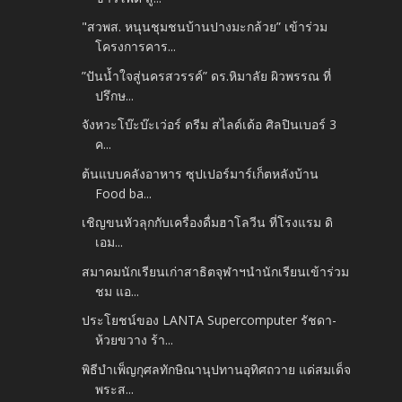
"สวพส. หนุนชุมชนบ้านปางมะกล้วย” เข้าร่วม
โครงการคาร...
”ปันน้ำใจสู่นครสวรรค์” ดร.หิมาลัย ผิวพรรณ ที่
ปรึกษ...
จังหวะโบ๊ะบ๊ะเว่อร์ ดรีม สไลด์เด้อ ศิลปินเบอร์ 3
ค...
ต้นแบบคลังอาหาร ซุปเปอร์มาร์เก็ตหลังบ้าน
Food ba...
เชิญขนหัวลุกกับเครื่องดื่มฮาโลวีน ที่โรงแรม ดิ
เอม...
สมาคมนักเรียนเก่าสาธิตจุฬาฯนำนักเรียนเข้าร่วม
ชม แอ...
ประโยชน์ของ LANTA Supercomputer รัชดา-
ห้วยขวาง ร้า...
พิธีบำเพ็ญกุศลทักษิณานุปทานอุทิศถวาย แด่สมเด็จ
พระส...