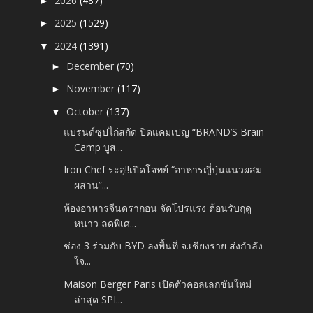
2026
(487)
►
2025
(1529)
►
2024
(1391)
▼
December
(70)
►
November
(117)
►
October
(137)
▼
แบรนด์ซุปไก่สกัด ปิดแคมเปญ “BRAND’S Brain
Camp บูส...
Iron Chef ระอุ!!เปิดโจทย์ “อาหารญี่ปุ่นแนวผสม
ผสาน”...
ห้องอาหารจีนดรากอน จัดโปรแรง ต้อนรับฤดู
หนาว ลดพิเศ...
ช่อง 3 ร่วมกับ BYD ลงพื้นที่ จ.เชียงราย ส่งกำลัง
ใจ...
Maison Berger Paris เปิดตัวคอลเลกชันใหม่
ล่าสุด SPI...