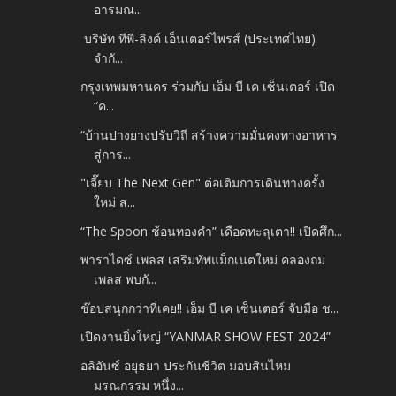
อารมณ...
บริษัท ทีพี-ลิงค์ เอ็นเตอร์ไพรส์ (ประเทศไทย)
จำกั...
กรุงเทพมหานคร ร่วมกับ เอ็ม บี เค เซ็นเตอร์ เปิด
“ค...
“บ้านปางยางปรับวิถี สร้างความมั่นคงทางอาหาร
สู่การ...
"เจี๊ยบ The Next Gen" ต่อเติมการเดินทางครั้ง
ใหม่ ส...
“The Spoon ช้อนทองคำ” เดือดทะลุเตา!! เปิดศึก...
พาราไดซ์ เพลส เสริมทัพแม็กเนตใหม่ คลองถม
เพลส พบกั...
ช๊อปสนุกกว่าที่เคย!! เอ็ม บี เค เซ็นเตอร์ จับมือ ช...
เปิดงานยิ่งใหญ่ “YANMAR SHOW FEST 2024”
อลิอันซ์ อยุธยา ประกันชีวิต มอบสินไหม
มรณกรรม หนึ่ง...