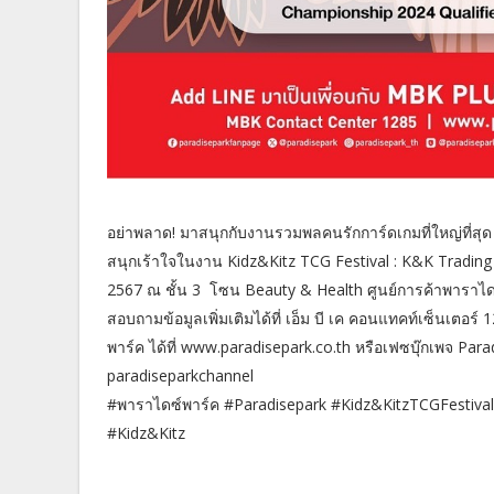
อย่าพลาด! มาสนุกกับงานรวมพลคนรักการ์ดเกมที่ใหญ่ที่สุ
สนุกเร้าใจในงาน Kidz&Kitz TCG Festival : K&K Trading C
2567 ณ ชั้น 3 โซน Beauty & Health ศูนย์การค้าพาราได
สอบถามข้อมูลเพิ่มเติมได้ที่ เอ็ม บี เค คอนแทคท์เซ็นเตอ
พาร์ค ได้ที่ www.paradisepark.co.th หรือเฟซบุ๊กเพจ Pa
paradiseparkchannel
#พาราไดซ์พาร์ค #Paradisepark #Kidz&KitzTCGFestiv
#Kidz&Kitz