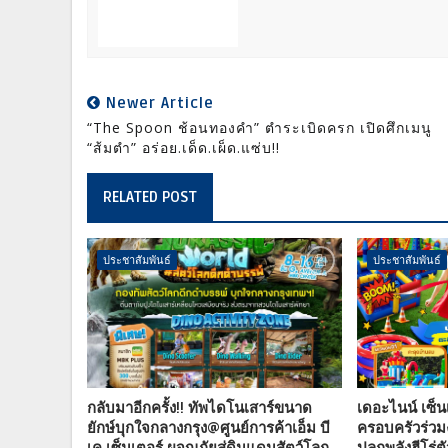
Newer Article
“The Spoon ช้อนทองคำ” ตำระเบิดครก เปิดศึกเมนู
“ส้มตำ” อร่อย.เด็ด.เผ็ด.แซ่บ!!
RELATED POST
ประชาสัมพันธ์
ประชาสัมพันธ์
กลับมาอีกครั้ง!! ทัพไดโนเสาร์ขนาด
เดอะไนน์ เซ็น
ยักษ์บุกใจกลางกรุง@ศูนย์การค้าเอ็ม บี
ครอบครัวร่วม