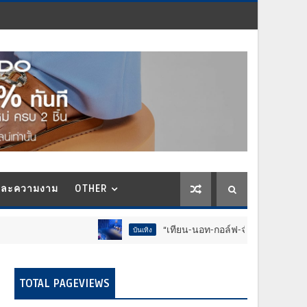
และความงาม
OTHER
“เทียน-นอท-กอล์ฟ-จำลอง-โฟล์ค” ร้องจ๊าก!! อุป
บันเทิง
TOTAL PAGEVIEWS