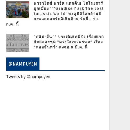
พาราไดซ์ พาร์ค แตกตื่น! ไดโนเสาร์
บุกเมือง ‘‘Paradise Park The Lost
Jurassic World’ ทะลุมิติโลกล้านปี
กระแสตอบรับดีเกินต้าน วันนี้ - 12
ก.ค. นี้
“กลัฟ-จีน่า” ประเดิมเคมีปัง เรื่องแรก
กับละครชุด “ดวงใจเทวพรหม” เรื่อง
“ลออจันทร์” ลงจอ 8 มี.ค. นี้
@NAMPUYEN
Tweets by @nampuyen