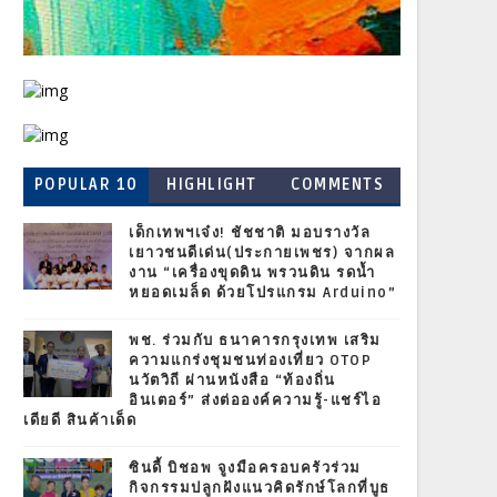
POPULAR 10
HIGHLIGHT
COMMENTS
เด็กเทพฯเจ๋ง! ชัชชาติ มอบรางวัล
เยาวชนดีเด่น(ประกายเพชร) จากผล
งาน “เครื่องขุดดิน พรวนดิน รดน้ำ
หยอดเมล็ด ด้วยโปรแกรม Arduino”
พช. ร่วมกับ ธนาคารกรุงเทพ เสริม
ความแกร่งชุมชนท่องเที่ยว OTOP
นวัตวิถี ผ่านหนังสือ “ท้องถิ่น
อินเตอร์” ส่งต่อองค์ความรู้-แชร์ไอ
เดียดี สินค้าเด็ด
ซินดี้ บิชอพ จูงมือครอบครัวร่วม
กิจกรรมปลูกฝังแนวคิดรักษ์โลกที่บูธ