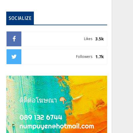
SOCIALIZE
3.5k
Likes
1.7k
Followers