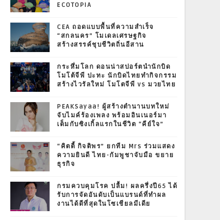
ECOTOPIA
CEA ถอดแบบพื้นที่ความสำเร็จ
“สกลนคร” โมเดลเศรษฐกิจ
สร้างสรรค์ชุบชีวิตถิ่นอีสาน
กระหึ่มโลก ดอนน่าสปอร์ตนำนักบิด
โมโต้จีพี ปะทะ นักบิดไทยทำกิจกรรม
สร้างไวรัลใหม่ โมโตจีพี vs มวยไทย
PEAKSayaa! ผู้สร้างตำนานบทใหม่
จับไมค์ร้องเพลง พร้อมอินเนอร์มา
เต็มกับซิงเกิ้ลแรกในชีวิต “คีย์ใจ”
“คิตตี้ กิจติพร” ยกทีม Mrs ร่วมแสดง
ความยินดี ไทย-กัมพูชาจับมือ ขยาย
ธุรกิจ
กรมควบคุมโรค ปลื้ม! ผลครึ่งปี65 ได้
รับการจัดอันดับเป็นแบรนด์ที่ทำผล
งานได้ดีที่สุดในโซเชียลมีเดีย