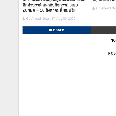
เค เซ็นเตอร์ ผจญภัยสู่ดินแดนสัตว์โลก
ปลุกพลังฮีโร่ต
ดึกดำบรรพ์ สนุกกับกิจกรรม DINO
Go Ahead N
ZONE 8 – 16 สิงหาคมนี้ ชมฟรี!!
Go Ahead News
Aug 06, 2026
BLOGGER
NO
POS