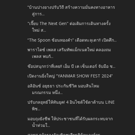
“บ้านปางยางปรับวิถี สร้างความมั่นคงทางอาหาร
สู่การ...
"เจี๊ยบ The Next Gen" ต่อเติมการเดินทางครั้ง
ใหม่ ส...
“The Spoon ช้อนทองคำ” เดือดทะลุเตา!! เปิดศึก...
พาราไดซ์ เพลส เสริมทัพแม็กเนตใหม่ คลองถม
เพลส พบกั...
ช๊อปสนุกกว่าที่เคย!! เอ็ม บี เค เซ็นเตอร์ จับมือ ช...
เปิดงานยิ่งใหญ่ “YANMAR SHOW FEST 2024”
อลิอันซ์ อยุธยา ประกันชีวิต มอบสินไหม
มรณกรรม หนึ่ง...
ปรับกลยุทธ์ให้ทันยุค! 4 อินไซต์ใช้ดาต้าบน LINE
พิช...
มอบถุงยังชีพ ให้ประชาชนที่ได้รับผลกระทบจาก
น้ำท่วมใ...
สวพส.คว้ารางวัลเชิดชูเกียรติด้านองค์กร