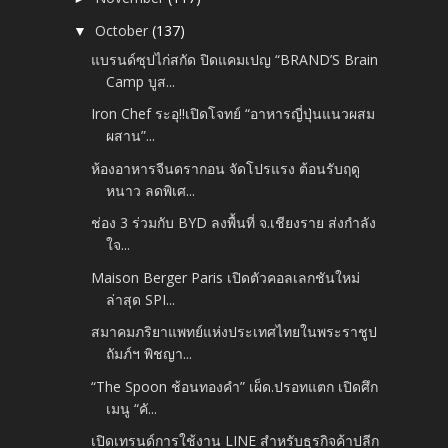
October
(137)
▼
แบรนด์ซุปไก่สกัด ปิดแคมเปญ “BRAND’S Brain
Camp บูส...
Iron Chef ระอุ!!เปิดโจทย์ “อาหารญี่ปุ่นแนวผสม
ผสาน”...
ห้องอาหารจีนดรากอน จัดโปรแรง ต้อนรับฤดู
หนาว ลดพิเศ...
ช่อง 3 ร่วมกับ BYD ลงพื้นที่ จ.เชียงราย ส่งกำลัง
ใจ...
Maison Berger Paris เปิดตัวคอลเลกชันใหม่
ล่าสุด SPI...
สมาคมภริยาแพทย์แห่งประเทศไทยในพระราชูป
ถัมภ์ฯ พิชญา...
“The Spoon ช้อนทองคำ” เผ็ด.ปรอทแตก เปิดศึก
เมนู “คั...
เปิดเทรนด์การใช้งาน LINE สำหรับธุรกิจค้าปลีก