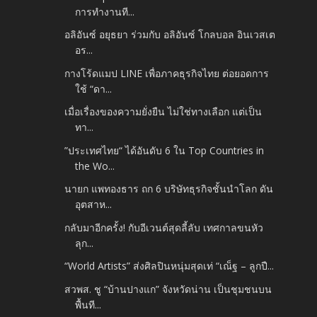
การทำงานที...
อลิอันซ์ อยุธยา ร่วมกับ อลิอันซ์ โกลบอล อินเวสเต
อร...
กางโร้ดแมป LINE เพื่อภาคธุรกิจไทย ต่อยอดการ
ใช้ “ดา...
เมื่อเรื่องของความยั่งยืน ไม่ใช่ทางเลือก แต่เป็น
ทา...
”ประเทศไทย“ ได้อันดับ 6 ใน Top Countries in
the Wo...
นายก แพทองธาร ถก 6 บริษัทธุรกิจชั้นนำโลก ดัน
อุตสาห...
กลับมาอีกครั้ง! กับอีเวนต์สุดลี้ลับ เทศกาลขนหัว
ลุก...
“World Artists” ส่งศิลปินหนุ่มสุดเท่ “เณ็ฐ – ลูกปื...
สวพส. ชู “บ้านปางแก” จังหวัดน่าน เป็นชุมชนบน
พื้นที...