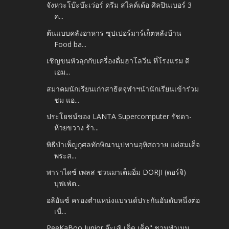
จังหวะโบ๊ะบ๊ะเว่อร์ ดรีม สไลด์เด้อ ศิลปินเบอร์ 3
ค...
ต้นแบบคลังอาหาร ซุปเปอร์มาร์เก็ตหลังบ้าน
Food ba...
เชิญขนหัวลุกกับเครื่องดื่มฮาโลวีน ที่โรงแรม ดิ
เอม...
สมาคมนักเรียนเก่าสาธิตจุฬาฯนำนักเรียนเข้าร่วม
ชม แอ...
ประโยชน์ของ LANTA Supercomputer รัชดา-
ห้วยขวาง ร้า...
พิธีบำเพ็ญกุศลทักษิณานุปทานอุทิศถวาย แด่สมเด็จ
พระส...
พาราไดซ์ เพลส ชวนมาเต็มอิ่ม DORJI (ดอร์จิ)
บุฟเฟ่ต...
อลิอันซ์ ครองตำแหน่งแบรนด์ประกันอันดับหนึ่งต่อ
เนื่...
PeeKaBoo Junior จ๊ะเอ๋! เด็ด เด็ด" ชวนทำเมนู…