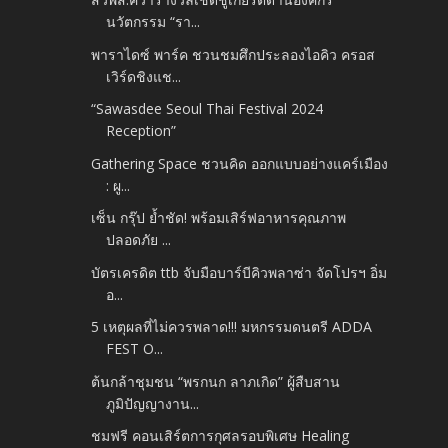
นวัตกรรม “รา...
พาราไดซ์ พาร์ค ชวนชมศึกประลองไอคิว ครอส
เวิร์ดชิงแช...
“Sawasdee Seoul Thai Festival 2024
Reception”
Gathering Space ชวนคิด ออกแบบอย่างแคร์เมือง
: ผู...
เซ็น กรุ๊ป ย้ำชัด! พร้อมเสิร์ฟอาหารคุณภาพ
ปลอดภัย ...
บัตรเครดิต ttb จับมือบาร์บีคิวพลาซ่า จัดโปรฯ อิ่ม
อ...
5 เหตุผลที่ไม่ควรพลาด!!! มหกรรมดนตรี ADDA
FEST O...
ต้นกล้าชุมชน “พรกนก ลาภเกิด” ผู้สืบสาน
ภูมิปัญญางาน...
ชมฟรี คอนเสิร์ตการกุศลรอบพิเศษ Healing