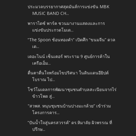
ประมวลบรรยากาศสุดมันส์การแข่งขัน MBK
MUSIC BAND CH...
พาราไดซ์ พาร์ค ชวนมางานแสดงและการ
แข่งขันประกวดโมเด...
“The Spoon ช้อนทองคำ” เปิดศึก “ขนมจีน” ดวล
เด...
เดอะไนน์ เซ็นเตอร์ พระราม 9 ศูนย์การค้าใน
เครือเอ็ม...
ตื่นตาตื่นใจพร้อมไขปริศนา ในดินแดนอียิปต์
โบราณ ไป...
โชว์โมเดลการพัฒนาชุมชนตำบลสะเนียนจากไร่
ข้าวโพด สู่...
"สวพส. หนุนชุมชนบ้านปางมะกล้วย” เข้าร่วม
โครงการคาร...
”ปันน้ำใจสู่นครสวรรค์” ดร.หิมาลัย ผิวพรรณ ที่
ปรึกษ...