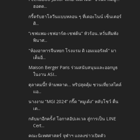
ฮอตด...
กรี้ดรับฮาโลวีนแบบหลอน ๆ ที่เดอะไนน์ เซ็นเตอร์
ติ...
“เชฟแพม-เชฟอาร์ต-เชฟต้น” หัวร้อน..หวั่นทีมพัง
พินาศ...
"ห้องอาหารจีนหยก โรงแรม ดิ เอมเมอรัลด์" มา
เต็มอิ่...
Maison Berger Paris ร่วมสนับสนุนและออกบูธ
ในงาน ASI...
ตุลาคมนี้!! ห้ามพลาด… ทริปสุดคุ้ม ชวนเที่ยวสไตล์
แอ...
นางงาม “MGI 2024” กรี๊ด “หมูเด้ง” หลับโชว์ ตื่น
เต...
กลับมาอีกครั้ง! โอกาสอัปเลเวล สู่การเป็น LINE
Cert...
คณะนิเทศศาสตร์ จุฬาฯ แถลงข่าวเปิดตัว