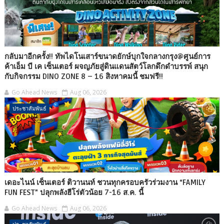
กลับมาอีกครั้ง!! ทัพไดโนเสาร์ขนาดยักษ์บุกใจกลางกรุง@ศูนย์การ
ค้าเอ็ม บี เค เซ็นเตอร์ ผจญภัยสู่ดินแดนสัตว์โลกดึกดำบรรพ์ สนุก
กับกิจกรรม DINO ZONE 8 – 16 สิงหาคมนี้ ชมฟรี!!
Go Ahead News
Aug 06, 2026
ประชาสัมพันธ์
เดอะไนน์ เซ็นเตอร์ ติวานนท์ ชวนทุกครอบครัวร่วมงาน “FAMILY
FUN FEST” ปลุกพลังฮีโร่ตัวน้อย 7-16 ส.ค. นี้
Go Ahead News
Aug 06, 2026