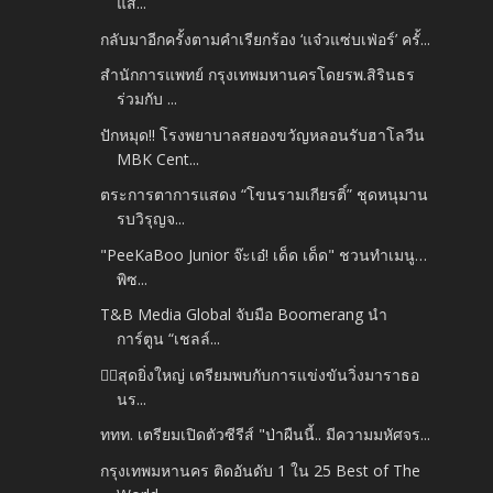
แส...
กลับมาอีกครั้งตามคำเรียกร้อง ‘แจ๋วแซ่บเฟ่อร์’ ครั้...
สำนักการแพทย์ กรุงเทพมหานครโดยรพ.สิรินธร
ร่วมกับ ...
ปักหมุด!! โรงพยาบาลสยองขวัญหลอนรับฮาโลวีน
MBK Cent...
ตระการตาการแสดง “โขนรามเกียรติ์” ชุดหนุมาน
รบวิรุญจ...
"PeeKaBoo Junior จ๊ะเอ๋! เด็ด เด็ด" ชวนทำเมนู…
พิซ...
T&B Media Global จับมือ Boomerang นำ
การ์ตูน “เชลล์...
🏃‍♂️สุดยิ่งใหญ่ เตรียมพบกับการแข่งขันวิ่งมาราธอ
นร...
ททท. เตรียมเปิดตัวซีรีส์ "ป่าผืนนี้.. มีความมหัศจร...
กรุงเทพมหานคร ติดอันดับ 1 ใน 25 Best of The