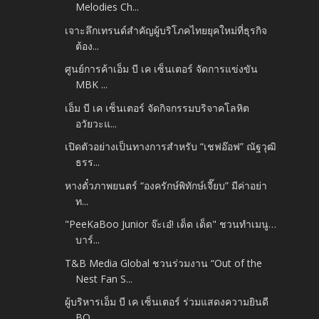
Melodies Ch...
เจาะลึกเทรนด์สำคัญผู้บริโภคไทยยุคใหม่ที่ธุรกิจ
ต้อง...
ศูนย์การค้าเอ็ม บี เค เซ็นเตอร์ จัดการแข่งขัน
MBK ...
เอ็ม บี เค เซ็นเตอร์ จัดกิจกรรมบริจาคโลหิต
อวัยวะแ...
เปิดตัวอย่างเป็นทางการสำหรับ “เชฟอ๊อฟ” ณัฐวุฒิ
ธรร...
หางตั๋วภาพยนตร์ “องครักษ์พิทักษ์เจี๊ยบ” มีค่าอย่า
ท...
"PeeKaBoo Junior จ๊ะเอ๋! เด็ด เด็ด" ชวนทำเมนู…
บาร์...
T&B Media Global ชวนร่วมงาน “Out of the
Nest Fan S...
ผู้บริหารเอ็ม บี เค เซ็นเตอร์ ร่วมแสดงความยินดี
BO...