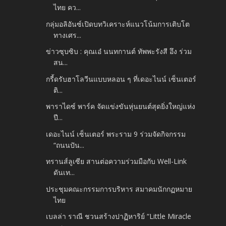
ไทย คว...
กลุ่มอลิอันซ์เปิดบทวิเคราะห์แนวโน้มการเติบโต
ทางเศร...
ข่าวซุบซิบ : คุณเอ๋ นนทกานต์ ทัพพะรังสี อึง ร่วม
สน...
กรี้ดรับฮาโลวีนแบบหลอน ๆ ที่เดอะไนน์ เซ็นเตอร์
ติ...
พาราไดซ์ พาร์ค จัดแข่งขันหุ่นยนต์สุดยิ่งใหญ่แห่ง
ปี...
เดอะไนน์ เซ็นเตอร์ พระราม 9 ร่วมจัดกิจกรรม
“ถนนปัน...
ทรานส์ลูเซีย สานต่อความร่วมมือกับ Well-Link
ดันเท...
ประชุมคณะกรรมการบริหาร สมาคมนักกฏหมาย
ไทย
เบลล่า ราณี​ ชวนสร้างปาฏิหาริย์ “Little Miracle