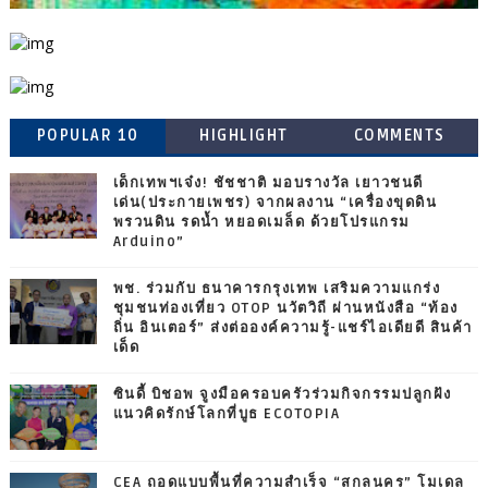
POPULAR 10
HIGHLIGHT
COMMENTS
เด็กเทพฯเจ๋ง! ชัชชาติ มอบรางวัล เยาวชนดี
เด่น(ประกายเพชร) จากผลงาน “เครื่องขุดดิน
พรวนดิน รดน้ำ หยอดเมล็ด ด้วยโปรแกรม
Arduino”
พช. ร่วมกับ ธนาคารกรุงเทพ เสริมความแกร่ง
ชุมชนท่องเที่ยว OTOP นวัตวิถี ผ่านหนังสือ “ท้อง
ถิ่น อินเตอร์” ส่งต่อองค์ความรู้-แชร์ไอเดียดี สินค้า
เด็ด
ซินดี้ บิชอพ จูงมือครอบครัวร่วมกิจกรรมปลูกฝัง
แนวคิดรักษ์โลกที่บูธ ECOTOPIA
CEA ถอดแบบพื้นที่ความสำเร็จ “สกลนคร” โมเดล