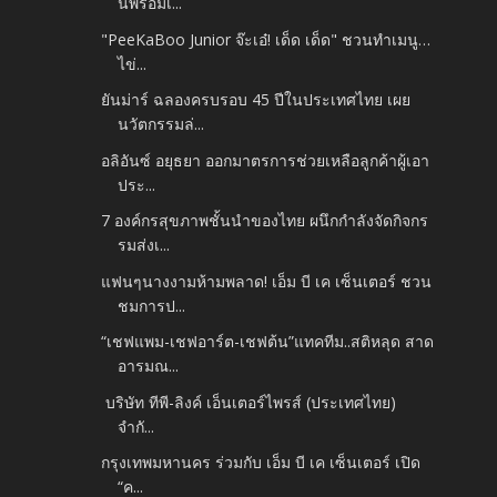
นพร้อมเ...
"PeeKaBoo Junior จ๊ะเอ๋! เด็ด เด็ด" ชวนทำเมนู…
ไข่...
ยันม่าร์ ฉลองครบรอบ 45 ปีในประเทศไทย เผย
นวัตกรรมล่...
อลิอันซ์ อยุธยา ออกมาตรการช่วยเหลือลูกค้าผู้เอา
ประ...
7 องค์กรสุขภาพชั้นนำของไทย ผนึกกำลังจัดกิจกร
รมส่งเ...
แฟนๆนางงามห้ามพลาด! เอ็ม บี เค เซ็นเตอร์ ชวน
ชมการป...
“เชฟแพม-เชฟอาร์ต-เชฟต้น”แทคทีม..สติหลุด สาด
อารมณ...
บริษัท ทีพี-ลิงค์ เอ็นเตอร์ไพรส์ (ประเทศไทย)
จำกั...
กรุงเทพมหานคร ร่วมกับ เอ็ม บี เค เซ็นเตอร์ เปิด
“ค...