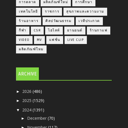
การตลาด
ผลิตภัณฑ์ใหม่
การศึกษา
เทคโนโลยี
ราชการ
สุขภาพและความงาม
ร้านอาหาร
ศิลปวัฒนธรรม
เวทีประกวด
กีฬา
CSR
ไฮไลท์
ยานยนต์
ร้านกาแฟ
VIDEO
MV
แฟชั่น
LIVE CLIP
ผลิตภัณฑ์ใหม
ARCHIVE
2026
(486)
►
2025
(1529)
►
2024
(1391)
▼
December
(70)
►
November
(117)
►