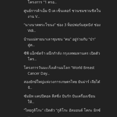
โครงการ “1 ครอ...
ศูนย์การค้าเอ็ม บี เค เซ็นเตอร์ ชวนชมชวนชิลใน
งาน V...
“นางนาคพระโขนง” ช่อง 3 ท็อปฟอร์มสุดปัง! ช่อง
Vidi...
บ้านแม่สายนาเลาชุมชน “คน” อยู่ร่วมกับ “ป่า”
สู่ต...
ซีพี แอ็กซ์ตร้า ผนึกกำลัง กรุงเทพมหานคร เปิดตัว
โคร...
โครงการวันมะเร็งเต้านมโลก “World Breast
Cancer Day...
สองยักษ์ใหญ่แห่งวงการเกษตรไทย ยันม่าร์ เจียไต๋
จั...
ซัมมิท แคปปิตอล ลีสซิ่ง ปันรัก ปันเครื่องเขียน
ให้...
“ไทยกูลิโกะ” เปิดตัว “กูลิโกะ อัลมอนด์ โคกะ มิกซ์
...