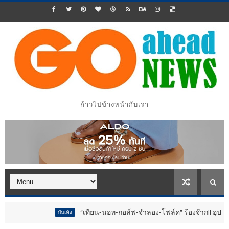
ก้าวไปข้างหน้ากับเรา
“เทียน-นอท-กอล์ฟ-จำลอง-โฟล์ค” ร้องจ๊าก!! อุปกรณ์ม่วนจอยงา
บันเทิง