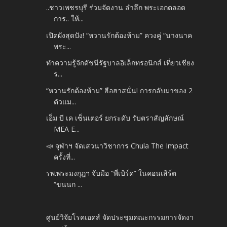
..ชาวเพชรบุรี ร่วมจัดงาน ลำลึก พระเอกตลอด
การ.. ให้...
เปิดผังสุดปัง! “หวานรักต้องห้าม” ควงคู่ “นางนาค
พระ...
ทำความรู้จักดัชนีรัฐบาลอิเล็กทรอนิกส์ เที่ยวเชียง
ร...
“หวานรักต้องห้าม” ฮือฮาสนั่น! การกลับมาของ 2
ตัวแม...
เอ็ม บี เค เซ็นเตอร์ ยกระดับ รับตราสัญลักษณ์
MEA E...
📣 จุฬาฯ จัดเสวนาวิชาการ Chula The Impact
ครั้งที่...
รพ.พระมงกุฎฯ จับมือ “พี่เบิร์ด” ในคอนเสิร์ต
“ขนนก ...
ศูนย์วิจัยโรคเอดส์ จัดประชุมคณะกรรมการจัดงา