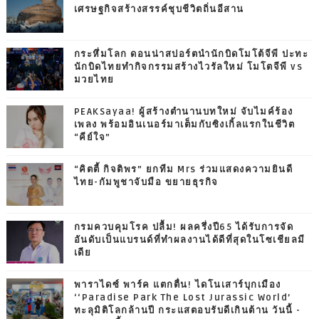
เศรษฐกิจสร้างสรรค์ชุบชีวิตถิ่นอีสาน
กระหึ่มโลก ดอนน่าสปอร์ตนำนักบิดโมโต้จีพี ปะทะ
นักบิดไทยทำกิจกรรมสร้างไวรัลใหม่ โมโตจีพี vs
มวยไทย
PEAKSayaa! ผู้สร้างตำนานบทใหม่ จับไมค์ร้อง
เพลง พร้อมอินเนอร์มาเต็มกับซิงเกิ้ลแรกในชีวิต
“คีย์ใจ”
“คิตตี้ กิจติพร” ยกทีม Mrs ร่วมแสดงความยินดี
ไทย-กัมพูชาจับมือ ขยายธุรกิจ
กรมควบคุมโรค ปลื้ม! ผลครึ่งปี65 ได้รับการจัด
อันดับเป็นแบรนด์ที่ทำผลงานได้ดีที่สุดในโซเชียลมี
เดีย
พาราไดซ์ พาร์ค แตกตื่น! ไดโนเสาร์บุกเมือง
‘‘Paradise Park The Lost Jurassic World’
ทะลุมิติโลกล้านปี กระแสตอบรับดีเกินต้าน วันนี้ -