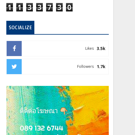
1
1
3
3
7
3
0
SOCIALIZE
3.5k
Likes
1.7k
Followers