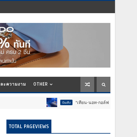
และความงาม
OTHER
“เทียน-นอท-กอล์ฟ-จำลอง-โฟล์ค” ร้องจ๊าก!! อุปกรณ
บันเทิง
TOTAL PAGEVIEWS