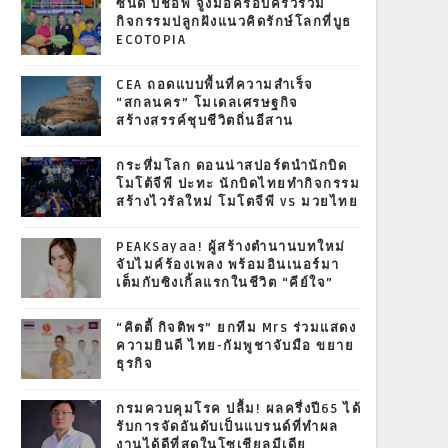
ซินดี้ บิชอพ จูงมือครอบครัวร่วม
กิจกรรมปลูกฝังแนวคิดรักษ์โลกที่บูธ
ECOTOPIA
CEA ถอดแบบพื้นที่ความสำเร็จ
“สกลนคร” โมเดลเศรษฐกิจ
สร้างสรรค์ชุบชีวิตถิ่นอีสาน
กระหึ่มโลก ดอนน่าสปอร์ตนำนักบิด
โมโต้จีพี ปะทะ นักบิดไทยทำกิจกรรม
สร้างไวรัลใหม่ โมโตจีพี vs มวยไทย
PEAKSayaa! ผู้สร้างตำนานบทใหม่
จับไมค์ร้องเพลง พร้อมอินเนอร์มา
เต็มกับซิงเกิ้ลแรกในชีวิต “คีย์ใจ”
“คิตตี้ กิจติพร” ยกทีม Mrs ร่วมแสดง
ความยินดี ไทย-กัมพูชาจับมือ ขยาย
ธุรกิจ
กรมควบคุมโรค ปลื้ม! ผลครึ่งปี65 ได้
รับการจัดอันดับเป็นแบรนด์ที่ทำผล
งานได้ดีที่สุดในโซเชียลมีเดีย