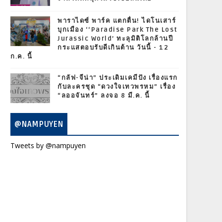
พาราไดซ์ พาร์ค แตกตื่น! ไดโนเสาร์
บุกเมือง ‘‘Paradise Park The Lost
Jurassic World’ ทะลุมิติโลกล้านปี
กระแสตอบรับดีเกินต้าน วันนี้ - 12
ก.ค. นี้
“กลัฟ-จีน่า” ประเดิมเคมีปัง เรื่องแรก
กับละครชุด “ดวงใจเทวพรหม” เรื่อง
“ลออจันทร์” ลงจอ 8 มี.ค. นี้
@NAMPUYEN
Tweets by @nampuyen