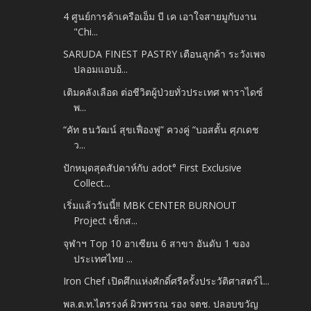
4 ศูนย์การค้าเครือเอ็ม บี เค เอาใจสายมูกับงาน
"Chi...
SARUDA FINEST PASTRY เตือนลูกค้า ระวังเพจ
ปลอมแอบอ้...
เติมคลังเลือด ต่อชีวิตผู้ป่วยทั่วประเทศ พาราไดซ์
พ...
“คัท ธนวัฒน์ สุขเฟื่องฟู” ควงคู่ “บอสตั้น ศุภเดช
ว...
ปักหมุดสุดสัปดาห์กับ adot° First Exclusive
Collect...
เริ่มแล้ววันนี้!! MBK CENTER BURNOUT
Project เช็กส...
จุฬาฯ Top 10 อาเซียน 6 สาขา อันดับ 1 ของ
ประเทศไทย ...
Iron Chef เปิดศึกแห่งศักดิ์ศรีครั้งประวัติศาสตร์ไ...
พล.ต.ท.ไตรรงค์ ผิวพรรณ รอง จตช. ปลอบขวัญ