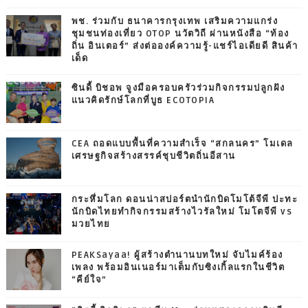
พช. ร่วมกับ ธนาคารกรุงเทพ เสริมความแกร่ง
ชุมชนท่องเที่ยว OTOP นวัตวิถี ผ่านหนังสือ “ท้อง
ถิ่น อินเตอร์” ส่งต่อองค์ความรู้-แชร์ไอเดียดี สินค้า
เด็ด
ซินดี้ บิชอพ จูงมือครอบครัวร่วมกิจกรรมปลูกฝัง
แนวคิดรักษ์โลกที่บูธ ECOTOPIA
CEA ถอดแบบพื้นที่ความสำเร็จ “สกลนคร” โมเดล
เศรษฐกิจสร้างสรรค์ชุบชีวิตถิ่นอีสาน
กระหึ่มโลก ดอนน่าสปอร์ตนำนักบิดโมโต้จีพี ปะทะ
นักบิดไทยทำกิจกรรมสร้างไวรัลใหม่ โมโตจีพี vs
มวยไทย
PEAKSayaa! ผู้สร้างตำนานบทใหม่ จับไมค์ร้อง
เพลง พร้อมอินเนอร์มาเต็มกับซิงเกิ้ลแรกในชีวิต
“คีย์ใจ”