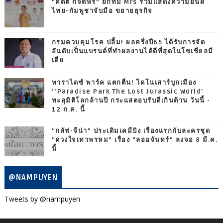
“คิตตี้ กิจติพร” ยกทีม Mrs ร่วมแสดงความยินดี
ไทย-กัมพูชาจับมือ ขยายธุรกิจ
กรมควบคุมโรค ปลื้ม! ผลครึ่งปี65 ได้รับการจัด
อันดับเป็นแบรนด์ที่ทำผลงานได้ดีที่สุดในโซเชียลมี
เดีย
พาราไดซ์ พาร์ค แตกตื่น! ไดโนเสาร์บุกเมือง
‘‘Paradise Park The Lost Jurassic World’
ทะลุมิติโลกล้านปี กระแสตอบรับดีเกินต้าน วันนี้ -
12 ก.ค. นี้
“กลัฟ-จีน่า” ประเดิมเคมีปัง เรื่องแรกกับละครชุด
“ดวงใจเทวพรหม” เรื่อง “ลออจันทร์” ลงจอ 8 มี.ค.
นี้
@NAMPUYEN
Tweets by @nampuyen