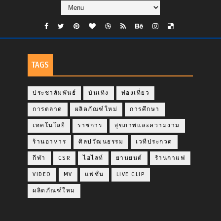
TAGS
ประชาสัมพันธ์
บันเทิง
ท่องเที่ยว
การตลาด
ผลิตภัณฑ์ใหม่
การศึกษา
เทคโนโลยี
ราชการ
สุขภาพและความงาม
ร้านอาหาร
ศิลปวัฒนธรรม
เวทีประกวด
กีฬา
CSR
ไฮไลท์
ยานยนต์
ร้านกาแฟ
VIDEO
MV
แฟชั่น
LIVE CLIP
ผลิตภัณฑ์ใหม