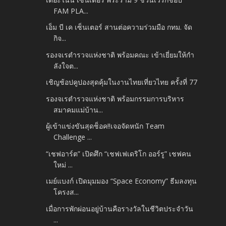
FAM PLA...
เอ็ม บี เค เซ็นเตอร์ สานต่อความร่วมมือ กทม. จัด
กิจ...
รองจเรตำรวจแห่งชาติ พร้อมคณะ เข้าเยี่ยมให้กำ
ลังใจต...
เชิญช้อปคูปองสุดคุ้มในงานไทยเที่ยวไทย ครั้งที่ 77
รองจเรตำรวจแห่งชาติ พร้อมกรรมการบริหาร
สมาคมแม่บ้าน...
ผู้เข้าแข่งขันสุดช็อค!!เจอจัดหนัก Team
Challenge ...
“เชฟอาร์ต” เปิดศึก “เชฟเฟเดริโก ออร์รู” เชฟคน
ใหม่ ...
เมย์แบงก์ เปิดมุมมอง “Space Economy” ธีมลงทุน
โครงส...
เมื่อการพักผ่อนอยู่บ้านคือรางวัลในชีวิตประจำวัน
...