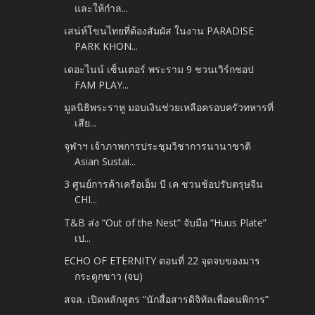
และให้กำล...
เสน่ห์โขนไทยที่ต้องสัมผัส ในงาน PARADISE
PARK KHON...
เดอะไนน์ เซ็นเตอร์ พระราม 9 ชวนเวิร์กชอป
FAM PLAY...
มูลนิธิพระราหู มอบเงินช่วยเหลือครอบครัวทหารที่
เสีย...
จุฬาฯ เจ้าภาพการประชุมวิชาการนานาชาติ
Asian Sustai...
3 ศูนย์การค้าเครือเอ็ม บี เค ชวนช้อปรับตรุษจีน
CHI...
T&B ส่ง “Out of the Nest” จับมือ “Huus Plate”
เป...
ECHO OF ETERNITY ตอนที่ 22 จุดจบของมาร
กระดูกขาว (จบ)
สจล. เปิดหลักสูตร “นักสื่อสารดิจิทัลเพื่อคนพิการ”
...