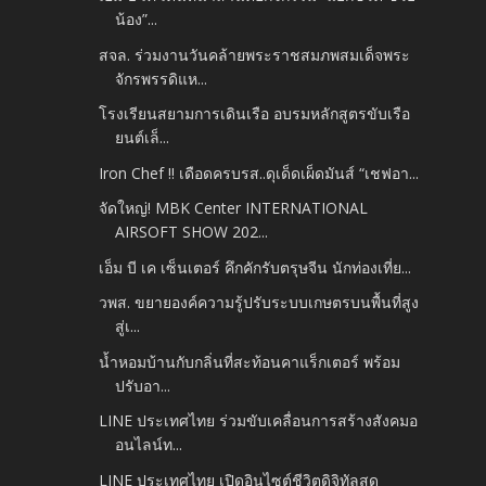
น้อง”...
สจล. ร่วมงานวันคล้ายพระราชสมภพสมเด็จพระ
จักรพรรดิแห...
โรงเรียนสยามการเดินเรือ อบรมหลักสูตรขับเรือ
ยนต์เล็...
Iron Chef !! เดือดครบรส..ดุเด็ดเผ็ดมันส์ “เชฟอา...
จัดใหญ่! MBK Center INTERNATIONAL
AIRSOFT SHOW 202...
เอ็ม บี เค เซ็นเตอร์ คึกคักรับตรุษจีน นักท่องเที่ย...
วพส. ขยายองค์ความรู้ปรับระบบเกษตรบนพื้นที่สูง
สู่เ...
น้ำหอมบ้านกับกลิ่นที่สะท้อนคาแร็กเตอร์ พร้อม
ปรับอา...
LINE ประเทศไทย ร่วมขับเคลื่อนการสร้างสังคมอ
อนไลน์ท...
LINE ประเทศไทย เปิดอินไซต์ชีวิตดิจิทัลสุด