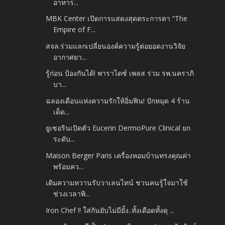
อาหาร...
MBK Center เปิดการแสดงสุดตระการตา “The
Empire of F...
สจล.ร่วมแลกเปลี่ยนองค์ความรู้ต่อยอดงานวิจัย
อากาศยา...
รู้ก่อน ป้องกันได้! พาราไดซ์ เพลส ร่วม รพ.นคราภิ
บา...
ฉลองเดือนแห่งความรักให้อิ่มฟิน! ปักหมุด 4 ร้าน
เด็ด...
ยูเซอรินเปิดตัว Eucerin DermoPure Clinical ยก
ระดับ...
Maison Berger Paris เครื่องหอมบ้านทรงคุณค่า
พร้อมคว...
เติมความหวานรับวาเลนไทน์ ชวนคนรู้ใจมาใช้
ช่วงเวลาพิ...
Iron Chef !! ใส่กันยับไม่มียั้ง..ทั้งเดือดทั้งดุ ...