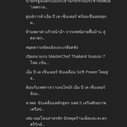
นายกรัฐมนตรีเป็นประธานกิจกรรมประชาสัมพันธ์
“เทศกาล...
ศูนย์การค้าเอ็ม บี เค เซ็นเตอร์ พร้อมเชื่อมต่อทุก
ค...
ห้ามพลาด! แก้วหน้าม้า จากเทพนิยายพื้นบ้าน สู่
ตลาดก...
หยุดความขัดแย้งและเกลียดชัง
เปิดสนามรบ MasterChef Thailand Season 7
โหด..เข้ม....
เอ็ม บี เค เซ็นเตอร์ ขับเคลื่อน Soft Power ไทยสู่
ส...
ต้อนรับเทศกาลวาเลนไทน์!! เอ็ม บี เค เซ็นเตอร์
จับม...
สวพส. ขับเคลื่อนหลักสูตร นพส.5 เสริมศักยภาพ
เครือข่...
เต๋อ-จอยโดนสาทรทัก ปักหมุดร้านเด็ดและละคร
#ก็รักมั...