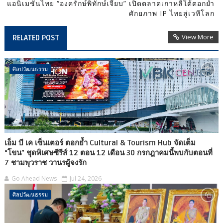
แอนิเมชันไทย “องครักษ์พิทักษ์เจี๊ยบ” เปิดตลาดเกาหลีใต้ตอกย้ำ
ศักยภาพ IP ไทยสู่เวทีโลก
View More
RELATED POST
ศิลปวัฒนธรรม
เอ็ม บี เค เซ็นเตอร์ ตอกย้ำ Cultural & Tourism Hub จัดเต็ม
“โขน” ชุดพิเศษซีรีส์ 12 ตอน 12 เดือน 30 กรกฎาคมนี้พบกับตอนที่
7 ชามพุวราช วานรผู้จงรัก
Go Ahead News
Jul 24, 2026
ศิลปวัฒนธรรม