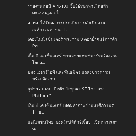
รายงานดัชนี APB100 ชี้บริษัทอาหารไทยทำ
คะแนนสูงสุดใ...
สวพส. ได้รับผลการประเมินการดำเนินงาน
องค์การมหาชน ป...
เดอะไนน์ เซ็นเตอร์ พระราม 9 ตอกย้ำศูนย์การค้า
Pet ...
เอ็ม บี เค เซ็นเตอร์ ชวนสายแดนซ์มาร่วมร้องร่วม
โยกส...
บมจ.เออาร์ไอพี และพันธมิตร แถลงข่าวความ
พร้อมจัดงาน...
จุฬาฯ - บพท. เปิดตัว “Impact SE Thailand
Platform”...
เอ็ม บี เค เซ็นเตอร์ เปิดมหากาพย์ “มหาศึกวานร
11 ข...
แอนิเมชันไทย “องครักษ์พิทักษ์เจี๊ยบ” เปิดตลาดเกา
หล...