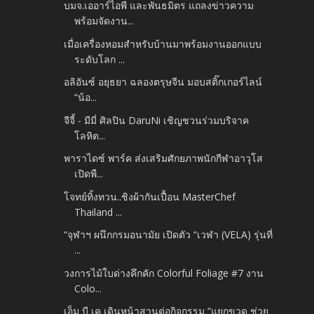
บมจ.เออาร์ไอพี และพันธมิตร แถลงข่าวความ
พร้อมจัดงาน...
เมื่อเครื่องหอมสำหรับบ้านมาพร้อมงานออกแบบ
ระดับโลก ...
อลิอันซ์ อยุธยา ฉลองตรุษจีน มอบสติ๊กเกอร์ไลน์
“น้อ...
จีจี้ - มีมี่ ศิลปิน DaruNi เชิญชวนร่วมบริจาค
โลหิต...
พาราไดซ์ พาร์ค ส่งเสริมศักยภาพนักกีฬาอาวุโส
เปิดพื...
โจทย์ทิ้งทวน..ชิงผ้ากันเปื้อน MasterChef
Thailand ...
“จุฬาฯ ผนึกกรมอนามัย เปิดตัว “เวฬา (VELA) รุ่นที่
...
วงการไม้ใบด่างคึกคัก Colorful Foliage #7 งาน
Colo...
เอ็ม บี เค เดินหน้าสานต่อกิจกรรม “แยกขวด ช่วย