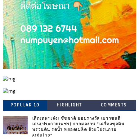
POPULAR 10
HIGHLIGHT
COMMENTS
เด็กเทพฯเจ๋ง! ชัชชาติ มอบรางวัล เยาวชนดี
เด่น(ประกายเพชร) จากผลงาน “เครื่องขุดดิน
พรวนดิน รดน้ำ หยอดเมล็ด ด้วยโปรแกรม
Arduino”