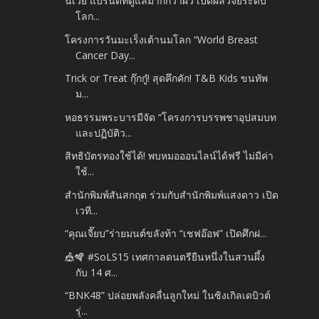
นีเวีย แบรนด์ที่ดูแลมากกว่าผิว เปิดผลวิจัยระดับ
โลก...
โครงการวันมะเร็งเต้านมโลก “World Breast
Cancer Day...
Trick or Treat กุ๊กกู๋! สุดคึกคัก! T&B Kids ขนทัพ
ม...
หอธรรมพระบารมีจัด “โครงการบรรพชาอุปสมบท
และปฏิบัติว...
สิทธิบัตรทองใช้ได้! พบหมอออนไลน์ได้ฟรี ไม่มีค่า
ใช้...
สำนักพิมพ์สันสกฤต ร่วมกับสำนักพิมพ์แสงดาว เปิด
เวที...
“คุณเจี๊ยบ”ร่ายมนต์ขลังท้า “เชฟอ๊อฟ” เปิดศึกฝ...
🎪🪇 #SoLS15 เทศกาลดนตรียืนหนึ่งในสวนผึ้ง
กับ 14 ศ...
“BNK48” ปล่อยพลังคลื่นลูกใหม่ ในซิงเกิลเดบิวต์
รุ่...