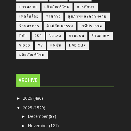
การตลาด
ผลิตภัณฑ์ใหม่
การศึกษา
เทคโนโลยี
ราชการ
สุขภาพและความงาม
ร้านอาหาร
ศิลปวัฒนธรรม
เวทีประกวด
กีฬา
CSR
ไฮไลท์
ยานยนต์
ร้านกาแฟ
VIDEO
MV
แฟชั่น
LIVE CLIP
ผลิตภัณฑ์ใหม
ARCHIVE
2026
(486)
►
2025
(1529)
▼
December
(89)
►
November
(121)
►