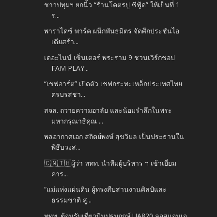
ชาวปทุมฯ ยกนิ้ว “ร้านโคตรปู ซีฟู้ด” ให้เป็นที่ 1
ร...
พาราไดซ์ พาร์ค ผนึกพันธมิตร จัดศึกประชันไอ
เดียสร้า...
เดอะไนน์ เซ็นเตอร์ พระราม 9 ชวนเวิร์กชอป
FAM PLAY...
“เชฟอาร์ต” เปิดตัว เชฟกระทะเหล็กประเทศไทย
ครบรสชา...
สจล. ถวายความอาลัย และน้อมรำลึกในพระ
มหากรุณาธิคุณ ...
พลอากาศเอก สถิตย์พงษ์ สุขวิมล เป็นประธานใน
พิธีบวงส...
🇨🇳🇹🇭ผู้ว่า ททท. นำทีมผู้บริหาร ฯ เข้าเยี่ยม
คาร...
“แม่แห่งแผ่นดิน ผู้ทรงสืบสานงานศิลป์และ
ธรรมชาติ สู...
ททท. ต้อนรับเที่ยวบินปฐมฤกษ์ UA820 ลอสแอนเจ