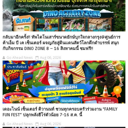
กลับมาอีกครั้ง!! ทัพไดโนเสาร์ขนาดยักษ์บุกใจกลางกรุง@ศูนย์การ
ค้าเอ็ม บี เค เซ็นเตอร์ ผจญภัยสู่ดินแดนสัตว์โลกดึกดำบรรพ์ สนุก
กับกิจกรรม DINO ZONE 8 – 16 สิงหาคมนี้ ชมฟรี!!
Go Ahead News
Aug 06, 2026
ประชาสัมพันธ์
เดอะไนน์ เซ็นเตอร์ ติวานนท์ ชวนทุกครอบครัวร่วมงาน “FAMILY
FUN FEST” ปลุกพลังฮีโร่ตัวน้อย 7-16 ส.ค. นี้
Go Ahead News
Aug 06, 2026