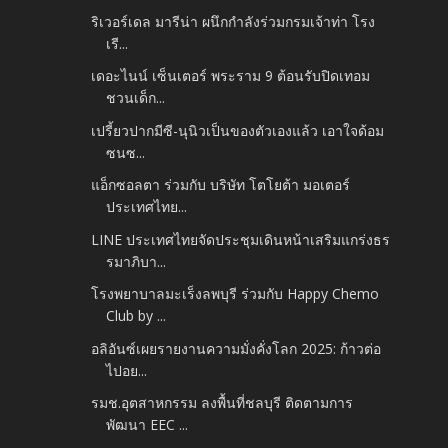
ริเวอร์เดล มารีน่า ผนึกกำลังร่วมกรมเจ้าท่า โรง
เรี...
เดอะไนน์ เซ็นเตอร์ พระราม 9 ต้อนรับปิดเทอม
ชวนเด็ก...
เปรี้ยวปากมีซี-นุนิวเป็นของตัวเองแล้ว เอาใจด้อม
ซนซ...
แอ็กซอลตา ร่วมกับ บริษัท โตโยต้า มอเตอร์
ประเทศไทย...
LINE ประเทศไทยจัดประชุมเดินหน้าเสริมแกร่งธร
รมาภิบา...
โรงพยาบาลมะเร็งลพบุรี ร่วมกับ Happy Chemo
Club by ...
อลิอันซ์เผยรายงานความมั่งคั่งโลก 2025: ก้าวต่อ
ไปอย...
รมช.อุตสาหกรรม ลงพื้นที่ชลบุรี ติดตามการ
พัฒนา EEC ...