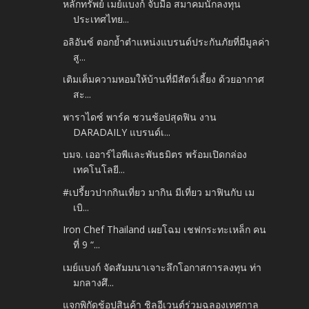
หลักทรัพย์ เมย์แบงก์ จับมือ สมาคมนักลงทุน
ประเทศไทย...
อลิอันซ์ ตอกย้ำตำแหน่งแบรนด์ประกันภัยที่มีมูลค่า
สู...
เติมเต็มความหอมให้บ้านที่มีสัตว์เลี้ยง ด้วยอากาศ
สะ...
พาราไดซ์ พาร์ค ชวนช้อปสุดฟิน งาน
DARADAILY แบรนด์เ...
บมจ. เออาร์ไอพีและพันธมิตร พร้อมเปิดกล่อง
เทคโนโลยี...
#เปรี้ยวปากกินเที่ยว มากิน มีเที่ยว มาฟินกับ เม
เบิ...
Iron Chef Thailand เผยโฉม เชฟกระทะเหล็ก คน
ที่ 9 “...
เมย์แบงก์ จัดสัมมนาเจาะลึกโอกาสการลงทุน ท่า
มกลางศึ...
แจกพิกัดช้อปสินค้า ชิลอีเวนต์ร่วมฉลองเทศกาล