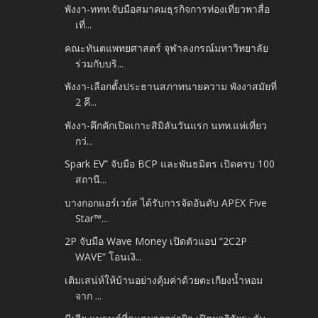
พังงา-ททท.จับมือสมาคมธุรกิจการท่องเที่ยวพาสื่อ
เที่...
คณะทันตแพทยศาสตร์ จุฬาลงกรณ์มหาวิทยาลัย
ร่วมกับบริ...
พังงา-เลือกตั้งประธานสภาทนายความ พังงาสมัยที่
2 คึ...
พังงา-คึกคักเปิดเกาะสิมิลันวันแรก นทท.แห่เที่ยว
กว่...
Spark EV” จับมือ BCP และพันธมิตร เปิดครบ 100
สถานี...
บางกอกแอร์เวย์ส ได้รับการจัดอันดับ APEX Five
Star™...
2P จับมือ Wave Money เปิดตัวแอป “2C2P
WAVE” โอนเงิ...
เติมเสน่ห์ให้บ้านอย่างคุ้มค่าด้วยตะเกียงน้ำหอม
จาก ...