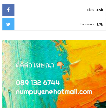
3.5k
Likes
1.7k
Followers