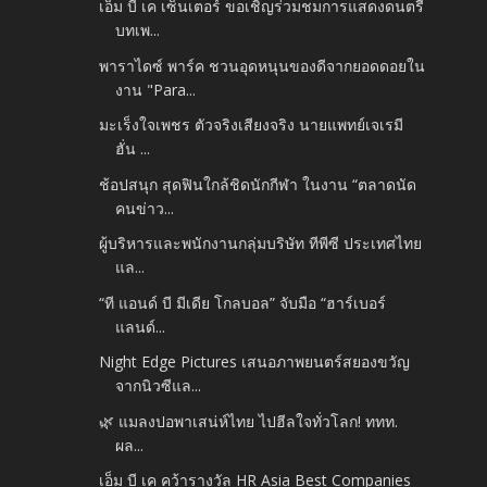
เอ็ม บี เค เซ็นเตอร์ ขอเชิญร่วมชมการแสดงดนตรี
บทเพ...
พาราไดซ์ พาร์ค ชวนอุดหนุนของดีจากยอดดอยใน
งาน "Para...
มะเร็งใจเพชร ตัวจริงเสียงจริง นายแพทย์เจเรมี
ฮั่น ...
ช้อปสนุก สุดฟินใกล้ชิดนักกีฬา ในงาน “ตลาดนัด
คนข่าว...
ผู้บริหารและพนักงานกลุ่มบริษัท ทีพีซี ประเทศไทย
แล...
“ที แอนด์ บี มีเดีย โกลบอล” จับมือ “ฮาร์เบอร์
แลนด์...
Night Edge Pictures เสนอภาพยนตร์สยองขวัญ
จากนิวซีแล...
🌿 แมลงปอพาเสน่ห์ไทย ไปฮีลใจทั่วโลก! ททท.
ผล...
เอ็ม บี เค คว้ารางวัล HR Asia Best Companies