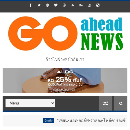
ก้าวไปข้างหน้ากับเรา
“เทียน-นอท-กอล์ฟ-จำลอง-โฟล์ค” ร้องจ๊าก!! อุปกรณ์ม่ว
บันเทิง