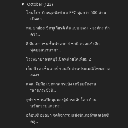
October
(123)
▼
โฮมโปร ปักหมุดชิงทำเล EEC ทุ่มกว่า 500 ล้าน
เปิดสา...
พม. ยกย่องเชิดชูเกียรติ ต้นแบบ อพม. - องค์กร ทำ
ควา...
8 ทีมเยาวชนชั้นนำจาก 4 ชาติ ดวลแข้งศึก
ฟุตบอลนานาชา...
โรงพยาบาลชลบุรีเปิดหน่วยไตเทียม 2
เอ็ม บี เค เซ็นเตอร์ ร่วมสืบสานประเพณีไทยอย่าง
งดงา...
สจล. จับมือ เขตลาดกระบัง เตรียมจัดงาน
“ลาดกระบังนิ...
จุฬาฯ ชวนเปิดมุมมองผู้นำระดับโลก ด้าน
นวัตกรรมและทร...
อลิอันซ์ อยุธยา จัดกิจกรรมแข่งขันกอล์ฟสุดเอ็กซ์
คลู...