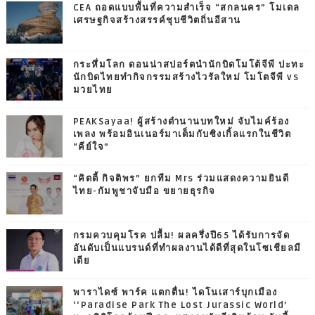
CEA ถอดแบบพื้นที่ความสำเร็จ “สกลนคร” โมเดล
เศรษฐกิจสร้างสรรค์ชุบชีวิตถิ่นอีสาน
กระหึ่มโลก ดอนน่าสปอร์ตนำนักบิดโมโต้จีพี ปะทะ
นักบิดไทยทำกิจกรรมสร้างไวรัลใหม่ โมโตจีพี vs
มวยไทย
PEAKSayaa! ผู้สร้างตำนานบทใหม่ จับไมค์ร้อง
เพลง พร้อมอินเนอร์มาเต็มกับซิงเกิ้ลแรกในชีวิต
“คีย์ใจ”
“คิตตี้ กิจติพร” ยกทีม Mrs ร่วมแสดงความยินดี
ไทย-กัมพูชาจับมือ ขยายธุรกิจ
กรมควบคุมโรค ปลื้ม! ผลครึ่งปี65 ได้รับการจัด
อันดับเป็นแบรนด์ที่ทำผลงานได้ดีที่สุดในโซเชียลมี
เดีย
พาราไดซ์ พาร์ค แตกตื่น! ไดโนเสาร์บุกเมือง
‘‘Paradise Park The Lost Jurassic World’