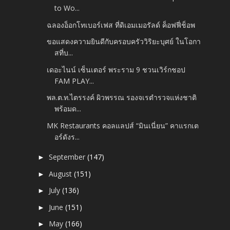
to Wo...
ฉลองอ็อกโทเบอร์เฟส ที่ดิเอมเมอรัลด์ ค็อฟฟี่ช็อพ
ขอแสดงความยินดีกับครอบครัววิริยะบุศย์ ในโอกา
สที่บ...
เดอะไนน์ เซ็นเตอร์ พระราม 9 ชวนเวิร์กชอป
FAM PLAY...
พล.ต.ท.ไตรรงค์ ผิวพรรณ รองจเรตำรวจแห่งชาติ
พร้อมด...
MK Restaurants คอลแลปส์ “มินเนี่ยน” คาแรกเต
อร์ดังร...
September
(147)
►
August
(151)
►
July
(136)
►
June
(151)
►
May
(166)
►