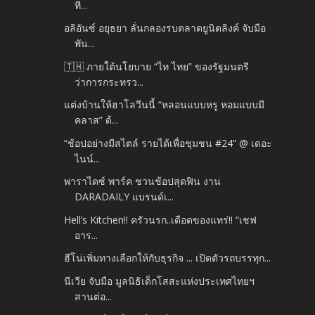
ที...
อลิอันซ์ อยุธยา ลั่นกลองรบตลาดยูนิตลิงค์ จับมือ
พัน...
🇹🇭 ภายใต้นโยบาย “ไท ไทย” ของรัฐมนตรี
ว่าการกระทรว...
แต่งบ้านให้ฮาโลวีนนี้ “หลอนแบบหรู หอมแบบมี
คลาส” ด้...
“ช้อปอย่างมีสไตล์ รายได้เพื่อชุมชน #24” @ เดอะ
ไนน์...
พาราไดซ์ พาร์ค ชวนช้อปสุดฟิน งาน
DARADAILY แบรนด์เ...
Hell’s Kitchen!! ครัวนรก..เดือดของแทร่!! “เชฟ
อาร...
ฮีโน่เพิ่มทางเลือกให้กับธุรกิจ ... เปิดตัวรถบรรทุก...
นีเวีย จับมือ มูลนิธิเด็กโสสะแห่งประเทศไทยฯ
สานต่อ...