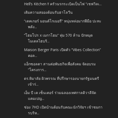
Hell’s Kitchen !! ครัวนรกระเบิดเป็นไฟ “เชฟวิลเ...
เติมความสยองต้อนรับฮาโลวีน
“เดคเกอร์ มอนต์โกเมอรี” หนุ่มหล่อมากฝีมือ ปะทะ
พลัง...
“โฮมโปร x เมกาโฮม” ทุ่ม 570 ล้าน ปักหมุด
โมเดลไฮบริ...
Maison Berger Paris เปิดตัว “Vibes Collection”
คอล...
แอ็กซอลตา สานต่อพันธกิจเพื่อสังคม จัดอบรม
“โครงการ...
ดร.หิมาลัย ผิวพรรณ ที่ปรึกษารองนายกรัฐมนตรี
เข้าร่...
เอ็ม บี เค เซ็นเตอร์ ร่วมฉลองเทศกาลดิวาลีจัด
แคมเปญ...
ช่อง 7HD เปิดบ้านต้อนรับคณะนักวิจัยฯ เข้าชมกา
รบริห...