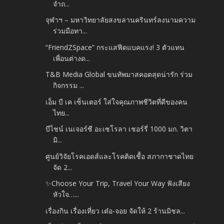
จำถ...
จุฬาฯ – มหาวิทยาลัยสงขลานครินทร์ลงนามความ
ร่วมมือทา...
“FriendZSpace” กระแสฟีดแบคแรง! 3 ตัวแทน
เพื่อนต่างด...
T&B Media Global ขนทัพมาสคอตสุดน่ารัก ร่วม
กิจกรรม ...
เอ็ม บี เค เซ็นเตอร์ ใส่ใจคุณภาพชีวิตที่ดีของคน
ไทย...
บีไชน์ เนเจอร์ซี อะเซโรลา เชอร์รี่ 1000 มก. วิตา
มิ...
ศูนย์วิจัยโรคเอดส์และโรคติดเชื้อ สภากาชาดไทย
จัด 2...
✨Choose Your Trip, Travel Your Way ฟังเสียง
หัวใจ…...
เรื่องกิน เรื่องเที่ยว เต๋อ-จอย จัดให้ 2 ร้านมิชล...