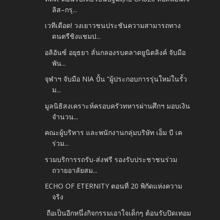
ลิส–กรุ...
เวทีเดือด! วงเยาวชนประชันความสามารถทาง
ดนตรีชิงแชมป...
อลิอันซ์ อยุธยา ลั่นกลองรบตลาดยูนิตลิงค์ จับมือ
พัน...
จุฬาฯ จับมือ NIA ปั้น “ผู้ประกอบการรุ่นใหม่ในรั้ว
ม...
มูลนิธิสงเคราะห์ครอบครัวทหารผ่านศึกฯ มอบเงิน
จำนวน...
คณะผู้บริหาร และพนักงานกลุ่มบริษัท เอ็ม บี เค
ร่วม...
รวมบริการรถรับ-ส่งฟรี รองรับประชาชนร่วม
ถวายอาลัยสม...
ECHO OF ETERNITY ตอนที่ 20 พิกัดแห่งความ
จริง
ถือเป็นอีกหนึ่งกิจกรรมเอาใจเด็กๆ ต้อนรับปิดเทอม