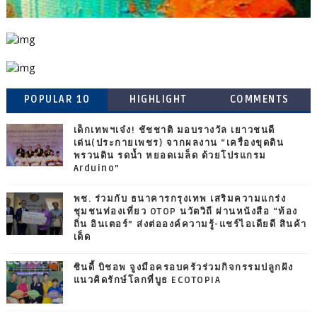
POPULAR 10
HIGHLIGHT
COMMENTS
เด็กเทพฯเจ๋ง! ชัชชาติ มอบรางวัล เยาวชนดี
เด่น(ประกายเพชร) จากผลงาน “เครื่องขุดดิน
พรวนดิน รดน้ำ หยอดเมล็ด ด้วยโปรแกรม
Arduino”
พช. ร่วมกับ ธนาคารกรุงเทพ เสริมความแกร่ง
ชุมชนท่องเที่ยว OTOP นวัตวิถี ผ่านหนังสือ “ท้อง
ถิ่น อินเตอร์” ส่งต่อองค์ความรู้-แชร์ไอเดียดี สินค้า
เด็ด
ซินดี้ บิชอพ จูงมือครอบครัวร่วมกิจกรรมปลูกฝัง
แนวคิดรักษ์โลกที่บูธ ECOTOPIA