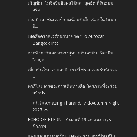
เชิญชิม “โมจิครีมชีสผลไม้สด” สุดฮิต ที่ดิเอมเม
อรัล...
เอ็ม บี เค เซ็นเตอร์ ร่วมน้อมรำลึก เนื่องในวันนว
มิ...
เปิดศึกครอสเวิร์ดนานาชาติ “To Autocar
Bangkok Inte...
จากฟ้าตะวันออกกลางสู่ทะเลอันดามัน เที่ยวบิน
“อาบูด...
เที่ยวบินใหม่ อาบูดาบี–กระบี่ พร้อมต้อนรับนักท่อง
เ...
ทุกกิโลเมตรของการเดินทางคือ มิตรภาพที่จะร่วม
สร้าปร...
🇹🇭🇨🇳Amazing Thailand, Mid-Autumn Night
2025 เช...
ECHO OF ETERNITY ตอนที่ 19 เงาแห่งอาวุธ
ชีวภาพ
แฟนคลับเตรียมกรี๊ด!! BNK48 ร่วมเซอร์ไพรส์ใน