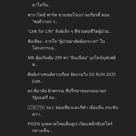
ฮาโลวีน...
พาราไดซ์ พาร์ค ชวนชมโขนรามเกียรติ์ ตอน
“พงศ์วานร ร...
“Link for Life” ลิงค์เล็ก ๆ ที่ช่วยต่อชีวิตผู้ป่วย...
ฟังเสียง…จากใจ “ผู้ป่วยผ่าตัดต้อกระจก” ใน
โครงการเฉ...
MK คุ้มเกินคุ้ม 299 พา “มินเนี่ยน” บุกไลน์บุฟเฟต์
ค...
ศิษย์เก่าเซนต์คาเบรียล จัดงานวิ่ง SG RUN 2025
(เอส...
ดร.หิมาลัย ผิวพรรณ ที่ปรึกษาของรองนายก
รัฐมนตรี ลง...
🇨🇳🇹🇭 รมว. ท่องเที่ยวและกีฬา เยือนจีน กระชับ
ควา...
PISEN บุกตลาดไทยเต็มสูบ! เปิดแฟล็กชิปสโตร์
กลางเซ็น...