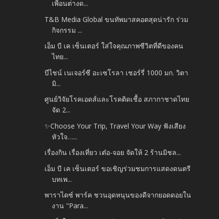
เพื่อนต่างด...
T&B Media Global ขนทัพมาสคอตสุดน่ารัก ร่วม
กิจกรรม ...
เอ็ม บี เค เซ็นเตอร์ ใส่ใจคุณภาพชีวิตที่ดีของคน
ไทย...
บีไชน์ เนเจอร์ซี อะเซโรลา เชอร์รี่ 1000 มก. วิตา
มิ...
ศูนย์วิจัยโรคเอดส์และโรคติดเชื้อ สภากาชาดไทย
จัด 2...
✨Choose Your Trip, Travel Your Way ฟังเสียง
หัวใจ…...
เรื่องกิน เรื่องเที่ยว เต๋อ-จอย จัดให้ 2 ร้านมิชล...
เอ็ม บี เค เซ็นเตอร์ ขอเชิญร่วมชมการแสดงดนตรี
บทเพ...
พาราไดซ์ พาร์ค ชวนอุดหนุนของดีจากยอดดอยใน
งาน "Para...