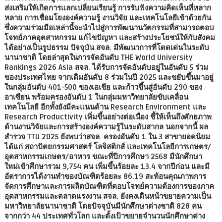
ส่งเสริมให้เกิดการแลกเปลี่ยนเรียนรู้ การรับฟังความคิดเห็นที่หลาก
หลาย การเชื่อมโยงองค์ความรู้ งานวิจัย และเทคโนโลยีเข้าด้วยกัน
ซึ่งความร่วมมือเหล่านี้จะนำไปสู่การพัฒนานวัตกรรมที่สามารถตอบ
โจทย์ภาคอุตสาหกรรม แก้ไขปัญหา และสร้างประโยชน์ให้กับสังคม
ได้อย่างเป็นรูปธรรม ปัจจุบัน สจล. มีพัฒนาการที่โดดเด่นในระดับ
นานาชาติ โดยล่าสุดในการจัดอันดับ THE World University
Rankings 2026 Asia สจล. ได้รับการจัดอันดับอยู่ในอันดับ 5 ร่วม
ของประเทศไทย จากเดิมอันดับ 8 ร่วมในปี 2025 และขยับขึ้นมาอยู่
ในกลุ่มอันดับ 401-500 ของเอเชีย และก้าวขึ้นสู่อันดับ 290 ของ
อาเซียน พร้อมครองอันดับ 1 ในกลุ่มมหาวิทยาลัยขับเคลื่อน
เทคโนโลยี อีกทั้งยังมีคะแนนด้าน Research Environment และ
Research Productivity เพิ่มขึ้นอย่างต่อเนื่อง ชี้ให้เห็นถึงศักยภาพ
ด้านงานวิจัยและการสร้างองค์ความรู้ในระดับสากล นอกจากนี้ ผล
สำรวจ TTU 2025 ยังพบว่าสจล. ครองอันดับ 1 ใน 3 สาขายอดนิยม
ได้แก่ สถาปัตยกรรมศาสตร์ โลจิสติกส์ และเทคโนโลยีการเกษตร/
อุตสาหกรรมเกษตร/อาหาร ขณะที่ปีการศึกษา 2568 มีนักศึกษา
ใหม่เข้าศึกษารวม 9,754 คน เพิ่มขึ้นร้อยละ 13.4 จากปีก่อน และมี
อัตราการได้งานทำของบัณฑิตร้อยละ 86.19 สะท้อนคุณภาพการ
จัดการศึกษาและการผลิตบัณฑิตที่ตอบโจทย์ความต้องการของภาค
อุตสาหกรรมและตลาดแรงงาน สจล. ยังคงเดินหน้าขยายความเป็น
มหาวิทยาลัยนานาชาติ โดยปัจจุบันมีนักศึกษาต่างชาติ 828 คน
จากกว่า 44 ประเทศทั่วโลก และตั้งเป้าขยายจำนวนนักศึกษาต่าง