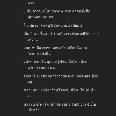
ควา...
8 ทีมเยาวชนชั้นนำจาก 4 ชาติ ดวลแข้งศึก
ฟุตบอลนานาชา...
โรงพยาบาลชลบุรีเปิดหน่วยไตเทียม 2
เอ็ม บี เค เซ็นเตอร์ ร่วมสืบสานประเพณีไทยอย่าง
งดงา...
สจล. จับมือ เขตลาดกระบัง เตรียมจัดงาน
“ลาดกระบังนิ...
จุฬาฯ ชวนเปิดมุมมองผู้นำระดับโลก ด้าน
นวัตกรรมและทร...
อลิอันซ์ อยุธยา จัดกิจกรรมแข่งขันกอล์ฟสุดเอ็กซ์
คลู...
ชาวปทุมฯ ยกนิ้ว “ร้านโคตรปู ซีฟู้ด” ให้เป็นที่ 1
ร...
พาราไดซ์ พาร์ค ผนึกพันธมิตร จัดศึกประชันไอ
เดียสร้า...