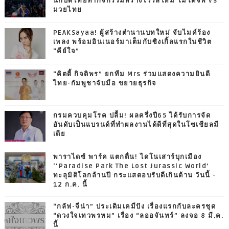
นักบิดไทยทำกิจกรรมสร้างไวรัลใหม่ โมโตจีพี vs
มวยไทย
PEAKSayaa! ผู้สร้างตำนานบทใหม่ จับไมค์ร้อง
เพลง พร้อมอินเนอร์มาเต็มกับซิงเกิ้ลแรกในชีวิต
“คีย์ใจ”
“คิตตี้ กิจติพร” ยกทีม Mrs ร่วมแสดงความยินดี
ไทย-กัมพูชาจับมือ ขยายธุรกิจ
กรมควบคุมโรค ปลื้ม! ผลครึ่งปี65 ได้รับการจัด
อันดับเป็นแบรนด์ที่ทำผลงานได้ดีที่สุดในโซเชียลมี
เดีย
พาราไดซ์ พาร์ค แตกตื่น! ไดโนเสาร์บุกเมือง
‘‘Paradise Park The Lost Jurassic World’
ทะลุมิติโลกล้านปี กระแสตอบรับดีเกินต้าน วันนี้ -
12 ก.ค. นี้
“กลัฟ-จีน่า” ประเดิมเคมีปัง เรื่องแรกกับละครชุด
“ดวงใจเทวพรหม” เรื่อง “ลออจันทร์” ลงจอ 8 มี.ค.
นี้