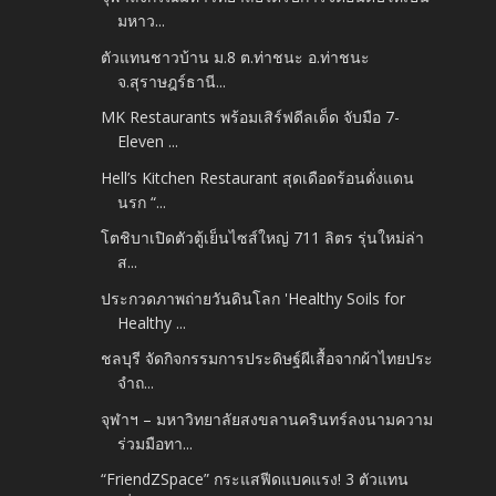
มหาว...
ตัวแทนชาวบ้าน ม.8 ต.ท่าชนะ อ.ท่าชนะ
จ.สุราษฎร์ธานี...
MK Restaurants พร้อมเสิร์ฟดีลเด็ด จับมือ 7-
Eleven ...
Hell’s Kitchen Restaurant สุดเดือดร้อนดั่งแดน
นรก “...
โตชิบาเปิดตัวตู้เย็นไซส์ใหญ่ 711 ลิตร รุ่นใหม่ล่า
ส...
ประกวดภาพถ่ายวันดินโลก 'Healthy Soils for
Healthy ...
ชลบุรี จัดกิจกรรมการประดิษฐ์ผีเสื้อจากผ้าไทยประ
จำถ...
จุฬาฯ – มหาวิทยาลัยสงขลานครินทร์ลงนามความ
ร่วมมือทา...
“FriendZSpace” กระแสฟีดแบคแรง! 3 ตัวแทน