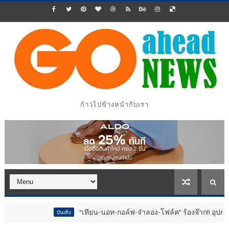
ก้าวไปข้างหน้ากับเรา
“เทียน-นอท-กอล์ฟ-จำลอง-โฟล์ค” ร้องจ๊าก!! อุปกรณ์ม่วนจอยงานว
บันเทิง