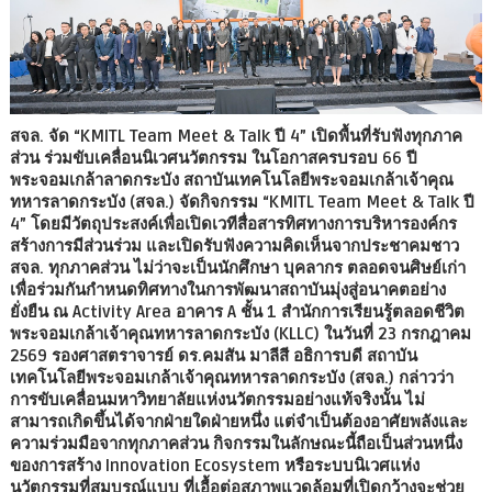
สจล. จัด “KMITL Team Meet & Talk ปี 4” เปิดพื้นที่รับฟังทุกภาค
ส่วน ร่วมขับเคลื่อนนิเวศนวัตกรรม ในโอกาสครบรอบ 66 ปี
พระจอมเกล้าลาดกระบัง สถาบันเทคโนโลยีพระจอมเกล้าเจ้าคุณ
ทหารลาดกระบัง (สจล.) จัดกิจกรรม “KMITL Team Meet & Talk ปี
4” โดยมีวัตถุประสงค์เพื่อเปิดเวทีสื่อสารทิศทางการบริหารองค์กร
สร้างการมีส่วนร่วม และเปิดรับฟังความคิดเห็นจากประชาคมชาว
สจล. ทุกภาคส่วน ไม่ว่าจะเป็นนักศึกษา บุคลากร ตลอดจนศิษย์เก่า
เพื่อร่วมกันกำหนดทิศทางในการพัฒนาสถาบันมุ่งสู่อนาคตอย่าง
ยั่งยืน ณ Activity Area อาคาร A ชั้น 1 สำนักการเรียนรู้ตลอดชีวิต
พระจอมเกล้าเจ้าคุณทหารลาดกระบัง (KLLC) ในวันที่ 23 กรกฎาคม
2569 รองศาสตราจารย์ ดร.คมสัน มาลีสี อธิการบดี สถาบัน
เทคโนโลยีพระจอมเกล้าเจ้าคุณทหารลาดกระบัง (สจล.) กล่าวว่า
การขับเคลื่อนมหาวิทยาลัยแห่งนวัตกรรมอย่างแท้จริงนั้น ไม่
สามารถเกิดขึ้นได้จากฝ่ายใดฝ่ายหนึ่ง แต่จำเป็นต้องอาศัยพลังและ
ความร่วมมือจากทุกภาคส่วน กิจกรรมในลักษณะนี้ถือเป็นส่วนหนึ่ง
ของการสร้าง Innovation Ecosystem หรือระบบนิเวศแห่ง
นวัตกรรมที่สมบูรณ์แบบ ที่เอื้อต่อสภาพแวดล้อมที่เปิดกว้างจะช่วย