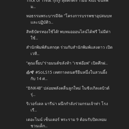
Trick or Treat กุ๊กกู๋! สุดคึกคัก! T&B Kids ขนทัพ
ม...
หอธรรมพระบารมีจัด “โครงการบรรพชาอุปสมบท
และปฏิบัติว...
สิทธิบัตรทองใช้ได้! พบหมอออนไลน์ได้ฟรี ไม่มีค่า
ใช้...
สำนักพิมพ์สันสกฤต ร่วมกับสำนักพิมพ์แสงดาว เปิด
เวที...
“คุณเจี๊ยบ”ร่ายมนต์ขลังท้า “เชฟอ๊อฟ” เปิดศึกฝ...
🎪🪇 #SoLS15 เทศกาลดนตรียืนหนึ่งในสวนผึ้ง
กับ 14 ศ...
“BNK48” ปล่อยพลังคลื่นลูกใหม่ ในซิงเกิลเดบิวต์
รุ่...
ริเวอร์เดล มารีน่า ผนึกกำลังร่วมกรมเจ้าท่า โรง
เรี...
เดอะไนน์ เซ็นเตอร์ พระราม 9 ต้อนรับปิดเทอม
ชวนเด็ก...