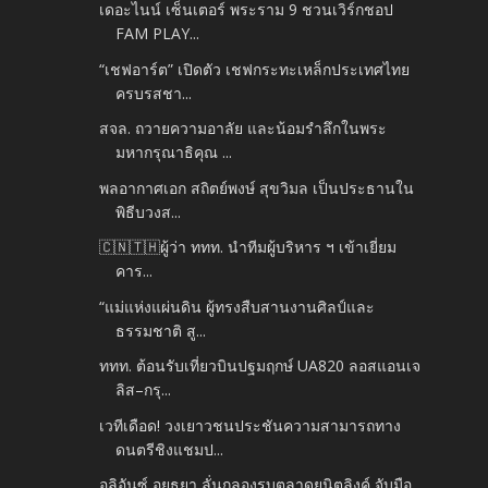
เดอะไนน์ เซ็นเตอร์ พระราม 9 ชวนเวิร์กชอป
FAM PLAY...
“เชฟอาร์ต” เปิดตัว เชฟกระทะเหล็กประเทศไทย
ครบรสชา...
สจล. ถวายความอาลัย และน้อมรำลึกในพระ
มหากรุณาธิคุณ ...
พลอากาศเอก สถิตย์พงษ์ สุขวิมล เป็นประธานใน
พิธีบวงส...
🇨🇳🇹🇭ผู้ว่า ททท. นำทีมผู้บริหาร ฯ เข้าเยี่ยม
คาร...
“แม่แห่งแผ่นดิน ผู้ทรงสืบสานงานศิลป์และ
ธรรมชาติ สู...
ททท. ต้อนรับเที่ยวบินปฐมฤกษ์ UA820 ลอสแอนเจ
ลิส–กรุ...
เวทีเดือด! วงเยาวชนประชันความสามารถทาง
ดนตรีชิงแชมป...
อลิอันซ์ อยุธยา ลั่นกลองรบตลาดยูนิตลิงค์ จับมือ