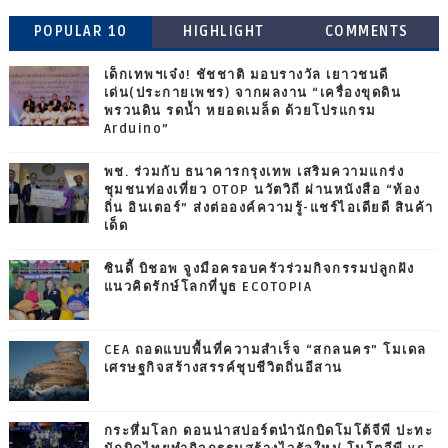
POPULAR 10
HIGHLIGHT
COMMENTS
เด็กเทพฯเจ๋ง! ชัชชาติ มอบรางวัล เยาวชนดี
เด่น(ประกายเพชร) จากผลงาน “เครื่องขุดดิน
พรวนดิน รดน้ำ หยอดเมล็ด ด้วยโปรแกรม
Arduino”
พช. ร่วมกับ ธนาคารกรุงเทพ เสริมความแกร่ง
ชุมชนท่องเที่ยว OTOP นวัตวิถี ผ่านหนังสือ “ท้อง
ถิ่น อินเตอร์” ส่งต่อองค์ความรู้-แชร์ไอเดียดี สินค้า
เด็ด
ซินดี้ บิชอพ จูงมือครอบครัวร่วมกิจกรรมปลูกฝัง
แนวคิดรักษ์โลกที่บูธ ECOTOPIA
CEA ถอดแบบพื้นที่ความสำเร็จ “สกลนคร” โมเดล
เศรษฐกิจสร้างสรรค์ชุบชีวิตถิ่นอีสาน
กระหึ่มโลก ดอนน่าสปอร์ตนำนักบิดโมโต้จีพี ปะทะ