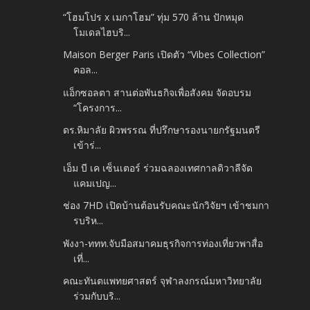
“โฮมโปร x เมกาโฮม” ทุ่ม 570 ล้าน ปักหมุด
โมเดลไฮบริ...
Maison Berger Paris เปิดตัว “Vibes Collection”
คอล...
แอ็กซอลตา สานต่อพันธกิจเพื่อสังคม จัดอบรม
“โครงการ...
ดร.หิมาลัย ผิวพรรณ ที่ปรึกษารองนายกรัฐมนตรี
เข้าร่...
เอ็ม บี เค เซ็นเตอร์ ร่วมฉลองเทศกาลดิวาลีจัด
แคมเปญ...
ช่อง 7HD เปิดบ้านต้อนรับคณะนักวิจัยฯ เข้าชมกา
รบริห...
พังงา-ททท.จับมือสมาคมธุรกิจการท่องเที่ยวพาสื่อ
เที่...
คณะทันตแพทยศาสตร์ จุฬาลงกรณ์มหาวิทยาลัย
ร่วมกับบริ...