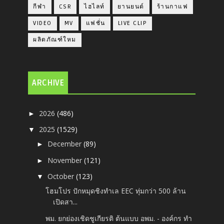
กีฬา
CSR
ไฮไลท์
ยานยนต์
ร้านกาแฟ
VIDEO
MV
แฟชั่น
LIVE CLIP
ผลิตภัณฑ์ใหม
ARCHIVE
2026
(486)
►
2025
(1529)
▼
December
(89)
►
November
(121)
►
October
(123)
▼
โฮมโปร ปักหมุดชิงทำเล EEC ทุ่มกว่า 500 ล้าน
เปิดสา...
พม. ยกย่องเชิดชูเกียรติ ต้นแบบ อพม. - องค์กร ทำ