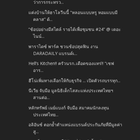
ว่าการกระทรว...
แต่งบ้านให้ฮาโลวีนนี้ “หลอนแบบหรู หอมแบบมี
คลาส” ด้...
“ช้อปอย่างมีสไตล์ รายได้เพื่อชุมชน #24” @ เดอะ
ไนน์...
พาราไดซ์ พาร์ค ชวนช้อปสุดฟิน งาน
DARADAILY แบรนด์เ...
Hell’s Kitchen!! ครัวนรก..เดือดของแทร่!! “เชฟ
อาร...
ฮีโน่เพิ่มทางเลือกให้กับธุรกิจ ... เปิดตัวรถบรรทุก...
นีเวีย จับมือ มูลนิธิเด็กโสสะแห่งประเทศไทยฯ
สานต่อ...
หลักทรัพย์ เมย์แบงก์ จับมือ สมาคมนักลงทุน
ประเทศไทย...
อลิอันซ์ ตอกย้ำตำแหน่งแบรนด์ประกันภัยที่มีมูลค่า
สู...