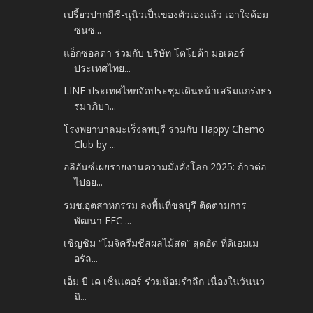
เปรี้ยวปากมีซี-นุนิวเป็นของตัวเองแล้ว เอาใจด้อม
ซนซ...
แอ็กซอลตา ร่วมกับ บริษัท โตโยต้า มอเตอร์
ประเทศไทย...
LINE ประเทศไทยจัดประชุมเดินหน้าเสริมแกร่งธร
รมาภิบา...
โรงพยาบาลมะเร็งลพบุรี ร่วมกับ Happy Chemo
Club by ...
อลิอันซ์เผยรายงานความมั่งคั่งโลก 2025: ก้าวต่อ
ไปอย...
รมช.อุตสาหกรรม ลงพื้นที่ชลบุรี ติดตามการ
พัฒนา EEC ...
เชิญชิม “โมจิครีมชีสผลไม้สด” สุดฮิต ที่ดิเอมเม
อรัล...
เอ็ม บี เค เซ็นเตอร์ ร่วมน้อมรำลึก เนื่องในวันนว
มิ...