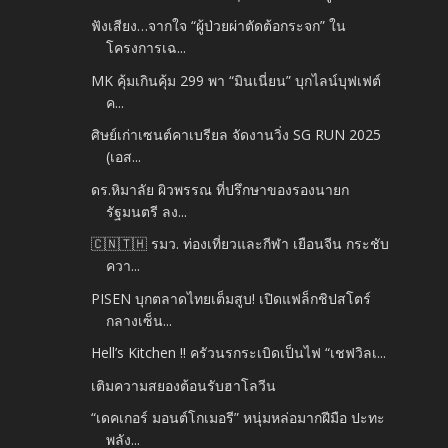
ฟังเสียง…จากใจ “ผู้ป่วยผ่าตัดต้อกระจก” ใน
โครงการเฉ...
MK คุ้มเกินคุ้ม 299 พา “มินเนี่ยน” บุกไลน์บุฟเฟต์
ค...
ศิษย์เก่าเซนต์คาเบรียล จัดงานวิ่ง SG RUN 2025
(เอส...
ดร.หิมาลัย ผิวพรรณ ที่ปรึกษาของรองนายก
รัฐมนตรี ลง...
🇨🇳🇹🇭 รมว. ท่องเที่ยวและกีฬา เยือนจีน กระชับ
ควา...
PISEN บุกตลาดไทยเต็มสูบ! เปิดแฟล็กชิปสโตร์
กลางเซ็น...
Hell’s Kitchen !! ครัวนรกระเบิดเป็นไฟ “เชฟวิลเ...
เติมความสยองต้อนรับฮาโลวีน
“เดคเกอร์ มอนต์โกเมอรี” หนุ่มหล่อมากฝีมือ ปะทะ
พลัง...