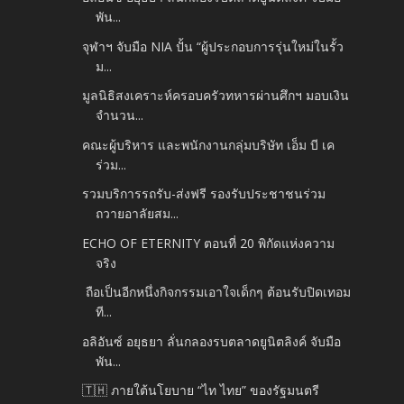
พัน...
จุฬาฯ จับมือ NIA ปั้น “ผู้ประกอบการรุ่นใหม่ในรั้ว
ม...
มูลนิธิสงเคราะห์ครอบครัวทหารผ่านศึกฯ มอบเงิน
จำนวน...
คณะผู้บริหาร และพนักงานกลุ่มบริษัท เอ็ม บี เค
ร่วม...
รวมบริการรถรับ-ส่งฟรี รองรับประชาชนร่วม
ถวายอาลัยสม...
ECHO OF ETERNITY ตอนที่ 20 พิกัดแห่งความ
จริง
ถือเป็นอีกหนึ่งกิจกรรมเอาใจเด็กๆ ต้อนรับปิดเทอม
ที...
อลิอันซ์ อยุธยา ลั่นกลองรบตลาดยูนิตลิงค์ จับมือ
พัน...
🇹🇭 ภายใต้นโยบาย “ไท ไทย” ของรัฐมนตรี