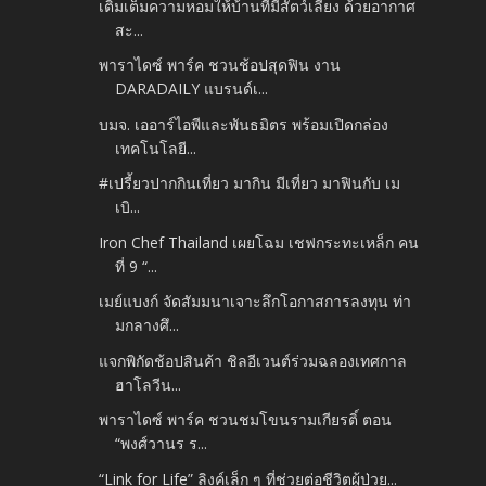
เติมเต็มความหอมให้บ้านที่มีสัตว์เลี้ยง ด้วยอากาศ
สะ...
พาราไดซ์ พาร์ค ชวนช้อปสุดฟิน งาน
DARADAILY แบรนด์เ...
บมจ. เออาร์ไอพีและพันธมิตร พร้อมเปิดกล่อง
เทคโนโลยี...
#เปรี้ยวปากกินเที่ยว มากิน มีเที่ยว มาฟินกับ เม
เบิ...
Iron Chef Thailand เผยโฉม เชฟกระทะเหล็ก คน
ที่ 9 “...
เมย์แบงก์ จัดสัมมนาเจาะลึกโอกาสการลงทุน ท่า
มกลางศึ...
แจกพิกัดช้อปสินค้า ชิลอีเวนต์ร่วมฉลองเทศกาล
ฮาโลวีน...
พาราไดซ์ พาร์ค ชวนชมโขนรามเกียรติ์ ตอน
“พงศ์วานร ร...
“Link for Life” ลิงค์เล็ก ๆ ที่ช่วยต่อชีวิตผู้ป่วย...