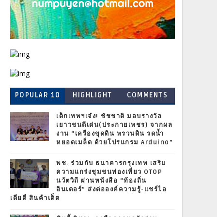
POPULAR 10
HIGHLIGHT
COMMENTS
เด็กเทพฯเจ๋ง! ชัชชาติ มอบรางวัล
เยาวชนดีเด่น(ประกายเพชร) จากผล
งาน “เครื่องขุดดิน พรวนดิน รดน้ำ
หยอดเมล็ด ด้วยโปรแกรม Arduino”
พช. ร่วมกับ ธนาคารกรุงเทพ เสริม
ความแกร่งชุมชนท่องเที่ยว OTOP
นวัตวิถี ผ่านหนังสือ “ท้องถิ่น
อินเตอร์” ส่งต่อองค์ความรู้-แชร์ไอ
เดียดี สินค้าเด็ด