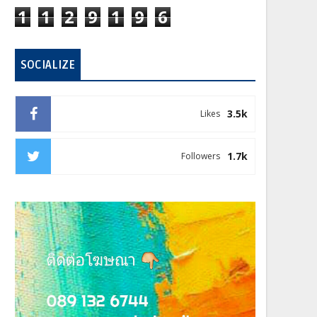
1
1
2
9
1
9
6
SOCIALIZE
3.5k
Likes
1.7k
Followers