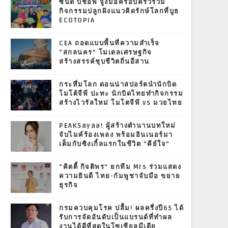
ซินดี้ บิชอพ จูงมือครอบครัวร่วม
กิจกรรมปลูกฝังแนวคิดรักษ์โลกที่บูธ
ECOTOPIA
CEA ถอดแบบพื้นที่ความสำเร็จ
“สกลนคร” โมเดลเศรษฐกิจ
สร้างสรรค์ชุบชีวิตถิ่นอีสาน
กระหึ่มโลก ดอนน่าสปอร์ตนำนักบิด
โมโต้จีพี ปะทะ นักบิดไทยทำกิจกรรม
สร้างไวรัลใหม่ โมโตจีพี vs มวยไทย
PEAKSayaa! ผู้สร้างตำนานบทใหม่
จับไมค์ร้องเพลง พร้อมอินเนอร์มา
เต็มกับซิงเกิ้ลแรกในชีวิต “คีย์ใจ”
“คิตตี้ กิจติพร” ยกทีม Mrs ร่วมแสดง
ความยินดี ไทย-กัมพูชาจับมือ ขยาย
ธุรกิจ
กรมควบคุมโรค ปลื้ม! ผลครึ่งปี65 ได้
รับการจัดอันดับเป็นแบรนด์ที่ทำผล
งานได้ดีที่สุดในโซเชียลมีเดีย