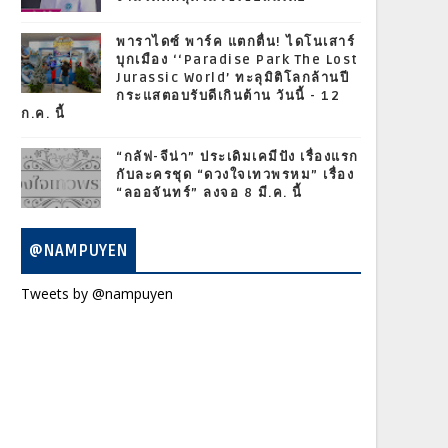
พาราไดซ์ พาร์ค แตกตื่น! ไดโนเสาร์
บุกเมือง ‘‘Paradise Park The Lost
Jurassic World’ ทะลุมิติโลกล้านปี
กระแสตอบรับดีเกินต้าน วันนี้ - 12
ก.ค. นี้
“กลัฟ-จีน่า” ประเดิมเคมีปัง เรื่องแรก
กับละครชุด “ดวงใจเทวพรหม” เรื่อง
“ลออจันทร์” ลงจอ 8 มี.ค. นี้
@NAMPUYEN
Tweets by @nampuyen