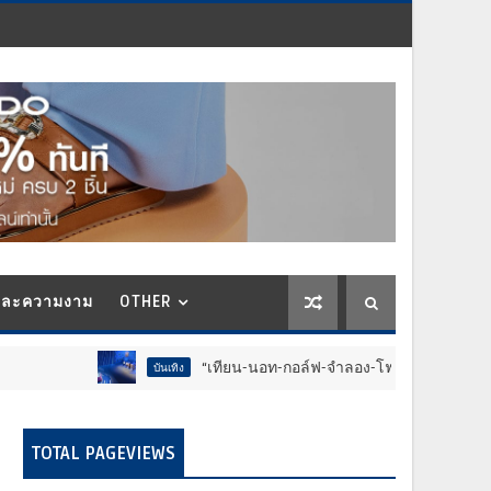
และความงาม
OTHER
“เทียน-นอท-กอล์ฟ-จำลอง-โฟล์ค” ร้องจ๊าก!! อุปกรณ์ม่วนจอยง
บันเทิง
TOTAL PAGEVIEWS