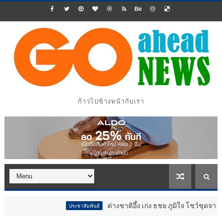
ก้าวไปข้างหน้ากับเรา
ต่างชาติอึ้ง เก่ง ธชย ภูมิใจ โชว์ชุดจากผ้าขาวม้
ประชาสัมพันธ์