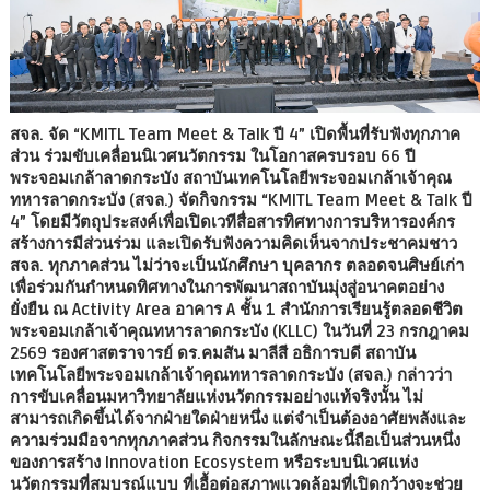
สจล. จัด “KMITL Team Meet & Talk ปี 4” เปิดพื้นที่รับฟังทุกภาค
ส่วน ร่วมขับเคลื่อนนิเวศนวัตกรรม ในโอกาสครบรอบ 66 ปี
พระจอมเกล้าลาดกระบัง สถาบันเทคโนโลยีพระจอมเกล้าเจ้าคุณ
ทหารลาดกระบัง (สจล.) จัดกิจกรรม “KMITL Team Meet & Talk ปี
4” โดยมีวัตถุประสงค์เพื่อเปิดเวทีสื่อสารทิศทางการบริหารองค์กร
สร้างการมีส่วนร่วม และเปิดรับฟังความคิดเห็นจากประชาคมชาว
สจล. ทุกภาคส่วน ไม่ว่าจะเป็นนักศึกษา บุคลากร ตลอดจนศิษย์เก่า
เพื่อร่วมกันกำหนดทิศทางในการพัฒนาสถาบันมุ่งสู่อนาคตอย่าง
ยั่งยืน ณ Activity Area อาคาร A ชั้น 1 สำนักการเรียนรู้ตลอดชีวิต
พระจอมเกล้าเจ้าคุณทหารลาดกระบัง (KLLC) ในวันที่ 23 กรกฎาคม
2569 รองศาสตราจารย์ ดร.คมสัน มาลีสี อธิการบดี สถาบัน
เทคโนโลยีพระจอมเกล้าเจ้าคุณทหารลาดกระบัง (สจล.) กล่าวว่า
การขับเคลื่อนมหาวิทยาลัยแห่งนวัตกรรมอย่างแท้จริงนั้น ไม่
สามารถเกิดขึ้นได้จากฝ่ายใดฝ่ายหนึ่ง แต่จำเป็นต้องอาศัยพลังและ
ความร่วมมือจากทุกภาคส่วน กิจกรรมในลักษณะนี้ถือเป็นส่วนหนึ่ง
ของการสร้าง Innovation Ecosystem หรือระบบนิเวศแห่ง
นวัตกรรมที่สมบูรณ์แบบ ที่เอื้อต่อสภาพแวดล้อมที่เปิดกว้างจะช่วย