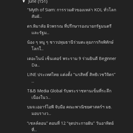
June
(151)
▼
"Myth of Siam: การรวมตัวของเหล่า KOL ทั่วโลก
สัมผั...
ดร.หิมาลัย ผิวพรรณ ที่ปรึกษารองนายกรัฐมนตรี
และรัฐม...
น้อง ๆ หนู ๆ ชาวปทุมธานีร่วมตะลุยภารกิจพิทักษ์
โลกใ...
เดอะไนน์ เซ็นเตอร์ พระราม 9 ร่วมยินดี Beginner
Da...
LINE ประเทศไทย แต่งตั้ง “นรสิทธิ์ สิทธิเวชวิจิตร”
...
T&B Media Global รับพระราชทานเข็มที่ระลึก
เนื่องในว...
บมจ.เออาร์ไอพี จับมือ คณะพาณิชยศาสตร์ฯ มธ.
มอบรางว...
“เชลล์ดอน” ตอนที่ 12 “จุดประกายฝัน” วันอาทิตย์
ที่...