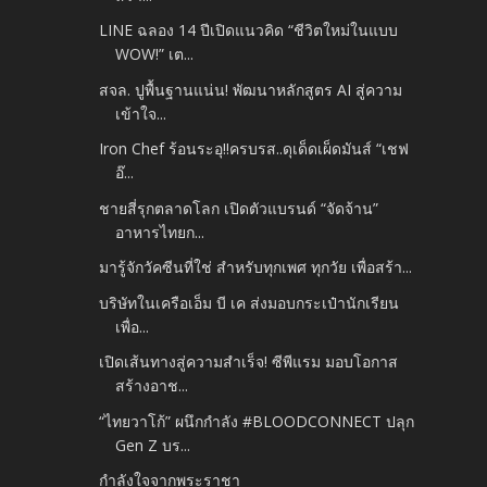
LINE ฉลอง 14 ปีเปิดแนวคิด “ชีวิตใหม่ในแบบ
WOW!” เต...
สจล. ปูพื้นฐานแน่น! พัฒนาหลักสูตร AI สู่ความ
เข้าใจ...
Iron Chef ร้อนระอุ!!ครบรส..ดุเด็ดเผ็ดมันส์ “เชฟ
อ๊...
ชายสี่รุกตลาดโลก เปิดตัวแบรนด์ “จัดจ้าน”
อาหารไทยก...
มารู้จักวัคซีนที่ใช่ สำหรับทุกเพศ ทุกวัย เพื่อสร้า...
บริษัทในเครือเอ็ม บี เค ส่งมอบกระเป๋านักเรียน
เพื่อ...
เปิดเส้นทางสู่ความสำเร็จ! ซีพีแรม มอบโอกาส
สร้างอาช...
“ไทยวาโก้” ผนึกกำลัง #BLOODCONNECT ปลุก
Gen Z บร...
กำลังใจจากพระราชา