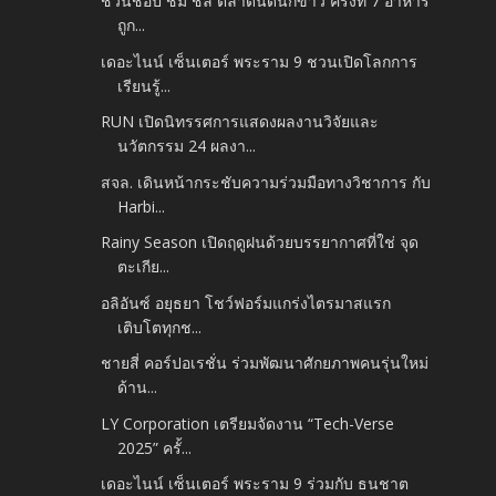
ชวนช้อป ชิม ชิล ตลาดนัดนักข่าว ครั้งที่ 7 อาหาร
ถูก...
เดอะไนน์ เซ็นเตอร์ พระราม 9 ชวนเปิดโลกการ
เรียนรู้...
RUN เปิดนิทรรศการแสดงผลงานวิจัยและ
นวัตกรรม 24 ผลงา...
สจล. เดินหน้ากระชับความร่วมมือทางวิชาการ กับ
Harbi...
Rainy Season เปิดฤดูฝนด้วยบรรยากาศที่ใช่ จุด
ตะเกีย...
อลิอันซ์ อยุธยา โชว์ฟอร์มแกร่งไตรมาสแรก
เติบโตทุกช...
ชายสี่ คอร์ปอเรชั่น ร่วมพัฒนาศักยภาพคนรุ่นใหม่
ด้าน...
LY Corporation เตรียมจัดงาน “Tech-Verse
2025” ครั้...
เดอะไนน์ เซ็นเตอร์ พระราม 9 ร่วมกับ ธนชาต