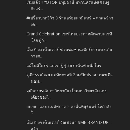
เริ่มแล้ว !! “OTOP ปทุมธานี มหานครแห่งเศรษฐ
กิจสร้...
#เปรี้ยวปากรีวิว 3 ร้านอร่อยนวมินทร์ – ลาดพร้าว
เด...
Grand Celebration เชฟไทยประกาศศักดาบนเวที
โลก ผู้ว่...
เอ็ม บี เค เซ็นเตอร์ ชวนชมชวนเชียร์การแข่งเต้น
รายก...
แม้ไม่มีใครรู้ แต่เรารู้ รู้ว่าเรานั้นทำเพื่อใคร
‘ภูมิธรรม‘ เผย แม่ทัพภาคที่ 2 ชงปิดปราสาทตาเมือ
นธม...
จุฬาลงกรณ์มหาวิทยาลัย เป็นมหาวิทยาลัยแห่ง
เดียวของไ...
ผบ.ทบ. และ แม่ทัพภาค 2 ลงพื้นที่สุรินทร์ ให้กำลัง
ใ...
เอ็ม บี เค เซ็นเตอร์ จัดเสวนา SME BRAND UP! :
สร้า...