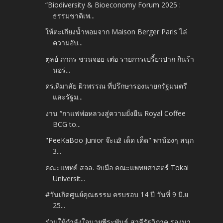
“Biodiversity & Bioeconomy Forum 2025 :
ธรรมชาติเพ...
ให้ตะเกียงน้ำหอมจาก Maison Berger Paris ไล่
ความอับ...
ตุลย์ ภากร ชวนจอย-เต๋อ รายการเปรี้ยวปาก กินร้า
นอร่...
ดร.หิมาลัย ผิวพรรณ ที่ปรึกษารองนายกรัฐมนตรี
และรัฐม...
งาน “กาแฟพ่อหลวงสู่ความยั่งยืน Royal Coffee
BCG to...
"PeeKaBoo Junior จ๊ะเอ๋! เด็ด เด็ด" พาน้องๆ สนุก
3...
คณะแพทย์ สจล. จับมือ คณะแพทยศาสตร์ Tokai
Universit...
#วันเกิดศูนย์คุณธรรม ครบรอบ 14 ปี วันที่ 9 มิ.ย
25...
ร่วมให้กำลังใจนายพีระพันธุ์ สาลีรัฐวิภาค รองนา