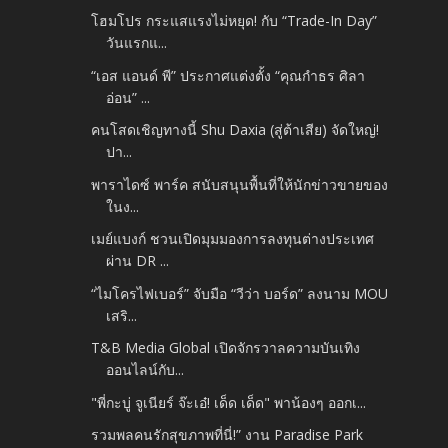
โฮมโปร กระแสแรงไม่หยุด! กับ “Trade-In Day”
วันแรกแ...
“เอส แอนด์ พี” ประกาศแต่งตั้ง “คุณกำธร ศิลา
อ่อน” ...
คนโสดเชิญทางนี้ Shu Daxia (สู่ต้าเสีย) จัดใหญ่!
ปา...
พาราไดซ์ พาร์ค สนับสนุนพื้นที่ให้นักข่าวขายของ
ในง...
เมย์แบงก์ ชวนเปิดมุมมองการลงทุนต่างประเทศ
ผ่าน DR ...
“ไมโครไฟเบอร์” จับมือ “วีว่า บอร์ด” ลงนาม MOU
เสริ...
T&B Media Global เปิดจักรวาลความบันเทิง
ออนไลน์กับ...
"พี่กะบู่ จูเนียร์ จ๊ะเอ๋! เด็ด เด็ด" พาน้องๆ ออกเ...
รวมพลคนรักสุขภาพที่นี่!” งาน Paradise Park