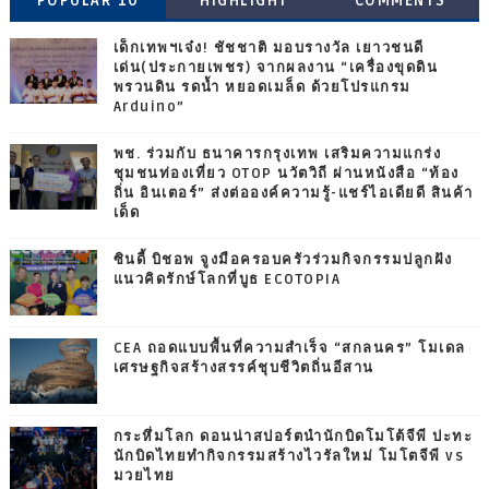
POPULAR 10
HIGHLIGHT
COMMENTS
เด็กเทพฯเจ๋ง! ชัชชาติ มอบรางวัล เยาวชนดี
เด่น(ประกายเพชร) จากผลงาน “เครื่องขุดดิน
พรวนดิน รดน้ำ หยอดเมล็ด ด้วยโปรแกรม
Arduino”
พช. ร่วมกับ ธนาคารกรุงเทพ เสริมความแกร่ง
ชุมชนท่องเที่ยว OTOP นวัตวิถี ผ่านหนังสือ “ท้อง
ถิ่น อินเตอร์” ส่งต่อองค์ความรู้-แชร์ไอเดียดี สินค้า
เด็ด
ซินดี้ บิชอพ จูงมือครอบครัวร่วมกิจกรรมปลูกฝัง
แนวคิดรักษ์โลกที่บูธ ECOTOPIA
CEA ถอดแบบพื้นที่ความสำเร็จ “สกลนคร” โมเดล
เศรษฐกิจสร้างสรรค์ชุบชีวิตถิ่นอีสาน
กระหึ่มโลก ดอนน่าสปอร์ตนำนักบิดโมโต้จีพี ปะทะ
นักบิดไทยทำกิจกรรมสร้างไวรัลใหม่ โมโตจีพี vs
มวยไทย