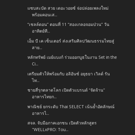
แซบสะบัด สวย เดอะวอยซ์ จ่อปล่อยเพลงใหม่
พร้อมคอนเส...
“เชลล์ดอน” ตอนที่ 11 “สองเกลอจอมป่วน” วัน
อาทิตย์ที...
เอ็ม บี เค เซ็นเตอร์ ส่งเสริมศิลปวัฒนธรรมไทยสู่
สาย...
หลักทรัพย์ เมย์แบงก์ ร่วมออกบูธในงาน Set in the
Ci...
เตรียมตัวให้พร้อมกับ อลิอันซ์ อยุธยา เวิลด์ รัน
ไท...
ชายสี่รุกตลาดโลก เปิดตัวแบรนด์ “จัดจ้าน”
อาหารไทยก...
พาณิชย์ ยกระดับ Thai SELECT เน้นย้ำอัตลักษณ์
อาหารไ...
สจล. จับมือภาคเอกชน เปิดตัวหลักสูตร
"WELLxPRO: Tou...