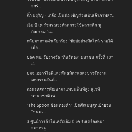
ยกรั...
กิ๊ก มยุริญ - เกลือ เป็นต่อ เชิญร่วมเป็นเจ้าภาพสร...
เอ็ม บี เค ร่วมรณรงค์ลดการใช้พลาสติก ชู
กิจกรรม “แ...
กลับมาตามคำเรียกร้อง “ช้อปอย่างมีสไตล์ รายได้
เพื่อ...
ปลัด พม. รับรางวัล "กินรีทอง" มหาชน ครั้งที่ 10"
ส...
บมจ.เออาร์ไอพีและพันธมิตรแถลงข่าวจัดงาน
มหกรรมสินค้...
ถอดรหัสการพัฒนากาแฟบนพื้นที่สูง สู่เวที
นานาชาติ เพ...
“The Spoon ช้อนทองคำ” เปิดศึกเมนูสุดเย้ายวน
“ขนมจ...
3 ศูนย์การค้าในเครือเอ็ม บี เค รับเครื่องหมา
ยมาตรฐ...