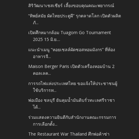
สิริวัฒนาเชสเชียร์ เลี้ยงขอบคุณคณะพยากรณ์
“ทิพย์สมัย ผัดไทยประตูผี” รุกตลาดโลก เปิดตัวผลิต
ภั...
เปิดศึกหมากล้อม Tuagom Go Tournament
2025 15 มิ.ย....
แนะนำเมนู “หอยเชลล์ผัดซอสหอมมังกร” ที่ห้อง
อาหารจี...
Maison Berger Paris เปิดตัวเครื่องหอมบ้าน 2
คอลเลค...
การรถไฟแห่งประเทศไทย ขอแจ้งให้ประชาชนผู้
ใช้บริการท...
พ่อเมือง ชลบุรี ยันคุมน้ำมันดิบรั่วทะเลศรีราชา
ได้...
ร่วมแสดงความยินดีกับสำนักงานคณะกรรมการ
การเลือกตั้ง...
The Restaurant War Thailand ศึกพ่อค้าซ่า