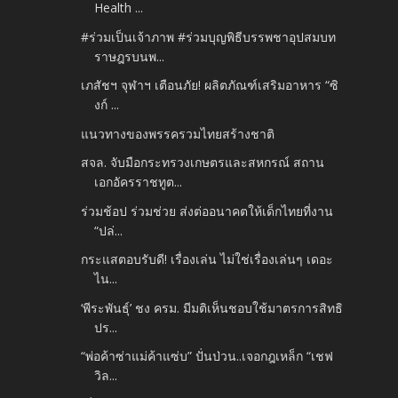
Health ...
#ร่วมเป็นเจ้าภาพ #ร่วมบุญพิธีบรรพชาอุปสมบท
ราษฎรบนพ...
เภสัชฯ จุฬาฯ เตือนภัย! ผลิตภัณฑ์เสริมอาหาร “ซิ
งก์ ...
แนวทางของพรรครวมไทยสร้างชาติ
สจล. จับมือกระทรวงเกษตรและสหกรณ์ สถาน
เอกอัครราชทูต...
ร่วมช้อป ร่วมช่วย ส่งต่ออนาคตให้เด็กไทยที่งาน
“ปล่...
กระแสตอบรับดี! เรื่องเล่น ไม่ใช่เรื่องเล่นๆ เดอะ
ไน...
‘พีระพันธุ์’ ชง ครม. มีมติเห็นชอบใช้มาตรการสิทธิ
ปร...
“พ่อค้าซ่าแม่ค้าแซ่บ” ปั่นป่วน..เจอกฎเหล็ก “เชฟ
วิล...