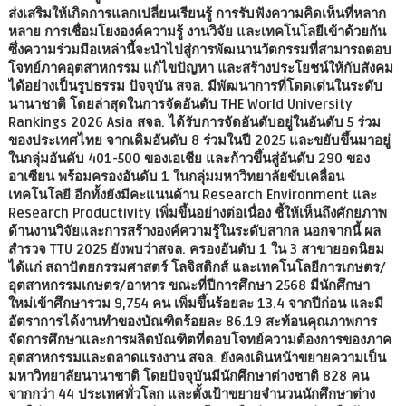
ส่งเสริมให้เกิดการแลกเปลี่ยนเรียนรู้ การรับฟังความคิดเห็นที่หลาก
หลาย การเชื่อมโยงองค์ความรู้ งานวิจัย และเทคโนโลยีเข้าด้วยกัน
ซึ่งความร่วมมือเหล่านี้จะนำไปสู่การพัฒนานวัตกรรมที่สามารถตอบ
โจทย์ภาคอุตสาหกรรม แก้ไขปัญหา และสร้างประโยชน์ให้กับสังคม
ได้อย่างเป็นรูปธรรม ปัจจุบัน สจล. มีพัฒนาการที่โดดเด่นในระดับ
นานาชาติ โดยล่าสุดในการจัดอันดับ THE World University
Rankings 2026 Asia สจล. ได้รับการจัดอันดับอยู่ในอันดับ 5 ร่วม
ของประเทศไทย จากเดิมอันดับ 8 ร่วมในปี 2025 และขยับขึ้นมาอยู่
ในกลุ่มอันดับ 401-500 ของเอเชีย และก้าวขึ้นสู่อันดับ 290 ของ
อาเซียน พร้อมครองอันดับ 1 ในกลุ่มมหาวิทยาลัยขับเคลื่อน
เทคโนโลยี อีกทั้งยังมีคะแนนด้าน Research Environment และ
Research Productivity เพิ่มขึ้นอย่างต่อเนื่อง ชี้ให้เห็นถึงศักยภาพ
ด้านงานวิจัยและการสร้างองค์ความรู้ในระดับสากล นอกจากนี้ ผล
สำรวจ TTU 2025 ยังพบว่าสจล. ครองอันดับ 1 ใน 3 สาขายอดนิยม
ได้แก่ สถาปัตยกรรมศาสตร์ โลจิสติกส์ และเทคโนโลยีการเกษตร/
อุตสาหกรรมเกษตร/อาหาร ขณะที่ปีการศึกษา 2568 มีนักศึกษา
ใหม่เข้าศึกษารวม 9,754 คน เพิ่มขึ้นร้อยละ 13.4 จากปีก่อน และมี
อัตราการได้งานทำของบัณฑิตร้อยละ 86.19 สะท้อนคุณภาพการ
จัดการศึกษาและการผลิตบัณฑิตที่ตอบโจทย์ความต้องการของภาค
อุตสาหกรรมและตลาดแรงงาน สจล. ยังคงเดินหน้าขยายความเป็น
มหาวิทยาลัยนานาชาติ โดยปัจจุบันมีนักศึกษาต่างชาติ 828 คน
จากกว่า 44 ประเทศทั่วโลก และตั้งเป้าขยายจำนวนนักศึกษาต่าง