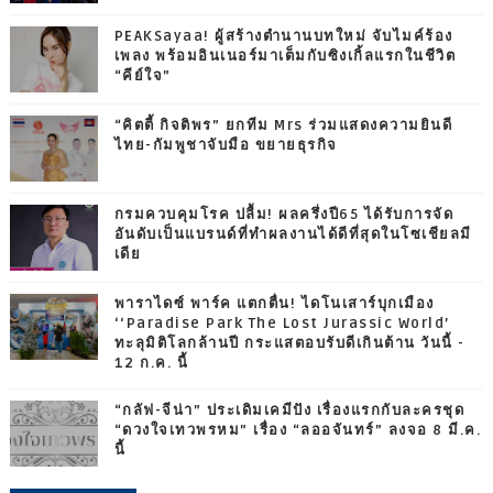
PEAKSayaa! ผู้สร้างตำนานบทใหม่ จับไมค์ร้อง
เพลง พร้อมอินเนอร์มาเต็มกับซิงเกิ้ลแรกในชีวิต
“คีย์ใจ”
“คิตตี้ กิจติพร” ยกทีม Mrs ร่วมแสดงความยินดี
ไทย-กัมพูชาจับมือ ขยายธุรกิจ
กรมควบคุมโรค ปลื้ม! ผลครึ่งปี65 ได้รับการจัด
อันดับเป็นแบรนด์ที่ทำผลงานได้ดีที่สุดในโซเชียลมี
เดีย
พาราไดซ์ พาร์ค แตกตื่น! ไดโนเสาร์บุกเมือง
‘‘Paradise Park The Lost Jurassic World’
ทะลุมิติโลกล้านปี กระแสตอบรับดีเกินต้าน วันนี้ -
12 ก.ค. นี้
“กลัฟ-จีน่า” ประเดิมเคมีปัง เรื่องแรกกับละครชุด
“ดวงใจเทวพรหม” เรื่อง “ลออจันทร์” ลงจอ 8 มี.ค.
นี้