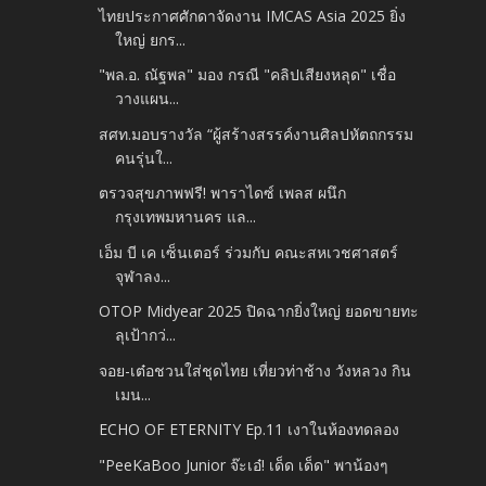
ไทยประกาศศักดาจัดงาน IMCAS Asia 2025 ยิ่ง
ใหญ่ ยกร...
"พล.อ. ณัฐพล" มอง กรณี "คลิปเสียงหลุด" เชื่อ
วางแผน...
สศท.มอบรางวัล “ผู้สร้างสรรค์งานศิลปหัตถกรรม
คนรุ่นใ...
ตรวจสุขภาพฟรี! พาราไดซ์ เพลส ผนึก
กรุงเทพมหานคร แล...
เอ็ม บี เค เซ็นเตอร์ ร่วมกับ คณะสหเวชศาสตร์
จุฬาลง...
OTOP Midyear 2025 ปิดฉากยิ่งใหญ่ ยอดขายทะ
ลุเป้ากว่...
จอย-เต๋อชวนใส่ชุดไทย เที่ยวท่าช้าง วังหลวง กิน
เมน...
ECHO OF ETERNITY Ep.11 เงาในห้องทดลอง
"PeeKaBoo Junior จ๊ะเอ๋! เด็ด เด็ด" พาน้องๆ