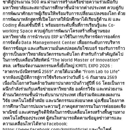
ชาติสู่ประมาณ 900 คน ผ่านการสร้างเครือข่ายความร่วมมือกับ
มหาวิทยาลัยและสถาบันการศึกษาชั้นนำจากต่างประเทศ ควบคู่กับ
การพัฒนาศักยภาพผู้เรียนให้พร้อมรับการเปลี่ยนแปลงของโลก ด้วย
การพัฒนาหลักสูตรที่เปิดโอกาสให้นักศึกษาได้เรียนรู้ด้าน AI และ
Coding ตั้งแต่ชั้นปีที่ 1 พร้อมยกระดับพื้นที่การเรียนรู้และ Co-
working Space ควบคู่กับการพัฒนาโครงสร้างพื้นฐานของ
มหาวิทยาลัย การนำระบบ ERP มาใช้ในการบริหารจัดการองค์กร
การจัดตั้ง Data Management Center เพื่อยกระดับการบริหาร
จัดการข้อมูล และเสริมความมั่นคงปลอดภัยไซเบอร์ รองรับการก้าว
สู่การเป็นมหาวิทยาลัยนวัตกรรมระดับโลก สำหรับก้าวสำคัญถัดไป
ในการขับเคลื่อนวิสัยทัศน์ “The World Master of Innovation”
สจล. เตรียมจัดงานมหกรรมครั้งยิ่งใหญ่ KMITL EXPO 2026 :
“ลาดกระบังนิทรรศน์ 2569” ภายใต้แนวคิด “From Lab to Life”
จากห้องปฏิบัติการสู่การใช้จริงระหว่างวันที่ 1-6 กันยายน 2569
เนื่องในโอกาสวันคล้ายวันสถาปนาสถาบันก้าวสู่ปีที่ 66 โดยเป็นการ
ผนึกกำลังร่วมกับเครือข่ายมหาวิทยาลัย องค์กรวิจัย และหน่วยงาน
ด้านนวัตกรรมชั้นนำระดับนานาประเทศ เพื่อร่วมจัดแสดงผลงาน
วิจัย เทคโนโลยีล้ำสมัย และนวัตกรรมแห่งอนาคต มุ่งเชื่อมโยงภาค
การศึกษาในการบ่มเพาะความรู้ ภาคอุตสาหกรรมในการต่อยอดเชิง
พาณิชย์ และเศรษฐกิจดิจิทัลในการขับเคลื่อนโครงสร้างพื้นฐานทาง
เทคโนโลยีของประเทศ ผู้สนใจสามารถติดตามข้อมูลข่าวสารและ
ความเคลื่อนไหวได้ทาง Facebook:
https://www.facebook.com/kmitlofficial และเว็บไซต์