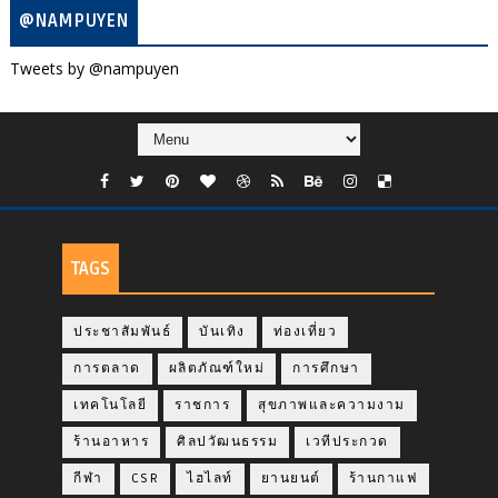
@NAMPUYEN
Tweets by @nampuyen
TAGS
ประชาสัมพันธ์
บันเทิง
ท่องเที่ยว
การตลาด
ผลิตภัณฑ์ใหม่
การศึกษา
เทคโนโลยี
ราชการ
สุขภาพและความงาม
ร้านอาหาร
ศิลปวัฒนธรรม
เวทีประกวด
กีฬา
CSR
ไฮไลท์
ยานยนต์
ร้านกาแฟ