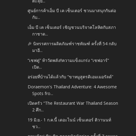
ตะลุย...
ศูนย์การค้าเอ็ม บี เค เซ็นเตอร์ ชวนมาสนุกกันต่อ
กับ...
เอ็ม บี เค เซ็นเตอร์ เชิญชวนบริจาคโลหิตกับสภา
กาชาด...
🎉 นิทรรศการผลิตภัณฑ์ราชทัณฑ์ ครั้งที่ 54 กลับ
มาอี...
“เชฟตู่” ท้าวัดพลัง!!ความแข็งแกร่ง “เชฟอาร์”
เปิด...
อร่อยที่บ้านได้แล้วกับ “ขาหมูสูตรดิเอมเมอรัลด์”
Doraemon's Thailand Adventure: 4 Awesome
Spots fro...
เปิดครัว “The Restaurant War Thailand Season
2 ศึก...
19 มิ.ย.- 1 ก.ค.นี้ เดอะไนน์ เซ็นเตอร์ ติวานนท์
ชว...