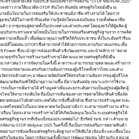
่าการกระทรวงมหาดไทย เป็นประธานแถลงข่าวการจัดงาน "OTOP MIDYEAR 2025"
งข่าว ภายใต้แนวคิด OTOP ทันโลก ทันสมัย เศรษฐกิจไทยยั่งยืน ณ
า "รัฐบาลมีนโยบายในการส่งเสริมให้ประชาชนมีอาชีพ สร้างรายได้ โดยการ
มชนได้มีโอกาสเข้าถึงองค์ความรู้สมัยใหม่แหล่งเงินทุน รวมทั้งพัฒนาขีด
 จากชุมชนสู่ตลาดทั้งในประเทศ และต่างประเทศ โดยมุ่งหวังให้ผู้ผลิต ผู้
ระกอบกับกระทรวงมหาดไทยมีนโยบายในการส่งเสริมเศรษฐกิจฐานราก การผลิต
ดความเหลือมล้ำ เพื่อพัฒนาคุณภาพชีวิตให้กับประชาชน ทั้งในระดับครัวรือน
ณ์ที่โดดเด่น (OTOP) ซึ่งสามารถทำได้ด้วยการประสานกับภาคเอกชน เพื่อ
oft Power ซึ่งจะนำสู่การส่งออกสินค้าเชิงวัฒนธรรม และนำหลักการ "ตลาด
นหน่วยธุรกิจในการสร้างงานสร้างรายได้ตามแนวทางเศรษฐกิจที่ยังยืน
 กล่าวต่อว่า การจัดงานในครั้งนี้ คาดว่าจะสามารถขยายตลาดและสร้างการ
มารถแพร่หลายและตรงกับความต้องการของผู้บริโภคทั้งชาวไทย และต่าง
นวัตกรรมด้านต่างๆ มาพัฒนาผลิตภัณฑ์ให้ตรงกับความต้องการของผู้บริโภค
รพัฒนาผลิตภัณฑ์ให้มีอายุยาวนานขึ้น มีความทันสมัย เหมาะแก่การใช้งาน
รถเป็นการเพิ่มรายได้ สร้างมูลค่าเพิ่มและยกระดับความเป็นอยู่ของผู้ผลิต ผู้
กิจไทยให้สามารถเติบโต ถือเป็นการเพิ่มช่องทางการตลาดให้แก่สินค้าเพื่อจัด
าดส่งออกไปยังต่างประเทศได้มากยิ่งขึ้นอีกด้วย ซึ่งสามารถสร้างมูลค่าและ
ประเทศไทยต่อไปในอนาคต คาดหวังเป็นอย่างยิ่งว่า จะสามารถสร้างงาน สร้าง
ครัวเรือน โดยจะสามารถสร้างรายได้ให้เกิดเงินหมุนเวียนใน ระบบเศรษฐกิจได้
างเศรษฐกิจฐานรากที่เข้มแข็งของประเทศต่อไป" ธีรรัตน์ รมช. กล่าว ด้านนาย
ารจัดงาน OTOP Midyear 2025 ในครั้งนี้ ถือเป็นการส่งเสริมการตลาดสินค้า
ยผ่านการขับเคลื่อนเศรษฐกิจระดับฐานรากให้เติบโต เข้มแข็ง และเชื่อมโยง
ศรษฐกิจในชุมชน โดยการจัดงานครั้งนี้กรมการพัฒนาชุมชน ได้ร่วมกับ 8 หน่วย