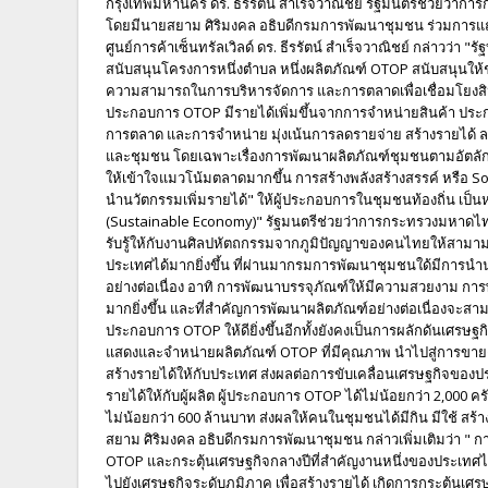
กรุงเทพมหานคร ดร. ธีรรัตน์ สำเร็จวาณิชย์ รัฐมนตรีช่วยว
โดยมีนายสยาม ศิริมงคล อธิบดีกรมการพัฒนาชุมชน ร่วมการแถล
ศูนย์การค้าเซ็นทรัลเวิลด์ ดร. ธีรรัตน์ สำเร็จวาณิชย์ กล่าวว่
สนับสนุนโครงการหนึ่งตำบล หนึ่งผลิตภัณฑ์ OTOP สนับสนุนให้ชุ
ความสามารถในการบริหารจัดการ และการตลาดเพื่อเชื่อมโยงสินค้า
ประกอบการ OTOP มีรายได้เพิ่มขึ้นจากการจำหน่ายสินค้า ป
การตลาด และการจำหน่าย มุ่งเน้นการลดรายจ่าย สร้างรายได้ ล
และชุมชน โดยเฉพาะเรื่องการพัฒนาผลิตภัณฑ์ชุมชนตามอัตลักษ
ให้เข้าใจแมวโน้มตลาดมากขึ้น การสร้างพลังสร้างสรรค์ หรือ S
นำนวัตกรรมเพิ่มรายได้" ให้ผู้ประกอบการในชุมชนท้องถิ่น เป็
(Sustainable Economy)" รัฐมนตรีช่วยว่าการกระทรวงมหาดไทย
รับรู้ให้กับงานศิลปหัตถกรรมจากภูมิปัญญาของคนไทยให้สามา
ประเทศได้มากยิ่งขึ้น ที่ผ่านมากรมการพัฒนาชุมชนใด้มีการนำ
อย่างต่อเนื่อง อาทิ การพัฒนาบรรจุภัณฑ์ให้มีความสวยงาม กา
มากยิ่งขึ้น และที่สำคัญการพัฒนาผลิตภัณฑ์อย่างต่อเนื่องจะสามา
ประกอบการ OTOP ให้ดียิ่งขึ้นอีกทั้งยังคงเป็นการผลักดันเศรษฐ
แสดงและจำหน่ายผลิตภัณฑ์ OTOP ที่มีคุณภาพ นำไปสู่การขายตล
สร้างรายได้ให้กับประเทศ ส่งผลต่อการขับเคลื่อนเศรษฐกิจของ
รายได้ให้กับผู้ผลิต ผู้ประกอบการ OTOP ได้ไม่น้อยกว่า 2,000 
ไม่น้อยกว่า 600 ล้านบาท ส่งผลให้คนในชุมชนได้มีกิน มีใช้ สร้
สยาม ศิริมงคล อธิบดีกรมการพัฒนาชุมชน กล่าวเพิ่มเติมว่า " ก
OTOP และกระตุ้นเศรษฐกิจกลางปีที่สำคัญงานหนึ่งของประเทศไท
ไปยังเศรษฐกิจระดับภูมิภาค เพื่อสร้างรายได้ เกิดการกระตุ้นเ