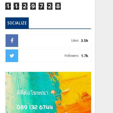
1
1
2
9
7
2
8
SOCIALIZE
3.5k
Likes
1.7k
Followers