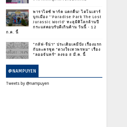
พาราไดซ์ พาร์ค แตกตื่น! ไดโนเสาร์
บุกเมือง ‘‘Paradise Park The Lost
Jurassic World’ ทะลุมิติโลกล้านปี
กระแสตอบรับดีเกินต้าน วันนี้ - 12
ก.ค. นี้
“กลัฟ-จีน่า” ประเดิมเคมีปัง เรื่องแรก
กับละครชุด “ดวงใจเทวพรหม” เรื่อง
“ลออจันทร์” ลงจอ 8 มี.ค. นี้
@NAMPUYEN
Tweets by @nampuyen