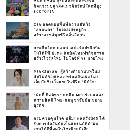
ซินดี้ บิชอพ จูงมือครอบครัวร่วม
กิจกรรมปลูกฝังแนวคิดรักษ์โลกที่บูธ
ECOTOPIA
CEA ถอดแบบพื้นที่ความสำเร็จ
“สกลนคร” โมเดลเศรษฐกิจ
สร้างสรรค์ชุบชีวิตถิ่นอีสาน
กระหึ่มโลก ดอนน่าสปอร์ตนำนักบิด
โมโต้จีพี ปะทะ นักบิดไทยทำกิจกรรม
สร้างไวรัลใหม่ โมโตจีพี vs มวยไทย
PEAKSayaa! ผู้สร้างตำนานบทใหม่
จับไมค์ร้องเพลง พร้อมอินเนอร์มา
เต็มกับซิงเกิ้ลแรกในชีวิต “คีย์ใจ”
“คิตตี้ กิจติพร” ยกทีม Mrs ร่วมแสดง
ความยินดี ไทย-กัมพูชาจับมือ ขยาย
ธุรกิจ
กรมควบคุมโรค ปลื้ม! ผลครึ่งปี65 ได้
รับการจัดอันดับเป็นแบรนด์ที่ทำผล
งานได้ดีที่สุดในโซเชียลมีเดีย