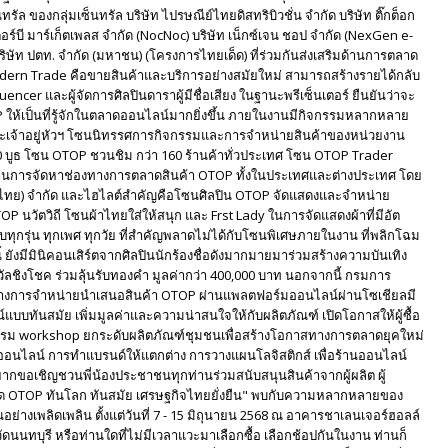
ัล ของกลุ่มเซ็นทรัล บริษัท ไปรษณีย์ไทยดิสทริบิวชั่น จำกัด บริษัท ติ๊กต็อก
เตอร์บี มาร์เก็ตเพลส จำกัด (NocNoc) บริษัท เน็กซ์เจน ชอป จำกัด (NexGen e-
บริษัท ปตท. จำกัด (มหาชน) (โครงการไทยเด็ด) ที่ร่วมกันส่งเสริมด้านการตลาด
ern Trade คือขายสินค้าและบริการอย่างสมัยใหม่ สามารถสร้างรายได้กลับ
nfluencer และผู้จัดการศิลปินดาราผู้มีชื่อเสียง ในฐานะพรีเซ็นเตอร์ ยืนยันว่าจะ
P ให้เป็นที่รู้จักในตลาดออนไลน์มากยิ่งขึ้น ภายในงานมีกิจกรรมหลากหลาย
ะเจ้าอยู่หัวฯ โซนนิทรรศการกิจกรรมและการจำหน่ายสินค้าของหน่วยงาน
 บูธ โซน OTOP ชวนชิม กว่า 160 ร้านค้าทั่วประเทศ โซน OTOP Trader
งานการจัดหาช่องทางการตลาดสินค้า OTOP ทั้งในประเทศและต่างประเทศ โดย
ศไทย) จำกัด และไฮไลต์สำคัญคือโซนศิลปิน OTOP จัดแสดงและจำหน่าย
P นวัตวิถี โซนผ้าไทยใส่ให้สนุก และ Frst Lady ในการจัดแสดงผ้าที่มีอัต
บทุกรุ่น ทุกเพศ ทุกวัย ที่สำคัญพลาดไม่ได้กับโซนพิเศษภายในงาน ที่พลิกโฉม
งมีมินิคอนเสิร์ตจากศิลปินนักร้องชื่อดังมากมายมาร่วมสร้างความบันเทิง
ชิงโชค ร่วมลุ้นรับทองคำ มูลค่ากว่า 400,000 บาท นอกจากนี้ กรมการ
ทางการจำหน่ายนำเสนอสินค้า OTOP ผ่านแพลตฟอร์มออนไลน์ผ่านโซเชียลมี
บทันสมัย เพิ่มมูลค่าและความน่าสนใจให้กับผลิตภัณฑ์ เปิดโอกาสให้ผู้ซื้อ
มีกิจกรรม workshop ยกระดับผลิตภัณฑ์ชุมชนเพื่อสร้างโอกาสทางการตลาดยุคใหม่
ดร้านออนไลน์ การทำแบรนด์ให้แตกต่าง การวางแผนโลจิสติกส์ เพื่อร้านออนไลน์
ยากขอเชิญชวนพี่น้องประชาชนทุกท่านร่วมสนับสนุนสินค้าจากผู้ผลิต ผู้
 OTOP ทันโลก ทันสมัย เศรษฐกิจไทยยั่งยืน" พบกับความหลากหลายของ
อย่างเพลิดเพลิน ตั้งแต่วันที่ 7 - 15 มิถุนายน 2568 ณ อาคารชาเลนเจอร์ฮอลล์
ดนนทบุรี หรือท่านใดที่ไม่มีเวลาแวะมาเลือกซื้อ เลือกช้อปกันในงาน ท่านก็