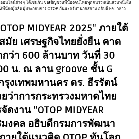
นไลน์ต่าง ๆ ได้เช่นกัน ขอเชิญชวนพี่น้องคนไทยทุกคนร่วมเป็นส่วนหนึ่งใน
พี่น้องผู้ผลิต ผู้ประกอบการ OTOP กันนะครับ" นายสยาม อธิบดี พช. กล่าว
"OTOP MIDYEAR 2025" ภายใต้
มัย เศรษฐกิจไทยยั่งยืน คาด
ว่า 600 ล้านบาท วันที่ 30
 น. ณ ลาน groove ชั้น G
 กรุงเทพมหานคร ดร. ธีรรัตน์
ช่วยว่าการกระทรวงมหาดไทย
รจัดงาน "OTOP MIDYEAR
ริมงคล อธิบดีกรมการพัฒนา
 ภายใต้แนวคิด OTOP ทันโลก