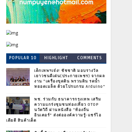
POPULAR 10
HIGHLIGHT
COMMENTS
เด็กเทพฯเจ๋ง! ชัชชาติ มอบรางวัล
เยาวชนดีเด่น(ประกายเพชร) จากผล
งาน “เครื่องขุดดิน พรวนดิน รดน้ำ
หยอดเมล็ด ด้วยโปรแกรม Arduino”
พช. ร่วมกับ ธนาคารกรุงเทพ เสริม
ความแกร่งชุมชนท่องเที่ยว OTOP
นวัตวิถี ผ่านหนังสือ “ท้องถิ่น
อินเตอร์” ส่งต่อองค์ความรู้-แชร์ไอ
เดียดี สินค้าเด็ด