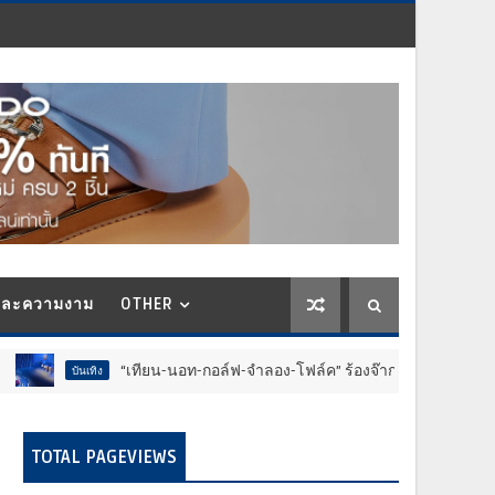
และความงาม
OTHER
“เทียน-นอท-กอล์ฟ-จำลอง-โฟล์ค” ร้องจ๊าก!! อุปกรณ์ม่วนจอยงานวัด..
บันเทิง
TOTAL PAGEVIEWS