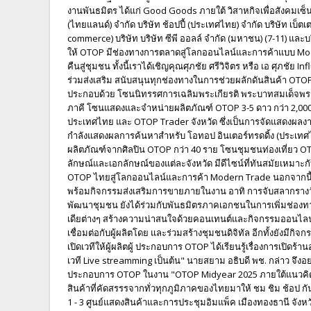
งานพันธมิตร ได้แก่ Good Goods ภายใต้ วิสาหกิจเพื่อสังคมเซ็นทร
(ไทยแลนด์) จำกัด บริษัท ช้อปปี้ (ประเทศไทย) จำกัด บริษัท เบ็ต
commerce) บริษัท บริษัท ซีพี ออลล์ จํากัด (มหาชน) (7-11) และ
ให้ OTOP มีช่องทางการตลาดสู่โลกออนไลน์และการค้าแบบ Mod
คืนสู่ชุมชน ทั้งนี้เราได้เชิญคุณศุภชัย ศรีวิจิตร หรือ เอ ศุภชัย I
ร่วมส่งเสริม สนับสนุนทุกช่องทางในการช่วยผลักดันสินค้า OTO
ประกอบด้วย โซนนิทรรศการเฉลิมพระเกียรติ พระบาทสมเด็จพร
ภาคี โซนแสดงและจำหน่ายผลิตภัณฑ์ OTOP 3-5 ดาว กว่า 2,000
ประเทศไทย และ OTOP Trader จังหวัด ซึ่งเป็นการจัดแสดงผล
กำลังแสดงผลการค้นหาสำหรับ โอทอป อินเตอร์ทรดดิ้ง (ประเท
ผลิตภัณฑ์จากศิลปิน OTOP กว่า 40 ราย โซนชุมชนท่องเที่ยว OTO
ลักษณ์และเอกลักษณ์ของแต่ละจังหวัด มีดีไซน์ที่ทันสมัยเหมาะกั
OTOP ไทยสู่โลกออนไลน์และการค้า Modern Trade นอกจากนี้ ยั
พร้อมกิจกรรมส่งเสริมการขายภายในงาน อาทิ การจับสลากรางวัล
พัฒนาชุมชน ยังได้ร่วมกับพันธมิตรภาคเอกชนในการเพิ่มช่อง
เดียต่างๆ สร้างความน่าสนใจด้วยคอนเทนต์และกิจกรรมออนไลน์แบ
เชื่อมต่อกับผู้ผลิตโดย และร่วมสร้างชุมชนดิจิทัล อีกทั้งยัง
เปิดเวทีให้ผู้ผลิตผู้ ประกอบการ OTOP ได้เรียนรู้เรื่องการเปิ
เวที Live streamming เป็นต้น" นายสยาม อธิบดี พช. กล่าว จึงอ
ประกอบการ OTOP ในงาน "OTOP Midyear 2025 ภายใต้แนวคิด
สินค้าที่คัดสรรรจากทั่วทุกภูมิภาคของไทยมาให้ ชม ชิม ช้อป กัน
1 - 3 ศูนย์แสดงสินค้าและการประชุมอิมแพ็ค เมืองทองธานี จังหวั