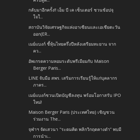
กลับมาอีกครั้ง!! เอ็ม บี เค เซ็นเตอร์ ชวนช้อปจุ
ใจใ...
สถาบันวิจัยเศรษฐกิจแห่งอาเซียนและเอเชียตะวัน
ออก(ER...
เมย์แบงก์ ชี้หุ้นไทยครึ่งปีหลังเตรียมทะยาน จาก
คว...
อัพเกรดความหอมระดับพรีเมียมกับ Maison
Berger Paris...
LINE จับมือ สพร. เสริมการเรียนรู้ให้แก่บุคลากร
ภาคร...
เมย์แบงก์ชวนเปิดบัญชีลงทุน พร้อมโอกาสรับ IPO
ใหม่!
Maison Berger Paris (ประเทศไทย) เชิญชวน
ร่วมงาน The...
จุฬาฯ จัดเสวนา "ระดมคิด พลิกวิกฤตคางดำ” พบมี
การนำเ...