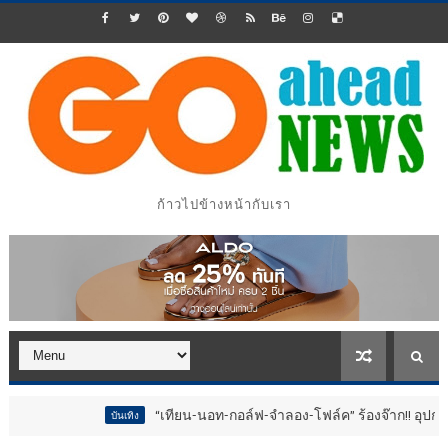
ก้าวไปข้างหน้ากับเรา
“เทียน-นอท-กอล์ฟ-จำลอง-โฟล์ค” ร้องจ๊าก!! อุปกรณ์ม่วนจอยงาน
บันเทิง