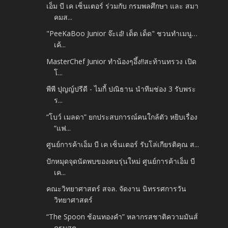
เอ็ม บี เค เซ็นเตอร์ ร่วมกับ กรมพลศึกษา และ สมา
คมส...
"PeeKaBoo Junior จ๊ะเอ๋! เด็ด เด็ด" ชวนทำเมนู…
เค้...
MasterChef Junior ทำน้องๆอึ้ง!!สะท้านทรวง เปิด
โ...
พีพี ปุญญ์ปรีดี - ไมกี้ ปณิธาน นำทีมช่อง 3 รับพระ
ร...
“โบว์ เมลดา” ยกประสบการณ์คนใกล้ตัว หยิบเรื่อง
“แฟ...
ศูนย์การค้าเอ็ม บี เค เซ็นเตอร์ รับโล่เกียรติคุณ ส...
ปักหมุดจุดนัดพบของคนรุ่นใหม่ ศูนย์การค้าเอ็ม บี
เค...
คณะวิทยาศาสตร์ สจล. จัดงาน นิทรรศการวัน
วิทยาศาสตร์
“The Spoon ช้อนทองคำ” หลากรสชาติความมันส์
ครบสูต...