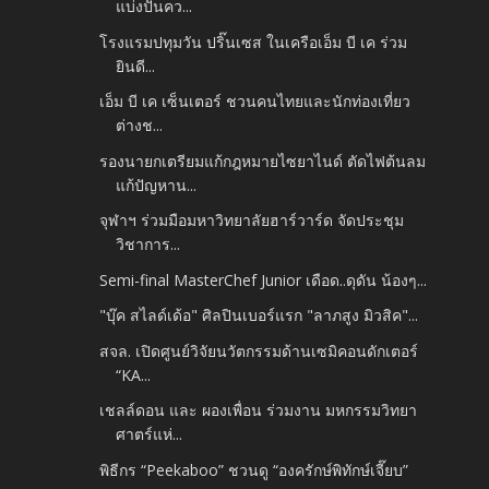
แบ่งปันคว...
โรงแรมปทุมวัน ปริ๊นเซส ในเครือเอ็ม บี เค ร่วม
ยินดี...
เอ็ม บี เค เซ็นเตอร์ ชวนคนไทยและนักท่องเที่ยว
ต่างช...
รองนายกเตรียมแก้กฎหมายไซยาไนด์ ตัดไฟต้นลม
แก้ปัญหาน...
จุฬาฯ ร่วมมือมหาวิทยาลัยฮาร์วาร์ด จัดประชุม
วิชาการ...
Semi-final MasterChef Junior เดือด..ดุดัน น้องๆ...
"บุ๊ค​ สไลด์เด้อ" ศิลปินเบอร์แรก​ "ลาภสูง​ มิวสิค"...
สจล. เปิดศูนย์วิจัยนวัตกรรมด้านเซมิคอนดักเตอร์
“KA...
เชลล์ดอน และ ผองเพื่อน ร่วมงาน มหกรรมวิทยา
ศาตร์แห่...
พิธีกร “Peekaboo” ชวนดู “องครักษ์พิทักษ์เจี๊ยบ”