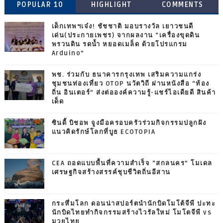
POPULAR 10
HIGHLIGHT
COMMENTS
เด็กเทพฯเจ๋ง! ชัชชาติ มอบรางวัล เยาวชนดี
เด่น(ประกายเพชร) จากผลงาน “เครื่องขุดดิน
พรวนดิน รดน้ำ หยอดเมล็ด ด้วยโปรแกรม
Arduino”
พช. ร่วมกับ ธนาคารกรุงเทพ เสริมความแกร่ง
ชุมชนท่องเที่ยว OTOP นวัตวิถี ผ่านหนังสือ “ท้อง
ถิ่น อินเตอร์” ส่งต่อองค์ความรู้-แชร์ไอเดียดี สินค้า
เด็ด
ซินดี้ บิชอพ จูงมือครอบครัวร่วมกิจกรรมปลูกฝัง
แนวคิดรักษ์โลกที่บูธ ECOTOPIA
CEA ถอดแบบพื้นที่ความสำเร็จ “สกลนคร” โมเดล
เศรษฐกิจสร้างสรรค์ชุบชีวิตถิ่นอีสาน
กระหึ่มโลก ดอนน่าสปอร์ตนำนักบิดโมโต้จีพี ปะทะ
นักบิดไทยทำกิจกรรมสร้างไวรัลใหม่ โมโตจีพี vs
มวยไทย