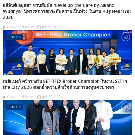
อลิอันซ์ อยุธยา ชวนสัมผัส “Level Up the Care by Allianz
Ayudhya” นิทรรศการยกระดับความเป็นห่วง ในงาน Hug HeartYai
2026
Go Ahead News
Jul 25, 2026
การตลาด
เมย์แบงก์ คว้ารางวัล SET-TFEX Broker Champion ในงาน SET in
the City 2026 ตอกย้ำความสำเร็จด้านการลงทุนครบวงจร
Go Ahead News
Jun 30, 2026
การตลาด