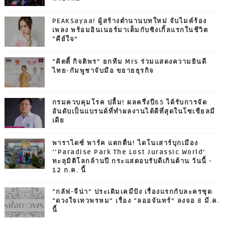
PEAKSayaa! ผู้สร้างตำนานบทใหม่ จับไมค์ร้อง
เพลง พร้อมอินเนอร์มาเต็มกับซิงเกิ้ลแรกในชีวิต
“คีย์ใจ”
“คิตตี้ กิจติพร” ยกทีม Mrs ร่วมแสดงความยินดี
ไทย-กัมพูชาจับมือ ขยายธุรกิจ
กรมควบคุมโรค ปลื้ม! ผลครึ่งปี65 ได้รับการจัด
อันดับเป็นแบรนด์ที่ทำผลงานได้ดีที่สุดในโซเชียลมี
เดีย
พาราไดซ์ พาร์ค แตกตื่น! ไดโนเสาร์บุกเมือง
‘‘Paradise Park The Lost Jurassic World’
ทะลุมิติโลกล้านปี กระแสตอบรับดีเกินต้าน วันนี้ -
12 ก.ค. นี้
“กลัฟ-จีน่า” ประเดิมเคมีปัง เรื่องแรกกับละครชุด
“ดวงใจเทวพรหม” เรื่อง “ลออจันทร์” ลงจอ 8 มี.ค.
นี้