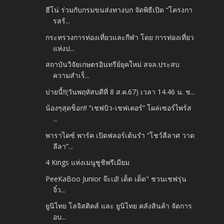
ฮีโน่ ร่วมกับกรมขนส่งทางบก จัดพิธีเปิด “โครงกา
รสร้...
กระทรวงการท่องเที่ยวและกีฬา โดย การท่องเที่ยว
แห่งป...
สถาบันวิจัยเกษตรอินทรีย์ยุคใหม่ สจล.ประสบ
ความสำเร็...
บ่ายนี้‼️(วันพฤหัสบดีที่ 8 ส.ค.67) เวลา 14.46 น. ช...
น้องๆสุดช็อก!! “เชฟบิว-เชฟเคอร์” โผล่เซอร์ไพร้ส
...
พาราไดซ์ พาร์ค เปิดฟลอร์เต้นรำ “โชว์ลีลาศ วาด
ลีลา”...
4 Kings แห่งเมนูซูชิพรีเมียม
PeeKaBoo Junior จ๊ะเอ๋! เด็ด เด็ด" ชวนเชฟรุ่น
จิ๋ว...
ยูนิไทย โลจิสติคส์ และ ยูนิไทย คลังสินค้า จัดการ
อบ...