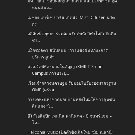
มท.1 ปลื้ม ขอบคุณทุกภาคส่วน และประชาชน อุด
หนุนสินค...
เมซอง แบร์เช่ ปารีส เปิดตัว 'Mist Diffuser' นวัต
กร...
อลิอันซ์ อยุธยา ร่วมต้อนรับทัพนักกีฬาโอลิมปิกทีม
ชา...
แอ็กซอลตา สนับสนุน “การแข่งขันทักษะการ
บริการลูกค้า...
สจล.จัดพิธีลงนามในสัญญาKMILT Smart
Campus การประยุ...
เรือนจำกลางนครปฐม รับมอบใบรับรองมาตรฐาน
GMP (ครัวผ...
การเคหะแห่งชาติมอบบ้านหลังใหม่ให้ชาวชุมชน
ดินแดง “โ...
ฮีโร่โอลิมปิก เทนนิส พานิคภัค - บี จันทร์แจ่ม –
โค...
Heliconia Music เปิดตัวซิงเกิลใหม่ “มิม ณลานี”