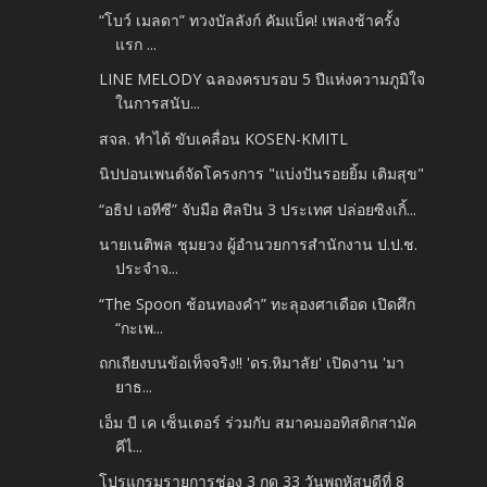
“โบว์ เมลดา” ทวงบัลลังก์ คัมแบ็ค! เพลงช้าครั้ง
แรก ...
LINE MELODY ฉลองครบรอบ 5 ปีแห่งความภูมิใจ
ในการสนับ...
สจล. ทำได้ ขับเคลื่อน KOSEN-KMITL
นิปปอนเพนต์จัดโครงการ "แบ่งปันรอยยิ้ม เติมสุข"
“อธิป เอทีซี” จับมือ ศิลปิน 3 ประเทศ ปล่อยซิงเกิ้...
นายเนติพล ชุมยวง ผู้อำนวยการสำนักงาน ป.ป.ช.
ประจำจ...
“The Spoon ช้อนทองคำ” ทะลุองศาเดือด เปิดศึก
“กะเพ...
ถกเถียงบนข้อเท็จจริง!! 'ดร.หิมาลัย' เปิดงาน 'มา
ยาธ...
เอ็ม บี เค เซ็นเตอร์ ร่วมกับ สมาคมออทิสติกสามัค
คีไ...
โปรแกรมรายการช่อง 3 กด 33 วันพฤหัสบดีที่ 8