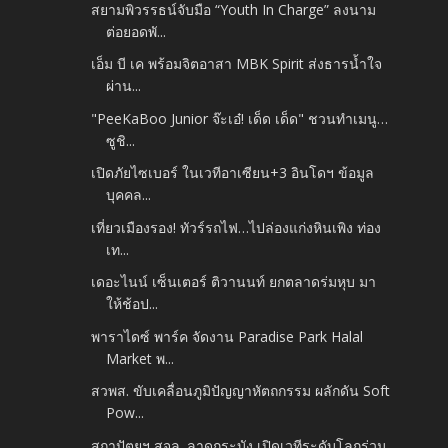
สยามพิวรรธน์จับมือ “Youth In Charge” ลงนาม
ต่อยอดพั...
เอ็ม บี เค พร้อมจิตอาสา MBK Spirit ส่งธารน้ำใจ
ผ่าน...
"PeeKaBoo Junior จ๊ะเอ๋! เด็ด เด็ด" ชวนทำเมนู…
ซูชิ...
เปิดภัยไซเบอร์ ในเวทีอาเซียน+3 อินโดฯ ข้อมูล
บุคคล...
เที่ยวเมืองรอง! ทัวร์รถไฟ…ไปล่องแก่งหินเพิง ท่อง
เท...
เดอะไนน์ เซ็นเตอร์ ติวานนท์ ยกตลาดร่มหุบ มา
ให้ช้อป...
พาราไดซ์ พาร์ค จัดงาน Paradise Park Halal
Market พ...
สวพส. ขับเคลื่อนภูมิปัญญาหัตถกรรม ผลักดัน Soft
Pow...
สถาปัตยฯ สจล. ลาดกระบัง เปิดเวทีระดับโลกร่วม