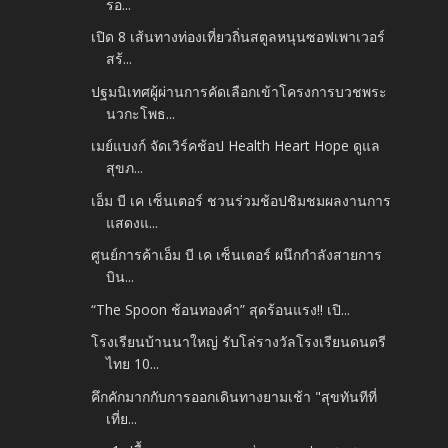
รอ...
เปิด 8 เส้นทางท่องเที่ยวถิ่นสตูลหนุนซอฟเพาเวอร์
สร้...
ปฐมนิเทศผู้ผ่านการคัดเลือกเข้าโครงการบวชพระ
นวกะโพธ...
เมย์แบงก์ จัดเวิร์คช้อป Health Heart Hope ดูแล
สุขภ...
เอ็ม บี เค เซ็นเตอร์ ชวนร่วมช้อปชิมชมผลงานการ
แสดงแ...
ศูนย์การค้าเอ็ม บี เค เซ็นเตอร์ ผนึกกำลังสายการ
บิน...
“The Spoon ช้อนทองคำ” สุดร้อนแรง!! เปิ...
โรงเรียนบ้านนาใหญ่ รับโล่รางวัลโรงเรียนดนตรี
ไทย 10...
คึกคักมากกับการออกเดินทางยามเช้า "สุขทันทีที่
เที่ย...