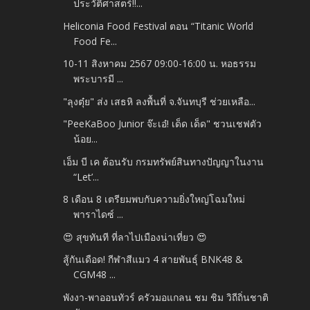
ประวัติศาสตร์‼️...
Heliconia Food Festival ตอน “Titanic World
Food Fe...
10-11 สิงหาคม 2567 09:00-16:00 น. หอธรรม
พระบารมี ...
"ลุงตุ๋ย" ส่ง เสธหิ ลงพื้นที่ จ.จันทบุรี ช่วยเหลือ...
"PeeKaBoo Junior จ๊ะเอ๋! เด็ด เด็ด" ชวนเชฟตัว
น้อย...
เอ็ม บี เค ต้อนรับ กรมทรัพย์สินทางปัญญาในงาน
“Let’...
8 เดือน 8 เตรียมพบกับความยิ่งใหญ่โฉมใหม่
พาราไดซ์ ...
😍 สุขทันที ที่ลาไปเมืองน่าเที่ยว 😍
สู้กันเดือด! กีฬาสีแมว 4 สายพันธุ์ BNK48 &
CGM48 ...
พังงา-พาออนทัวร์ ครัวมอแกลน ชม ชิม วิถีถิ่นชาติ