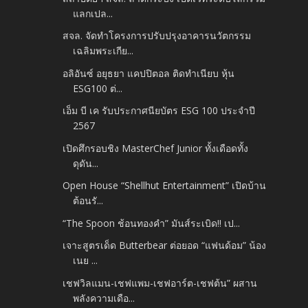
แลกเปล...
สจล. จัดทำโครงการปรับปรุงอาคารนวัตกรรม
เฉลิมพระเกีย...
อลิอันซ์ อยุธยา แคปปิตอล ติดทำเนียบ หุ้น
ESG100 ต่...
เอ็ม บี เค รับประกาศนียบัตร ESG 100 ประจำปี
2567
เปิดศึกรอบชิง MasterChef Junior ทั้งเดือดทั้ง
ดุดัน...
Open House “Shellhut Entertainment” เปิดบ้าน
ต้อนรั...
“The Spoon ช้อนทองคำ” มันส์ระเบิด!! เป...
เจาะสูตรเด็ด Butterbear ต่อยอด “แฟนด้อม” น้อง
เนย ...
เชฟวิลแมน-เชฟแพม-เชฟอาร์ต-เชฟต้น” ผสาน
พลังความเดือ...