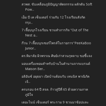
สวพส. ขับเคลื่อนภูมิปัญญาหัตถกรรม ผลักดัน Soft
Pow...
เอ็ม บี เค เซ็นเตอร์ ร่วมกับ 12 โรงเรียนสังกัด
กรุง...
7 เจี๊ยบบุกโรงเรียน ชวนทำภารกิจ “Out of The
Nest อ...
ก๊วน 7 เจี๊ยบบุกเซอร์ไพรส์ในรายการ"PeeKaBoo
Junior...
ดร.หิมาลัย ผิวพรรณ ศิษย์เก่าสวนกุหลาบ ขอชี้แจง
มอบเครื่องหอมสำหรับบ้านในตำนานจากแบรนด์
Maison Ber...
อลิอันซ์ อยุธยา เปิดบ้านต้อนรับ เทนนิส พาณิภัค
เจ้...
ครบรอบ 64 ปี สจล. ก้าวสู่ปีที่ 65 ด้วยความภาค
ภูมิใจ
เดอะไนน์ เซ็นเตอร์ พระราม 9 ชวนมาช้อปและ