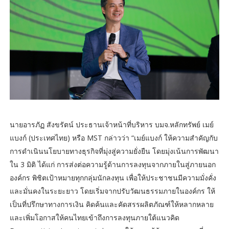
นายอารภัฏ สังขรัตน์ ประธานเจ้าหน้าที่บริหาร บมจ.หลักทรัพย์ เมย์
แบงก์ (ประเทศไทย) หรือ MST กล่าวว่า “เมย์แบงก์ ให้ความสำคัญกับ
การดำเนินนโยบายทางธุรกิจที่มุ่งสู่ความยั่งยืน โดยมุ่งเน้นการพัฒนา
ใน 3 มิติ ได้แก่ การส่งต่อความรู้ด้านการลงทุนจากภายในสู่ภายนอก
องค์กร พิชิตเป้าหมายทุกกลุ่มนักลงทุน เพื่อให้ประชาชนมีความมั่งคั่ง
และมั่นคงในระยะยาว โดยเริ่มจากปรับวัฒนธรรมภายในองค์กร ให้
เป็นที่ปรึกษาทางการเงิน คิดค้นและคัดสรรผลิตภัณฑ์ให้หลากหลาย
และเพิ่มโอกาสให้คนไทยเข้าถึงการลงทุนภายใต้แนวคิด