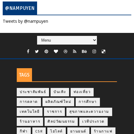
@NAMPUYEN
Tweets by @nampuyen
TAGS
ประชาสัมพันธ์
บันเทิง
ท่องเที่ยว
การตลาด
ผลิตภัณฑ์ใหม่
การศึกษา
เทคโนโลยี
ราชการ
สุขภาพและความงาม
ร้านอาหาร
ศิลปวัฒนธรรม
เวทีประกวด
กีฬา
CSR
ไฮไลท์
ยานยนต์
ร้านกาแฟ