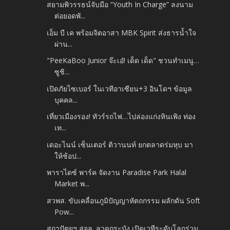
สยามพิวรรธน์จับมือ “Youth In Charge” ลงนาม
ต่อยอดพั...
เอ็ม บี เค พร้อมจิตอาสา MBK Spirit ส่งธารน้ำใจ
ผ่าน...
"PeeKaBoo Junior จ๊ะเอ๋! เด็ด เด็ด" ชวนทำเมนู…
ซูชิ...
เปิดภัยไซเบอร์ ในเวทีอาเซียน+3 อินโดฯ ข้อมูล
บุคคล...
เที่ยวเมืองรอง! ทัวร์รถไฟ…ไปล่องแก่งหินเพิง ท่อง
เท...
เดอะไนน์ เซ็นเตอร์ ติวานนท์ ยกตลาดร่มหุบ มา
ให้ช้อป...
พาราไดซ์ พาร์ค จัดงาน Paradise Park Halal
Market พ...
สวพส. ขับเคลื่อนภูมิปัญญาหัตถกรรม ผลักดัน Soft
Pow...
สถาปัตยฯ สจล. ลาดกระบัง เปิดเวทีระดับโลกร่วม