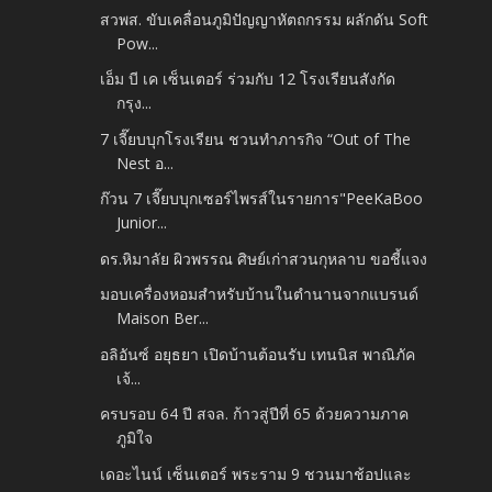
สวพส. ขับเคลื่อนภูมิปัญญาหัตถกรรม ผลักดัน Soft
Pow...
เอ็ม บี เค เซ็นเตอร์ ร่วมกับ 12 โรงเรียนสังกัด
กรุง...
7 เจี๊ยบบุกโรงเรียน ชวนทำภารกิจ “Out of The
Nest อ...
ก๊วน 7 เจี๊ยบบุกเซอร์ไพรส์ในรายการ"PeeKaBoo
Junior...
ดร.หิมาลัย ผิวพรรณ ศิษย์เก่าสวนกุหลาบ ขอชี้แจง
มอบเครื่องหอมสำหรับบ้านในตำนานจากแบรนด์
Maison Ber...
อลิอันซ์ อยุธยา เปิดบ้านต้อนรับ เทนนิส พาณิภัค
เจ้...
ครบรอบ 64 ปี สจล. ก้าวสู่ปีที่ 65 ด้วยความภาค
ภูมิใจ
เดอะไนน์ เซ็นเตอร์ พระราม 9 ชวนมาช้อปและ