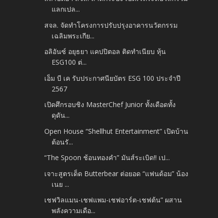
แลกเปล...
สจล. จัดทำโครงการปรับปรุงอาคารนวัตกรรม
เฉลิมพระเกีย...
อลิอันซ์ อยุธยา แคปปิตอล ติดทำเนียบ หุ้น
ESG100 ต่...
เอ็ม บี เค รับประกาศนียบัตร ESG 100 ประจำปี
2567
เปิดศึกรอบชิง MasterChef Junior ทั้งเดือดทั้ง
ดุดัน...
Open House “Shellhut Entertainment” เปิดบ้าน
ต้อนรั...
“The Spoon ช้อนทองคำ” มันส์ระเบิด!! เป...
เจาะสูตรเด็ด Butterbear ต่อยอด “แฟนด้อม” น้อง
เนย ...
เชฟวิลแมน-เชฟแพม-เชฟอาร์ต-เชฟต้น” ผสาน
พลังความเดือ...