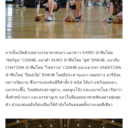
จากนั้นเปิดตัวเหล่าบรรดาทาสแมว แมวขาว SHIRO นำทีมโดย
“ฟอร์จูน” CGM48, แมวดำ KURO นำทีมโดย “ฮูพ” BNK48, แมวส้ม
CHATORA นำทีมโดย “ไข่หวาน” CGM48 และแมวเทา SABATORA
นำทีมโดย “ป๊อปเป้อ” BNK48 โดยมีประธานแมว เฌอปราง อารีย์กุล
กล่าวเปิดงาน ซึ่งการแข่งขันมีกีฬาทั้ง 6 ชนิด ได้แก่ แชร์บอลแมว,
แมวกระดึ๊บ, วิ่งผลัดส่งปลาทูย่าง, บอลลูนโป้ง และแมวขโมย เรียกว่า
ทั้งหัวหน้าแมว และบรรดาลูกๆ แมวในทีมออกมาฟาดฟันอย่างทุ่มสุด
ตัว ส่วนแฟนคลับก็ส่งเสียงให้กำลังใจกันตลอดทั้งงานเลยทีเดียว