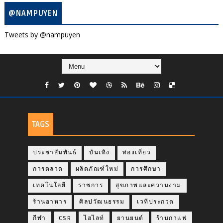
@NAMPUYEN
Tweets by @nampuyen
TAGS
ประชาสัมพันธ์
บันเทิง
ท่องเที่ยว
การตลาด
ผลิตภัณฑ์ใหม่
การศึกษา
เทคโนโลยี
ราชการ
สุขภาพและความงาม
ร้านอาหาร
ศิลปวัฒนธรรม
เวทีประกวด
กีฬา
CSR
ไฮไลท์
ยานยนต์
ร้านกาแฟ