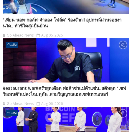
“เทียน-นอท-กอล์ฟ-จำลอง-โฟล์ค” ร้องจ๊าก!! อุปกรณ์ม่วนจอยงา
นวัด.. ทำชีวิตสุดปั่นป่วน
Go Ahead News
Aug 06, 2026
บันเทิง
Restaurant War!!ครัวสุดเดือด พ่อค้าซ่าแม่ค้าแซ่บ..สติหลุด “เชฟ
วิลเมนต์”แปลงโฉมดุดัน..สวมวิญญาณเฮดเชฟเทรนเนอร์
Go Ahead News
Aug 06, 2026
บันเทิง