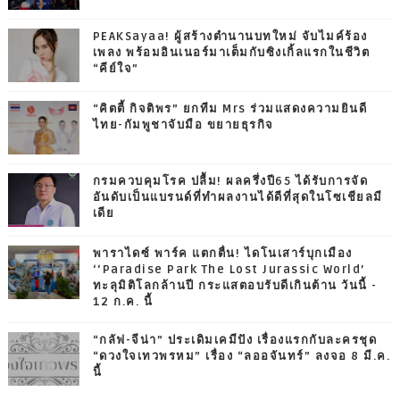
PEAKSayaa! ผู้สร้างตำนานบทใหม่ จับไมค์ร้อง
เพลง พร้อมอินเนอร์มาเต็มกับซิงเกิ้ลแรกในชีวิต
“คีย์ใจ”
“คิตตี้ กิจติพร” ยกทีม Mrs ร่วมแสดงความยินดี
ไทย-กัมพูชาจับมือ ขยายธุรกิจ
กรมควบคุมโรค ปลื้ม! ผลครึ่งปี65 ได้รับการจัด
อันดับเป็นแบรนด์ที่ทำผลงานได้ดีที่สุดในโซเชียลมี
เดีย
พาราไดซ์ พาร์ค แตกตื่น! ไดโนเสาร์บุกเมือง
‘‘Paradise Park The Lost Jurassic World’
ทะลุมิติโลกล้านปี กระแสตอบรับดีเกินต้าน วันนี้ -
12 ก.ค. นี้
“กลัฟ-จีน่า” ประเดิมเคมีปัง เรื่องแรกกับละครชุด
“ดวงใจเทวพรหม” เรื่อง “ลออจันทร์” ลงจอ 8 มี.ค.
นี้