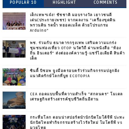
POPULAR 10
HIGHLIGHT
COMMENTS
เด็กเทพฯเจ๋ง! ชัชชาติ มอบรางวัล เยาวชนดี
เด่น(ประกายเพชร) จากผลงาน “เครื่องขุดดิน
พรวนดิน รดน้ำ หยอดเมล็ด ด้วยโปรแกรม
Arduino”
พช. ร่วมกับ ธนาคารกรุงเทพ เสริมความแกร่ง
ชุมชนท่องเที่ยว OTOP นวัตวิถี ผ่านหนังสือ “ท้อง
ถิ่น อินเตอร์” ส่งต่อองค์ความรู้-แชร์ไอเดียดี สินค้า
เด็ด
ซินดี้ บิชอพ จูงมือครอบครัวร่วมกิจกรรมปลูกฝัง
แนวคิดรักษ์โลกที่บูธ ECOTOPIA
CEA ถอดแบบพื้นที่ความสำเร็จ “สกลนคร” โมเดล
เศรษฐกิจสร้างสรรค์ชุบชีวิตถิ่นอีสาน
กระหึ่มโลก ดอนน่าสปอร์ตนำนักบิดโมโต้จีพี ปะทะ
นักบิดไทยทำกิจกรรมสร้างไวรัลใหม่ โมโตจีพี vs
มวยไทย