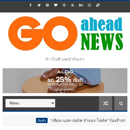
ก้าวไปข้างหน้ากับเรา
“เทียน-นอท-กอล์ฟ-จำลอง-โฟล์ค” ร้องจ๊าก!! อุปกรณ์ม่วนจอ
บันเทิง