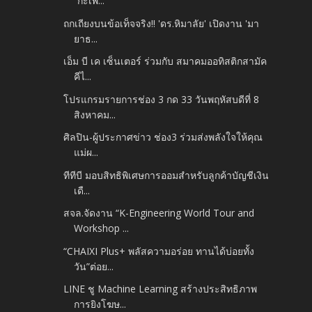
“กะเพ...
ถกเถียงบนข้อเท็จจริง!! 'ดร.หิมาลัย' เปิดงาน 'มา
ยาธ...
เอ็ม บี เค เซ็นเตอร์ ร่วมกับ สมาคมออทิสติกสามัค
คีไ...
โปรแกรมรายการช่อง 3 กด 33 วันพฤหัสบดีที่ 8
สิงหาคม...
ศิลปิน-ผู้ประกาศข่าว ช่อง3 ร่วมส่งพลังใจให้คุณ
แม่ผ...
ทีทีบี มอบสิทธิพิเศษการออมสำหรับลูกค้าบัญชีเงิน
เดื...
สจล.จัดงาน “K-Engineering World Tour and
Workshop ...
“CHAIXI Plus+ พลัสความอร่อย ทานได้บ่อยทั้ง
วัน”ต่อย...
LINE ชู Machine Learning สร้างประสิทธิภาพ
การยิงโฆษ...