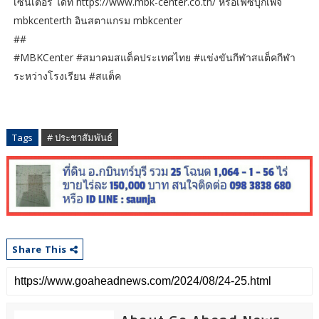
เซ็นเตอร์ ได้ที่ https://www.mbk-center.co.th/ หรือเฟซบุ๊กเพจ
mbkcenterth อินสตาแกรม mbkcenter
##
#MBKCenter #สมาคมสแต็คประเทศไทย #แข่งขันกีฬาสแต็คกีฬา
ระหว่างโรงเรียน #สแต็ค
Tags
# ประชาสัมพันธ์
Share This