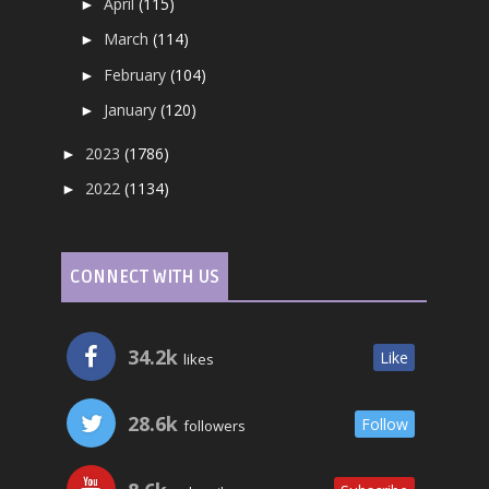
April
(115)
►
March
(114)
►
February
(104)
►
January
(120)
►
2023
(1786)
►
2022
(1134)
►
CONNECT WITH US
34.2k
Like
likes
28.6k
Follow
followers