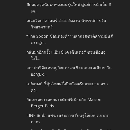
ปักหมุดจุดนัดพบของคนรุ่นใหม่ ศูนย์การค้าเอ็ม บี
เค...
คณะวิทยาศาสตร์ สจล. จัดงาน นิทรรศการวัน
วิทยาศาสตร์
“The Spoon ช้อนทองคำ” หลากรสชาติความมันส์
ครบสูต...
กลับมาอีกครั้ง!! เอ็ม บี เค เซ็นเตอร์ ชวนช้อปจุ
ใจใ...
สถาบันวิจัยเศรษฐกิจแห่งอาเซียนและเอเชียตะวัน
ออก(ER...
เมย์แบงก์ ชี้หุ้นไทยครึ่งปีหลังเตรียมทะยาน จาก
คว...
อัพเกรดความหอมระดับพรีเมียมกับ Maison
Berger Paris...
LINE จับมือ สพร. เสริมการเรียนรู้ให้แก่บุคลากร
ภาคร...