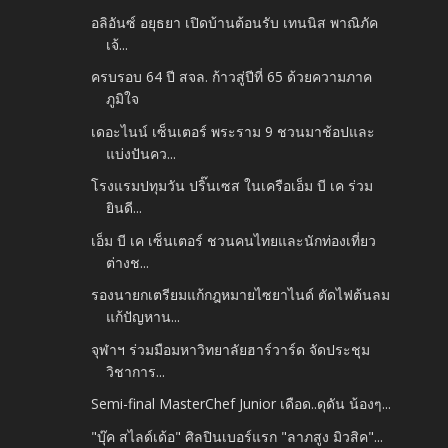
อลิอันซ์ อยุธยา เปิดบ้านต้อนรับ เทนนิส พาณิภัค
เจ้...
ครบรอบ 64 ปี สจล. ก้าวสู่ปีที่ 65 ด้วยความภาค
ภูมิใจ
เดอะไนน์ เซ็นเตอร์ พระราม 9 ชวนมาช้อปและ
แบ่งปันคว...
โรงแรมปทุมวัน ปริ๊นเซส ในเครือเอ็ม บี เค ร่วม
ยินดี...
เอ็ม บี เค เซ็นเตอร์ ชวนคนไทยและนักท่องเที่ยว
ต่างช...
รองนายกเตรียมแก้กฎหมายไซยาไนด์ ตัดไฟต้นลม
แก้ปัญหาน...
จุฬาฯ ร่วมมือมหาวิทยาลัยฮาร์วาร์ด จัดประชุม
วิชาการ...
Semi-final MasterChef Junior เดือด..ดุดัน น้องๆ...
"บุ๊ค​ สไลด์เด้อ" ศิลปินเบอร์แรก​ "ลาภสูง​ มิวสิค"...