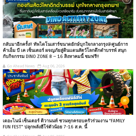
กลับมาอีกครั้ง!! ทัพไดโนเสาร์ขนาดยักษ์บุกใจกลางกรุง@ศูนย์การ
ค้าเอ็ม บี เค เซ็นเตอร์ ผจญภัยสู่ดินแดนสัตว์โลกดึกดำบรรพ์ สนุก
กับกิจกรรม DINO ZONE 8 – 16 สิงหาคมนี้ ชมฟรี!!
Go Ahead News
Aug 06, 2026
ประชาสัมพันธ์
เดอะไนน์ เซ็นเตอร์ ติวานนท์ ชวนทุกครอบครัวร่วมงาน “FAMILY
FUN FEST” ปลุกพลังฮีโร่ตัวน้อย 7-16 ส.ค. นี้