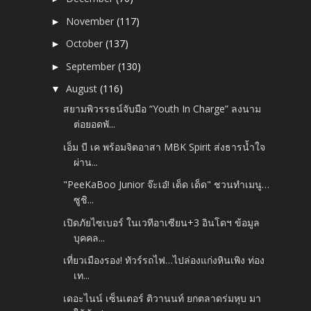
November
(117)
►
October
(137)
►
September
(130)
►
August
(116)
▼
สยามพิวรรธน์จับมือ “Youth In Charge” ลงนาม
ต่อยอดพั...
เอ็ม บี เค พร้อมจิตอาสา MBK Spirit ส่งธารน้ำใจ
ผ่าน...
"PeeKaBoo Junior จ๊ะเอ๋! เด็ด เด็ด" ชวนทำเมนู…
ซูชิ...
เปิดภัยไซเบอร์ ในเวทีอาเซียน+3 อินโดฯ ข้อมูล
บุคคล...
เที่ยวเมืองรอง! ทัวร์รถไฟ…ไปล่องแก่งหินเพิง ท่อง
เท...
เดอะไนน์ เซ็นเตอร์ ติวานนท์ ยกตลาดร่มหุบ มา