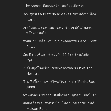
“The Spoon ช้อนทองคำ” มันส์ระเบิด!! เป...
เจาะสูตรเด็ด Butterbear ต่อยอด “แฟนด้อม” น้อง
เนย ...
เชฟวิลแมน-เชฟแพม-เชฟอาร์ต-เชฟต้น” ผสาน
พลังความเดือ...
สวพส. ขับเคลื่อนภูมิปัญญาหัตถกรรม ผลักดัน Soft
Pow...
เอ็ม บี เค เซ็นเตอร์ ร่วมกับ 12 โรงเรียนสังกัด
กรุง...
7 เจี๊ยบบุกโรงเรียน ชวนทำภารกิจ “Out of The
Nest อ...
ก๊วน 7 เจี๊ยบบุกเซอร์ไพรส์ในรายการ"PeeKaBoo
Junior...
ดร.หิมาลัย ผิวพรรณ ศิษย์เก่าสวนกุหลาบ ขอชี้แจง
มอบเครื่องหอมสำหรับบ้านในตำนานจากแบรนด์
Maison Ber...