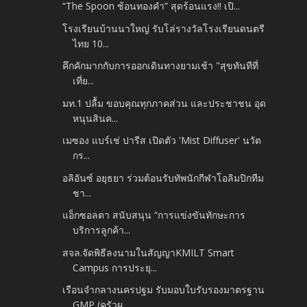
“The Spoon ช้อนทองคำ” สุดร้อนแรง!! เปิ...
โรงเรียนบ้านนาใหญ่ รับโล่รางวัลโรงเรียนดนตรี
ไทย 10...
คึกคักมากกับการออกเดินทางยามเช้า "สุขทันทีที่
เที่ย...
มท.1 ปลื้ม ขอบคุณทุกภาคส่วน และประชาชน อุด
หนุนสินค...
เมซอง แบร์เช่ ปารีส เปิดตัว 'Mist Diffuser' นวัต
กร...
อลิอันซ์ อยุธยา ร่วมต้อนรับทัพนักกีฬาโอลิมปิกทีม
ชา...
แอ็กซอลตา สนับสนุน “การแข่งขันทักษะการ
บริการลูกค้า...
สจล.จัดพิธีลงนามในสัญญาKMILT Smart
Campus การประยุ...
เรือนจำกลางนครปฐม รับมอบใบรับรองมาตรฐาน
GMP (ครัวผ...