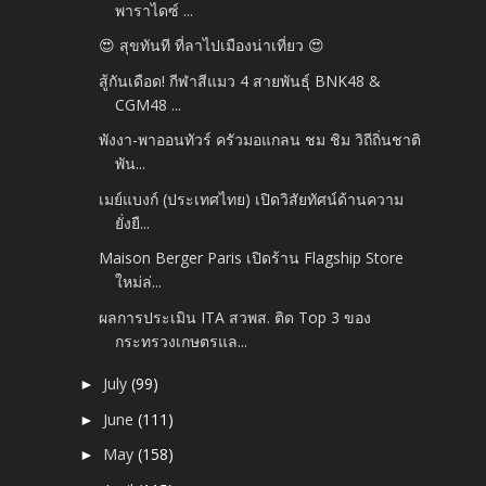
พาราไดซ์ ...
😍 สุขทันที ที่ลาไปเมืองน่าเที่ยว 😍
สู้กันเดือด! กีฬาสีแมว 4 สายพันธุ์ BNK48 &
CGM48 ...
พังงา-พาออนทัวร์ ครัวมอแกลน ชม ชิม วิถีถิ่นชาติ
พัน...
เมย์แบงก์ (ประเทศไทย) เปิดวิสัยทัศน์ด้านความ
ยั่งยื...
Maison Berger Paris เปิดร้าน Flagship Store
ใหม่ล่...
ผลการประเมิน ITA สวพส. ติด Top 3 ของ
กระทรวงเกษตรแล...
July
(99)
►
June
(111)
►
May
(158)
►