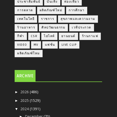
ประชาสัมพันธ์
บันเทิง
ท่องเที่ยว
การตลาด
ผลิตภัณฑ์ใหม่
การศึกษา
เทคโนโลยี
ราชการ
สุขภาพและความงาม
ร้านอาหาร
ศิลปวัฒนธรรม
เวทีประกวด
กีฬา
CSR
ไฮไลท์
ยานยนต์
ร้านกาแฟ
VIDEO
MV
แฟชั่น
LIVE CLIP
ผลิตภัณฑ์ใหม
ARCHIVE
2026
(486)
►
2025
(1529)
►
2024
(1391)
▼
December
(70)
►