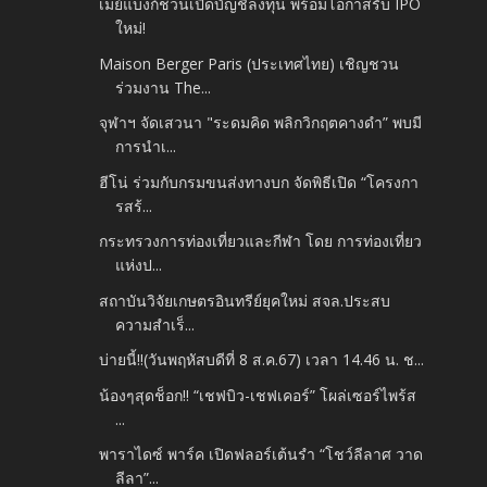
เมย์แบงก์ชวนเปิดบัญชีลงทุน พร้อมโอกาสรับ IPO
ใหม่!
Maison Berger Paris (ประเทศไทย) เชิญชวน
ร่วมงาน The...
จุฬาฯ จัดเสวนา "ระดมคิด พลิกวิกฤตคางดำ” พบมี
การนำเ...
ฮีโน่ ร่วมกับกรมขนส่งทางบก จัดพิธีเปิด “โครงกา
รสร้...
กระทรวงการท่องเที่ยวและกีฬา โดย การท่องเที่ยว
แห่งป...
สถาบันวิจัยเกษตรอินทรีย์ยุคใหม่ สจล.ประสบ
ความสำเร็...
บ่ายนี้‼️(วันพฤหัสบดีที่ 8 ส.ค.67) เวลา 14.46 น. ช...
น้องๆสุดช็อก!! “เชฟบิว-เชฟเคอร์” โผล่เซอร์ไพร้ส
...
พาราไดซ์ พาร์ค เปิดฟลอร์เต้นรำ “โชว์ลีลาศ วาด
ลีลา”...