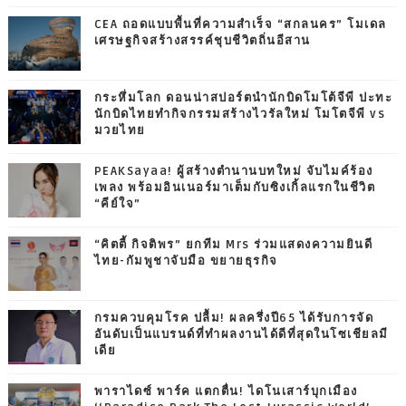
CEA ถอดแบบพื้นที่ความสำเร็จ “สกลนคร” โมเดล
เศรษฐกิจสร้างสรรค์ชุบชีวิตถิ่นอีสาน
กระหึ่มโลก ดอนน่าสปอร์ตนำนักบิดโมโต้จีพี ปะทะ
นักบิดไทยทำกิจกรรมสร้างไวรัลใหม่ โมโตจีพี vs
มวยไทย
PEAKSayaa! ผู้สร้างตำนานบทใหม่ จับไมค์ร้อง
เพลง พร้อมอินเนอร์มาเต็มกับซิงเกิ้ลแรกในชีวิต
“คีย์ใจ”
“คิตตี้ กิจติพร” ยกทีม Mrs ร่วมแสดงความยินดี
ไทย-กัมพูชาจับมือ ขยายธุรกิจ
กรมควบคุมโรค ปลื้ม! ผลครึ่งปี65 ได้รับการจัด
อันดับเป็นแบรนด์ที่ทำผลงานได้ดีที่สุดในโซเชียลมี
เดีย
พาราไดซ์ พาร์ค แตกตื่น! ไดโนเสาร์บุกเมือง