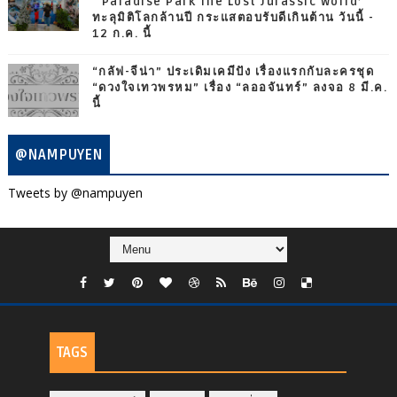
‘‘Paradise Park The Lost Jurassic World’
ทะลุมิติโลกล้านปี กระแสตอบรับดีเกินต้าน วันนี้ -
12 ก.ค. นี้
“กลัฟ-จีน่า” ประเดิมเคมีปัง เรื่องแรกกับละครชุด
“ดวงใจเทวพรหม” เรื่อง “ลออจันทร์” ลงจอ 8 มี.ค.
นี้
@NAMPUYEN
Tweets by @nampuyen
TAGS