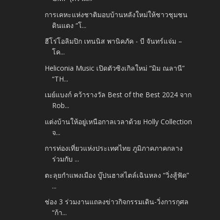
การเคหะแห่งชาติมอบบ้านหลังใหม่ให้ชาวชุมชน
ดินแดง “โ...
ฮีโร่โอลิมปิก เทนนิส พานิคภัค - บี จันทร์แจ่ม –
โค...
Heliconia Music เปิดตัวซิงเกิลใหม่ “มิม ณลานี”
“TH...
เมย์แบงก์ คว้ารางวัล Best of the Best 2024 จาก
Rob...
แต่งบ้านให้อยู่เหนือกาลเวลาด้วย Holly Collection
จ...
การท่องเที่ยวแห่งประเทศไทย ภูมิภาคภาคกลาง
ร่วมกับ ...
ตะลุยกำแพงเมือง บู๊ปนฮาสไตล์เฉินหลง “วิ่งสู้ฟัด”
...
ช่อง 3 ร่วมงานแถลงข่าวกิจกรรมเดิน-วิ่งการกุศล
“ก้า...