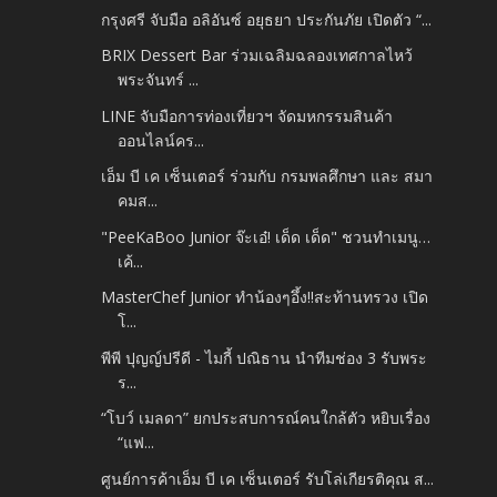
กรุงศรี จับมือ อลิอันซ์ อยุธยา ประกันภัย เปิดตัว “...
BRIX Dessert Bar ร่วมเฉลิมฉลองเทศกาลไหว้
พระจันทร์ ...
LINE จับมือการท่องเที่ยวฯ จัดมหกรรมสินค้า
ออนไลน์คร...
เอ็ม บี เค เซ็นเตอร์ ร่วมกับ กรมพลศึกษา และ สมา
คมส...
"PeeKaBoo Junior จ๊ะเอ๋! เด็ด เด็ด" ชวนทำเมนู…
เค้...
MasterChef Junior ทำน้องๆอึ้ง!!สะท้านทรวง เปิด
โ...
พีพี ปุญญ์ปรีดี - ไมกี้ ปณิธาน นำทีมช่อง 3 รับพระ
ร...
“โบว์ เมลดา” ยกประสบการณ์คนใกล้ตัว หยิบเรื่อง
“แฟ...
ศูนย์การค้าเอ็ม บี เค เซ็นเตอร์ รับโล่เกียรติคุณ ส...