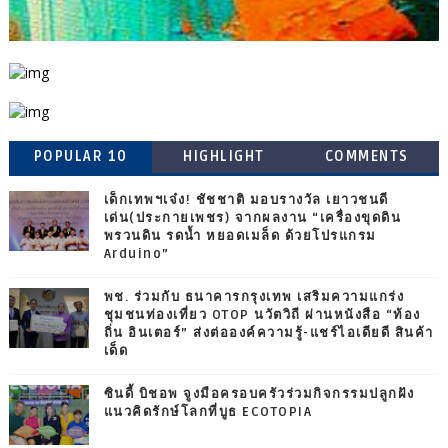
POPULAR 10
HIGHLIGHT
COMMENTS
เด็กเทพฯเจ๋ง! ชัชชาติ มอบรางวัล เยาวชนดี
เด่น(ประกายเพชร) จากผลงาน “เครื่องขุดดิน
พรวนดิน รดน้ำ หยอดเมล็ด ด้วยโปรแกรม
Arduino”
พช. ร่วมกับ ธนาคารกรุงเทพ เสริมความแกร่ง
ชุมชนท่องเที่ยว OTOP นวัตวิถี ผ่านหนังสือ “ท้อง
ถิ่น อินเตอร์” ส่งต่อองค์ความรู้-แชร์ไอเดียดี สินค้า
เด็ด
ซินดี้ บิชอพ จูงมือครอบครัวร่วมกิจกรรมปลูกฝัง
แนวคิดรักษ์โลกที่บูธ ECOTOPIA