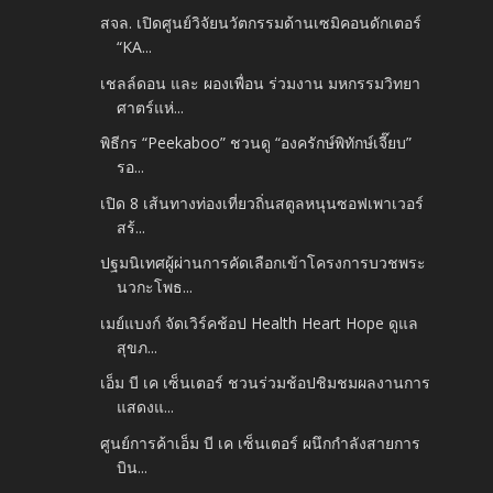
สจล. เปิดศูนย์วิจัยนวัตกรรมด้านเซมิคอนดักเตอร์
“KA...
เชลล์ดอน และ ผองเพื่อน ร่วมงาน มหกรรมวิทยา
ศาตร์แห่...
พิธีกร “Peekaboo” ชวนดู “องครักษ์พิทักษ์เจี๊ยบ”
รอ...
เปิด 8 เส้นทางท่องเที่ยวถิ่นสตูลหนุนซอฟเพาเวอร์
สร้...
ปฐมนิเทศผู้ผ่านการคัดเลือกเข้าโครงการบวชพระ
นวกะโพธ...
เมย์แบงก์ จัดเวิร์คช้อป Health Heart Hope ดูแล
สุขภ...
เอ็ม บี เค เซ็นเตอร์ ชวนร่วมช้อปชิมชมผลงานการ
แสดงแ...
ศูนย์การค้าเอ็ม บี เค เซ็นเตอร์ ผนึกกำลังสายการ
บิน...