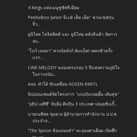
4 Kings แห่งเมนูซูชิพรีเมียม
PeeKaBoo Junior จ๊ะเอ๋! เด็ด เด็ด" ชวนเชฟรุ่น
จิ๋ว...
ยูนิไทย โลจิสติคส์ และ ยูนิไทย คลังสินค้า จัดการ
อบ...
“โบว์ เมลดา” ทวงบัลลังก์ คัมแบ็ค! เพลงช้าครั้ง
แรก ...
LINE MELODY ฉลองครบรอบ 5 ปีแห่งความภูมิใจ
ในการสนับ...
สจล. ทำได้ ขับเคลื่อน KOSEN-KMITL
นิปปอนเพนต์จัดโครงการ "แบ่งปันรอยยิ้ม เติมสุข"
“อธิป เอทีซี” จับมือ ศิลปิน 3 ประเทศ ปล่อยซิงเกิ้...
นายเนติพล ชุมยวง ผู้อำนวยการสำนักงาน ป.ป.ช.
ประจำจ...
“The Spoon ช้อนทองคำ” ทะลุองศาเดือด เปิดศึก