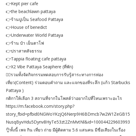
👉Kept pier cafe
👉the beachlawn pattaya
👉ร้านปูเป็น Seafood Pattaya
👉House of benedict
👉Underwater World Pattaya
👉ร้าน ป๋า เย็นตาโฟ
👉ปราสาทสัจธรรม
👉Tappia floating cafe pattaya
👉X2 Vibe Pattaya Seaphere (ที่พัก)
👍🏻รวมทั้งจัดกิจกรรมทดสอบการรับรู้สาระทางการท่อง
เที่ยว(Content) ร่วมตอบคำถาม และแจกของที่ระลึก (แก้ว Starbucks
Pattaya )
กติกาให้เลือก 3 สถานที่จากในโพสต์ว่าอยากไปที่ไหนเพราะอะไร
https://m.facebook.com/story.php?
story_fbid=pfbid0NGWoYKzjQ6Nerp9H6BDmcb7w2W1ZeGB15
NusqByvHdu5Dynv8HyTe53zt2ZnMvtNl&id=100044229603993
👌ทั้งนี้ เพจ กิน เที่ยว ถ่าย มีผู้ติดตาม 5.6 แสนคน มีชื่อเสียงในเรื่อง