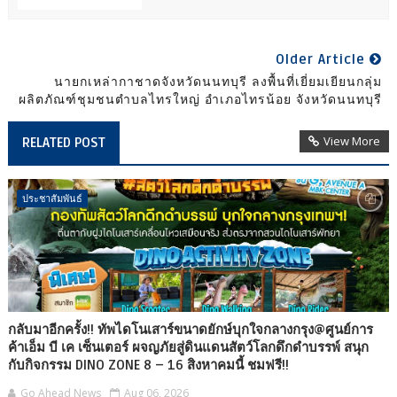
Older Article
นายกเหล่ากาชาดจังหวัดนนทบุรี ลงพื้นที่เยี่ยมเยียนกลุ่ม
ผลิตภัณฑ์ชุมชนตำบลไทรใหญ่ อำเภอไทรน้อย จังหวัดนนทบุรี
View More
RELATED POST
ประชาสัมพันธ์
กลับมาอีกครั้ง!! ทัพไดโนเสาร์ขนาดยักษ์บุกใจกลางกรุง@ศูนย์การ
ค้าเอ็ม บี เค เซ็นเตอร์ ผจญภัยสู่ดินแดนสัตว์โลกดึกดำบรรพ์ สนุก
กับกิจกรรม DINO ZONE 8 – 16 สิงหาคมนี้ ชมฟรี!!
Go Ahead News
Aug 06, 2026