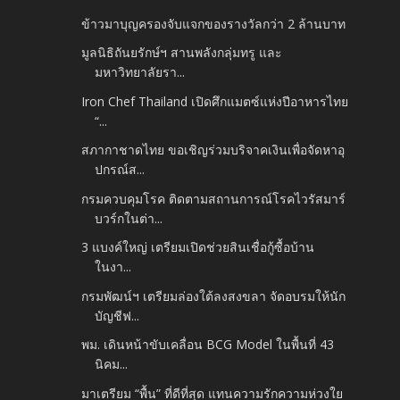
ข้าวมาบุญครองจับแจกของรางวัลกว่า 2 ล้านบาท
มูลนิธิถันยรักษ์ฯ สานพลังกลุ่มทรู และ
มหาวิทยาลัยรา...
Iron Chef Thailand เปิดศึกแมตซ์แห่งปีอาหารไทย
“...
สภากาชาดไทย ขอเชิญร่วมบริจาคเงินเพื่อจัดหาอุ
ปกรณ์ส...
กรมควบคุมโรค ติดตามสถานการณ์โรคไวรัสมาร์
บวร์กในต่า...
3 แบงค์ใหญ่ เตรียมเปิดช่วยสินเชื่อกู้ซื้อบ้าน
ในงา...
กรมพัฒน์ฯ เตรียมล่องใต้ลงสงขลา จัดอบรมให้นัก
บัญชีฟ...
พม. เดินหน้าขับเคลื่อน BCG Model ในพื้นที่ 43
นิคม...
มาเตรียม “พื้น” ที่ดีที่สุด แทนความรักความห่วงใย