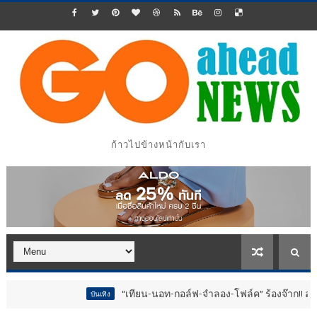
ก้าวไปข้างหน้ากับเรา
“เทียน-นอท-กอล์ฟ-จำลอง-โฟล์ค” ร้องจ๊าก!! อุปกรณ์ม่วนจอยงานวั
บันเทิง