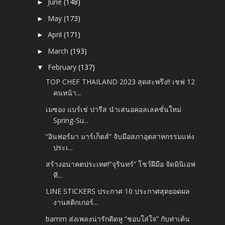
June
(148)
►
May
(173)
►
April
(171)
►
March
(193)
►
February
(137)
▼
TOP CHEF THAILAND 2023 สุดสะพรึง!! เชฟ 12
คนหน้า...
เมซอง แบร์เช่ ปารีส นำเสนอคอลเลคชั่นใหม่
Spring-Su...
“อินฟอร์มา มาร์เก็ตส์” จับมือสภาอุตสาหกรรมแห่ง
ประเ...
สร้างอนาคตประเทศ!“จุรินทร์” โชว์ฝีมือ จัดมินิเอฟ
ที...
LINE STICKERS ประกาศ 10 ประกาศสุดยอดผล
งานสติกเกอร์...
bamm ส่งเพลงน่ารักติดหู “ชอบใส่ใจ” กับท่าเต้น