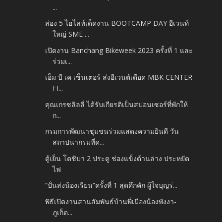
...
ส่อง 5 ไฮไลท์เด็ดงาน BOOTCAMP DAY อีเวนท์
ใหญ่ SME ...
เปิดงาน Banchang Bikeweek 2023 ครั้งที่ 1 และ
ร่วมเ...
เอ็ม บี เค เซ็นเตอร์ ส่งอีเวนต์เดือด MBK CENTER
FI...
คุณเกรซลิลลี่ ได้รับเกียรติเป็นสปอนเซอร์ที่พักให้
ก...
กรมการพัฒนาชุมชนร่วมแสดงความยินดี วัน
สถาปนากรมที่ด...
ตู้เย็น โตชิบา 2 ประตู ช่องแข็งด้านล่าง ประหยัด
ไฟ
“ปั่นส่งน้องเรียน”ครั้งที่ 1 สุดคึกคัก ผู้ใจบุญร่...
พิธีเปิดงานสานสัมพันธ์บ้านพี่เมืองน้องพังงา-
ภูเก็ต...