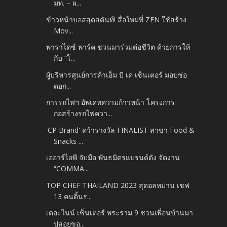
มท. – ผ...
ข้าวหน้าบอสสุดสตันท์! สื่อใหม่ที่ ZEN ใช้สร้าง
Mov...
พาราไดซ์ พาร์ค ชวนมาร่วมต่อชีวิต ด้วยการให้
กับ “โ...
ผู้บริหารศูนย์การค้าเอ็ม บี เค เซ็นเตอร์ มอบช่อ
ดอก...
การรถไฟฯ อัพเดทความก้าวหน้า โครงการ
ก่อสร้างรถไฟควา...
'CP Brand' คว้ารางวัล FINALIST สาขา Food &
Snacks ...
เออาร์ไอพี จับมือ พันธมิตรแบรนด์ดัง จัดงาน
“COMMA...
TOP CHEF THAILAND 2023 สุดอลหม่าน เชฟ
13 คนดิ้นร...
เดอะไนน์ เซ็นเตอร์ พระราม 9 ชวนเพื่อนบ้านมา
ปล่อยขอ...