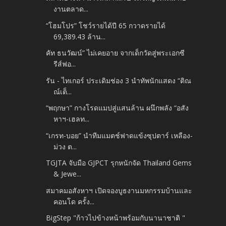
งานตลาด...
“โฮมโปร” โชว์รายได้ปี 65 กวาดรายได้
69,389.43 ล้าน...
คัท ธนวัฒน์” ไม่เคยอาย จากเด็กวัดสู่พระเอกซี
รีส์ฟอ...
รัน - ไทเกอร์ ประเดิมช่อง 3 นำทัพนักแสดง “ติณ
ณ์เต็...
“พฤกษา” กางโรดแมปสู่แสนล้าน ผนึกพลัง “อสัง
หาฯ-เฮลท...
“เกรท-บอย” นำทีมแมตช์ฟาดแข้งซุปตาร์ เหลือง-
ม่วง ต...
TGJTA จับมือ GJPCT รุกหนักจัด Thailand Gems
& Jewe...
สมาคมอสังหาฯ เปิดจองบูธงานมหกรรมบ้านและ
คอนโด ครั้ง...
BigStep "ก้าวไปข้างหน้าพร้อมกับนานาชาติ "