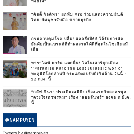
“คีย์ใจ”
“คิตตี้ กิจติพร” ยกทีม Mrs ร่วมแสดงความยินดี
ไทย-กัมพูชาจับมือ ขยายธุรกิจ
กรมควบคุมโรค ปลื้ม! ผลครึ่งปี65 ได้รับการจัด
อันดับเป็นแบรนด์ที่ทำผลงานได้ดีที่สุดในโซเชียลมี
เดีย
พาราไดซ์ พาร์ค แตกตื่น! ไดโนเสาร์บุกเมือง
‘‘Paradise Park The Lost Jurassic World’
ทะลุมิติโลกล้านปี กระแสตอบรับดีเกินต้าน วันนี้ -
12 ก.ค. นี้
“กลัฟ-จีน่า” ประเดิมเคมีปัง เรื่องแรกกับละครชุด
“ดวงใจเทวพรหม” เรื่อง “ลออจันทร์” ลงจอ 8 มี.ค.
นี้
@NAMPUYEN
Tweets by @nampuyen