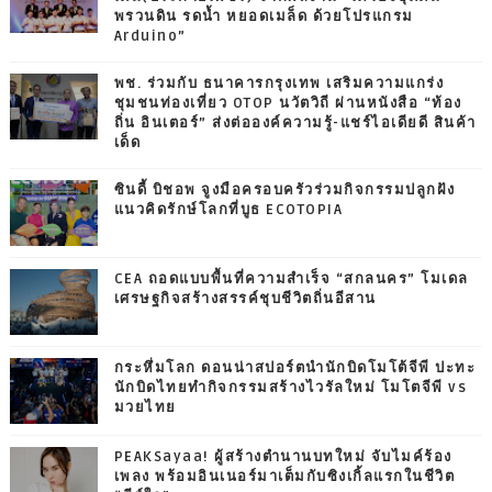
พรวนดิน รดน้ำ หยอดเมล็ด ด้วยโปรแกรม
Arduino”
พช. ร่วมกับ ธนาคารกรุงเทพ เสริมความแกร่ง
ชุมชนท่องเที่ยว OTOP นวัตวิถี ผ่านหนังสือ “ท้อง
ถิ่น อินเตอร์” ส่งต่อองค์ความรู้-แชร์ไอเดียดี สินค้า
เด็ด
ซินดี้ บิชอพ จูงมือครอบครัวร่วมกิจกรรมปลูกฝัง
แนวคิดรักษ์โลกที่บูธ ECOTOPIA
CEA ถอดแบบพื้นที่ความสำเร็จ “สกลนคร” โมเดล
เศรษฐกิจสร้างสรรค์ชุบชีวิตถิ่นอีสาน
กระหึ่มโลก ดอนน่าสปอร์ตนำนักบิดโมโต้จีพี ปะทะ
นักบิดไทยทำกิจกรรมสร้างไวรัลใหม่ โมโตจีพี vs
มวยไทย
PEAKSayaa! ผู้สร้างตำนานบทใหม่ จับไมค์ร้อง
เพลง พร้อมอินเนอร์มาเต็มกับซิงเกิ้ลแรกในชีวิต