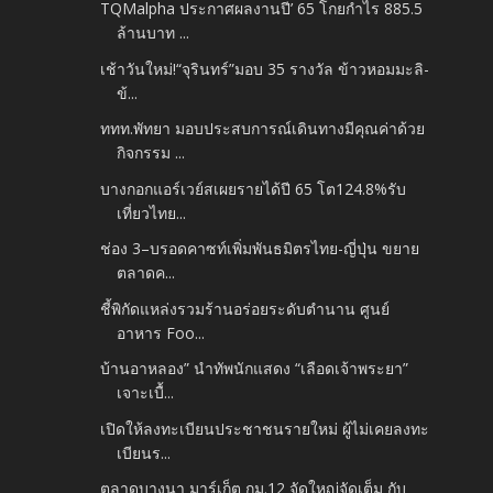
TQMalpha ประกาศผลงานปี’ 65 โกยกำไร 885.5
ล้านบาท ...
เช้าวันใหม่!“จุรินทร์”มอบ 35 รางวัล ข้าวหอมมะลิ-
ข้...
ททท.พัทยา มอบประสบการณ์เดินทางมีคุณค่าด้วย
กิจกรรม ...
บางกอกแอร์เวย์สเผยรายได้ปี 65 โต124.8%รับ
เที่ยวไทย...
ช่อง 3–บรอดคาซท์เพิ่มพันธมิตรไทย-ญี่ปุ่น ขยาย
ตลาดค...
ชี้พิกัดแหล่งรวมร้านอร่อยระดับตำนาน ศูนย์
อาหาร Foo...
บ้านอาหลอง” นำทัพนักแสดง “เลือดเจ้าพระยา”
เจาะเบื้...
เปิดให้ลงทะเบียนประชาชนรายใหม่ ผู้ไม่เคยลงทะ
เบียนร...
ตลาดบางนา มาร์เก็ต กม.12 จัดใหญ่จัดเต็ม กับ