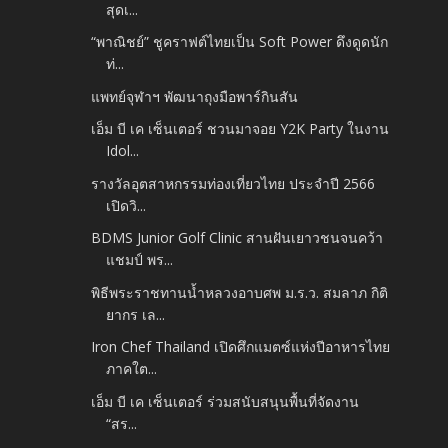
สุดเ...
“พาณิชย์” ชูคราฟต์ไทยเป็น Soft Power ดึงดูดนัก
ท่...
แพทย์จุฬาฯ พัฒนาถุงมือพาร์กินสัน
เอ็ม บี เค เซ็นเตอร์ ชวนมาจอย Y2K Party ในงาน
Idol...
รางวัลอุตสาหกรรมท่องเที่ยวไทย ประจำปี 2566
เปิดวิ...
BDMS Junior Golf Clinic สานฝันเยาวชนจนคว้า
แชมป์ พร...
พิธีพระราชทานน้ำหลวงอาบศพ ม.ร.ว. สมลาภ กิติ
ยากร เล...
Iron Chef Thailand เปิดศึกแมตซ์แห่งปีอาหารไทย
ภาคใต...
เอ็ม บี เค เซ็นเตอร์ ร่วมสนับสนุนพื้นที่จัดงาน
“สร...