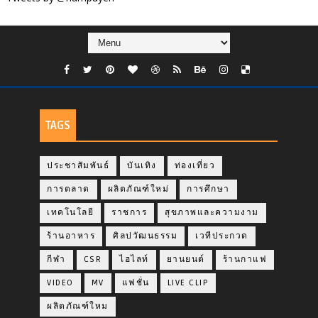
TAGS
ประชาสัมพันธ์
บันเทิง
ท่องเที่ยว
การตลาด
ผลิตภัณฑ์ใหม่
การศึกษา
เทคโนโลยี
ราชการ
สุขภาพและความงาม
ร้านอาหาร
ศิลปวัฒนธรรม
เวทีประกวด
กีฬา
CSR
ไฮไลท์
ยานยนต์
ร้านกาแฟ
VIDEO
MV
แฟชั่น
LIVE CLIP
ผลิตภัณฑ์ใหม