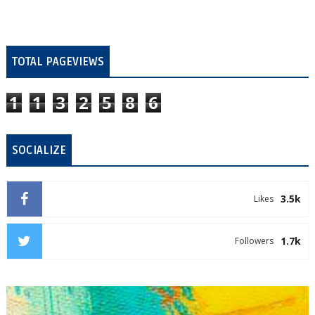
TOTAL PAGEVIEWS
1
1
3
2
5
8
6
SOCIALIZE
3.5k
Likes
1.7k
Followers