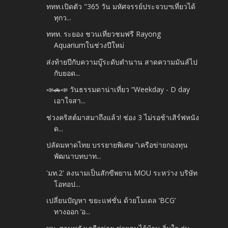
ททท.เปิดตัว "365 วัน มหัศจรรย์ประจวบฯเที่ยวได้
ทุกว...
ททท. ระยอง ชวนเที่ยวชมฟรี Rayong
Aquariumในช่วงปีใหม่
ส่งท้ายปีกับความบู๊ระดับตำนาน สาดความมันส์ไป
กับยอด...
📣🚗📣 วันธรรมดาน่าเที่ยว “Weekday - D day
เอาใจสา...
ช่วงคริสต์มาสมาถึงแล้ว! ช่อง 3 ไม่รอช้าเสิร์ฟหนัง
ด...
ปลัดมหาดไทย บรรยายพิเศษ “เครือข่ายกองทุน
พัฒนาบทบาท...
'มท.2' ลงนามเป็นสักขีพยาน MOU ระหว่าง บริษัท
โอทอป...
เปลี่ยนปัญหา ขยะแฟชั่น ด้วยโมเดล ‘BCG’
ทางออก ‘อ...