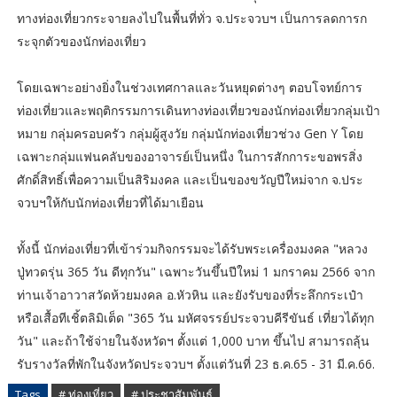
ทางท่องเที่ยวกระจายลงไปในพื้นที่ทั่ว จ.ประจวบฯ เป็นการลดการก
ระจุกตัวของนักท่องเที่ยว
โดยเฉพาะอย่างยิ่งในช่วงเทศกาลและวันหยุดต่างๆ ตอบโจทย์การ
ท่องเที่ยวและพฤติกรรมการเดินทางท่องเที่ยวของนักท่องเที่ยวกลุ่มเป้า
หมาย กลุ่มครอบครัว กลุ่มผู้สูงวัย กลุ่มนักท่องเที่ยวช่วง Gen Y โดย
เฉพาะกลุ่มแฟนคลับของอาจารย์เป็นหนึ่ง ในการสักการะขอพรสิ่ง
ศักดิ์สิทธิ์เพื่อความเป็นสิริมงคล และเป็นของขวัญปีใหม่จาก จ.ประ
จวบฯให้กับนักท่องเที่ยวที่ได้มาเยือน
ทั้งนี้ นักท่องเที่ยวที่เข้าร่วมกิจกรรมจะได้รับพระเครื่องมงคล "หลวง
ปู่ทวดรุ่น 365 วัน ดีทุกวัน" เฉพาะวันขึ้นปีใหม่ 1 มกราคม 2566 จาก
ท่านเจ้าอาวาสวัดห้วยมงคล อ.หัวหิน และยังรับของที่ระลึกกระเป๋า
หรือเสื้อทีเชิ้ตลิมิเต็ด "365 วัน มหัศจรรย์ประจวบคีรีขันธ์ เที่ยวได้ทุก
วัน" และถ้าใช้จ่ายในจังหวัดฯ ตั้งแต่ 1,000 บาท ขึ้นไป สามารถลุ้น
รับรางวัลที่พักในจังหวัดประจวบฯ ตั้งแต่วันที่ 23 ธ.ค.65 - 31 มี.ค.66.
Tags
# ท่องเที่ยว
# ประชาสัมพันธ์