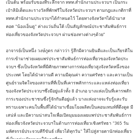
เป็นต้น พร้อมรับของที่ระลึกจาก ททท.สำนักงานประจวบฯ เป็นกระ
เป๋าลิมิเต็ดและรางวัลที่พักฟรีในจังหวัดประจวบฯ ตามกฎและกติกาที่
ททท.สำนักงานประจวบฯได้กำหนดไว้ โดยทางจังหวัดฯได้นำมาส
คอต "น้องเอ็นดู" ค่างแว่นถิ่นใต้ เป็นสัญลักษณ์ประชาสัมพันธ์การ
ท่องเที่ยวของจังหวัดประจวบฯ ผ่านช่องทางต่างๆด้วย”
อาจารย์เป็นหนึ่ง วงษ์ภูดร กล่าวว่า รู้สึกมีความยินดีและเป็นเกียรติใน
การเข้ามาช่วยเผยแพร่ประชาสัมพันธ์การท่องเที่ยวของจังหวัดประ
จวบฯ ซึ่งเป็นจังหวัดที่มีศักยภาพทางการท่องเที่ยวสูงจังหวัดหนึ่งของ
ประเทศ โดยได้นำความดี ความมีคุณค่า ความศรัทธา และความเป็น
ศูนย์รวมจิตใจของสถานที่ที่เป็นที่เคารพสักการะและแหล่งท่องเที่ยว
ของจังหวัดประจวบฯซึ่งมีอยู่แล้วทั้ง 8 อำเภอ บางแห่งเป็นที่เคารพสัก
การะของประชาชนซึ่งรู้จักกันดีอยู่แล้ว บางแห่งอาจจะรับรู้และรับ
ทราบเฉพาะคนในพื้นที่ได้นำมาเชื่อมโยงผลิตเป็นคอนเทนท์ที่ดึงดูด มี
เสน่ห์ และมีความน่าสนใจเพื่อเปิดมุมมองเผยแพร่ประชาสัมพันธ์การ
ท่องเที่ยวจังหวัดประจวบฯในด้านการท่องเที่ยวเชิงศรัทธา "365 วัน
มหัศจรรย์ประจวบคีรีขันธ์ เที่ยวได้ทุกวัน" ให้ไปสู่สายตานักท่องเที่ยว