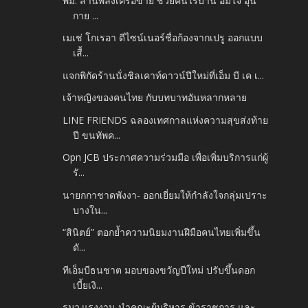
พม. สานพลังเครือข่าย ช่วยคนไร้บ้าน อิ่มใจ อุ่น
กาย ...
เมเช่ โกเรอา ดีไซน์เนอร์ชื่อก้องจากเปรู ออกแบบ
เสื้...
แจกพิกัดร้านนั่งชิลเคาท์ดาวน์ปีใหม่ที่เอ็ม บี เค เ...
เจ้าหญิงของคนไทย กับบทบาทอันหลากหลาย
LINE FRIENDS ฉลองเทศกาลแห่งความสุขส่งท้าย
ปี ขนทัพค...
Opn JCB ประกาศความร่วมมือ เพื่อเพิ่มบริการแก่ผู้
รั...
นายกกาชาดพังงา- ออกเยี่ยมให้กำลังใจกลุ่มเปราะ
บางใน...
“สินิตย์” ตอกย้ำความนิยมงานฝีมือคนไทยเพิ่มขึ้น
ดั...
ทีเอ็มบีธนชาต มอบของขวัญปีใหม่ ปรับขึ้นดอก
เบี้ยเงิ...
รมว.แรงงาน นำคณะผู้บริหาร ข้าราชการ และ