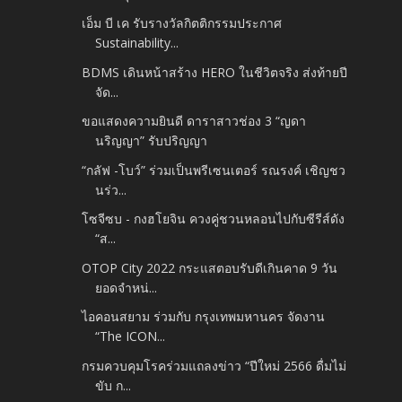
เอ็ม บี เค รับรางวัลกิตติกรรมประกาศ
Sustainability...
BDMS เดินหน้าสร้าง HERO ในชีวิตจริง ส่งท้ายปี
จัด...
ขอแสดงความยินดี ดาราสาวช่อง 3 “ญดา
นริญญา” รับปริญญา
“กลัฟ -โบว์” ร่วมเป็นพรีเซนเตอร์ รณรงค์ เชิญชว
นร่ว...
โซจีซบ - กงฮโยจิน ควงคู่ชวนหลอนไปกับซีรีส์ดัง
“ส...
OTOP City 2022 กระแสตอบรับดีเกินคาด 9 วัน
ยอดจำหน่...
ไอคอนสยาม ร่วมกับ กรุงเทพมหานคร จัดงาน
“The ICON...
กรมควบคุมโรคร่วมแถลงข่าว “ปีใหม่ 2566 ดื่มไม่
ขับ ก...