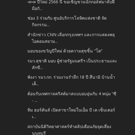
📣📣 ปีใหม่ 2566 นี้ ขอเชิญชวนนักกอล์ฟมาลับฝี
มือกั...
ช่อง 3 ร่วมกับ ศูนย์บริการโลหิตแห่งชาติ จัด
กิจกรรม...
สำนักข่าว CNN เลือกกรุงเทพฯ และการแสดงพลุ
ไอคอนสยาม...
มอบของขวัญปีใหม่ ด้วยความสุขชิ้น "โต”
รมว.สุชาติ มอบ ผู้ช่วยรัฐมนตรีฯ เป็นประธานและ
สักขี...
พังงา รมว.กก. ร่วมงานรำลึก 18 ปี สึนามิ บ้านน้ำ
เค็...
ต้อนรับเทศกาลคริสต์มาสแบบอบอุ่นกับ 4 หนุ่ม “ซี
- ...
ทิม ฮอร์ตันส์ เปิดสาขาใหม่ในเอ็ม บี เค เซ็นเตอร์
เ...
สถาบันนิติวิทยาศาสตร์ทำคลิปเตือนภัยจุดเสี่ยง
นนทบุรี