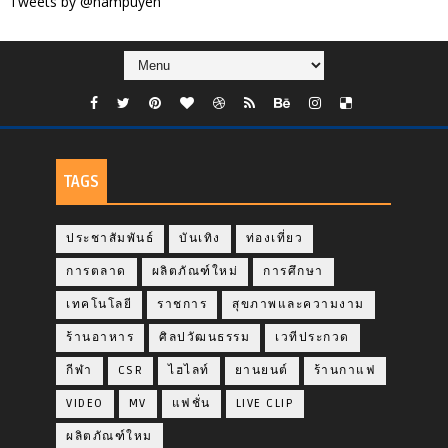
Tweets by @nampuyen
TAGS
ประชาสัมพันธ์
บันเทิง
ท่องเที่ยว
การตลาด
ผลิตภัณฑ์ใหม่
การศึกษา
เทคโนโลยี
ราชการ
สุขภาพและความงาม
ร้านอาหาร
ศิลปวัฒนธรรม
เวทีประกวด
กีฬา
CSR
ไฮไลท์
ยานยนต์
ร้านกาแฟ
VIDEO
MV
แฟชั่น
LIVE CLIP
ผลิตภัณฑ์ใหม