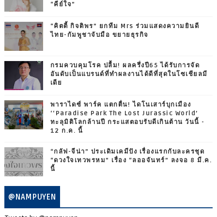
“คีย์ใจ”
“คิตตี้ กิจติพร” ยกทีม Mrs ร่วมแสดงความยินดี
ไทย-กัมพูชาจับมือ ขยายธุรกิจ
กรมควบคุมโรค ปลื้ม! ผลครึ่งปี65 ได้รับการจัด
อันดับเป็นแบรนด์ที่ทำผลงานได้ดีที่สุดในโซเชียลมี
เดีย
พาราไดซ์ พาร์ค แตกตื่น! ไดโนเสาร์บุกเมือง
‘‘Paradise Park The Lost Jurassic World’
ทะลุมิติโลกล้านปี กระแสตอบรับดีเกินต้าน วันนี้ -
12 ก.ค. นี้
“กลัฟ-จีน่า” ประเดิมเคมีปัง เรื่องแรกกับละครชุด
“ดวงใจเทวพรหม” เรื่อง “ลออจันทร์” ลงจอ 8 มี.ค.
นี้
@NAMPUYEN