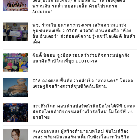
เด่น(ประกายเพชร) จากผลงาน “เครื่องขุดดิน
พรวนดิน รดน้ำ หยอดเมล็ด ด้วยโปรแกรม
Arduino”
พช. ร่วมกับ ธนาคารกรุงเทพ เสริมความแกร่ง
ชุมชนท่องเที่ยว OTOP นวัตวิถี ผ่านหนังสือ “ท้อง
ถิ่น อินเตอร์” ส่งต่อองค์ความรู้-แชร์ไอเดียดี สินค้า
เด็ด
ซินดี้ บิชอพ จูงมือครอบครัวร่วมกิจกรรมปลูกฝัง
แนวคิดรักษ์โลกที่บูธ ECOTOPIA
CEA ถอดแบบพื้นที่ความสำเร็จ “สกลนคร” โมเดล
เศรษฐกิจสร้างสรรค์ชุบชีวิตถิ่นอีสาน
กระหึ่มโลก ดอนน่าสปอร์ตนำนักบิดโมโต้จีพี ปะทะ
นักบิดไทยทำกิจกรรมสร้างไวรัลใหม่ โมโตจีพี vs
มวยไทย
PEAKSayaa! ผู้สร้างตำนานบทใหม่ จับไมค์ร้อง
เพลง พร้อมอินเนอร์มาเต็มกับซิงเกิ้ลแรกในชีวิต