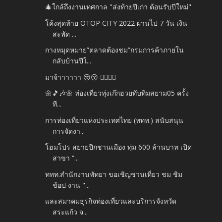
🎄ใกล้ถึงงานเทศกาล "ส่งท้ายปีเก่า ต้อนรับปีใหม่"
โค้งสุดท้าย OTOP CITY 2022 ผ่านไป 7 วัน เงิน
สะพัด ...
กางหมุดหมาย”ตลาดต้องชม”กรมการค้าภายใน
กลับบ้านปีใ...
มาจ้าาาาาา 😚😚 🏃‍♀️🏃‍♂️
🌼🎵🎶🌼 ท่องเที่ยวทุ่งเก๊กฮวยทับทิมสยาม05 ครั้ง
ที...
การท่องเที่ยวแห่งประเทศไทย (ททท.) สนับสนุน
การจัดงา...
โฮมโปร สยายปีกชานเมือง ทุ่ม 600 ล้านบาท เปิด
สาขา “...
ททท.สำนักงานพัทยา ขอเชิญชวนเที่ยว ชม ชิม
ช้อป งาน "...
และสมาคมธุรกิจท่องเที่ยวและบริการจังหวัด
สระแก้ว จ...