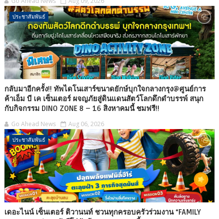
Go Ahead News
Aug 09, 2026
ประชาสัมพันธ์
กลับมาอีกครั้ง!! ทัพไดโนเสาร์ขนาดยักษ์บุกใจกลางกรุง@ศูนย์การ
ค้าเอ็ม บี เค เซ็นเตอร์ ผจญภัยสู่ดินแดนสัตว์โลกดึกดำบรรพ์ สนุก
กับกิจกรรม DINO ZONE 8 – 16 สิงหาคมนี้ ชมฟรี!!
Go Ahead News
Aug 06, 2026
ประชาสัมพันธ์
เดอะไนน์ เซ็นเตอร์ ติวานนท์ ชวนทุกครอบครัวร่วมงาน “FAMILY