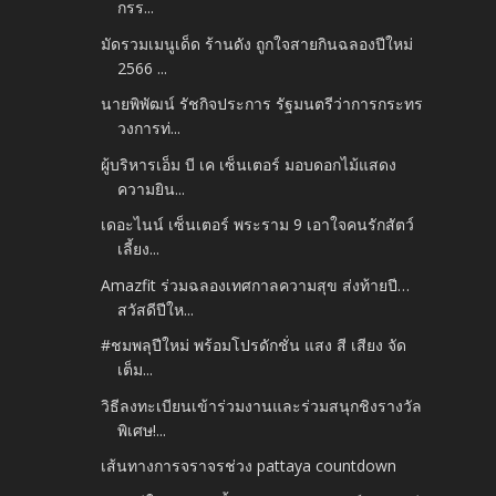
กรร...
มัดรวมเมนูเด็ด ร้านดัง ถูกใจสายกินฉลองปีใหม่
2566 ...
นายพิพัฒน์ รัชกิจประการ รัฐมนตรีว่าการกระทร
วงการท่...
ผู้บริหารเอ็ม บี เค เซ็นเตอร์ มอบดอกไม้แสดง
ความยิน...
เดอะไนน์ เซ็นเตอร์ พระราม 9 เอาใจคนรักสัตว์
เลี้ยง...
Amazfit ร่วมฉลองเทศกาลความสุข ส่งท้ายปี…
สวัสดีปีให...
#ชมพลุปีใหม่​ พร้อมโปรดักชั่น แสง สี เสียง จัด
เต็ม...
วิธีลงทะเบียนเข้าร่วมงานและร่วมสนุกชิงรางวัล
พิเศษ!...
เส้นทางการจราจรช่วง pattaya countdown