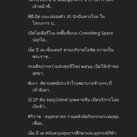
เจ้าหน้าที่...
พิธีเปิด และปล่อยตัว 30 นักปั่นทางไกล ใน
โครงการ ป...
เปิดไอเดียรีโนเวทพื้นที่แบบ Coworking Space
ปลุกไอ...
เอ็ม บี เค เซ็นเตอร์ ชวนบริจาคโลหิต ถวายเป็น
พระราช...
กรมศิลปากรร่วมส่งสุขปีใหม่ ๒๕๖๖ เปิดให้เข้าชม
อุทยา...
พังงา- สัตวแพทย์ประจำโรงพยาบาลช้างกระบี่
เข้ายิงยา...
2C2P ดัน easy2send บุกตลาดจีน เปิดบริการโอน
เงินข้า...
ศิริราช - สมุทรสาคร รวมพลังจัดกิจกรรมระดมทุน
เพื่อผ...
เอ็ม บี เค สนับสนุนทุนการศึกษาและอุปกรณ์กีฬา