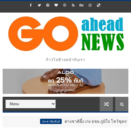
ก้าวไปข้างหน้ากับเรา
ต่างชาติอึ้ง เก่ง ธชย ภูมิใจ โชว์ชุดจากผ้าขาวม้า ป
ประชาสัมพันธ์