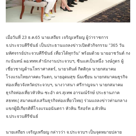
เมื่อวันที่ 23 ธ.ค.65 นายเสถียร เจริญเหรียญ ผู้ว่าราชการ
จ.ประจวบคีรีขันธ์ เป็นประธานแถลงข่าวเปิดตัวกิจกรรม "365 วัน
มหัศจรรย์ประจวบคีรีขันธ์ เที่ยวได้ทุกวัน” พร้อมด้วย นายอาชวันต์ กง
กะนันทน์ ผอ.ททท.สำนักงานประจวบฯ, ซินแสเป็นหนึ่ง วงษ์ภูดร ผู้
เชี่ยวชาญด้านโหราศาสตร์, นายวสันต์ กิตติกุล นายกสมาคม
โรงแรมไทยภาคตะวันตก, นายอุดมสุข นิ่มเซียน นายกสมาคมธุรกิจ
ท่องเที่ยวจังหวัดประจวบฯ, นางวาสนา ศรีกาญจนา นายกสมาคม
ธุรกิจท่องเที่ยวหัวหิน-ชะอำ ดร.สุเทพ อารมณ์รักษ์ ประธานภาค
สธทท.( สมาคมส่งเสริมธุรกิจท่องเที่ยวไทย) ร่วมแถลงข่าวท่ามกลาง
แขกผู้มีเกียรติที่โรงแรมอนันตรา หัวหิน รีสอร์ท อ.หัวหิน
จ.ประจวบคีรีขันธ์
นายเสถียร เจริญเหรียญ กล่าวว่า จ.ประจวบฯ เป็นจุดหมายปลาย