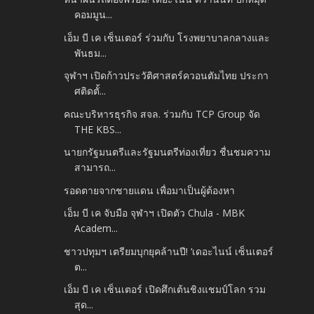
คอมมูน...
เอ็ม บี เค เซ็นเตอร์ ร่วมกับ โรงพยาบาลกลางและ
พันธม...
จุฬาฯ เปิดก้าวประวัติศาสตร์ควอนตัมไทย ประกา
ศติดตั้...
คณะบริหารธุรกิจ สจล. ร่วมกับ TCP Group จัด
THE KBS...
นายกรัฐมนตรีและรัฐมนตรีท่องเที่ยว ชื่นชมความ
สามารถ...
รอดตายจากชายแดน เพื่อมาเป็นผู้ต้องหา
เอ็ม บี เค จับมือ จุฬาฯ เปิดตัว Chula - MBK
Academ...
ชาวปทุมฯ เตรียมบุกยุคล้านปี! ‘เดอะไนน์ เซ็นเตอร์
ต...
เอ็ม บี เค เซ็นเตอร์ เปิดศึกเต้นชิงแชมป์โลก รวม
สุด...