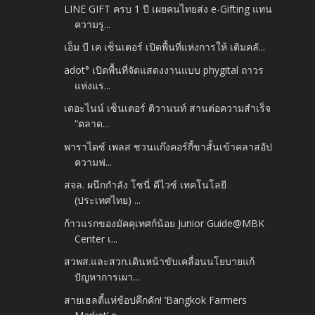
LINE GIFT ครบ 1 ปี เผยคนไทยส่ง e-Gifting แทน
ความรู...
เอ็ม บี เค เซ็นเตอร์ เปิดพื้นที่แห่งการให้ เติมคลั...
adot° เปิดพื้นที่จัดแสดงงานแบบ phygital ถาวร
แห่งแร...
เดอะไนน์ เซ็นเตอร์ ติวานนท์ สานต่อความสำเร็จ
“ตลาด...
พาราไดซ์ เพลส ชวนแก๊งคอร์กี้ขาสั้นเข้าคลาสอัป
ความฟ...
สจล. ผนึกกำลัง โซนี่ ดีไวซ์ เทคโนโลยี
(ประเทศไทย) ...
ก้าวแรกของมัคคุเทศก์น้อย Junior Guide@MBK
Center เ...
สวพส.และสวก.เดินหน้าขับเคลื่อนนโยบายแก้
ปัญหาการเผา...
สายเฮลตี้แห่ช้อปคึกคัก! ‘Bangkok Farmers