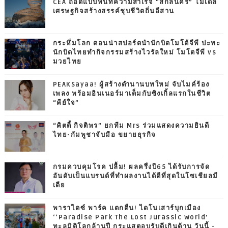
CEA ถอดแบบพื้นที่ความสำเร็จ “สกลนคร” โมเดล
เศรษฐกิจสร้างสรรค์ชุบชีวิตถิ่นอีสาน
กระหึ่มโลก ดอนน่าสปอร์ตนำนักบิดโมโต้จีพี ปะทะ
นักบิดไทยทำกิจกรรมสร้างไวรัลใหม่ โมโตจีพี vs
มวยไทย
PEAKSayaa! ผู้สร้างตำนานบทใหม่ จับไมค์ร้อง
เพลง พร้อมอินเนอร์มาเต็มกับซิงเกิ้ลแรกในชีวิต
“คีย์ใจ”
“คิตตี้ กิจติพร” ยกทีม Mrs ร่วมแสดงความยินดี
ไทย-กัมพูชาจับมือ ขยายธุรกิจ
กรมควบคุมโรค ปลื้ม! ผลครึ่งปี65 ได้รับการจัด
อันดับเป็นแบรนด์ที่ทำผลงานได้ดีที่สุดในโซเชียลมี
เดีย
พาราไดซ์ พาร์ค แตกตื่น! ไดโนเสาร์บุกเมือง
‘‘Paradise Park The Lost Jurassic World’
ทะลุมิติโลกล้านปี กระแสตอบรับดีเกินต้าน วันนี้ -