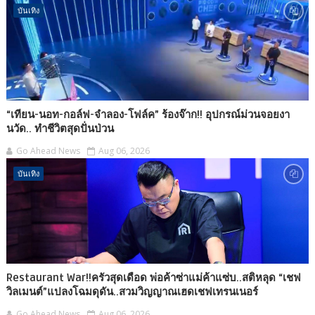
บันเทิง
“เทียน-นอท-กอล์ฟ-จำลอง-โฟล์ค” ร้องจ๊าก!! อุปกรณ์ม่วนจอยงา
นวัด.. ทำชีวิตสุดปั่นป่วน
Go Ahead News
Aug 06, 2026
บันเทิง
Restaurant War!!ครัวสุดเดือด พ่อค้าซ่าแม่ค้าแซ่บ..สติหลุด “เชฟ
วิลเมนต์”แปลงโฉมดุดัน..สวมวิญญาณเฮดเชฟเทรนเนอร์
Go Ahead News
Aug 06, 2026