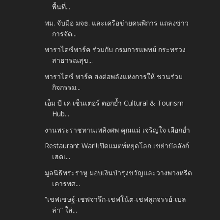
พื้นที่...
พม. จับมือ มจธ. และเครือข่ายคนพิการ แถลงข่าว
การจัด...
พาราไดซ์พาร์ค ร่วมกับ กรมการแพทย์ กระทรวง
สาธารณสุข...
พาราไดซ์ พาร์ค ส่งต่อพลังแห่งการให้ ชวนร่วม
กิจกรรม...
เอ็ม บี เค เซ็นเตอร์ ตอกย้ำ Cultural & Tourism
Hub...
งานพระราชทานเพลิงศพ คุณแม่ เจริญใจ เผือกอ่ำ
Restaurant War!!เปิดแมตท์หยุดโลก เขย่าบัลลังก์
เฮดเ...
มูลนิธิพระราหู มอบเงินบำรุงขวัญและวางพวงหรีด
เคารพศ...
“เชฟเชษฐ์-เชฟจารึก-เชฟโน้ต-เชฟลูกจรรย์-เบล
ล่า” ใส่...