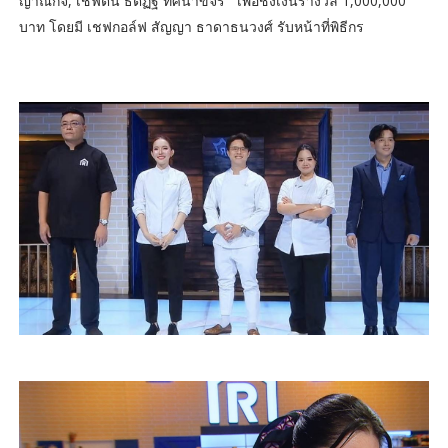
ญาณกิจ, เชฟต้น ธิติฏฐ์ ทัศนาขจร เพื่อชิงเงินรางวัล 1,000,000
บาท โดยมี เชฟกอล์ฟ สัญญา ธาดาธนวงศ์ รับหน้าที่พิธีกร