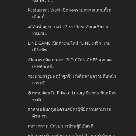
Market’ ก...
Restaurant War!! เปิดสงครามตลาดแตก..ทั้งดุ
เดือดทั้...
อลิอันซ์ อยุธยา คว้า 2 รางวัลระดับเอเชียจาก
Insura...
LINE GAME เปิดตัวเกมใหม่ "LINE เมจิก" เกม
เมิร์จพัซ...
เปิดสมรภูมิความฮา “BID COIN CHEF สุดยอด
เชฟหักเหลี่...
รองนายกรัฐมนตรี“ศุภจี” เร่งติดตามความคืบหน้า
การปรั...
🌟ททท. ต้อนรับ Private Luxury Events พันธมิตร
ระดับ...
ศาลาเฉลิมกรุงเปิดรับสมัครผู้ที่มีความสามารถ
ด้านการ...
ทหารพราน นักรบชาวบ้านผู้มีเกียรติ
หน้าฝนรถต้องพร้อม! เดอะไนน์ ติวานนท์ ปักหมุด