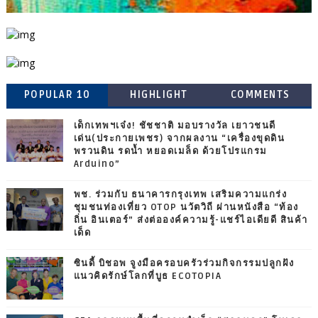
POPULAR 10
HIGHLIGHT
COMMENTS
เด็กเทพฯเจ๋ง! ชัชชาติ มอบรางวัล เยาวชนดี
เด่น(ประกายเพชร) จากผลงาน “เครื่องขุดดิน
พรวนดิน รดน้ำ หยอดเมล็ด ด้วยโปรแกรม
Arduino”
พช. ร่วมกับ ธนาคารกรุงเทพ เสริมความแกร่ง
ชุมชนท่องเที่ยว OTOP นวัตวิถี ผ่านหนังสือ “ท้อง
ถิ่น อินเตอร์” ส่งต่อองค์ความรู้-แชร์ไอเดียดี สินค้า
เด็ด
ซินดี้ บิชอพ จูงมือครอบครัวร่วมกิจกรรมปลูกฝัง
แนวคิดรักษ์โลกที่บูธ ECOTOPIA