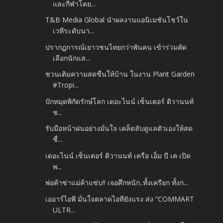
และกีฬาโดย...
T&B Media Global นำผลงานแอนิเมชันโชว์ใน
เวทีระดับนา...
ปรากฏการณ์เยาวชนไทยกว่าพันคน เข้าร่วมคัด
เลือกนักแส...
ชวนเติมความสดชื่นให้บ้าน ในงาน Plant Garden
#Tropi...
ปักหมุดพิกัดรักษ์โลก เดอะไนน์ เซ็นเตอร์ ติวานนท์
ช...
รับมือหน้าฝนอย่างมั่นใจ เคล็ดลับดูแลตัวเองให้สด
ชื่...
เดอะไนน์ เซ็นเตอร์ ติวานนท์ เครือ เอ็ม บี เค เปิด
พ...
พ่อค้าซ่าแม่ค้าแซ่บ!! เจอศึกหนัก..ทั้งเครียก ทั้งก...
เออาร์ไอพี มั่นใจตลาดไอทียังแรง ส่ง “COMMART
ULTR...