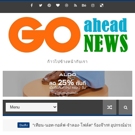
ก้าวไปข้างหน้ากับเรา
“เทียน-นอท-กอล์ฟ-จำลอง-โฟล์ค” ร้องจ๊าก!! อุปกรณ์ม่วนจอยงานวัด.. ทำช
ิง