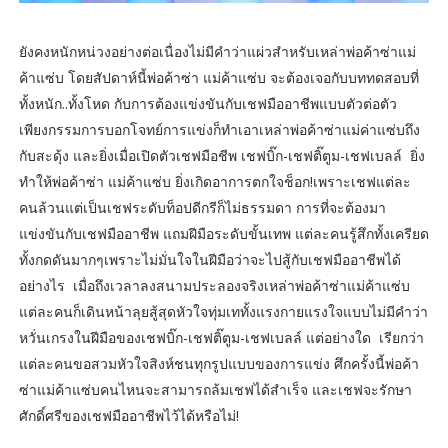
ยังคงหนักหน่วงอย่างต่อเนื่องไม่มีคำว่าแผ่วสำหรับเหล่าพ่อค้าซ่าแม่
ค้าแซ่บ โดยสัปดาห์นี้พ่อค้าซ่า แม่ค้าแซ่บ จะต้องเจอกับบททดสอบที่
ทั้งหนัก..ทั้งโหด กับการต้องแข่งขันกับเชฟมืออาชีพแบบตัวต่อตัว
เพียงกรรมการบอกโจทย์การแข่งก็ทำเอาเหล่าพ่อค้าซ่าแม่ค่าแซ่บถึง
กับสะดุ้ง และยิ่งเมื่อเปิดตัวเชฟมือชีพ เชฟบิ๊ก-เชฟติ๊ตูม-เชฟเบลล์ ยิ่ง
ทำให้พ่อค้าซ่า แม่ค้าแซ่บ ยิ่งเกิดอาการตกใจช็อก!เพราะเชฟแต่ละ
คนล้วนแต่เป็นเชฟระดับท็อปดีกรีก็ไม่ธรรมดา การที่จะต้องมา
แข่งขันกับเชฟมืออาชีพ แถมฝีมือระดับขั้นเทพ แต่ละคนรู้สึกทั้งเครียด
ทั้งกดดันมากๆเพราะไม่มั่นใจในฝีมือว่าจะไปสู้กับเชฟมืออาชีพได้
อย่างไร เมื่อถึงเวลาลงสนามประลองจริงเหล่าพ่อค้าซ่าแม่ค้าแซ่บ
แต่ละคนก็เดินหน้าลุยสู้สุดหัวใจทุ่มเททั้งแรงกายแรงใจแบบไม่มีคำว่า
หวั่นเกรงในฝีมือของเชฟบิ๊ก-เชฟติ๊ตูม-เชฟเบลล์ แต่อย่างใด เรียกว่า
แต่ละคนขอสวมหัวใจสิงห์ชนทุกรูปแบบของการแข่ง ศึกครั้งนี้พ่อค้า
ซ่าแม่ค้าแซ่บคนไหนจะสามารถล้มเชฟได้สำเร็จ และเชฟจะรักษา
ศักดิ์ศรีของเชฟมืออาชีพไว้ได้หรือไม่!