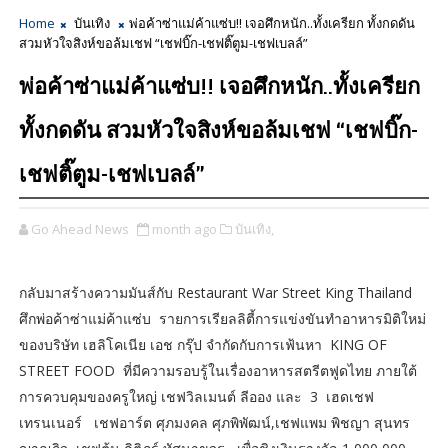
Home
บันเทิง
พ่อค้าซ่าแม่ค้าแซ่บ!! เจอศึกหนัก..ทั้งเครียก ทั้งกดดัน
สวมหัวใจสิงห์ขอล้มเชฟ “เชฟบิ๊ก-เชฟติ๊ตูม-เชฟเบลล์”
พ่อค้าซ่าแม่ค้าแซ่บ!! เจอศึกหนัก..ทั้งเครียก
ทั้งกดดัน สวมหัวใจสิงห์ขอล้มเชฟ “เชฟบิ๊ก-
เชฟติ๊ตูม-เชฟเบลล์”
Go Ahead News
month ago
บันเทิง,
กลับมาสร้างความมันส์กับ Restaurant War Street King Thailand
ศึกพ่อค้าซ่าแม่ค้าแซ่บ รายการเรียลลิตี้การแข่งขันทำอาหารมิติใหม่
ของบริษัท เฮลิโคเนีย เอช กรุ๊ป จำกัดกับการเฟ้นหา KING OF
STREET FOOD ที่มีความรอบรู้ในเรื่องอาหารสตรีตฟูดไทย ภายใต้
การควบคุมของครูใหญ่ เชฟวิลเมนต์ ลีออง และ 3 เฮดเชฟ
เทรนเนอร์ เชฟอาร์ต ศุภมงคล ศุภพิพัฒน์,เชฟแพม พิชญา สุนทร