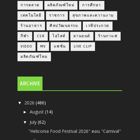
การตลาด
ผลิตภัณฑ์ใหม่
การศึกษา
เทคโนโลยี
ราชการ
สุขภาพและความงาม
ร้านอาหาร
ศิลปวัฒนธรรม
เวทีประกวด
กีฬา
CSR
ไฮไลท์
ยานยนต์
ร้านกาแฟ
VIDEO
MV
แฟชั่น
LIVE CLIP
ผลิตภัณฑ์ใหม
ARCHIVE
2026
(486)
▼
August
(14)
►
July
(62)
▼
"Heliconia Food Festival 2026" ตอน "Carnival"
...