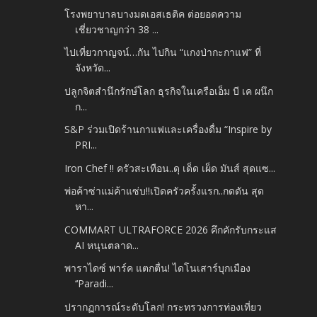
โรงพยาบาลบางมดเอสเธติค ต่อยอดความ
เชี่ยวชาญกว่า 38 ...
ไปเที่ยวกาญจน์…กัน ไปกิน “แกงป่ากะกาแฟ” ที่
จังหวัด...
ปลูกจิตสำนึกรักษ์โลก ธุรกิจในเครือเอ็ม บี เค ผนึก
ก...
S&P ร่วมเปิดร้านกาแฟและเครื่องดื่ม “Inspire by
PRI...
Iron Chef !! ครัวสะเทือน..ดุ เด็ด เผ็ด มันส์ สุดแซ...
พ่อค้าซ่าแม่ค้าแซ่บ!!เปิดครัวครั้งแรก..กดดัน สุด
หา...
COMMART ULTRAFORCE 2026 คึกคักรับกระแส
AI หนุนตลาด...
พาราไดซ์ พาร์ค แตกตื่น! ไดโนเสาร์บุกเมือง
‘‘Paradi...
ปรากฏการณ์ระดับโลก! กระทรวงการท่องเที่ยว