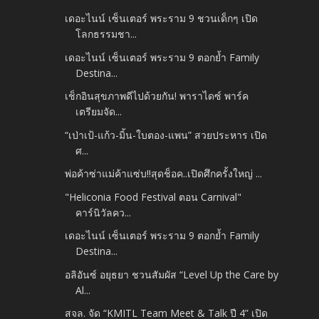
เดอะไนน์ เซ็นเตอร์ พระราม 9 ชวนเด็กๆ เปิด
โลกธรรมชา...
เดอะไนน์ เซ็นเตอร์ พระราม 9 ตอกย้ำ Family
Destina...
เช็กอินสุขภาพดีไปด้วยกัน! พาราไดซ์ พาร์ค
เตรียมจัด...
“เป่าเป้-แก้ว-มิ้น-ใบตอง-แพน” สวยประหาร เปิด
ศ...
พ่อค้าซ่าแม่ค้าแซ่บ!!สุดช็อค..เปิดศึกครั้งใหญ่ ...
"Heliconia Food Festival ตอน Carnival"
คาร์นิวัลคว...
เดอะไนน์ เซ็นเตอร์ พระราม 9 ตอกย้ำ Family
Destina...
อลิอันซ์ อยุธยา ชวนสัมผัส “Level Up the Care by
Al...
สจล. จัด “KMITL Team Meet & Talk ปี 4” เปิด