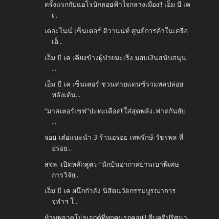
ครั้งแรกกับแอโรบิกลอยฟ้าใจกลางเมือง!! เอ็ม บี เค
เ...
เดอะไนน์ เซ็นเตอร์ ติวานนท์ ศูนย์การค้าในเครือ
เอ็...
เอ็ม บี เค เคียงข้างผู้ป่วยมะเร็ง มอบเงินสนับสนุน
...
เอ็ม บี เค เซ็นเตอร์ ชวนสายแดนซ์รวมพลปล่อย
พลังเต้น...
“มาสเตอร์เชฟ”ปะทะเดือด!!ใส่สุดพลัง..ฟาดกันยับ
...
จอย-เต๋อแนะนำ 3 ร้านอร่อย เทพรักษ์-วัชรพล ที่
อร่อย...
สจล. เปิดหลักสูตร “นักบินอากาศยานเบาพิเศษ
การวิจัย...
เอ็ม บี เค ผนึกกำลัง นิสิตนวัตกรรมบูรณาการ
จุฬาฯ โ...
ห้ามพลาดโปรเจกต์ที่ทุกคนรอคอย!! สืบคดีปริศนา