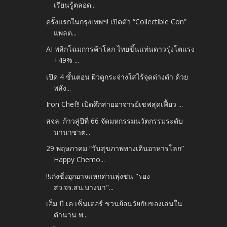
เรียนรู้ตลอด...
ครั้งแรกในกรุงเทพฯ! เปิดตัว “Collectible Con”
แพลต...
AI พลิกโฉมการค้าโลก ไทยขึ้นแท่นดาวรุ่งโตแรง
+49% ...
เปิด 4 ขั้นตอน ผิวดูกระจ่างใสไร้จุดด่างดำ ด้วย
พลัง...
Iron Chef!! เปิดศึกสายอาจารย์เชฟสุดเฟี้ยว ...
สจล. ก้าวสู่ปีที่ 66 จัดมหกรรมนวัตกรรมระดับ
นานาชาต...
29 พฤษภาคม “วันสุขภาพทางเดินอาหารโลก”
Happy Chemo...
‼️เก๋งซิ่งอุกอาจแหกด่านพุ่งชน "รอง
สว.จร.สน.บางนา"...
เอ็ม บี เค เซ็นเตอร์ ชวนย้อนวัยกับของเล่นใน
ตำนาน พ...