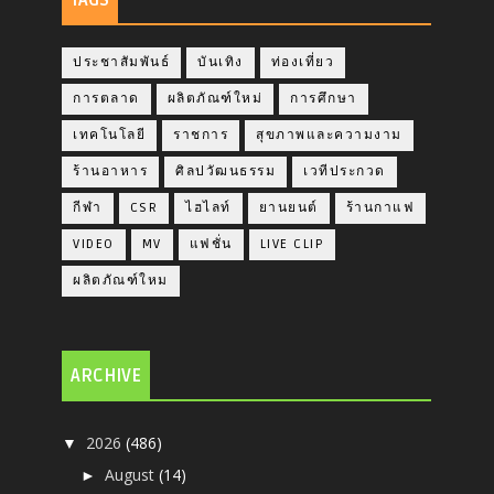
ประชาสัมพันธ์
บันเทิง
ท่องเที่ยว
การตลาด
ผลิตภัณฑ์ใหม่
การศึกษา
เทคโนโลยี
ราชการ
สุขภาพและความงาม
ร้านอาหาร
ศิลปวัฒนธรรม
เวทีประกวด
กีฬา
CSR
ไฮไลท์
ยานยนต์
ร้านกาแฟ
VIDEO
MV
แฟชั่น
LIVE CLIP
ผลิตภัณฑ์ใหม
ARCHIVE
2026
(486)
▼
August
(14)
►