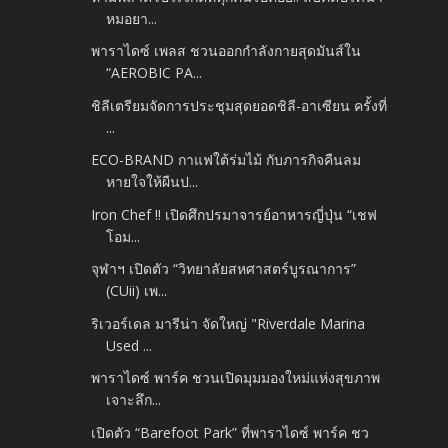
หมอยา...
พาราไดซ์ เพลส ชวนออกกำลังกายสุดมันส์ใน
“AEROBIC PA...
ชิลีเตรียมจัดการประชุมสุดยอดชิลี-อาเซียน ครั้งที่
...
ECO-BRAND กาแฟใต้ร่มไม้ กับภารกิจคืนลม
หายใจให้ผืนป...
Iron Chef !! เปิดศึกปรมาจารย์อาหารญี่ปุ่น “เชฟ
โอม...
จุฬาฯ เปิดตัว “วิทยาลัยสหศาสตร์บูรณาการ”
(CUii) เพ...
ริเวอร์เดล มารีน่า จัดใหญ่ "Riverdale Marina
Used ...
พาราไดซ์ พาร์ค ชวนเปิดมุมมองใหม่แห่งสุขภาพ
เจาะลึก...
เปิดตัว “Barefoot Park” ที่พาราไดซ์ พาร์ค ชว