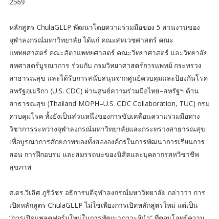
2569
หลักสูตร ChulaGLLP พัฒนาโดยความร่วมมือของ 5 ส่วนงานของ
จุฬาลงกรณ์มหาวิทยาลัย ได้แก่ คณะสหเวชศาสตร์ คณะ
แพทยศาสตร์ คณะสัตวแพทยศาสตร์ คณะวิทยาศาสตร์ และวิทยาลัย
สหศาสตร์บูรณาการ ร่วมกับ กรมวิทยาศาสตร์การแพทย์ กระทรวง
สาธารณสุข และได้รับการสนับสนุนจากศูนย์ควบคุมและป้องกันโรค
สหรัฐอเมริกา (U.S. CDC) ผ่านศูนย์ความร่วมมือไทย–สหรัฐฯ ด้าน
สาธารณสุข (Thailand MOPH–U.S. CDC Collaboration, TUC) กรม
ควบคุมโรค ทั้งยังเป็นส่วนหนึ่งของการขับเคลื่อนความร่วมมือทาง
วิชาการระหว่างจุฬาลงกรณ์มหาวิทยาลัยและกระทรวงสาธารณสุข
เพื่อบูรณาการศักยภาพของทั้งสององค์กรในการพัฒนาการเรียนการ
สอน การฝึกอบรม และสมรรถนะของนิสิตและบุคลากรสหวิชาชีพ
สุขภาพ
ศ.ดร.วิเลิศ ภูริวัชร อธิการบดีจุฬาลงกรณ์มหาวิทยาลัย กล่าวว่า การ
เปิดหลักสูตร ChulaGLLP ไม่ใช่เพียงการเปิดหลักสูตรใหม่ แต่เป็น
“การเปิดแพลตฟอร์มใหม่ในการพัฒนาภาวะผู้นำ” ที่ตอบโจทย์ความ