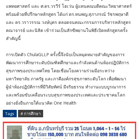
แพทยศาสตร์ และ ศ.ดร.วรวีร์ โฮเว่น ผู้แทนคณบดีคณะวิทยาศาสตร์
พร้อมด้วยที่ปรึกษาหลักสูตร ได้แก่ ดร.ทนพญ.สุภาภรณ์ วัชรพฤษาดี
และ ดร.วราวรรณ วงษ์บุตร ตลอดจนคณะกรรมการบริหารหลักสูตร
คณาจารย์ และนิสิต เข้าร่วมเป็นสักขีพยานในพิธีเปิดหลักสูตรครั้ง
สำคัญนี้
การเปิดตัว ChulaGLLP ครั้งนี้จึงนับเป็นหมุดหมายสำคัญของการ
พัฒนาการศึกษาระดับบัณฑิตศึกษาและกำลังคนด้านห้องปฏิบัติการ
สุขภาพของประเทศไทย โดยเชื่อมโยงความร่วมมือระหว่าง
มหาวิทยาลัย ภาครัฐ และภาคีองค์กรสุขภาพระดับโลก เพื่อพัฒนา
ผู้นำห้องปฏิบัติการที่มีวิสัยทัศน์ มีจริยธรรม ทำงานแบบบูรณาการ
และพร้อมขับเคลื่อนระบบสุขภาพของประเทศและประชาคมโลก
อย่างยั่งยืนภายใต้แนวคิด One Health
Tags
# การศึกษา