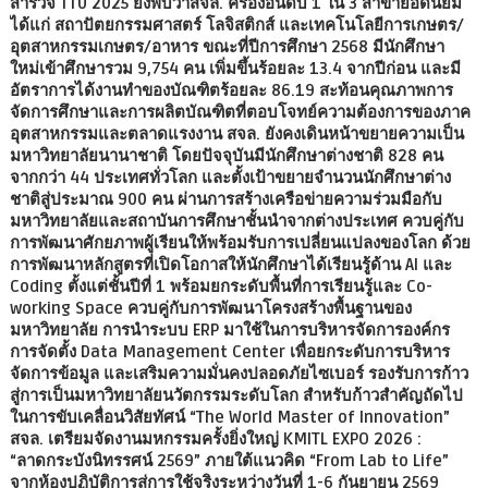
สำรวจ TTU 2025 ยังพบว่าสจล. ครองอันดับ 1 ใน 3 สาขายอดนิยม
ได้แก่ สถาปัตยกรรมศาสตร์ โลจิสติกส์ และเทคโนโลยีการเกษตร/
อุตสาหกรรมเกษตร/อาหาร ขณะที่ปีการศึกษา 2568 มีนักศึกษา
ใหม่เข้าศึกษารวม 9,754 คน เพิ่มขึ้นร้อยละ 13.4 จากปีก่อน และมี
อัตราการได้งานทำของบัณฑิตร้อยละ 86.19 สะท้อนคุณภาพการ
จัดการศึกษาและการผลิตบัณฑิตที่ตอบโจทย์ความต้องการของภาค
อุตสาหกรรมและตลาดแรงงาน สจล. ยังคงเดินหน้าขยายความเป็น
มหาวิทยาลัยนานาชาติ โดยปัจจุบันมีนักศึกษาต่างชาติ 828 คน
จากกว่า 44 ประเทศทั่วโลก และตั้งเป้าขยายจำนวนนักศึกษาต่าง
ชาติสู่ประมาณ 900 คน ผ่านการสร้างเครือข่ายความร่วมมือกับ
มหาวิทยาลัยและสถาบันการศึกษาชั้นนำจากต่างประเทศ ควบคู่กับ
การพัฒนาศักยภาพผู้เรียนให้พร้อมรับการเปลี่ยนแปลงของโลก ด้วย
การพัฒนาหลักสูตรที่เปิดโอกาสให้นักศึกษาได้เรียนรู้ด้าน AI และ
Coding ตั้งแต่ชั้นปีที่ 1 พร้อมยกระดับพื้นที่การเรียนรู้และ Co-
working Space ควบคู่กับการพัฒนาโครงสร้างพื้นฐานของ
มหาวิทยาลัย การนำระบบ ERP มาใช้ในการบริหารจัดการองค์กร
การจัดตั้ง Data Management Center เพื่อยกระดับการบริหาร
จัดการข้อมูล และเสริมความมั่นคงปลอดภัยไซเบอร์ รองรับการก้าว
สู่การเป็นมหาวิทยาลัยนวัตกรรมระดับโลก สำหรับก้าวสำคัญถัดไป
ในการขับเคลื่อนวิสัยทัศน์ “The World Master of Innovation”
สจล. เตรียมจัดงานมหกรรมครั้งยิ่งใหญ่ KMITL EXPO 2026 :
“ลาดกระบังนิทรรศน์ 2569” ภายใต้แนวคิด “From Lab to Life”
จากห้องปฏิบัติการสู่การใช้จริงระหว่างวันที่ 1-6 กันยายน 2569