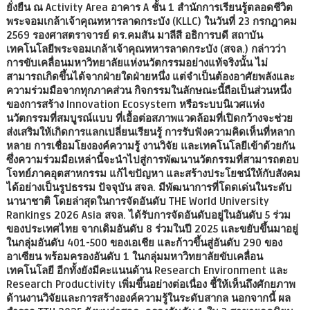
ยั่งยืน ณ Activity Area อาคาร A ชั้น 1 สำนักการเรียนรู้ตลอดชีวิต
พระจอมเกล้าเจ้าคุณทหารลาดกระบัง (KLLC) ในวันที่ 23 กรกฎาคม
2569 รองศาสตราจารย์ ดร.คมสัน มาลีสี อธิการบดี สถาบัน
เทคโนโลยีพระจอมเกล้าเจ้าคุณทหารลาดกระบัง (สจล.) กล่าวว่า
การขับเคลื่อนมหาวิทยาลัยแห่งนวัตกรรมอย่างแท้จริงนั้น ไม่
สามารถเกิดขึ้นได้จากฝ่ายใดฝ่ายหนึ่ง แต่จำเป็นต้องอาศัยพลังและ
ความร่วมมือจากทุกภาคส่วน กิจกรรมในลักษณะนี้ถือเป็นส่วนหนึ่ง
ของการสร้าง Innovation Ecosystem หรือระบบนิเวศแห่ง
นวัตกรรมที่สมบูรณ์แบบ ที่เอื้อต่อสภาพแวดล้อมที่เปิดกว้างจะช่วย
ส่งเสริมให้เกิดการแลกเปลี่ยนเรียนรู้ การรับฟังความคิดเห็นที่หลาก
หลาย การเชื่อมโยงองค์ความรู้ งานวิจัย และเทคโนโลยีเข้าด้วยกัน
ซึ่งความร่วมมือเหล่านี้จะนำไปสู่การพัฒนานวัตกรรมที่สามารถตอบ
โจทย์ภาคอุตสาหกรรม แก้ไขปัญหา และสร้างประโยชน์ให้กับสังคม
ได้อย่างเป็นรูปธรรม ปัจจุบัน สจล. มีพัฒนาการที่โดดเด่นในระดับ
นานาชาติ โดยล่าสุดในการจัดอันดับ THE World University
Rankings 2026 Asia สจล. ได้รับการจัดอันดับอยู่ในอันดับ 5 ร่วม
ของประเทศไทย จากเดิมอันดับ 8 ร่วมในปี 2025 และขยับขึ้นมาอยู่
ในกลุ่มอันดับ 401-500 ของเอเชีย และก้าวขึ้นสู่อันดับ 290 ของ
อาเซียน พร้อมครองอันดับ 1 ในกลุ่มมหาวิทยาลัยขับเคลื่อน
เทคโนโลยี อีกทั้งยังมีคะแนนด้าน Research Environment และ
Research Productivity เพิ่มขึ้นอย่างต่อเนื่อง ชี้ให้เห็นถึงศักยภาพ
ด้านงานวิจัยและการสร้างองค์ความรู้ในระดับสากล นอกจากนี้ ผล