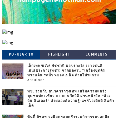
POPULAR 10
HIGHLIGHT
COMMENTS
เด็กเทพฯเจ๋ง! ชัชชาติ มอบรางวัล เยาวชนดี
เด่น(ประกายเพชร) จากผลงาน “เครื่องขุดดิน
พรวนดิน รดน้ำ หยอดเมล็ด ด้วยโปรแกรม
Arduino”
พช. ร่วมกับ ธนาคารกรุงเทพ เสริมความแกร่ง
ชุมชนท่องเที่ยว OTOP นวัตวิถี ผ่านหนังสือ “ท้อง
ถิ่น อินเตอร์” ส่งต่อองค์ความรู้-แชร์ไอเดียดี สินค้า
เด็ด
ซินดี้ บิชอพ จูงมือครอบครัวร่วมกิจกรรมปลูกฝัง