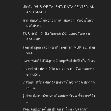
เปิดตัว “HUB OF TALENT: DATA CENTER, AI,
AND SMART...
ชวนช้อปต้นไม้ฟอกอากาศ เติมความสดชื่นให้ทุก
มุมโปรด ...
T&B จับมือ จับมือ วิทยาลัยผู้นำและนวัตกรรม
สังคม มห...
จิตอาสาผู้กล้า เจ้าหน้าที่ Fireman MBK ร่วมช่วย
ระง...
กดซอฟต์เสิร์ฟให้สุด แล้วหยุดที่ทริปฟรี! เอ็ม บี เค...
Sound of Life -บริษัท KTD House จัดงานแถลง
ข่าวเปิด...
7 สีคอนเสิร์ต เฟสติวัล@พาราไดซ์ พาร์ค ปิดฉาก
อบอุ่น...
ผู้เข้าแข่งขัน!!ฝ่ามรสุมโจทย์มหาโหด ชี้ชะตาชีวิต
...
สจล. จับมือกรุงไทย ปั้นคนรุ่นใหม่ - บุคลากร