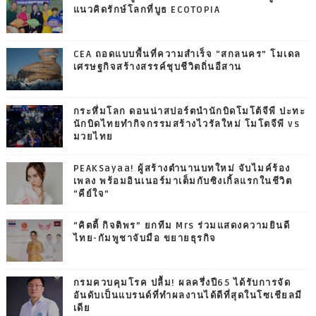
แนวคิดรักษ์โลกที่บูธ ECOTOPIA
CEA ถอดแบบพื้นที่ความสำเร็จ “สกลนคร” โมเดล
เศรษฐกิจสร้างสรรค์ชุบชีวิตถิ่นอีสาน
กระหึ่มโลก ดอนน่าสปอร์ตนำนักบิดโมโต้จีพี ปะทะ
นักบิดไทยทำกิจกรรมสร้างไวรัลใหม่ โมโตจีพี vs
มวยไทย
PEAKSayaa! ผู้สร้างตำนานบทใหม่ จับไมค์ร้อง
เพลง พร้อมอินเนอร์มาเต็มกับซิงเกิ้ลแรกในชีวิต
“คีย์ใจ”
“คิตตี้ กิจติพร” ยกทีม Mrs ร่วมแสดงความยินดี
ไทย-กัมพูชาจับมือ ขยายธุรกิจ
กรมควบคุมโรค ปลื้ม! ผลครึ่งปี65 ได้รับการจัด
อันดับเป็นแบรนด์ที่ทำผลงานได้ดีที่สุดในโซเชียลมี
เดีย