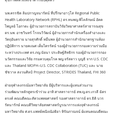
นพ.ครรชิต ลิมปกาญจนารัตน์ ที่ปรึกษาอาวุโส Regional Public
Health Laboratory Network (RPHL) ดร.ทนพญ.พิไลลักษณ์ อัคค
ไพบูลย์ โอกาดะ ผู้อำนวยการสถาบันวิจัยวิทยาศาสตร์สาธารณสุข
ดร.นพ. อาชวินทร์ โรจนวิวัฒน์ ผู้อำนวยการสำนักเครื่องสำอางและ
วัตถุอันตราย นายสุรศักดิ์ หมื่นพล ผู้อำนวยการสำนักมาตรฐานห้อง
ปฏิบัติการ นายคเณศ เต็มไตรรัตน์ รองผู้อำนวยการกองความร่วมมือ
ระหว่างประเทศ ดร.ภญ.นัยนา ประดิษฐ์สิทธิกร รองผู้อำนวยการกอง
นวัตกรรมและวิจัย กรมควบคุมโรค พญ.จรัสดาว บุญธิ จาก U.S. CDC
และ Thailand MOPH–U.S. CDC Collaboration (TUC) และ นาย
ชัชวาล สงวนศิลป์ Project Director, STRIDES Thailand, FHI 360
ฝ่ายจุฬาลงกรณ์มหาวิทยาลัย มีผู้บริหารและผู้แทนส่วนงาน
ร่วมพัฒนาหลักสูตรเข้าร่วม อาทิ ศาสตราจารย์ สพ.ญ.ดร.เกวลี ฉัตร
ดรงค์ คณบดีคณะสัตวแพทยศาสตร์ รองศาสตราจารย์ ดร.ธิติ บวร
รัตนารักษ์ คณบดีวิทยาลัยสหศาสตร์บูรณาการแห่งจุฬาลงกรณ์
มหาวิทยาลัย ศ.ดร.แพทย์หญิงณัฏฐิยา หิรัญกาญจน์ ผู้แทนคณบดีคณะ