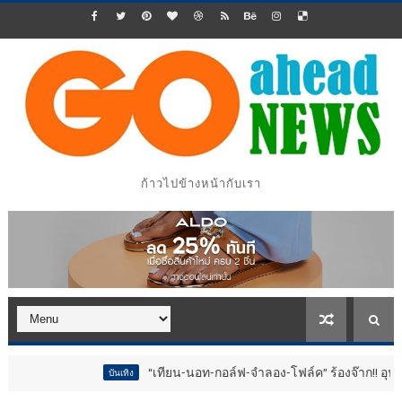
ก้าวไปข้างหน้ากับเรา
“เทียน-นอท-กอล์ฟ-จำลอง-โฟล์ค” ร้องจ๊าก!! อุปกรณ์ม่วนจอยงานว
บันเทิง