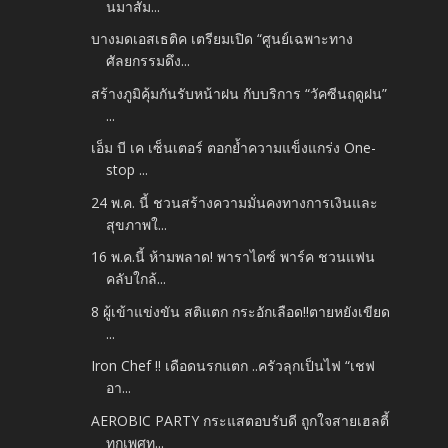
นมาสัม...
บางมดเอสเธติค เตรียมเปิด “ศูนย์เฉพาะทาง
ศัลยกรรมดึง...
สร้างภูมิคุ้มกันรับหน้าฝน กับบริการ “วัคซีนฤดูฝน”
...
เอ็ม บี เค เซ็นเตอร์ ตอกย้ำความแข็งแกร่ง One-
stop ...
24 พ.ค. นี้ ชวนสร้างความมั่นคงทางการเงินและ
สุขภาพใ...
16 พ.ค.นี้ ห้ามพลาด! พาราไดซ์ พาร์ค ชวนแฟน
คลับใกล้...
8 ผู้เข้าแข่งขัน สติแตก กระอักเลือด!!ตายหยังเขียด
...
Iron Chef !! เดือดนรกแตก ..ครัวลุกเป็นไฟ “เชฟ
อา...
AEROBIC PARTY กระแสตอบรับดี ถูกใจสายเฮลตี้
ทุกเพศทุ...