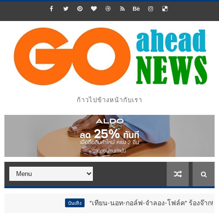
ก้าวไปข้างหน้ากับเรา
“เทียน-นอท-กอล์ฟ-จำลอง-โฟล์ค” ร้องจ๊าก!! อุปกรณ์ม่วนจอยง
บันเทิง