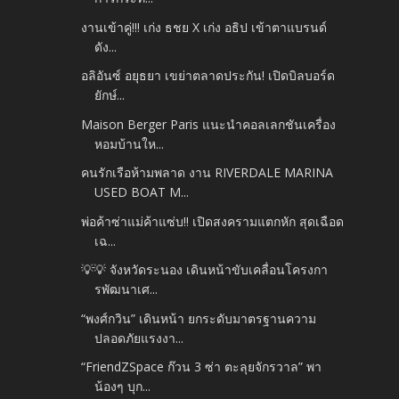
งานเข้าคู่!!! เก่ง ธชย X เก่ง อธิป เข้าตาแบรนด์
ดัง...
อลิอันซ์ อยุธยา เขย่าตลาดประกัน! เปิดบิลบอร์ด
ยักษ์...
Maison Berger Paris แนะนำคอลเลกชันเครื่อง
หอมบ้านให...
คนรักเรือห้ามพลาด งาน RIVERDALE MARINA
USED BOAT M...
พ่อค้าซ่าแม่ค้าแซ่บ!! เปิดสงครามแตกหัก สุดเฉือด
เฉ...
💡💡 จังหวัดระนอง เดินหน้าขับเคลื่อนโครงกา
รพัฒนาเศ...
“พงศ์กวิน” เดินหน้า ยกระดับมาตรฐานความ
ปลอดภัยแรงงา...
“FriendZSpace ก๊วน 3 ซ่า ตะลุยจักรวาล” พา
น้องๆ บุก...