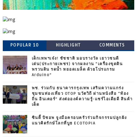
POPULAR 10
HIGHLIGHT
COMMENTS
เด็กเทพฯเจ๋ง! ชัชชาติ มอบรางวัล เยาวชนดี
เด่น(ประกายเพชร) จากผลงาน “เครื่องขุดดิน
พรวนดิน รดน้ำ หยอดเมล็ด ด้วยโปรแกรม
Arduino”
พช. ร่วมกับ ธนาคารกรุงเทพ เสริมความแกร่ง
ชุมชนท่องเที่ยว OTOP นวัตวิถี ผ่านหนังสือ “ท้อง
ถิ่น อินเตอร์” ส่งต่อองค์ความรู้-แชร์ไอเดียดี สินค้า
เด็ด
ซินดี้ บิชอพ จูงมือครอบครัวร่วมกิจกรรมปลูกฝัง
แนวคิดรักษ์โลกที่บูธ ECOTOPIA