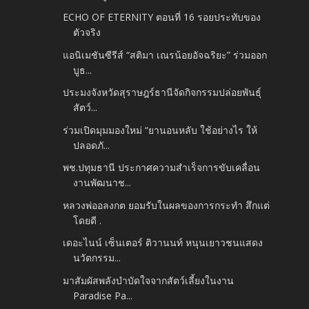
ECHO OF ETERNITY ตอนที่ 16 รอยประทับของ
ตัวจริง
แอนิเมชันซีรีส์ “สติมา เณรน้อยอัจฉริยะ” ร่วมออก
บูธ...
ประมงจังหวัดสุราษฎร์ธานีจัดกิจกรรมปล่อยพันธุ์
สัตว์...
ร่วมเปิดมุมมองใหม่ “ยานอนหลับ ใช้อย่างไร ให้
ปลอดภั...
พช.ปทุมธานี ประกาศความสำเร็จการขับเคลื่อน
งานพัฒนาช...
หลวงพ่ออลงกต ยอมรับในผลของการกระทำ สึกแต่
โดยดี .
เดอะไนน์ เซ็นเตอร์ ติวานนท์ หนุนเยาวชนแสดง
นวัตกรรม...
มาสัมผัสพลังบำบัดใจจากสัตว์เลี้ยงในงาน
Paradise Pa...