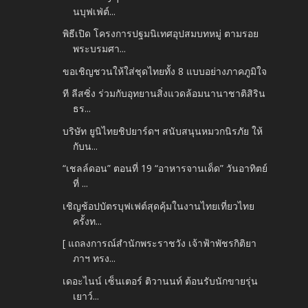
นบุฟเฟ่ต์...
พิธีเปิด โครงการปฐมนิเทศอุปสมบทหมู่ ตามรอย
พระบรมศา...
ขอเชิญชวนให้ใส่ชุดไทยทั้ง 8 แบบอย่างภาคภูมิใจ
ที ลีสซิ่ง ร่วมกับอุทยานสิ่งแวดล้อมนานาชาติสิริน
ธร...
บริษัท ยูนิไทยชิปยาร์ดฯ สนับสนุนหมวกนิรภัย ให้
กับน...
“เชลล์ดอน” ตอนที่ 19 “อาหารจานเด็ด” วันอาทิตย์
ที่ ...
เชิญช้อปบัตรบุฟเฟต์สุดคุ้มในงานไทยเที่ยวไทย
ครั้งท...
[ แถลงการณ์สำนักพระราชวัง เจ้าฟ้าพัชรกิติยา
ภาฯ ทรง...
เดอะไนน์ เซ็นเตอร์ ติวานนท์ ต้อนรับนักขายรุ่น
เยาว์...