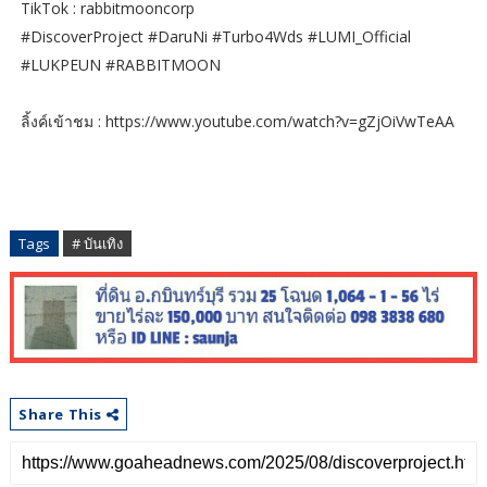
TikTok : rabbitmooncorp
#DiscoverProject #DaruNi #Turbo4Wds #LUMI_Official
#LUKPEUN #RABBITMOON
ลิ้งค์เข้าชม : https://www.youtube.com/watch?v=gZjOiVwTeAA
Tags
# บันเทิง
Share This