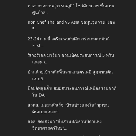
ท่าอากาศยานสุวรรณภูมิ” โชว์ศักยภาพ ขึ้นแท่น
ศูนย์กล...
Iron Chef Thailand VS Asia ชุลมุนวุ่นวาย!! เชฟ
5...
23-24 ส.ค.นี้ เตรียมพบกับศึกการ์ดเกมสุดมันส์
First...
ริเวอร์เดล มารีน่า ชวนเปิดประสบการณ์ 5 ทริป
แห่งคว...
บ้านห้วยเป้า พลิกฟื้นจากเกษตรเคมี สู่ชุมชนต้น
แบบยั...
ป๊อปอัพสุดล้ำ! สัมผัสประสบการณ์เหนือธรรมชาติ
ใน DA...
สวพส. เผยผลสำเร็จ “บ้านปางแดงใน” ชุมชน
ต้นแบบแห่งกา...
สจล. จัดเสวนา “สืบสานปณิธานบิดาแห่ง
วิทยาศาสตร์ไทย”...