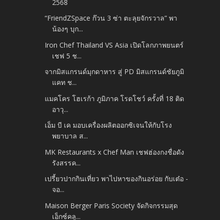
2568
“FriendZSpace ก๊วน 3 ซ่า ตะลุยจักรวาล” พา
น้องๆ บุก...
Iron Chef Thailand VS Asia เปิดโลกภาพยนตร์
เชฟ 5 ช...
จากมิสแกรนด์มุกดาหาร สู่ PD มิสแกรนด์ชัยภูมิ
แคท ช...
แมคโคร โฮเรก้า ภูมิภาค โรดโชว์ ครั้งที่ 18 ติด
อาวุ...
เอ็ม บี เค มอบเครื่องผลิตออกซิเจนให้กับโรง
พยาบาล ส...
MK Restaurants x Chef Man เชฟฮ่องกงชื่อดัง
รังสรรค...
เปรี้ยวปากกินเที่ยว พาไปหาของกินอร่อย กับเต๋อ -
จอ...
Maison Berger Paris Society จัดกิจกรรมสุด
เอ็กซ์คลู...