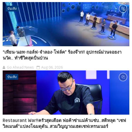
บันเทิง
“เทียน-นอท-กอล์ฟ-จำลอง-โฟล์ค” ร้องจ๊าก!! อุปกรณ์ม่วนจอยงา
นวัด.. ทำชีวิตสุดปั่นป่วน
Go Ahead News
Aug 06, 2026
บันเทิง
Restaurant War!!ครัวสุดเดือด พ่อค้าซ่าแม่ค้าแซ่บ..สติหลุด “เชฟ
วิลเมนต์”แปลงโฉมดุดัน..สวมวิญญาณเฮดเชฟเทรนเนอร์