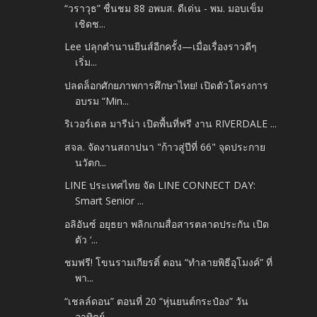
“วราวุธ” ชื่นชม 88 อพมส. ดีเด่น - พม. มอบเข็ม
เชิดช...
Lee ปลุกตำนานยีนส์อีกครั้ง—เมื่อเรื่องราวดีๆ
เริ่ม...
ปลดล็อกศักยภาพการศึกษาไทย! เปิดตัวโครงการ
อบรม “Min...
ริเวอร์เดล มารีน่า เปิดพื้นที่ฟรี งาน RIVERDALE ...
สจล. จัดงานสถาปนา "ก้าวสู่ปีที่ 66" จุดประกาย
นวัตก...
LINE ประเทศไทย จัด LINE CONNECT DAY:
Smart Senior ...
อลิอันซ์ อยุธยา พลิกเกมสื่อสารตลาดประกัน เปิด
ตัว ‘...
ชมฟรี! โขนรามเกียรติ์ ตอน “ทำลายพิธีอุโมงค์” ที่
พา...
“เชลล์ดอน” ตอนที่ 20 “หุ่นยนต์กระป๋อง” วัน
อาทิตย์...