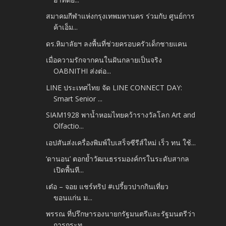
สมาคมกีฬาแห่งกรุงเทพมหานคร ร่วมกับ ศูนย์การ
ค้าเอ็ม...
ดร.หิมาลัยฯ ลงพื้นที่ช่วยครอบครัวเด็กชายแคน
เมื่อความรักจากคนในฝันกลายเป็นจริง
OABNITHI ส่งต่อ...
LINE ประเทศไทย จัด LINE CONNECT DAY:
Smart Senior ...
SIAM1928 พาน้ำหอมไทยคว้ารางวัลโลก Art and
Olfactio...
เอปสันส่งเครื่องพิมพ์ใบเสร็จซีรีส์ใหม่ เร็ว ทน ใช้...
‘ดานอน’ ตอกย้ำวัฒนธรรมองค์กรในระดับสากล
เปิดพื้นที...
เต๋อ – จอย แชร์ทริป #เปรี้ยวปากกินเที่ยว
ขอนแก่น ม...
พรรณ ที่ปรึกษารองนายกรัฐมนตรีและรัฐมนตรีว่า
การกระท...