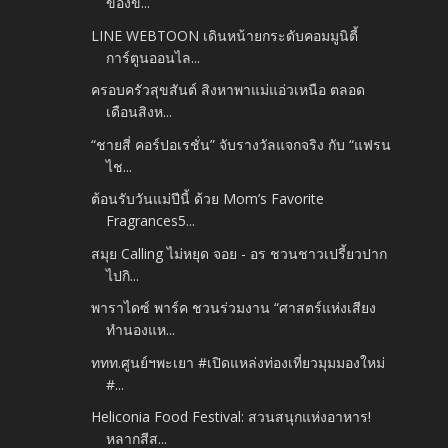
ของข...
LINE WEBTOON เดินหน้ายกระดับคอมมูนิตี้
การ์ตูนออนไล...
ครอบครัวสุขสันต์ สิงหาพาแม่แอ่วเหนือ ตลอด
เดือนสิงห...
“ชายสี่ คอร์ปอเรชั่น” จับรางวัลแจกจริง กับ “แฟรน
ไช...
ต้อนรับวันแม่ปีนี้ ด้วย Mom’s Favorite
Fragrances5...
สมุย Calling ไม่หยุด จอย - อร ชวนชาวเปรี้ยวปาก
ไปกิ...
พาราไดซ์ พาร์ค ชวนร่วมงาน “ศาสตร์แห่งเสียง
ทำนองแห...
ททท.ศูนย์ฯพะเยา #เปิดแหล่งท่องเที่ยวมุมมองใหม่
#...
Heliconia Food Festival: สวนสนุกแห่งอาหาร!
หลากสีส...