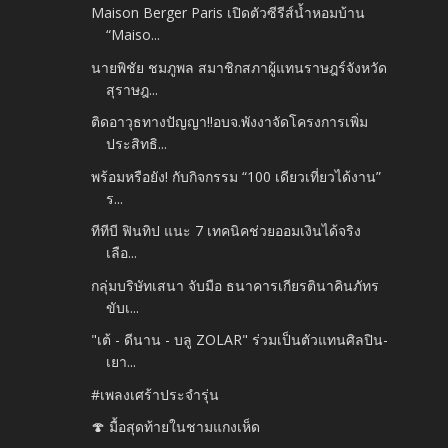
Maison Berger Paris เปิดตัวซีรีส์น้ำหอมบ้าน
“Maiso...
นายพิชัย ชมภูพล สมาชิกสภาผู้แทนราษฎร์จังหวัด
สุราษฎ...
ติดอาวุธทางปัญญา!!อบจ.พังงาจัดโครงการเพิ่ม
ประสิทธิ...
พร้อมหรือยัง! กับกิจกรรม “100 เดียวเที่ยวได้งาน”
ร...
ทีทีบี ฟินทิป แนะ 7 เทคนิคช่วยออมเงินได้จริง
เลือ...
กลุ่มบริษัทเสนา จับมือ ธนาคารเกียรตินาคินภัทร
ขับเ...
"เต้ - ดีนาน - บลู ZOLAR" ร่วมเป็นตัวแทนศิลปิน-
เยา...
#เพลงเศร้าประจำรุ่น
🍄 มื้อสุดท้ายในชามแกงเห็ด