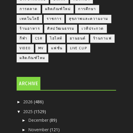
การตลาด
ผลิตภัณฑ์ใหม่
การศึกษา
เทคโนโลยี
ราชการ
สุขภาพและความงาม
ร้านอาหาร
ศิลปวัฒนธรรม
เวทีประกวด
กีฬา
CSR
ไฮไลท์
ยานยนต์
ร้านกาแฟ
VIDEO
MV
แฟชั่น
LIVE CLIP
ผลิตภัณฑ์ใหม
ARCHIVE
2026
(486)
►
2025
(1529)
▼
December
(89)
►
November
(121)
►