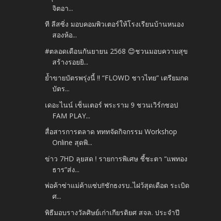
จิตอา...
ที ลีสซิ่ง มอบคอมพิวเตอร์ให้โรงเรียนบ้านหนอง
สองห้อ...
#ตลอดเดือนกันยายน 2568 😊ชวนมอบความสุข
สร้างรอยยิ...
ย้ำขายบัตรพรุ่งนี้ !! “FLOWD ชาวไทย” เตรียมกด
บัตร...
เดอะไนน์ เซ็นเตอร์ พระราม 9 ชวนเวิร์กชอป
FAM PLAY...
สื่อสารการตลาด ทททจัดกิจกรรม Workshop
Online สุดพิ...
ข่าว 7HD ลุยสด ! รายการพิเศษ ชี้ชะตา “แพทอง
ธาร”ส่ง...
พ่อค้าซ่าแม่ค้าแซ่บ!!ชักธงรบ..ไฝว้สุดเดือด ระเบิด
ศ...
พิธีมอบรางวัลศิษย์เก่าเกียรติยศ สจล. ประจำปี