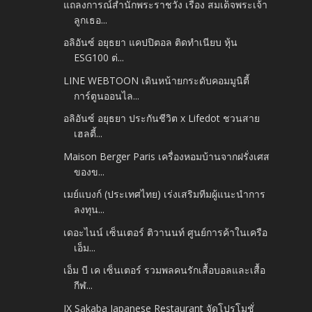
แถลงการณ์สำนักพระราชวัง เรื่อง สมเด็จพระเจ้า
ลูกเธอ...
อลิอันซ์ อยุธยา แคปปิตอล ติดทำเนียบ หุ้น
ESG100 ต่...
LINE WEBTOON เดินหน้ายกระดับคอมมูนิตี้
การ์ตูนออนไล...
อลิอันซ์ อยุธยา ประกันชีวิต x Lifedot ชวนสาย
เฮลตี้...
Maison Berger Paris เครื่องหอมบ้านจากฝรั่งเศส
ของข...
เมย์แบงก์ (ประเทศไทย) เร่งเสริมทีมผู้แนะนำการ
ลงทุน...
เดอะไนน์ เซ็นเตอร์ ติวานนท์ ศูนย์การค้าในเครือ
เอ็ม...
เอ็ม บี เค เซ็นเตอร์ รวมพลคนรักเสื้อบอลและเสื้อ
กีฬ...
IX Sakaba Japanese Restaurant จัดโปรโมชั่