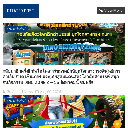
View More
RELATED POST
ประชาสัมพันธ์
กลับมาอีกครั้ง!! ทัพไดโนเสาร์ขนาดยักษ์บุกใจกลางกรุง@ศูนย์การ
ค้าเอ็ม บี เค เซ็นเตอร์ ผจญภัยสู่ดินแดนสัตว์โลกดึกดำบรรพ์ สนุก
กับกิจกรรม DINO ZONE 8 – 16 สิงหาคมนี้ ชมฟรี!!
Go Ahead News
Aug 06, 2026
ประชาสัมพันธ์