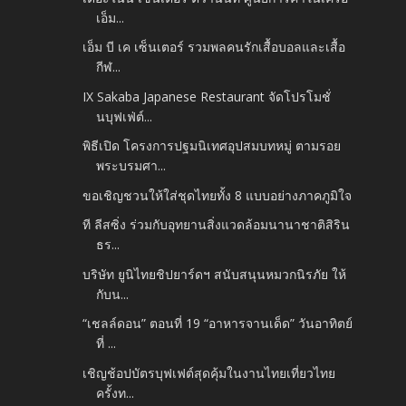
เอ็ม...
เอ็ม บี เค เซ็นเตอร์ รวมพลคนรักเสื้อบอลและเสื้อ
กีฬ...
IX Sakaba Japanese Restaurant จัดโปรโมชั่
นบุฟเฟ่ต์...
พิธีเปิด โครงการปฐมนิเทศอุปสมบทหมู่ ตามรอย
พระบรมศา...
ขอเชิญชวนให้ใส่ชุดไทยทั้ง 8 แบบอย่างภาคภูมิใจ
ที ลีสซิ่ง ร่วมกับอุทยานสิ่งแวดล้อมนานาชาติสิริน
ธร...
บริษัท ยูนิไทยชิปยาร์ดฯ สนับสนุนหมวกนิรภัย ให้
กับน...
“เชลล์ดอน” ตอนที่ 19 “อาหารจานเด็ด” วันอาทิตย์
ที่ ...
เชิญช้อปบัตรบุฟเฟต์สุดคุ้มในงานไทยเที่ยวไทย
ครั้งท...