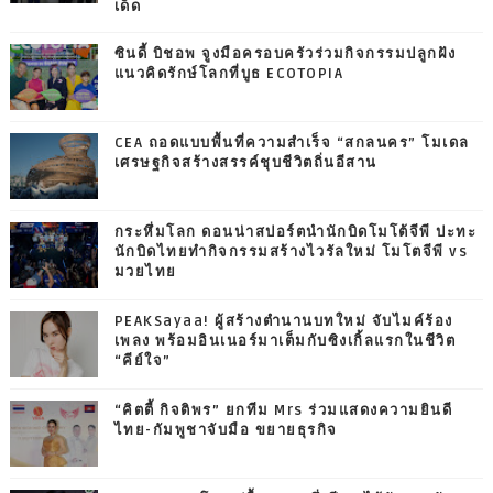
เด็ด
ซินดี้ บิชอพ จูงมือครอบครัวร่วมกิจกรรมปลูกฝัง
แนวคิดรักษ์โลกที่บูธ ECOTOPIA
CEA ถอดแบบพื้นที่ความสำเร็จ “สกลนคร” โมเดล
เศรษฐกิจสร้างสรรค์ชุบชีวิตถิ่นอีสาน
กระหึ่มโลก ดอนน่าสปอร์ตนำนักบิดโมโต้จีพี ปะทะ
นักบิดไทยทำกิจกรรมสร้างไวรัลใหม่ โมโตจีพี vs
มวยไทย
PEAKSayaa! ผู้สร้างตำนานบทใหม่ จับไมค์ร้อง
เพลง พร้อมอินเนอร์มาเต็มกับซิงเกิ้ลแรกในชีวิต
“คีย์ใจ”
“คิตตี้ กิจติพร” ยกทีม Mrs ร่วมแสดงความยินดี
ไทย-กัมพูชาจับมือ ขยายธุรกิจ