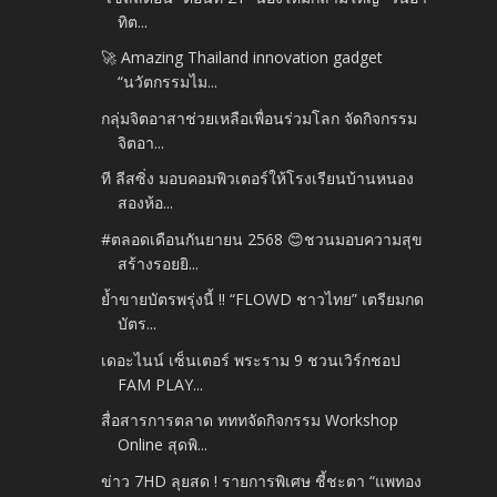
ทิต...
🚀 Amazing Thailand innovation gadget
“นวัตกรรมไม...
กลุ่มจิตอาสาช่วยเหลือเพื่อนร่วมโลก จัดกิจกรรม
จิตอา...
ที ลีสซิ่ง มอบคอมพิวเตอร์ให้โรงเรียนบ้านหนอง
สองห้อ...
#ตลอดเดือนกันยายน 2568 😊ชวนมอบความสุข
สร้างรอยยิ...
ย้ำขายบัตรพรุ่งนี้ !! “FLOWD ชาวไทย” เตรียมกด
บัตร...
เดอะไนน์ เซ็นเตอร์ พระราม 9 ชวนเวิร์กชอป
FAM PLAY...
สื่อสารการตลาด ทททจัดกิจกรรม Workshop
Online สุดพิ...
ข่าว 7HD ลุยสด ! รายการพิเศษ ชี้ชะตา “แพทอง