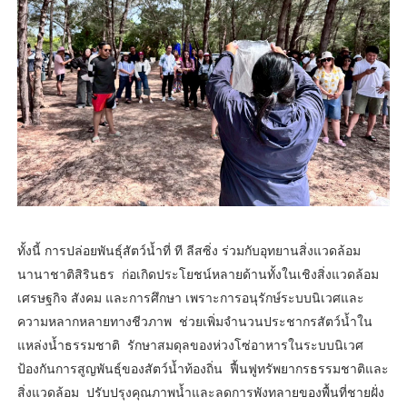
ทั้งนี้ การปล่อยพันธุ์สัตว์น้ำที่ ที ลีสซิ่ง ร่วมกับอุทยานสิ่งแวดล้อม
นานาชาติสิรินธร ก่อเกิดประโยชน์หลายด้านทั้งในเชิงสิ่งแวดล้อม
เศรษฐกิจ สังคม และการศึกษา เพราะการอนุรักษ์ระบบนิเวศและ
ความหลากหลายทางชีวภาพ ช่วยเพิ่มจำนวนประชากรสัตว์น้ำใน
แหล่งน้ำธรรมชาติ รักษาสมดุลของห่วงโซ่อาหารในระบบนิเวศ
ป้องกันการสูญพันธุ์ของสัตว์น้ำท้องถิ่น ฟื้นฟูทรัพยากรธรรมชาติและ
สิ่งแวดล้อม ปรับปรุงคุณภาพน้ำและลดการพังทลายของพื้นที่ชายฝั่ง