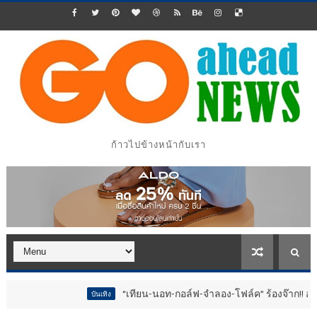
ก้าวไปข้างหน้ากับเรา
“เทียน-นอท-กอล์ฟ-จำลอง-โฟล์ค” ร้องจ๊าก!! อุปกรณ์ม่วนจอยงา
บันเทิง