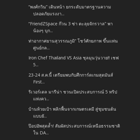
“พงศ์กวิน” เดินหน้า ยกระดับมาตรฐานความ
ปลอดภัยแรงงา...
“FriendZSpace ก๊วน 3 ซ่า ตะลุยจักรวาล” พา
น้องๆ บุก...
ท่าอากาศยานสุวรรณภูมิ” โชว์ศักยภาพ ขึ้นแท่น
ศูนย์กล...
Iron Chef Thailand VS Asia ชุลมุนวุ่นวาย!! เชฟ
5...
23-24 ส.ค.นี้ เตรียมพบกับศึกการ์ดเกมสุดมันส์
First...
ริเวอร์เดล มารีน่า ชวนเปิดประสบการณ์ 5 ทริป
แห่งคว...
บ้านห้วยเป้า พลิกฟื้นจากเกษตรเคมี สู่ชุมชนต้น
แบบยั...
ป๊อปอัพสุดล้ำ! สัมผัสประสบการณ์เหนือธรรมชาติ
ใน DA...