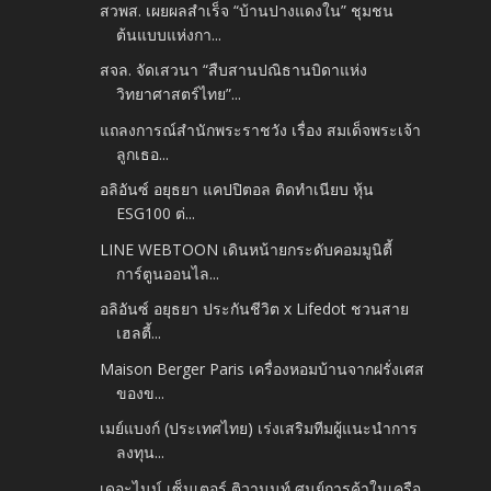
สวพส. เผยผลสำเร็จ “บ้านปางแดงใน” ชุมชน
ต้นแบบแห่งกา...
สจล. จัดเสวนา “สืบสานปณิธานบิดาแห่ง
วิทยาศาสตร์ไทย”...
แถลงการณ์สำนักพระราชวัง เรื่อง สมเด็จพระเจ้า
ลูกเธอ...
อลิอันซ์ อยุธยา แคปปิตอล ติดทำเนียบ หุ้น
ESG100 ต่...
LINE WEBTOON เดินหน้ายกระดับคอมมูนิตี้
การ์ตูนออนไล...
อลิอันซ์ อยุธยา ประกันชีวิต x Lifedot ชวนสาย
เฮลตี้...
Maison Berger Paris เครื่องหอมบ้านจากฝรั่งเศส
ของข...
เมย์แบงก์ (ประเทศไทย) เร่งเสริมทีมผู้แนะนำการ
ลงทุน...
เดอะไนน์ เซ็นเตอร์ ติวานนท์ ศูนย์การค้าในเครือ