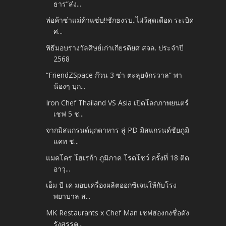
ธาร”ส่ง...
พ่อค้าซ่าแม่ค้าแซ่บ!!ชักธงรบ..ไฝว้สุดเดือด ระเบิด
ศ...
พิธีมอบรางวัลศิษย์เก่าเกียรติยศ สจล. ประจำปี
2568
“FriendZSpace ก๊วน 3 ซ่า ตะลุยจักรวาล” พา
น้องๆ บุก...
Iron Chef Thailand VS Asia เปิดโลกภาพยนตร์
เชฟ 5 ช...
จากมิสแกรนด์มุกดาหาร สู่ PD มิสแกรนด์ชัยภูมิ
แคท ช...
แมคโคร โฮเรก้า ภูมิภาค โรดโชว์ ครั้งที่ 18 ติด
อาวุ...
เอ็ม บี เค มอบเครื่องผลิตออกซิเจนให้กับโรง
พยาบาล ส...
MK Restaurants x Chef Man เชฟฮ่องกงชื่อดัง
รังสรรค...