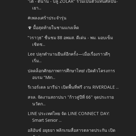
"เต้ - ดีนาน - บลู ZOLAR" ร่วมเป็นตัวแทนศิลปิน-
เยา...
#เพลงเศร้าประจำรุ่น
🍄 มื้อสุดท้ายในชามแกงเห็ด
“วราวุธ” ชื่นชม 88 อพมส. ดีเด่น - พม. มอบเข็ม
เชิดช...
Lee ปลุกตำนานยีนส์อีกครั้ง—เมื่อเรื่องราวดีๆ
เริ่ม...
ปลดล็อกศักยภาพการศึกษาไทย! เปิดตัวโครงการ
อบรม “Min...
ริเวอร์เดล มารีน่า เปิดพื้นที่ฟรี งาน RIVERDALE ...
สจล. จัดงานสถาปนา "ก้าวสู่ปีที่ 66" จุดประกาย
นวัตก...
LINE ประเทศไทย จัด LINE CONNECT DAY:
Smart Senior ...
อลิอันซ์ อยุธยา พลิกเกมสื่อสารตลาดประกัน เปิด