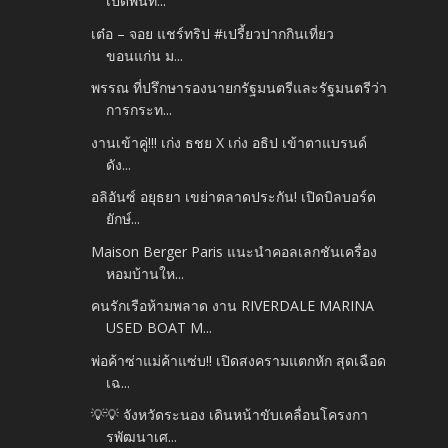
เปิดพื้นที...
เต๋อ – จอย แชร์ทริป #เปรี้ยวปากกินเที่ยว
ขอนแก่น ม...
พรรณ ที่ปรึกษารองนายกรัฐมนตรีและรัฐมนตรีว่า
การกระท...
งานเข้าคู่!!! เก่ง ธชย X เก่ง อธิป เข้าตาแบรนด์
ดัง...
อลิอันซ์ อยุธยา เขย่าตลาดประกัน! เปิดบิลบอร์ด
ยักษ์...
Maison Berger Paris แนะนำคอลเลกชันเครื่อง
หอมบ้านให...
คนรักเรือห้ามพลาด งาน RIVERDALE MARINA
USED BOAT M...
พ่อค้าซ่าแม่ค้าแซ่บ!! เปิดสงครามแตกหัก สุดเฉือด
เฉ...
💡💡 จังหวัดระนอง เดินหน้าขับเคลื่อนโครงกา
รพัฒนาเศ...