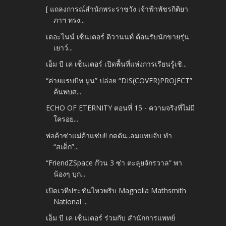
[ แถลงการณ์สำนักพระราชวัง เจ้าฟ้าพัชรกิติยา
ภาฯ ทรง...
เดอะไนน์ เซ็นเตอร์ ติวานนท์ ต้อนรับนักขายรุ่น
เยาว์...
เอ็ม บี เค เซ็นเตอร์ เปิดพื้นที่แห่งการเรียนรู้เชิ...
“ค่ายแรบบิท มูน” ปล่อย “DIS(COVER)PROJECT”
ค้นพบศ...
ECHO OF ETERNITY ตอนที่ 15 - ความจริงที่ไม่มี
ใครอย...
พ่อค้าซ่าแม่ค้าแซ่บ!! กดดัน..ลมแทบจับ ทำ
“สเต็ก”...
“FriendZSpace ก๊วน 3 ซ่า ตะลุยจักรวาล” พา
น้องๆ บุก...
เปิดเวทีประชันไหวพริบ Magnolia Mathsmith
National ...
เอ็ม บี เค เซ็นเตอร์ ร่วมกับ สำนักการแพทย์