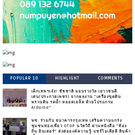
POPULAR 10
HIGHLIGHT
COMMENTS
เด็กเทพฯเจ๋ง! ชัชชาติ มอบรางวัล เยาวชนดี
เด่น(ประกายเพชร) จากผลงาน “เครื่องขุดดิน
พรวนดิน รดน้ำ หยอดเมล็ด ด้วยโปรแกรม
Arduino”
พช. ร่วมกับ ธนาคารกรุงเทพ เสริมความแกร่ง
ชุมชนท่องเที่ยว OTOP นวัตวิถี ผ่านหนังสือ “ท้อง
ถิ่น อินเตอร์” ส่งต่อองค์ความรู้-แชร์ไอเดียดี สินค้า