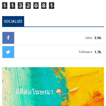
1
1
3
2
0
8
1
SOCIALIZE
3.5k
Likes
1.7k
Followers