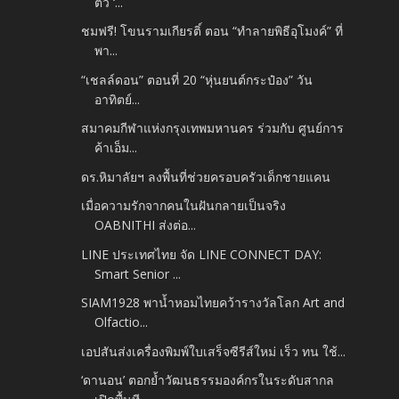
ตัว ‘...
ชมฟรี! โขนรามเกียรติ์ ตอน “ทำลายพิธีอุโมงค์” ที่
พา...
“เชลล์ดอน” ตอนที่ 20 “หุ่นยนต์กระป๋อง” วัน
อาทิตย์...
สมาคมกีฬาแห่งกรุงเทพมหานคร ร่วมกับ ศูนย์การ
ค้าเอ็ม...
ดร.หิมาลัยฯ ลงพื้นที่ช่วยครอบครัวเด็กชายแคน
เมื่อความรักจากคนในฝันกลายเป็นจริง
OABNITHI ส่งต่อ...
LINE ประเทศไทย จัด LINE CONNECT DAY:
Smart Senior ...
SIAM1928 พาน้ำหอมไทยคว้ารางวัลโลก Art and
Olfactio...
เอปสันส่งเครื่องพิมพ์ใบเสร็จซีรีส์ใหม่ เร็ว ทน ใช้...
‘ดานอน’ ตอกย้ำวัฒนธรรมองค์กรในระดับสากล