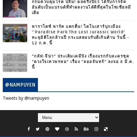
กรมควบคุมโรค ปลื้ม! ผลครึ่งปี65 ได้รับการจัด
อันดับเป็นแบรนด์ที่ทำผลงานได้ดีที่สุดในโซเชียลมี
เดีย
พาราไดซ์ พาร์ค แตกตื่น! ไดโนเสาร์บุกเมือง
‘‘Paradise Park The Lost Jurassic World’
ทะลุมิติโลกล้านปี กระแสตอบรับดีเกินต้าน วันนี้ -
12 ก.ค. นี้
“กลัฟ-จีน่า” ประเดิมเคมีปัง เรื่องแรกกับละครชุด
“ดวงใจเทวพรหม” เรื่อง “ลออจันทร์” ลงจอ 8 มี.ค.
นี้
@NAMPUYEN
Tweets by @nampuyen