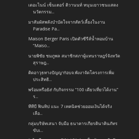
เดอะไนน์ เซ็นเตอร์ ติวานนท์ หนุนเยาวชนแสดง
นวัตกรรม...
มาสัมผัสพลังบำบัดใจจากสัตว์เลี้ยงในงาน
Paradise Pa...
Maison Berger Paris เปิดตัวซีรีส์น้ำหอมบ้าน
“Maiso...
นายพิชัย ชมภูพล สมาชิกสภาผู้แทนราษฎร์จังหวัด
สุราษฎ...
ติดอาวุธทางปัญญา!!อบจ.พังงาจัดโครงการเพิ่ม
ประสิทธิ...
พร้อมหรือยัง! กับกิจกรรม “100 เดียวเที่ยวได้งาน”
ร...
ทีทีบี ฟินทิป แนะ 7 เทคนิคช่วยออมเงินได้จริง
เลือ...
กลุ่มบริษัทเสนา จับมือ ธนาคารเกียรตินาคินภัทร
ขับเ...