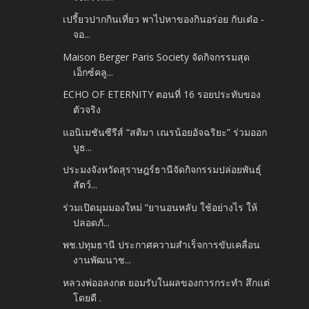
เปรี้ยวปากกินเที่ยว พาไปหาของกินอร่อย กับเต๋อ -
จอ...
Maison Berger Paris Society จัดกิจกรรมสุด
เอ็กซ์คลู...
ECHO OF ETERNITY ตอนที่ 16 รอยประทับของ
ตัวจริง
แอนิเมชันซีรีส์ “สติมา เณรน้อยอัจฉริยะ” ร่วมออก
บูธ...
ประมงจังหวัดสุราษฎร์ธานีจัดกิจกรรมปล่อยพันธุ์
สัตว์...
ร่วมเปิดมุมมองใหม่ “ยานอนหลับ ใช้อย่างไร ให้
ปลอดภั...
พช.ปทุมธานี ประกาศความสำเร็จการขับเคลื่อน
งานพัฒนาช...
หลวงพ่ออลงกต ยอมรับในผลของการกระทำ สึกแต่
โดยดี .