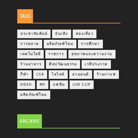
TAGS
ประชาสัมพันธ์
บันเทิง
ท่องเที่ยว
การตลาด
ผลิตภัณฑ์ใหม่
การศึกษา
เทคโนโลยี
ราชการ
สุขภาพและความงาม
ร้านอาหาร
ศิลปวัฒนธรรม
เวทีประกวด
กีฬา
CSR
ไฮไลท์
ยานยนต์
ร้านกาแฟ
VIDEO
MV
แฟชั่น
LIVE CLIP
ผลิตภัณฑ์ใหม
ARCHIVE