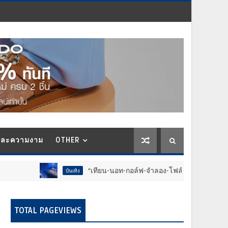
และความงาม
OTHER
“เทียน-นอท-กอล์ฟ-จำลอง-โฟล์ค” ร้องจ๊าก!! อุปกรณ์ม่วนจอยงานวัด.
บันเทิง
TOTAL PAGEVIEWS