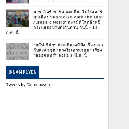
พาราไดซ์ พาร์ค แตกตื่น! ไดโนเสาร์
บุกเมือง ‘‘Paradise Park The Lost
Jurassic World’ ทะลุมิติโลกล้านปี
กระแสตอบรับดีเกินต้าน วันนี้ - 12
ก.ค. นี้
“กลัฟ-จีน่า” ประเดิมเคมีปัง เรื่องแรก
กับละครชุด “ดวงใจเทวพรหม” เรื่อง
“ลออจันทร์” ลงจอ 8 มี.ค. นี้
@NAMPUYEN
Tweets by @nampuyen