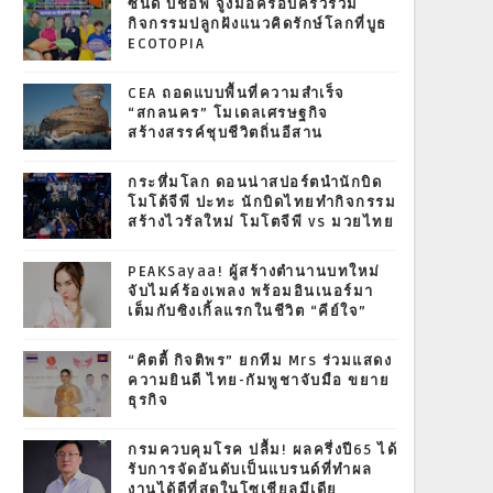
ซินดี้ บิชอพ จูงมือครอบครัวร่วม
กิจกรรมปลูกฝังแนวคิดรักษ์โลกที่บูธ
ECOTOPIA
CEA ถอดแบบพื้นที่ความสำเร็จ
“สกลนคร” โมเดลเศรษฐกิจ
สร้างสรรค์ชุบชีวิตถิ่นอีสาน
กระหึ่มโลก ดอนน่าสปอร์ตนำนักบิด
โมโต้จีพี ปะทะ นักบิดไทยทำกิจกรรม
สร้างไวรัลใหม่ โมโตจีพี vs มวยไทย
PEAKSayaa! ผู้สร้างตำนานบทใหม่
จับไมค์ร้องเพลง พร้อมอินเนอร์มา
เต็มกับซิงเกิ้ลแรกในชีวิต “คีย์ใจ”
“คิตตี้ กิจติพร” ยกทีม Mrs ร่วมแสดง
ความยินดี ไทย-กัมพูชาจับมือ ขยาย
ธุรกิจ
กรมควบคุมโรค ปลื้ม! ผลครึ่งปี65 ได้
รับการจัดอันดับเป็นแบรนด์ที่ทำผล
งานได้ดีที่สุดในโซเชียลมีเดีย