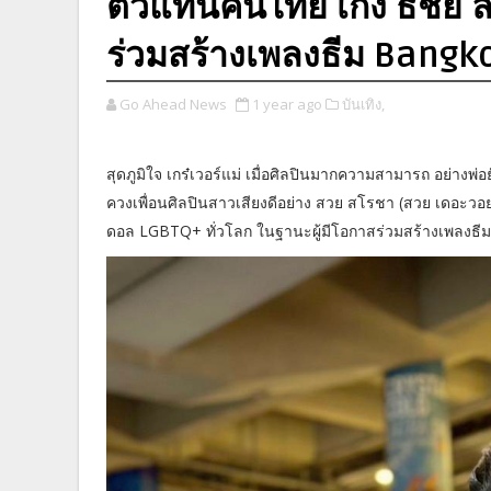
ตัวแทนคนไทย เก่ง ธชย ลั
ร่วมสร้างเพลงธีม Bangk
Go Ahead News
1 year ago
บันเทิง,
สุดภูมิใจ เกร๋เวอร์แม่ เมื่อศิลปินมากความสามารถ อย่าง
ควงเพื่อนศิลปินสาวเสียงดีอย่าง สวย สโรชา (สวย เดอะวอย
ดอล LGBTQ+ ทั่วโลก ในฐานะผู้มีโอกาสร่วมสร้างเพลงธีมใ