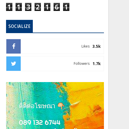
1
1
3
2
1
6
1
SOCIALIZE
3.5k
Likes
1.7k
Followers