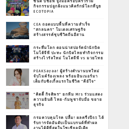
ซินดี้ บิชอพ จูงมือครอบครัวร่วม
กิจกรรมปลูกฝังแนวคิดรักษ์โลกที่บูธ
ECOTOPIA
CEA ถอดแบบพื้นที่ความสำเร็จ
“สกลนคร” โมเดลเศรษฐกิจ
สร้างสรรค์ชุบชีวิตถิ่นอีสาน
กระหึ่มโลก ดอนน่าสปอร์ตนำนักบิด
โมโต้จีพี ปะทะ นักบิดไทยทำกิจกรรม
สร้างไวรัลใหม่ โมโตจีพี vs มวยไทย
PEAKSayaa! ผู้สร้างตำนานบทใหม่
จับไมค์ร้องเพลง พร้อมอินเนอร์มา
เต็มกับซิงเกิ้ลแรกในชีวิต “คีย์ใจ”
“คิตตี้ กิจติพร” ยกทีม Mrs ร่วมแสดง
ความยินดี ไทย-กัมพูชาจับมือ ขยาย
ธุรกิจ
กรมควบคุมโรค ปลื้ม! ผลครึ่งปี65 ได้
รับการจัดอันดับเป็นแบรนด์ที่ทำผล
งานได้ดีที่สุดในโซเชียลมีเดีย