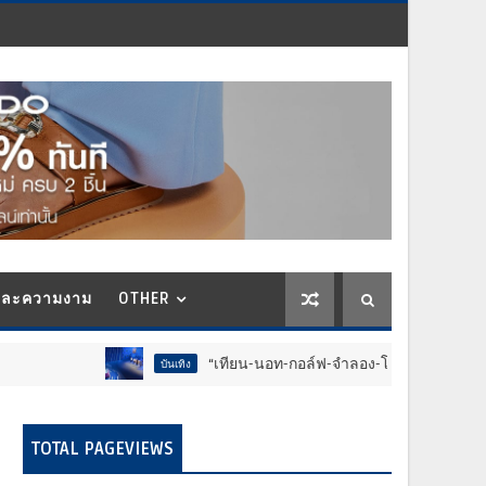
และความงาม
OTHER
“เทียน-นอท-กอล์ฟ-จำลอง-โฟล์ค” ร้องจ๊าก!! อุปกรณ์ม่วนจอยงานว
บันเทิง
TOTAL PAGEVIEWS