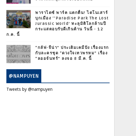
พาราไดซ์ พาร์ค แตกตื่น! ไดโนเสาร์
บุกเมือง ‘‘Paradise Park The Lost
Jurassic World’ ทะลุมิติโลกล้านปี
กระแสตอบรับดีเกินต้าน วันนี้ - 12
ก.ค. นี้
“กลัฟ-จีน่า” ประเดิมเคมีปัง เรื่องแรก
กับละครชุด “ดวงใจเทวพรหม” เรื่อง
“ลออจันทร์” ลงจอ 8 มี.ค. นี้
@NAMPUYEN
Tweets by @nampuyen