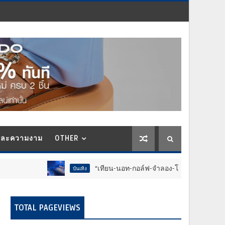
และความงาม
OTHER
“เทียน-นอท-กอล์ฟ-จำลอง-โฟล์ค” ร้องจ๊าก!! อุปกรณ์ม่วนจอยงาน
บันเทิง
TOTAL PAGEVIEWS