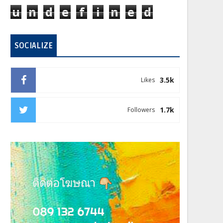
u
n
d
e
f
i
n
e
d
SOCIALIZE
3.5k
Likes
1.7k
Followers