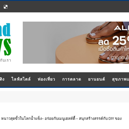
กับเรา
ทิง
ไลฟ์สไตล์
ท่องเที่ยว
การตลาด
ยานยนต์
สุขภาพ
ๆ หนาวสุดขั้วในโลกน้ำแข็ง– อร่อยกับเมนูเฮลท์ตี้ – สนุกสร้างสรรค์กับ DIY ของ