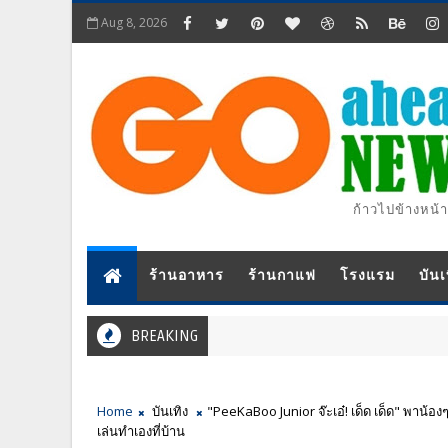
Aug 8, 2026
ก้าวไปข้างหน้า
ร้านอาหาร
ร้านกาแฟ
โรงแรม
บันเ
BREAKING
Home
บันเทิง
"PeeKaBoo Junior จ๊ะเอ๋! เด็ด เด็ด" พาน้อง
เล่นทำเองที่บ้าน