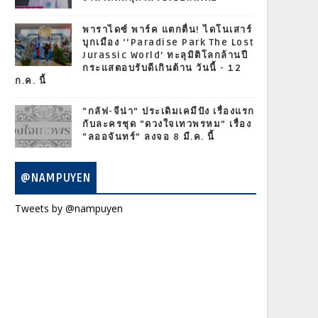
พาราไดซ์ พาร์ค แตกตื่น! ไดโนเสาร์
บุกเมือง ‘‘Paradise Park The Lost
Jurassic World’ ทะลุมิติโลกล้านปี
กระแสตอบรับดีเกินต้าน วันนี้ - 12
ก.ค. นี้
“กลัฟ-จีน่า” ประเดิมเคมีปัง เรื่องแรก
กับละครชุด “ดวงใจเทวพรหม” เรื่อง
“ลออจันทร์” ลงจอ 8 มี.ค. นี้
@NAMPUYEN
Tweets by @nampuyen