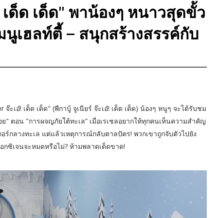
 เด็ด เด็ด" พาน้องๆ หนาวสุดขั้ว
นูเฮลท์ตี้ – สนุกสร้างสรรค์กับ
อ๋! เด็ด เด็ด" (พีกาบู้ จูเนียร์ จ๊ะเอ๋! เด็ด เด็ด) น้องๆ หนูๆ จะได้รับชม
่อย" ตอน "การผจญภัยใต้ทะเล” เมื่อเรเชลอยากให้ทุกคนเห็นความสำคัญ
กอร์กลางทะเล แต่แล้วเหตุการณ์กลับตาลปัตร! พวกเขาถูกจับตัวไปยัง
อกซิเจนจะหมดหรือไม่? ห้ามพลาดเด็ดขาด!