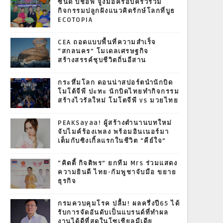
ซินดี้ บิชอพ จูงมือครอบครัวร่วม
กิจกรรมปลูกฝังแนวคิดรักษ์โลกที่บูธ
ECOTOPIA
CEA ถอดแบบพื้นที่ความสำเร็จ
“สกลนคร” โมเดลเศรษฐกิจ
สร้างสรรค์ชุบชีวิตถิ่นอีสาน
กระหึ่มโลก ดอนน่าสปอร์ตนำนักบิด
โมโต้จีพี ปะทะ นักบิดไทยทำกิจกรรม
สร้างไวรัลใหม่ โมโตจีพี vs มวยไทย
PEAKSayaa! ผู้สร้างตำนานบทใหม่
จับไมค์ร้องเพลง พร้อมอินเนอร์มา
เต็มกับซิงเกิ้ลแรกในชีวิต “คีย์ใจ”
“คิตตี้ กิจติพร” ยกทีม Mrs ร่วมแสดง
ความยินดี ไทย-กัมพูชาจับมือ ขยาย
ธุรกิจ
กรมควบคุมโรค ปลื้ม! ผลครึ่งปี65 ได้
รับการจัดอันดับเป็นแบรนด์ที่ทำผล
งานได้ดีที่สุดในโซเชียลมีเดีย