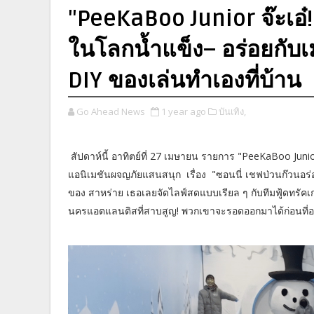
"PeeKaBoo Junior จ๊ะเอ๋!
ในโลกน้ำแข็ง– อร่อยกับเม
DIY ของเล่นทำเองที่บ้าน
Go Ahead News
1 year ago
บันเทิง,
สัปดาห์นี้ อาทิตย์ที่ 27 เมษายน รายการ "PeeKaBoo Junior จ๊ะเ
แอนิเมชันผจญภัยแสนสนุก เรื่อง "ซอนนี่ เชฟป่วนก๊วนอร
ของ สาหร่าย เธอเลยจัดไลฟ์สดแบบเรียล ๆ กับทีมฟู้ดทรัคเ
นครแอตแลนติสที่สาบสูญ! พวกเขาจะรอดออกมาได้ก่อนที่อ