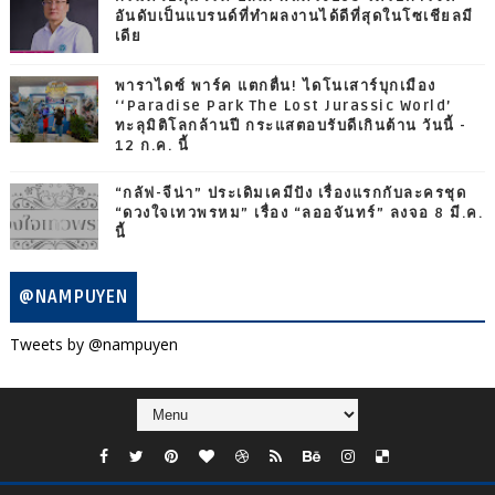
อันดับเป็นแบรนด์ที่ทำผลงานได้ดีที่สุดในโซเชียลมี
เดีย
พาราไดซ์ พาร์ค แตกตื่น! ไดโนเสาร์บุกเมือง
‘‘Paradise Park The Lost Jurassic World’
ทะลุมิติโลกล้านปี กระแสตอบรับดีเกินต้าน วันนี้ -
12 ก.ค. นี้
“กลัฟ-จีน่า” ประเดิมเคมีปัง เรื่องแรกกับละครชุด
“ดวงใจเทวพรหม” เรื่อง “ลออจันทร์” ลงจอ 8 มี.ค.
นี้
@NAMPUYEN
Tweets by @nampuyen