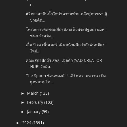
เ...
#จิตอาสาปันน้ำใจนำความช่วยเหลือสู่คนชรา ผู้
ป่วยติด...
โครงการเทิดพระเกียรติสมเด็จพระปฐมบรมมหา
ชนก จังหวัด...
เอ็ม บี เค เซ็นเตอร์ เดินหน้าผนึกกำลังพันธมิตร
ใหม่...
คณะสถาปัตย์ฯ สจล. เปิดตัว ‘AAD CREATOR
HUB’ จับมือ...
The Spoon ช้อนทองคำ!! เสิร์ฟความหวาน เปิด
สูตรขนมไท...
March
(133)
►
February
(103)
►
January
(99)
►
2024
(1391)
►