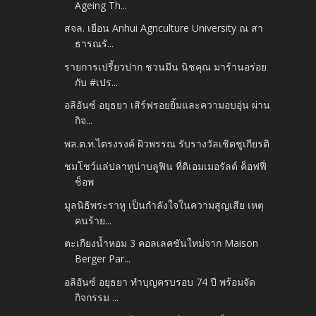
Ageing Th...
สจล. เยือน Anhui Agriculture University ณ สา
ธารณรั...
รายการเปรี้ยวปาก ชวนมีน นิชคุณ มาร้านอร่อย
กับ #เปร...
อลิอันซ์ อยุธยา เสิร์ฟรอยยิ้มและความอบอุ่น ผ่าน
กิจ...
พล.ต.ท.ไตรงรงค์ ผิวพรรณ รับรางวัลเชิดชูเกียรติ
ชมโชว์แล่ปลาทูน่าบลูฟิน ที่ดิเอมเมอรัลด์ ค็อฟฟี่
ช็อพ
มูลนิธิพระราหู เป็นกำลังใจในความสูญเสีย เหตุ
คนร้าย...
ตะเกียงน้ำหอม 3 คอลเลคชันใหม่จาก Maison
Berger Par...
อลิอันซ์ อยุธยา ทำบุญครบรอบ 74 ปี พร้อมจัด
กิจกรรม ...