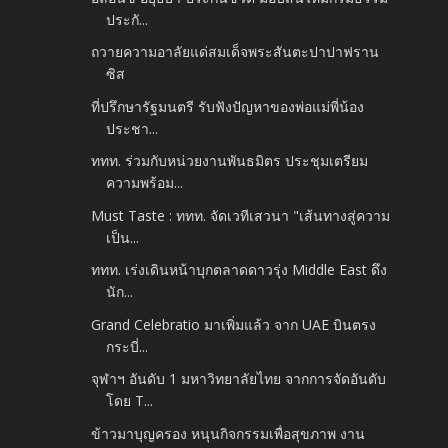
ประกั...
ถวายความอาลัยแด่สมเด็จพระสันตะปาปาฟราน
ซิส
ที่ปรึกษารัฐมนตรี รับฟังปัญหาของพ่อแม่พี่น้อง
ประชา...
ททท. ร่วมกับหน่วยงานพันธมิตร ประชุมเตรียม
ความพร้อม...
Must Taste : ททท. จัดเวทีเสวนา "เส้นทางสู่ความ
เป็น...
ททท. เร่งเดินหน้าบุกตลาดดาวรุ่ง Middle East ดึง
นัก...
Grand Celebratio มาเพิ่มแล้ว จาก UAE บินตรง
กระบี่...
จุฬาฯ อันดับ 1 มหาวิทยาลัยไทย จากการจัดอันดับ
โดย T...
ข้าวมาบุญครอง หนุนกิจกรรมเพื่อสุขภาพ งาน