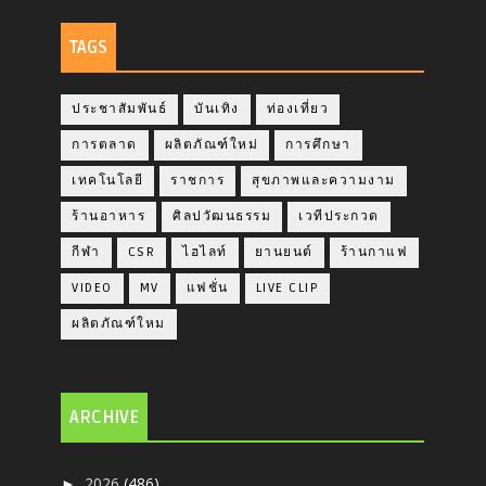
TAGS
ประชาสัมพันธ์
บันเทิง
ท่องเที่ยว
การตลาด
ผลิตภัณฑ์ใหม่
การศึกษา
เทคโนโลยี
ราชการ
สุขภาพและความงาม
ร้านอาหาร
ศิลปวัฒนธรรม
เวทีประกวด
กีฬา
CSR
ไฮไลท์
ยานยนต์
ร้านกาแฟ
VIDEO
MV
แฟชั่น
LIVE CLIP
ผลิตภัณฑ์ใหม
ARCHIVE
2026
(486)
►