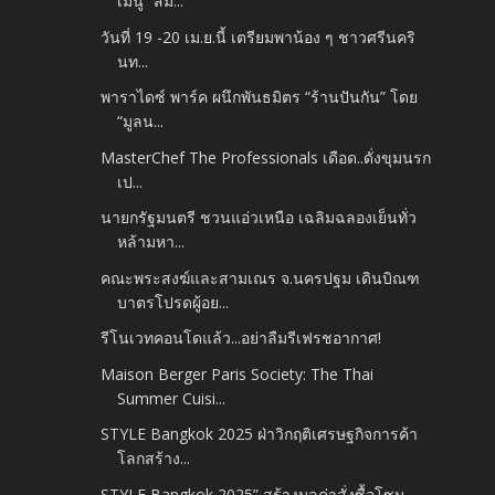
เมนู “ส้ม...
วันที่ 19 -20 เม.ย.นี้ เตรียมพาน้อง ๆ ชาวศรีนคริ
นท...
พาราไดซ์ พาร์ค ผนึกพันธมิตร “ร้านปันกัน” โดย
“มูลน...
MasterChef The Professionals เดือด..ดั่งขุมนรก
เป...
นายกรัฐมนตรี ชวนแอ่วเหนือ เฉลิมฉลองเย็นทั่ว
หล้ามหา...
คณะพระสงฆ์และสามเณร จ.นครปฐม เดินบิณฑ
บาตรโปรดผู้อย...
รีโนเวทคอนโดแล้ว...อย่าลืมรีเฟรชอากาศ!
Maison Berger Paris Society: The Thai
Summer Cuisi...
STYLE Bangkok 2025 ฝ่าวิกฤติเศรษฐกิจการค้า
โลกสร้าง...
STYLE Bangkok 2025” สร้างมูลค่าสั่งซื้อโซน