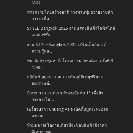
Miss ...
พรรครวมไทยสร้างชาติ วางพานพุ่มถวายราชสัก
การะ เนื่อ...
STYLE Bangkok 2025 งานแสดงสินค้าไลฟ์สไตล์
และแฟชั่น...
งาน STYLE Bangkok 2025 เสิร์ฟเต็มอิ่มองค์
ความรู้แล...
พพ. จัดประชุมหารือโครงการฝายธงน้อย ครั้งที่ 3
ระดม...
อลิอันซ์ อยุธยา มอบประกันอุบัติเหตุฟรีช่วง
สงกรานต์...
Eucerin แบรนด์เวชสำอางอันดับ 1* เพื่อผิว
กระจ่างใส ...
เปรี้ยวปาก : Chuang Asia เปิดตี้หมูกระทะออก
อากาศ :...
ห้ามพลาด! โอกาสเดียวที่จะช็อปสินค้าดีราคา
พิเศษจากต...