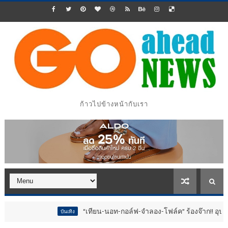
ก้าวไปข้างหน้ากับเรา
“เทียน-นอท-กอล์ฟ-จำลอง-โฟล์ค” ร้องจ๊าก!! อุปกรณ์ม่วนจอย
บันเทิง