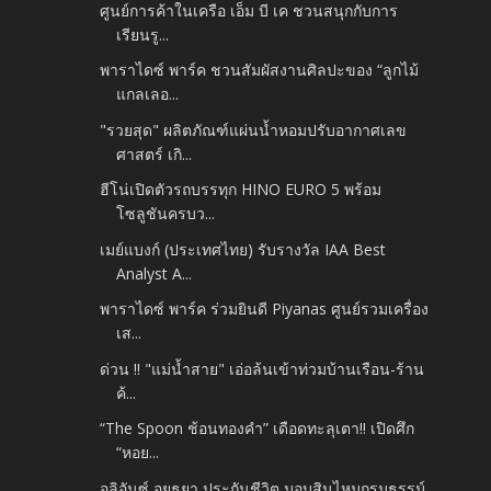
ศูนย์การค้าในเครือ เอ็ม บี เค ชวนสนุกกับการ
เรียนรู...
พาราไดซ์ พาร์ค ชวนสัมผัสงานศิลปะของ “ลูกไม้
แกลเลอ...
"รวยสุด" ผลิตภัณฑ์แผ่นน้ำหอมปรับอากาศเลข
ศาสตร์ เกิ...
ฮีโน่เปิดตัวรถบรรทุก HINO EURO 5 พร้อม
โซลูชันครบว...
เมย์แบงก์ (ประเทศไทย) รับรางวัล IAA Best
Analyst A...
พาราไดซ์ พาร์ค ร่วมยินดี Piyanas ศูนย์รวมเครื่อง
เส...
ด่วน ‼ "แม่น้ำสาย" เอ่อล้นเข้าท่วมบ้านเรือน-ร้าน
ค้...
“The Spoon ช้อนทองคำ” เดือดทะลุเตา!! เปิดศึก
“หอย...
อลิอันซ์ อยุธยา ประกันชีวิต มอบสินไหมกรมธรรม์