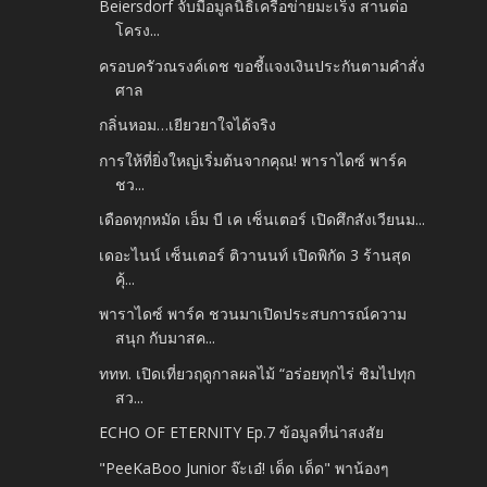
Beiersdorf จับมือมูลนิธิเครือข่ายมะเร็ง สานต่อ
โครง...
ครอบครัวณรงค์เดช ขอชี้แจงเงินประกันตามคำสั่ง
ศาล
กลิ่นหอม…เยียวยาใจได้จริง
การให้ที่ยิ่งใหญ่เริ่มต้นจากคุณ! พาราไดซ์ พาร์ค
ชว...
เดือดทุกหมัด เอ็ม บี เค เซ็นเตอร์ เปิดศึกสังเวียนม...
เดอะไนน์ เซ็นเตอร์ ติวานนท์ เปิดพิกัด 3 ร้านสุด
คุ้...
พาราไดซ์ พาร์ค ชวนมาเปิดประสบการณ์ความ
สนุก กับมาสค...
ททท. เปิดเที่ยวฤดูกาลผลไม้ “อร่อยทุกไร่ ชิมไปทุก
สว...
ECHO OF ETERNITY Ep.7 ข้อมูลที่น่าสงสัย
"PeeKaBoo Junior จ๊ะเอ๋! เด็ด เด็ด" พาน้องๆ