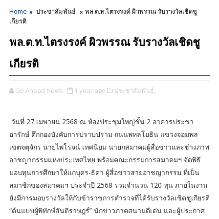
Home
ประชาสัมพันธ์
พล.ต.ท.ไตรงรงค์ ผิวพรรณ รับรางวัลเชิดชู
เกียรติ
พล.ต.ท.ไตรงรงค์ ผิวพรรณ รับรางวัลเชิดชู
เกียรติ
Go Ahead News
1 year ago
ประชาสัมพันธ์,
วันที่ 27 เมษายน 2568 ณ ห้องประชุมใหญ่ชั้น 2 อาคารประชา
อารักษ์ ตึกกองบังคับการปราบปราม ถนนพหลโยธิน แขวงจอมพล
เขตจตุจักร นายไพโรจน์ เทศนิยม นายกสมาคมผู้สื่อข่าวและช่างภาพ
อาชญากรรมแห่งประเทศไทย พร้อมคณะกรรมการสมาคมฯ จัดพิธี
มอบทุนการศึกษาให้แก่บุตร-ธิดา ผู้สื่อข่าวสายอาชญากรรม ที่เป็น
สมาชิกของสมาคมฯ ประจำปี 2568 รวมจำนวน 120 ทุน ภายในงาน
ยังมีการมอบรางวัลให้กับข้าราชการตำรวจที่ได้รับรางวัลเชิดชูเกียรติ
“ต้นแบบผู้พิทักษ์สันติราษฎร์” นักข่าวภาคสนามดีเด่น และผู้ประกาศ