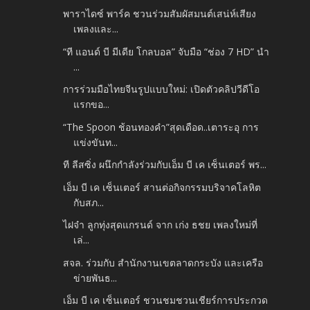
พาราไดซ์ พาร์ค ชวนร่วมสัมผัสมนต์เสน่ห์เสียง
เพลงและ...
“ที แอนด์ บี มีเดีย โกลบอล” จับมือ “ช่อง 7 HD” นำ
...
การร่วมมือไทยจีนรูปแบบใหม่: เปิดตัวคลิปวีดีโอ
แรกขอ...
“The Spoon ช้อนทองคำ”สุดเดือด..เตาระอุ การ
แข่งขันท...
ที ลีสซิ่ง ผนึกกำลังร่วมกับเอ็ม บี เค เซ็นเตอร์ พร...
เอ็ม บี เค เซ็นเตอร์ สานต่อกิจกรรมบริจาคโลหิต
กับสภ...
ไฝจ๋า ลูกทุ่งสุดแกรนด์ จาก เก่ง ธชย เพลงใหม่ที่
เล่...
สจล. ร่วมกับ สำนักงานเขตลาดกระบัง และเครือ
ข่ายพันธ...
เอ็ม บี เค เซ็นเตอร์ ชวนชมชวนเชียร์การประกวด