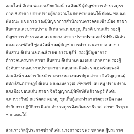
ออนไลน์ ดีเด่น พล.ต.ท.ปิยะวัฒน์ เฉลิมศรี ผู้บัญชาการตำรวจภูธร
ภาค 9 สาขา ปราบปรามผู้ก่อความไม่สงบชายแดนใต้ ดีเด่น พล.ต.ต.
พันธนะ นุชนารถ รองผู้บัญชาการสำนักงานตรวจคนเข้าเมือง สาขา
สืบสวนและปราบปราม ดีเด่น พล.ต.ต.จรูญเกียรติ ปานแก้ว รองผู้
บัญชาการตำรวจสอบสวนกลาง สาขา ปราบปรามคอร์รัปชัน ดีเด่น
พล.ต.ต.นพศิลป์ พูลสวัสดิ์ รองผู้บัญชาการตำรวจนครบาล สาขา
สืบสวน ดีเด่น พล.ต.ต.ธีรเดช ธรรมสุธีร์ รองผู้บัญชาการ
ตำรวจนครบาล สาขา สืบสวน ดีเด่น พ.ต.อ.เอนก เตาสุภาพ รองผู้
บังคับการกองปรามปราบสาขา สอบสวน ดีเด่น ร.ต.อ.ศรัณยพงศ์
อ่อนสิงห์ รองสารวัตรตำรวจทางหลวงนครปฐม สาขา จิตวิญญาณผู้
พิทักษ์สันติราษฎร์ ดีเด่น จ.ส.ต.เมธาวุฒิ เพ็ชรศรี ผบ.หมู่ ปรามปราม
สภ.เมืองขอนแก่น สาขา จิตวิญญาณผู้พิทักษ์สันติราษฎร์ ดีเด่น
จ.ส.ต.วรวิทย์ ณะรัตตะ ผบ.หมู่ ชุดเก็บกู้และทำลายวัตถุระเบิด กอง
กำกับการปฏิบัติการพิเศษ ตำรวจภูธรจังหวัดนราธิวาส สาขา วีรบุรุษ
ชายแดนใต้
ส่วนรางวัลผู้ประกาศข่าวดีเด่น นางสาวอรชพร ชลาดล ผู้ประกาศ