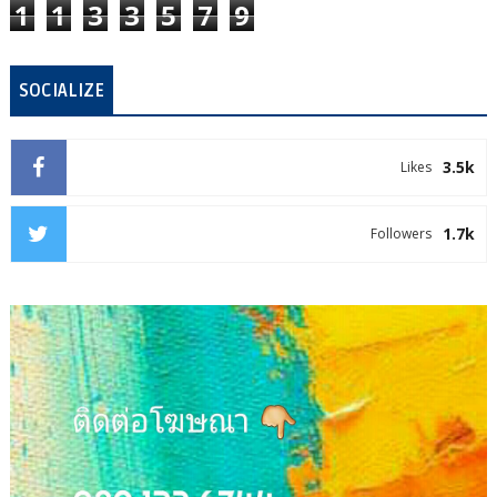
1
1
3
3
5
7
9
SOCIALIZE
3.5k
Likes
1.7k
Followers