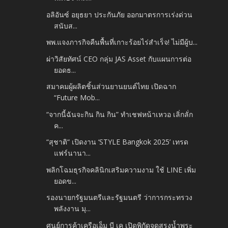
อลิอันซ์ อยุธยา ประกันภัย ออกมาตรการเร่งด่วน
สนับส...
พพ.แจงภารกิจคืนพื้นที่เกาะร้อยไร่สำเร็จ! ไม่มีผู้บ...
ผ่าวิสัยทัศน์ CEO กลุ่ม JAS Asset กับแผนการต่อ
ยอดธ...
สมาคมผู้ผลิตชิ้นส่วนยานยนต์ไทย เปิดฉาก
“Future Mob...
“จากนี้ฉันจะกิน กิน กิน” ทำเชฟหน้าเหวอ เลิ่กลั่ก
ค...
“สุชาติ“ เปิดงาน ‘STYLE Bangkok 2025’ เทรด
แฟร์นานา...
พลิกโฉมธุรกิจคลินิกเสริมความงาม ใช้ LINE เพิ่ม
ยอดข...
รองนายกรัฐมนตรีและรัฐมนตรี ว่าการกระทรวง
พลังงาน มุ...
ศูนย์การค้าเครือเอ็ม บี เค เปิดพิกัดจุดสรงน้ำพระ