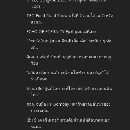
‘Local ...
TED Fund Road Show ครั้งที่ 2 ภาคใต้ ณ จังหวัด
สงขล...
ECHO OF ETERNITY Ep.6 มุมมองที่ต่าง
"PeeKaBoo Junior จ๊ะเอ๋! เด็ด เด็ด" พาน้อง ๆ ท่อ
งด...
ดิเอมเมอรัลด์ ร่วมทำบุญตักบาตรสามเณรภาคฤดู
ร้อน
“อภิมหาสงกรานต์รางน้ำ มโหฬาร มหาสนุก” ได้
รับเกียรต...
สจล. เปิด"ศูนย์วิเคราะห์โครงสร้างรับแรงแผ่นดิน
ไหว"...
สจล. จับมือ IIT Bombay มหาวิทยาลัยชั้นนำของ
ประเทศอ...
เอ็ม บี เค เซ็นเตอร์ ชวนดื่มด่ำเสน่ห์ศิลปวัฒนธร
รมพ...