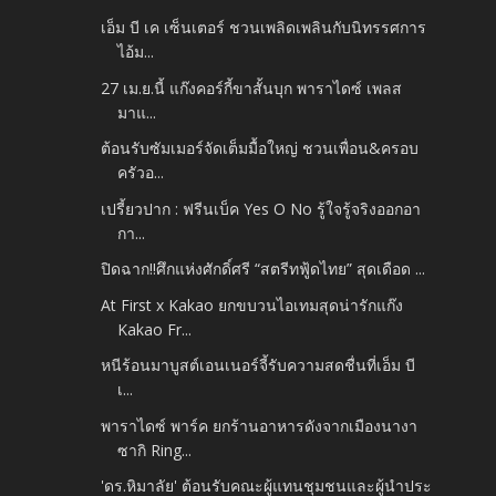
เอ็ม บี เค เซ็นเตอร์ ชวนเพลิดเพลินกับนิทรรศการ
ไอ้ม...
27 เม.ย.นี้ แก๊งคอร์กี้ขาสั้นบุก พาราไดซ์ เพลส
มาแ...
ต้อนรับซัมเมอร์จัดเต็มมื้อใหญ่ ชวนเพื่อน&ครอบ
ครัวอ...
เปรี้ยวปาก : ฟรีนเบ็ค Yes O No รู้ใจรู้จริงออกอา
กา...
ปิดฉาก!!ศึกแห่งศักดิ์ศรี “สตรีทฟู้ดไทย” สุดเดือด ...
At First x Kakao ยกขบวนไอเทมสุดน่ารักแก๊ง
Kakao Fr...
หนีร้อนมาบูสต์เอนเนอร์จี้รับความสดชื่นที่เอ็ม บี
เ...
พาราไดซ์ พาร์ค ยกร้านอาหารดังจากเมืองนางา
ซากิ Ring...
'ดร.หิมาลัย' ต้อนรับคณะผู้แทนชุมชนและผู้นำประ