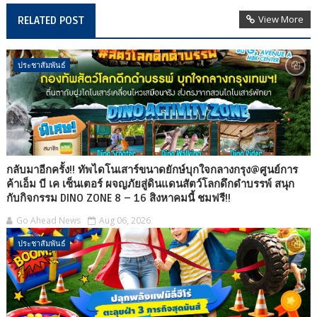
View More
RELATED POST
ประชาสัมพันธ์
กลับมาอีกครั้ง!! ทัพไดโนเสาร์ขนาดยักษ์บุกใจกลางกรุง@ศูนย์การ
ค้าเอ็ม บี เค เซ็นเตอร์ ผจญภัยสู่ดินแดนสัตว์โลกดึกดำบรรพ์ สนุก
กับกิจกรรม DINO ZONE 8 – 16 สิงหาคมนี้ ชมฟรี!!
Go Ahead News
Aug 06, 2026
ประชาสัมพันธ์