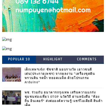
POPULAR 10
HIGHLIGHT
COMMENTS
เด็กเทพฯเจ๋ง! ชัชชาติ มอบรางวัล เยาวชนดี
เด่น(ประกายเพชร) จากผลงาน “เครื่องขุดดิน
พรวนดิน รดน้ำ หยอดเมล็ด ด้วยโปรแกรม
Arduino”
พช. ร่วมกับ ธนาคารกรุงเทพ เสริมความแกร่ง
ชุมชนท่องเที่ยว OTOP นวัตวิถี ผ่านหนังสือ “ท้อง
ถิ่น อินเตอร์” ส่งต่อองค์ความรู้-แชร์ไอเดียดี สินค้า
เด็ด