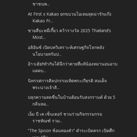
ชาชนพ...
At First x Kakao ยกขบวนไอเทมสุดน่ารักแก๊ง
Kakao Fr...
ชายสี่บะหมี่เกี๊ยว คว้ารางวัล 2025 Thailand’s
Most...
อลิอันซ์ เปิดบทวิเคราะห์เศรษฐกิจโลกหลัง
นโยบายทรัมป...
อ้าวเฮ้ย!!ทำกันได้นึกว่าตายที่แท้น้องหมานอนอาบ
แดดบ...
นิทรรศการศิลปกรรมเทิดพระเกียรติ สมเด็จ
พระนางเจ้าสิ...
ปลุกความสดชื่นในบ้านต้อนรับสงกรานต์ ด้วย 5
กลิ่นหอ...
เอ็ม บี เค เซ็นเตอร์ ชวนร่วมกิจกรรมกรม
ราชทัณฑ์ รวม...
“The Spoon ช้อนทองคำ” ตำระเบิดครก เปิดศึก