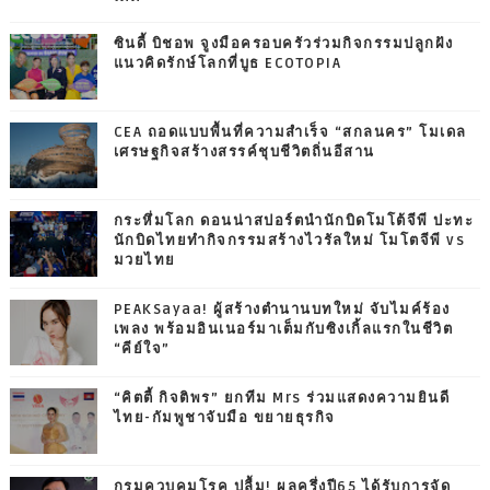
ซินดี้ บิชอพ จูงมือครอบครัวร่วมกิจกรรมปลูกฝัง
แนวคิดรักษ์โลกที่บูธ ECOTOPIA
CEA ถอดแบบพื้นที่ความสำเร็จ “สกลนคร” โมเดล
เศรษฐกิจสร้างสรรค์ชุบชีวิตถิ่นอีสาน
กระหึ่มโลก ดอนน่าสปอร์ตนำนักบิดโมโต้จีพี ปะทะ
นักบิดไทยทำกิจกรรมสร้างไวรัลใหม่ โมโตจีพี vs
มวยไทย
PEAKSayaa! ผู้สร้างตำนานบทใหม่ จับไมค์ร้อง
เพลง พร้อมอินเนอร์มาเต็มกับซิงเกิ้ลแรกในชีวิต
“คีย์ใจ”
“คิตตี้ กิจติพร” ยกทีม Mrs ร่วมแสดงความยินดี
ไทย-กัมพูชาจับมือ ขยายธุรกิจ
กรมควบคุมโรค ปลื้ม! ผลครึ่งปี65 ได้รับการจัด