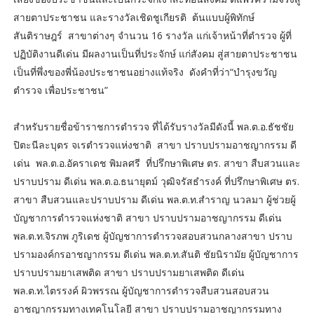
สายตาประชาชน และรางวัลเชิดชูเกียรติ ต้นแบบผู้พิทักษ์
สันติราษฎร์ สาขาต่างๆ จำนวน 16 รางวัล แก่เจ้าหน้าที่ตำรวจ ผู้ที่
ปฏิบัติงานดีเด่น มีผลงานเป็นที่ประจักษ์ แก่สังคม สู่สายตาประชาชน
เป็นที่พึ่งของพี่น้องประชาชนอย่างแท้จริง ดังคำที่ว่า“บำรุงขวัญ
ตำรวจ เพื่อประชาชน”
สำหรับรายชื่อข้าราชการตำรวจ ที่ได้รับรางวัลมีดังนี้ พล.ต.อ.ธัชชัย
ปิตะนีละบุตร จเรตำรวจแห่งชาติ สาขา ปราบปรามอาชญากรรม ดี
เด่น พล.ต.อ.อัคราเดช พิมลศรี ที่ปรึกษาพิเศษ ตร. สาขา สืบสวนและ
ปราบปราม ดีเด่น พล.ต.อ.ธนายุตม์ วุฒิจรัสธำรงค์ ที่ปรึกษาพิเศษ ตร.
สาขา สืบสวนและปราบปราม ดีเด่น พล.ต.ท.สำราญ นวลมา ผู้ช่วยผู้
บัญชาการตำรวจแห่งชาติ สาขา ปราบปรามอาชญากรรม ดีเด่น
พล.ต.ท.จิรภพ ภูริเดช ผู้บัญชาการตำรวจสอบสวนกลางสาขา ปราบ
ปรามองค์กรอาชญากรรม ดีเด่น พล.ต.ท.สันติ ชัยนิรามัย ผู้บัญชาการ
ปราบปรามยาเสพติด สาขา ปราบปรามยาเสพติด ดีเด่น
พล.ต.ท.ไตรรงค์ ผิวพรรณ ผู้บัญชาการตํารวจสืบสวนสอบสวน
อาชญากรรมทางเทคโนโลยี สาขา ปราบปรามอาชญากรรมทาง