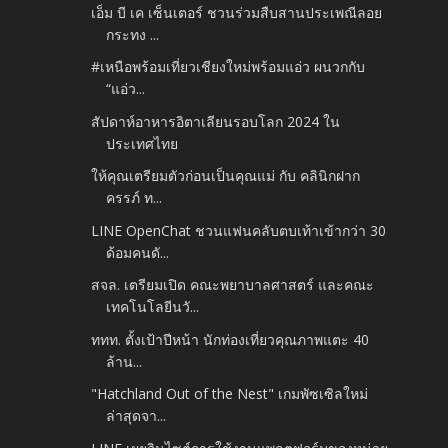
เอ็ม บี เค เซ็นเตอร์ ชวนร่วมสืบสานประเพณีลอย
กระทง ...
#เหนือพร้อมเที่ยวเชียงใหม่พร้อมแอ่ว ผนวกกับ
“แอ่ว...
สัปดาห์อาหารอิตาเลียนรอบโลก 2024 ใน
ประเทศไทย
ให้คุณเตรียมตัวก่อนเป็นคุณแม่ กับ คลินิกฝาก
ครรภ์ ท...
LINE OpenChat ชวนแฟนคลับตบเท้าเข้ากว่า 30
ด้อมคนดั...
สจล. เตรียมเปิด คณะพยาบาลศาสตร์ และคณะ
เทคโนโลยีนวั...
ททท. ตั้งเป้าปีหน้า นักท่องเที่ยวคุณภาพแตะ 40
ล้าน...
"Hatchland Out of the Nest" เกมพัซเซิลใหม่
ล่าสุดจา...