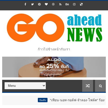
ก้าวไปข้างหน้ากับเรา
“เทียน-นอท-กอล์ฟ-จำลอง-โฟล์ค” ร้องจ๊าก!! อุปกรณ์
บันเทิง