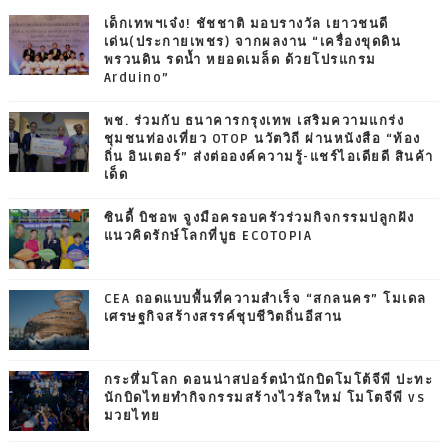
เด็กเทพฯเจ๋ง! ชัชชาติ มอบรางวัล เยาวชนดี
เด่น(ประกายเพชร) จากผลงาน “เครื่องขุดดิน
พรวนดิน รดน้ำ หยอดเมล็ด ด้วยโปรแกรม
Arduino”
พช. ร่วมกับ ธนาคารกรุงเทพ เสริมความแกร่ง
ชุมชนท่องเที่ยว OTOP นวัตวิถี ผ่านหนังสือ “ท้อง
ถิ่น อินเตอร์” ส่งต่อองค์ความรู้-แชร์ไอเดียดี สินค้า
เด็ด
ซินดี้ บิชอพ จูงมือครอบครัวร่วมกิจกรรมปลูกฝัง
แนวคิดรักษ์โลกที่บูธ ECOTOPIA
CEA ถอดแบบพื้นที่ความสำเร็จ “สกลนคร” โมเดล
เศรษฐกิจสร้างสรรค์ชุบชีวิตถิ่นอีสาน
กระหึ่มโลก ดอนน่าสปอร์ตนำนักบิดโมโต้จีพี ปะทะ
นักบิดไทยทำกิจกรรมสร้างไวรัลใหม่ โมโตจีพี vs
มวยไทย