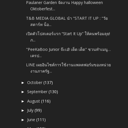
Paulaner Garden จัดงาน Happy halloween
Oktoberfest...
T&B MEDIA GLOBAL นำ “START IT UP : “วัย
สตาร์ท น็อ...
เปิดตัวโปสเตอร์แรก “Start It Up” ให้คนพร้อมลุย!
ภ...
"PeeKaBoo Junior จ๊ะเอ๋! เด็ด เด็ด" ชวนทำเมนู…
เครป...
LINE เผยอินไซต์การใช้งานแพลตฟอร์มของหน่วย
งานภาครัฐ...
October
(137)
►
September
(130)
►
August
(116)
►
July
(99)
►
June
(111)
►