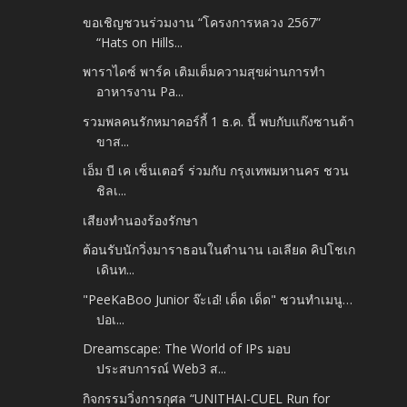
ขอเชิญชวนร่วมงาน “โครงการหลวง 2567”
“Hats on Hills...
พาราไดซ์ พาร์ค เติมเต็มความสุขผ่านการทำ
อาหารงาน Pa...
รวมพลคนรักหมาคอร์กี้ 1 ธ.ค. นี้ พบกับแก๊งซานต้า
ขาส...
เอ็ม บี เค เซ็นเตอร์ ร่วมกับ กรุงเทพมหานคร ชวน
ชิลเ...
เสียงทำนองร้องรักษา
ต้อนรับนักวิ่งมาราธอนในตำนาน เอเลียด คิปโชเก
เดินท...
"PeeKaBoo Junior จ๊ะเอ๋! เด็ด เด็ด" ชวนทำเมนู…
ปอเ...
Dreamscape: The World of IPs มอบ
ประสบการณ์ Web3 ส...
กิจกรรมวิ่งการกุศล “UNITHAI-CUEL Run for