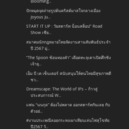
Blooming...
ปักหมุดจุดถ่ายรูปต้นคริสต์มาสใจกลางเมือง
Joyous Ju...
START IT UP : วัยสตาร์ท น็อนสต็อป” Road
Show เชีย...
สมาคมนักกฎหมายไทยจัดงานสานสัมพันธ์ประจำ
ปี 2567 มุ่...
“The Spoon ช้อนทองคำ” เดือดทะลุเตาเปิดศึกชิง
เจ้ายุ...
เอ็ม บี เค เซ็นเตอร์ สนับสนุนให้คนไทยมีสุขภาพดี
ชว...
Dreamscape: The World of IPs – ก้าวสู่
ประสบการณ์ W...
แฟน “นนกุล” ต้องไม่พลาด ออกสตาร์ทกันเลย กับ
ตัวอย่...
#งานประเพณีลอยกระทงเผาเทียนเล่นไฟสุโขทัย
ปี2567 วั...