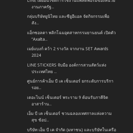
LINE เผยอินไซต์การใช้งานแพลตฟอร์มของหน่วย
งานภาครัฐ...
กลุ่มบริษัทยูนิไทย และซียูอีแอล จัดกิจกรรมเพื่อ
สัง...
แอ็กซอลตา พลิกโฉมอุตสาหกรรมยานยนต์ เปิดตัว
“Axalta...
เมย์แบงก์ คว้า 2 รางวัล จากงาน SET Awards
2024
LINE STICKERS จับมือ องค์การสวนสัตว์แห่ง
ประเทศไทย ...
ศูนย์การค้าเอ็ม บี เค เซ็นเตอร์ ยกระดับการบริกา
รอย...
เดอะไนน์ เซ็นเตอร์ พระราม 9 ต้อนรับภาคีจิต
อาสาร้าน...
เอ็ม บี เค เซ็นเตอร์ ชวนฉลองเทศกาลแห่งความ
สุข ช้อป...
บริษัท เอ็ม บี เค จำกัด (มหาชน) และบริษัทในเครือ