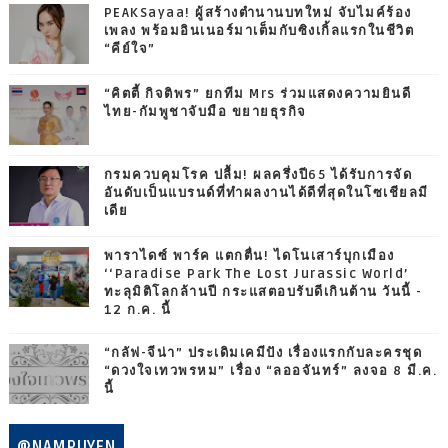
PEAKSayaa! ผู้สร้างตำนานบทใหม่ จับไมค์ร้อง
เพลง พร้อมอินเนอร์มาเต็มกับซิงเกิ้ลแรกในชีวิต
“คีย์ใจ”
“คิตตี้ กิจติพร” ยกทีม Mrs ร่วมแสดงความยินดี
ไทย-กัมพูชาจับมือ ขยายธุรกิจ
กรมควบคุมโรค ปลื้ม! ผลครึ่งปี65 ได้รับการจัด
อันดับเป็นแบรนด์ที่ทำผลงานได้ดีที่สุดในโซเชียลมี
เดีย
พาราไดซ์ พาร์ค แตกตื่น! ไดโนเสาร์บุกเมือง
‘‘Paradise Park The Lost Jurassic World’
ทะลุมิติโลกล้านปี กระแสตอบรับดีเกินต้าน วันนี้ -
12 ก.ค. นี้
“กลัฟ-จีน่า” ประเดิมเคมีปัง เรื่องแรกกับละครชุด
“ดวงใจเทวพรหม” เรื่อง “ลออจันทร์” ลงจอ 8 มี.ค.
นี้
@NAMPUYEN