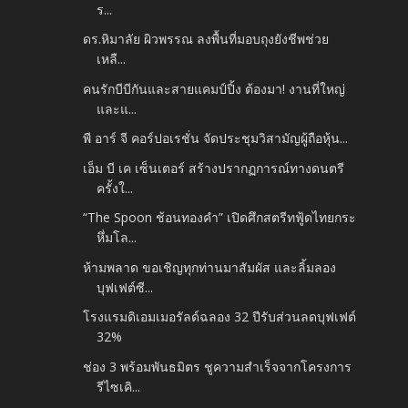
ร...
ดร.หิมาลัย ผิวพรรณ ลงพื้นที่มอบถุงยังชีพช่วย
เหลื...
คนรักบีบีกันและสายแคมป์ปิ้ง ต้องมา! งานที่ใหญ่
และแ...
พี อาร์ จี คอร์ปอเรชั่น จัดประชุมวิสามัญผู้ถือหุ้น...
เอ็ม บี เค เซ็นเตอร์ สร้างปรากฏการณ์ทางดนตรี
ครั้งใ...
“The Spoon ช้อนทองคำ” เปิดศึกสตรีทฟู้ดไทยกระ
หึ่มโล...
ห้ามพลาด ขอเชิญทุกท่านมาสัมผัส และลิ้มลอง
บุฟเฟต์ซี...
โรงแรมดิเอมเมอรัลด์ฉลอง 32 ปีรับส่วนลดบุฟเฟต์
32%
ช่อง 3 พร้อมพันธมิตร ชูความสำเร็จจากโครงการ
รีไซเคิ...