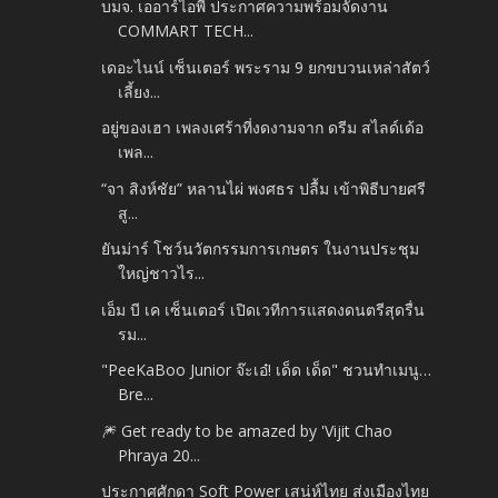
บมจ. เออาร์ไอพี ประกาศความพร้อมจัดงาน
COMMART TECH...
เดอะไนน์ เซ็นเตอร์ พระราม 9 ยกขบวนเหล่าสัตว์
เลี้ยง...
อยู่ของเฮา เพลงเศร้าที่งดงามจาก ดรีม สไลด์เด้อ
เพล...
“จา สิงห์ชัย” หลานไผ่ พงศธร ปลื้ม เข้าพิธีบายศรี
สู...
ยันม่าร์ โชว์นวัตกรรมการเกษตร ในงานประชุม
ใหญ่ชาวไร...
เอ็ม บี เค เซ็นเตอร์ เปิดเวทีการแสดงดนตรีสุดรื่น
รม...
"PeeKaBoo Junior จ๊ะเอ๋! เด็ด เด็ด" ชวนทำเมนู…
Bre...
🎆 Get ready to be amazed by 'Vijit Chao
Phraya 20...
ประกาศศักดา Soft Power เสน่ห์ไทย ส่งเมืองไทย