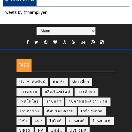
Tweets by @nampuyen
TAGS
ประชาสัมพันธ์
บันเทิง
ท่องเที่ยว
การตลาด
ผลิตภัณฑ์ใหม่
การศึกษา
เทคโนโลยี
ราชการ
สุขภาพและความงาม
ร้านอาหาร
ศิลปวัฒนธรรม
เวทีประกวด
กีฬา
CSR
ไฮไลท์
ยานยนต์
ร้านกาแฟ
VIDEO
MV
แฟชั่น
LIVE CLIP