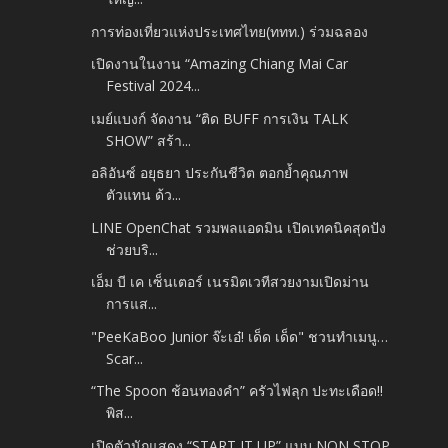
การท่องเที่ยวแห่งประเทศไทย(ททท.) ร่วมฉลอง
เปิดงานในงาน “Amazing Chiang Mai Car
Festival 2024...
เมย์แบงก์ จัดงาน “ติด BUFF การเงิน TALK
SHOW” สร้า...
อลิอันซ์ อยุธยา ประกันชีวิต ตอกย้ำคุณภาพ
ตัวแทน ด้ว...
LINE OpenChat รวมพลแอดมิน เปิดเทคนิคสุดปัง
ช่วยบริ...
เอ็ม บี เค เซ็นเตอร์ เนรมิตเวทีสวยงามเปิดม่าน
การแส...
"PeeKaBoo Junior จ๊ะเอ๋! เด็ด เด็ด" ชวนทำเมนู…
Scar...
“The Spoon ช้อนทองคำ” ครัวไฟลุก ปะทะเดือด!!
พิส...
เปิดตัวนักแสดง “START IT UP” แบบ NON STOP