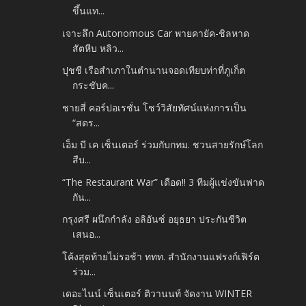
ขึ้นแท...
เจาะลึก Autonomous Car พายคายัค-ชิลหาด
สัตหีบ หลิว...
ปุชชี เรือสำเภาในตำนานจอดเทียบท่าที่ภูเก็ต
กระชับค...
ชายสี่ คอร์ปอเรชั่น โชว์วิสัยทัศน์แห่งการเป็น
“สตร...
เอ็ม บี เค เซ็นเตอร์ ร่วมกับกทม. ชวนสายรักษ์โลก
สืบ...
“The Restaurant War” เดือด!! 3 ทีมผู้แข่งขันฟาด
กัน...
กรุงศรี ผนึกกำลัง อลิอันซ์ อยุธยา ประกันชีวิต
เสนอ...
โค้งสุดท้ายไม่รอช้า ททท. สำนักงานแฟรงก์เฟิร์ต
ร่วม...
เดอะไนน์ เซ็นเตอร์ ติวานนท์ จัดงาน WINTER