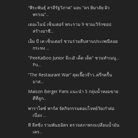
“พีระพันธุ์ สาลีรัฐวิภาค” มอบ “ดร.หิมาลัย ผิว
พรรณ”...
เดอะไนน์ เซ็นเตอร์ พระราม 9 ชวนเวิร์กชอป
สร้างอาชี...
เอ็ม บี เค เซ็นเตอร์ ชวนร่วมสืบสานประเพณีลอย
กระทง ...
"PeeKaBoo Junior จ๊ะเอ๋! เด็ด เด็ด" ชวนทำเมนู…
Pu...
“The Restaurant War” สุดเจี๊ยวจ๊าว..ครึกครื้น
มาส...
Maison Berger Paris แนะนำ 5 กลุ่มน้ำหอมขาย
ดีที่ลูก...
พาราไดซ์ พาร์ค จัดกิจกรรมตอบโจทย์วัยเก๋าต่อ
เนื่อง ...
ที ลีสซิ่ง ร่วมพันธมิตร ตรวจสภาพรถเปลี่ยนน้ำมัน
เคร...