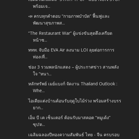
พร้อมเจ...
📣 ครบทุกคำตอบ “กายภาพบำบัด” ฟื้นฟูและ
พัฒนาสุขภาพส...
“The Restaurant War” ผู้แข่งขันสุดตึงเครียด
หน้าซ...
ททท. จับมือ EVA Air ลงนาม LOI ลุยต่อการการ
ท่องเที่...
ช่อง 3 รวมพลนักแสดง – ผู้ประกาศข่าว สานพลัง
ใจ “หนา...
หลักทรัพย์ เมย์แบงก์ จัดงาน Thailand Outlook :
Whe...
ไอเดียแต่งบ้านต้อนรับฤดูใบไม้ร่วง พร้อมสร้างบรร
ยาก...
เอ็ม บี เค เซ็นเตอร์ ต้อนรับมาสคอต “หมูเด้ง”
ซุป’ต...
เฉลิมฉลองปีทองความสัมพันธ์ ไทย - จีน ครบรอบ