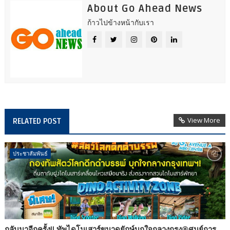
About Go Ahead News
ก้าวไปข้างหน้ากับเรา
View More
RELATED POST
ประชาสัมพันธ์
กลับมาอีกครั้ง!! ทัพไดโนเสาร์ขนาดยักษ์บุกใจกลางกรุง@ศูนย์การ