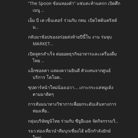
“The Spoon ช้อนทองคำ” แซ่บสะท้านครก เปิดศึก
เมนู ...
เอ็ม บี เค เซ็นเตอร์ ร่วมกับ กทม. เปิดไฟต้นคริสต์
ม...
กลับมาช้อปของอร่อยส่งท้ายปีนี้ใน งาน ร่มหุบ
MARKET...
เปิดสูตรสำเร็จ ต่อยอดธุรกิจอาหารและเครื่องดื่ม
ไทย ...
แอ็กซอลตา แสดงความยินดี ตัวแทนจากศูนย์
บริการ โตโยต...
ซุปตาร์หน้าใหม่น้องเอวา..…เกาะกระแสหมูเด้ง
ตามมาติดๆ
การสัมมนาทางวิชาการเพื่อยกระดับเส้นทางการ
ท่องเที่ย...
กลุ่มบริษัทยูนิไทย ร่วมกับ ซียูอีแอล จัดกิจกรรมวิ่...
รมว.ท่องเที่ยวนำทีมบุกเซี่ยงไฮ้ ผนึกกำลังยักษ์
ใหญ่...