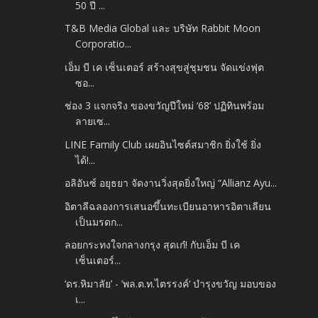
50 ปี ...
T&B Media Global และ บริษัท Rabbit Moon
Corporatio...
เอ็ม บี เค เซ็นเตอร์ สร้างสุขสู่ชุมชน จัดแข่งฟุต
ซอ...
ช่อง 3 แจกจริง ของขวัญปีใหม่ ‘68’ ปฏิทินพร้อม
ลายเซ...
LINE Family Club เผยอินไซต์สมาชิก ยิ่งใช้ ยิ่ง
ได้!...
อลิอันซ์ อยุธยา จัดงานวิ่งสุดยิ่งใหญ่ “Allianz Ayu...
อิตาลีฉลองการเสนอขึ้นทะเบียนอาหารอิตาเลียน
เป็นมรดก...
ลอยกระทงใจกลางกรุง สุดเก๋! กับเอ็ม บี เค
เซ็นเตอร์...
‘ดร.หิมาลัย’ - ’พล.ต.ท.ไตรรงค์‘ บำรุงขวัญ มอบของ
เ...