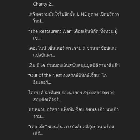
Charity 2...
เสริมความมั่นใจไปอีกขั้น LINE ดูดวง เปิดบริการ
ใหม่...
“The Restaurant War” เดือดเกินพิกัด..ทิ้งทวน ผู้
เข...
เดอะไนน์ เซ็นเตอร์ พระราม 9 ชวนมาช้อปและ
แบ่งปันคว...
เอ็ม บี เค ร่วมมอบเงินสนับสนุนมูลนิธิรามาธิบดีฯ
“Out of the Nest องครักษ์พิทักษ์เจี๊ยบ” โก
อินเตอร์...
ไตรรงค์ นำทีมพบรองนายกฯ สรุปผลการตรวจ
สอบข้อเท็จจริ...
ดร.หมวย-อริสรา แท็กทีม จ็อบ-ธัชพล เก้า-นพเก้า
ร่วม...
“เต๋อ-เต้ย” ชวนลุ้น ภารกิจสืบคดีสุดป่วน พร้อม
เสิร์...