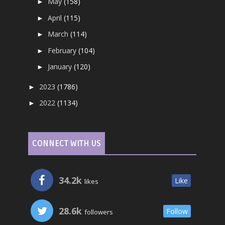
May
(158)
►
April
(115)
►
March
(114)
►
February
(104)
►
January
(120)
►
2023
(1786)
►
2022
(1134)
►
CONNECT WITH US
34.2k
Like
likes
28.6k
Follow
followers