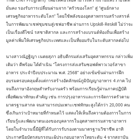
มั่นคง รองรับการเปลี่ยนผ่านจาก “ครัวของโลก” สู่ “ศูนย์กลาง
เศรษฐกิจอาหารระดับโลก” โดยใช้พลังของอุตสาหกรรมสร้างสรรค์
ในการพัฒนาเชฟชุมชนสู่เชฟอาชีพ ผ่านการ Upskill-Reskill ไม่ว่าจะ
เป็นเรื่องดีไซน์ รสชาติสากล และการสร้างแบรนด์ท้องถิ่นเพื่อสร้าง
มูลค่าเพิ่มให้เศรษฐกิจประเทศและเป็นที่ยอมรับในระดับสากลต่อไป
นางสาวณัฏฐิญา เนตยสุภา อธิบดีกรมส่งเสริมอุตสาหกรรม กล่าวเพิ่ม
เติมว่า ดีพร้อม ได้ดำเนิน “โครงการส่งเสริมซอฟต์พาวเวอร์สาขา
อาหาร ประจำปีงบประมาณ พ.ศ. 2568” อย่างเข้มข้นผ่านการฝึก
อบรมครอบคลุมตั้งแต่การสร้างอัตลักษณ์ภูมิปัญญาอาหาร 4 ภาค ไป
จนถึงภาษาอังกฤษสำหรับงานครัว พร้อมการเรียนรู้ผ่านภาคปฏิบัติ
เพื่อพัฒนาทักษะสำคัญ เช่น การปรุงอาหารและการจัดการครัวตาม
มาตรฐานสากล จนสามารถบ่มเพาะเชฟทักษะสูงได้กว่า 20,000 คน
ซึ่งเกินกว่าเป้าหมายที่กำหนดไว้ แสดงให้เห็นถึงความต้องการในการ
เรียนรู้และพัฒนาตนเองของบุคลากรในอุตสาหกรรมสาขาอาหาร
โดยในจำนวนนี้มีผู้ที่ได้รับการรับรองตามมาตรฐานวิชาชีพ อาทิ
ประกาศนียบัตรสมรรถนะผู้ประกอบอาหารไทยระดับ 4 จากสถาบัน