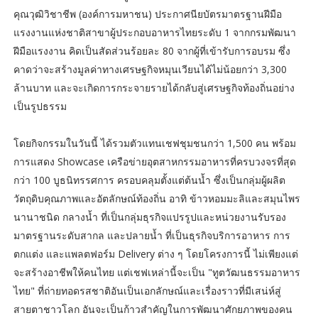
คุณวุฒิวิชาชีพ (องค์การมหาชน) ประกาศนียบัตรมาตรฐานฝีมือ
แรงงานแห่งชาติสาขาผู้ประกอบอาหารไทยระดับ 1 จากกรมพัฒนา
ฝีมือแรงงาน คิดเป็นสัดส่วนร้อยละ 80 จากผู้ที่เข้ารับการอบรม ซึ่ง
คาดว่าจะสร้างมูลค่าทางเศรษฐกิจหมุนเวียนได้ไม่น้อยกว่า 3,300
ล้านบาท และจะเกิดการกระจายรายได้กลับสู่เศรษฐกิจท้องถิ่นอย่าง
เป็นรูปธรรม
โดยกิจกรรมในวันนี้ ได้รวมตัวแทนเชฟชุมชนกว่า 1,500 คน พร้อม
การแสดง Showcase เครือข่ายอุตสาหกรรมอาหารที่ครบวงจรที่สุด
กว่า 100 บูธนิทรรศการ ครอบคลุมตั้งแต่ต้นน้ำ ซึ่งเป็นกลุ่มผู้ผลิต
วัตถุดิบคุณภาพและอัตลักษณ์ท้องถิ่น อาทิ ข้าวหอมมะลิและสมุนไพร
นานาชนิด กลางน้ำ ที่เป็นกลุ่มธุรกิจแปรรูปและหน่วยงานรับรอง
มาตรฐานระดับสากล และปลายน้ำ ที่เป็นธุรกิจบริการอาหาร การ
ตกแต่ง และแพลตฟอร์ม Delivery ต่าง ๆ โดยโครงการนี้ ไม่เพียงแต่
จะสร้างอาชีพให้คนไทย แต่เชฟเหล่านี้จะเป็น "ทูตวัฒนธรรมอาหาร
ไทย" ที่ถ่ายทอดรสชาติอันเป็นเอกลักษณ์และเรื่องราวที่มีเสน่ห์สู่
สายตาชาวโลก อันจะเป็นก้าวสำคัญในการพัฒนาศักยภาพของคน