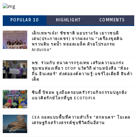
POPULAR 10
HIGHLIGHT
COMMENTS
เด็กเทพฯเจ๋ง! ชัชชาติ มอบรางวัล เยาวชนดี
เด่น(ประกายเพชร) จากผลงาน “เครื่องขุดดิน
พรวนดิน รดน้ำ หยอดเมล็ด ด้วยโปรแกรม
Arduino”
พช. ร่วมกับ ธนาคารกรุงเทพ เสริมความแกร่ง
ชุมชนท่องเที่ยว OTOP นวัตวิถี ผ่านหนังสือ “ท้อง
ถิ่น อินเตอร์” ส่งต่อองค์ความรู้-แชร์ไอเดียดี สินค้า
เด็ด
ซินดี้ บิชอพ จูงมือครอบครัวร่วมกิจกรรมปลูกฝัง
แนวคิดรักษ์โลกที่บูธ ECOTOPIA
CEA ถอดแบบพื้นที่ความสำเร็จ “สกลนคร” โมเดล
เศรษฐกิจสร้างสรรค์ชุบชีวิตถิ่นอีสาน