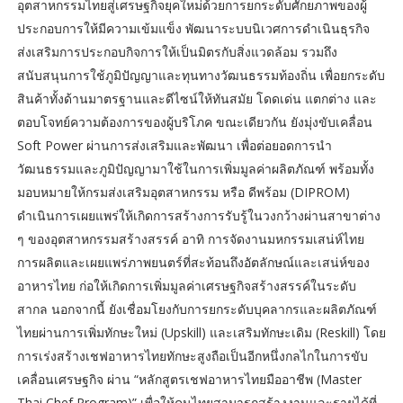
อุตสาหกรรมไทยสู่เศรษฐกิจยุคใหม่ด้วยการยกระดับศักยภาพของผู้
ประกอบการให้มีความเข้มแข็ง พัฒนาระบบนิเวศการดำเนินธุรกิจ
ส่งเสริมการประกอบกิจการให้เป็นมิตรกับสิ่งแวดล้อม รวมถึง
สนับสนุนการใช้ภูมิปัญญาและทุนทางวัฒนธรรมท้องถิ่น เพื่อยกระดับ
สินค้าทั้งด้านมาตรฐานและดีไซน์ให้ทันสมัย โดดเด่น แตกต่าง และ
ตอบโจทย์ความต้องการของผู้บริโภค ขณะเดียวกัน ยังมุ่งขับเคลื่อน
Soft Power ผ่านการส่งเสริมและพัฒนา เพื่อต่อยอดการนำ
วัฒนธรรมและภูมิปัญญามาใช้ในการเพิ่มมูลค่าผลิตภัณฑ์ พร้อมทั้ง
มอบหมายให้กรมส่งเสริมอุตสาหกรรม หรือ ดีพร้อม (DIPROM)
ดำเนินการเผยแพร่ให้เกิดการสร้างการรับรู้ในวงกว้างผ่านสาขาต่าง
ๆ ของอุตสาหกรรมสร้างสรรค์ อาทิ การจัดงานมหกรรมเสน่ห์ไทย
การผลิตและเผยแพร่ภาพยนตร์ที่สะท้อนถึงอัตลักษณ์และเสน่ห์ของ
อาหารไทย ก่อให้เกิดการเพิ่มมูลค่าเศรษฐกิจสร้างสรรค์ในระดับ
สากล นอกจากนี้ ยังเชื่อมโยงกับการยกระดับบุคลากรและผลิตภัณฑ์
ไทยผ่านการเพิ่มทักษะใหม่ (Upskill) และเสริมทักษะเดิม (Reskill) โดย
การเร่งสร้างเชฟอาหารไทยทักษะสูงถือเป็นอีกหนึ่งกลไกในการขับ
เคลื่อนเศรษฐกิจ ผ่าน “หลักสูตรเชฟอาหารไทยมืออาชีพ (Master
Thai Chef Program)” เพื่อให้คนไทยสามารถสร้างงานและรายได้ที่