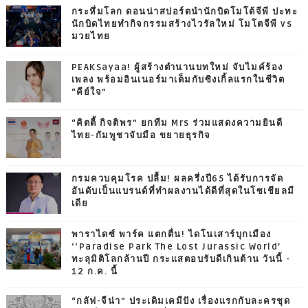
กระหึ่มโลก ดอนน่าสปอร์ตนำนักบิดโมโต้จีพี ปะทะ
นักบิดไทยทำกิจกรรมสร้างไวรัลใหม่ โมโตจีพี vs
มวยไทย
PEAKSayaa! ผู้สร้างตำนานบทใหม่ จับไมค์ร้อง
เพลง พร้อมอินเนอร์มาเต็มกับซิงเกิ้ลแรกในชีวิต
“คีย์ใจ”
“คิตตี้ กิจติพร” ยกทีม Mrs ร่วมแสดงความยินดี
ไทย-กัมพูชาจับมือ ขยายธุรกิจ
กรมควบคุมโรค ปลื้ม! ผลครึ่งปี65 ได้รับการจัด
อันดับเป็นแบรนด์ที่ทำผลงานได้ดีที่สุดในโซเชียลมี
เดีย
พาราไดซ์ พาร์ค แตกตื่น! ไดโนเสาร์บุกเมือง
‘‘Paradise Park The Lost Jurassic World’
ทะลุมิติโลกล้านปี กระแสตอบรับดีเกินต้าน วันนี้ -
12 ก.ค. นี้
“กลัฟ-จีน่า” ประเดิมเคมีปัง เรื่องแรกกับละครชุด