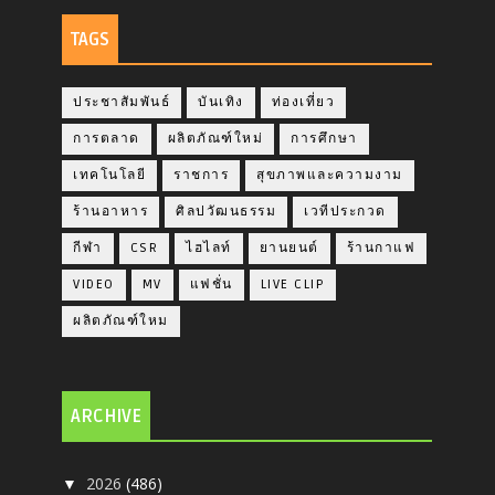
TAGS
ประชาสัมพันธ์
บันเทิง
ท่องเที่ยว
การตลาด
ผลิตภัณฑ์ใหม่
การศึกษา
เทคโนโลยี
ราชการ
สุขภาพและความงาม
ร้านอาหาร
ศิลปวัฒนธรรม
เวทีประกวด
กีฬา
CSR
ไฮไลท์
ยานยนต์
ร้านกาแฟ
VIDEO
MV
แฟชั่น
LIVE CLIP
ผลิตภัณฑ์ใหม
ARCHIVE
2026
(486)
▼