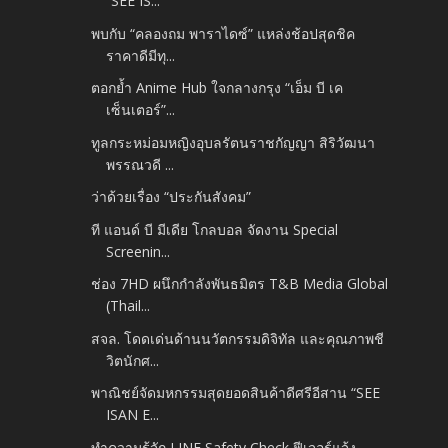
“SEE IS...
พบกับ “คลองถม พาราไดซ์” แหล่งช้อปสุดชิค
ราคาดีมีทุ...
ตอกย้ำ Anime Hub ใจกลางกรุง “เอ็ม บี เค
เซ็นเตอร์”...
ทูลกระหม่อมหญิงอุบลรัตนราชกัญญา สิริวัฒนา
พรรณวดี ...
ว่าด้วยเรื่อง “ประกันสังคม”
ที แอนด์ บี มีเดีย โกลบอล จัดงาน Special
Screenin...
ช่อง 7HD ผนึกกำลังพันธมิตร T&B Media Global
(Thail...
สจล. โดดเด่นด้านนวัตกรรมดิจิทัล และคุณภาพชี
วิตนักศ...
พาณิชย์จัดมหกรรมสุดยอดสินค้าดีศรีอีสาน “SEE
ISAN E...
ทำความรู้จัก LINE Safety Check ฟีเจอร์แจ้ง