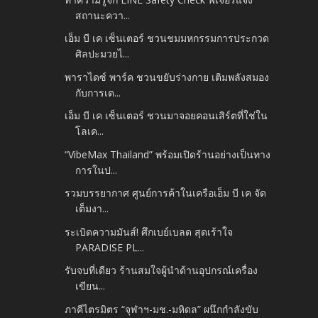
สถานะควา...
เอ็ม บี เค เซ็นเตอร์ ชวนชมมหกรรมการประกวด
ศิลปะมวยไ...
พาราไดซ์ พาร์ค ชวนขยับร่างกาย เติมพลังสมอง
กับการเต...
เอ็ม บี เค เซ็นเตอร์ ชวนมาจอยคอนเสิร์ตที่ใช่ใน
โลเค...
“VibeMax Thailand” พร้อมเปิดร้านอย่างเป็นทาง
การในป...
รวมบรรยากาศ ศูนย์การค้าในเครือเอ็ม บี เค จัด
เต็มงา...
ระเบิดความมันส์! ศึกเบย์เบลด สุดเร้าใจ
PARADISE PL...
รับจบที่เดียว ร้านสมใจผู้นำด้านอุปกรณ์เครื่อง
เขียน...
ภาคีไตรมิตร “จุฬาฯ-มช.-มหิดล” ผนึกกำลังขับ