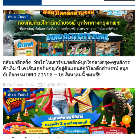
ประชาสัมพันธ์
กลับมาอีกครั้ง!! ทัพไดโนเสาร์ขนาดยักษ์บุกใจกลางกรุง@ศูนย์การ
ค้าเอ็ม บี เค เซ็นเตอร์ ผจญภัยสู่ดินแดนสัตว์โลกดึกดำบรรพ์ สนุก
กับกิจกรรม DINO ZONE 8 – 16 สิงหาคมนี้ ชมฟรี!!
Go Ahead News
Aug 06, 2026
ประชาสัมพันธ์