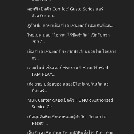
คอมฟี เปิดตัว Comfee' Gusto Series แอร์
อัจฉริยะ คว...
สู่ต้าเสีย สาขาเอ็ม บี เค เซ็นเตอร์ เพิ่มเสน่ห์เมน...
ไทยเบฟ มอบ "โอกาส..ไร้ขีดจำกัด" เปิดรับกว่า
700 อั...
เอ็ม บี เค เซ็นเตอร์ ระเบิดสังเวียนมวยไทยใจกลาง
กรุ...
เดอะไนน์ เซ็นเตอร์ พระราม 9 ชวนเวิร์กชอป
FAM PLAY...
เก่ง ธชย ปล่อยของ ฉลองปีใหม่ควบวันเกิด ส่ง
ปีศาจรั...
MBK Center ฉลองเปิดตัว HONOR Authorized
Service Ce...
เปิดมุมคิดทีมเขียนบทและผู้กำกับ “Return to
Reset” ...
เอ็ม บี เค เชิญร่วมบริจาคปฏิทินตั้งโต๊ะปีเก่า กับแ...