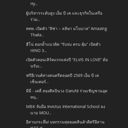
Hy...
ผู้บริหารระดับสูง เอ็ม บี เค และธุรกิจในเครือ
ร่วม...
ททท. เปิดตัว “ลิซ่า – ลลิษา มโนบาล” Amazing
Thaila...
ฮีโน่ ตอกย้ำแนวคิด “รับจบ ครบ คุ้ม” เปิดตัว
HINO 3...
เปิดตัวคอนเสิร์ตแรกแห่งปี “ELVIS IN LOVE” ต้อ
นรับเ...
ฟรีอีเวนต์ทางดนตรีตลอดปี 2569 เอ็ม บี เค
เซ็นเตอร์...
มีมี่ - เคลี่ สองศิลปินวง DaruNi ร่วมเชิญชวนอุด
หนุ...
MBK จับมือ Invictus International School ลง
นาม MOU...
อีสานกระหึ่ม! มหกรรมสุดยอดสินค้าดีศรีอีสาน