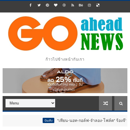
ก้าวไปข้างหน้ากับเรา
“เทียน-นอท-กอล์ฟ-จำลอง-โฟล์ค” ร้องจ๊าก!! อุปกรณ
บันเทิง