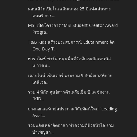
คอนเสิร์ตเปียโนเฉลิมฉลอง 25 ปีแห่งเส้นทาง
ดนตรี การ...
MSI เปิดโครงการ “MSI Student Creator Award
Progra...
T&B Kids สร้างประสบการณ์ Edutainment จัด
One Day T...
พาราไดซ์ พาร์ค หนุนพื้นที่จัดศึกเทเบิลเทนนิส
เยาวชน...
เดอะไนน์ เซ็นเตอร์ พระราม 9 จับมือเวสท์บาย
เดลิเวอ...
รวม 4 พิกัด ศูนย์การค้าเครือเอ็ม บี เค จัดงาน
“KID...
บางกอกแอร์เวย์สประกาศวิสัยทัศน์ใหม่ “Leading
Aviat...
รวมพลังเหล่าจิตอาสา ทำความดีด้วยหัวใจ ร่วม
บำเพ็ญสา...