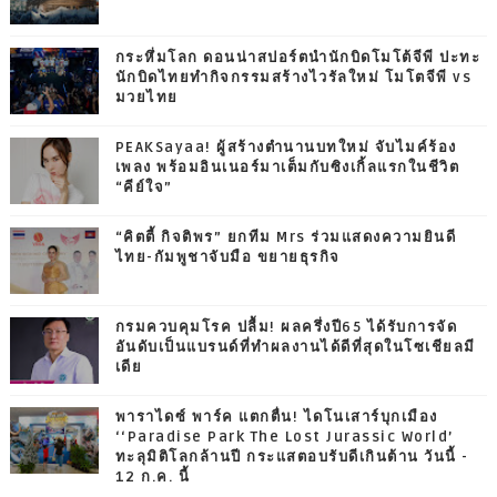
กระหึ่มโลก ดอนน่าสปอร์ตนำนักบิดโมโต้จีพี ปะทะ
นักบิดไทยทำกิจกรรมสร้างไวรัลใหม่ โมโตจีพี vs
มวยไทย
PEAKSayaa! ผู้สร้างตำนานบทใหม่ จับไมค์ร้อง
เพลง พร้อมอินเนอร์มาเต็มกับซิงเกิ้ลแรกในชีวิต
“คีย์ใจ”
“คิตตี้ กิจติพร” ยกทีม Mrs ร่วมแสดงความยินดี
ไทย-กัมพูชาจับมือ ขยายธุรกิจ
กรมควบคุมโรค ปลื้ม! ผลครึ่งปี65 ได้รับการจัด
อันดับเป็นแบรนด์ที่ทำผลงานได้ดีที่สุดในโซเชียลมี
เดีย
พาราไดซ์ พาร์ค แตกตื่น! ไดโนเสาร์บุกเมือง
‘‘Paradise Park The Lost Jurassic World’
ทะลุมิติโลกล้านปี กระแสตอบรับดีเกินต้าน วันนี้ -
12 ก.ค. นี้