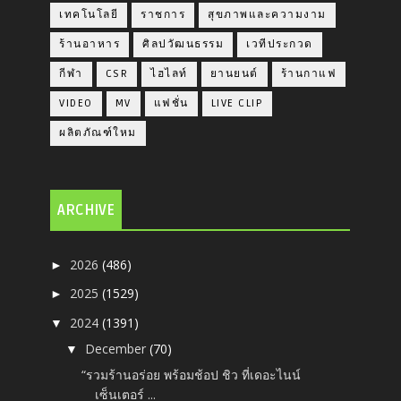
เทคโนโลยี
ราชการ
สุขภาพและความงาม
ร้านอาหาร
ศิลปวัฒนธรรม
เวทีประกวด
กีฬา
CSR
ไฮไลท์
ยานยนต์
ร้านกาแฟ
VIDEO
MV
แฟชั่น
LIVE CLIP
ผลิตภัณฑ์ใหม
ARCHIVE
2026
(486)
►
2025
(1529)
►
2024
(1391)
▼
December
(70)
▼
“รวมร้านอร่อย พร้อมช้อป ชิว ที่เดอะไนน์
เซ็นเตอร์ ...