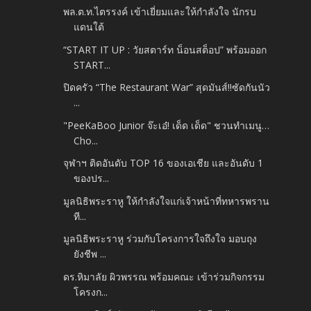
พล.ต.ท.ไตรรงค์ เข้าเยี่ยมและให้กำลังใจ นักรบ
แดนใต้
“START IT UP : วัยสตาร์ท น็อนสต็อป” พร้อมออก
START...
ปิดครัว “The Restaurant War” สุดมันส์!!ซัดกันนัว
...
"PeeKaBoo Junior จ๊ะเอ๋! เด็ด เด็ด" ชวนทำเมนู…
Cho...
จุฬาฯ ติดอันดับ TOP 16 ของเอเชีย และอันดับ 1
ของปร...
มูลนิธิพระราหู ให้กำลังใจแก่เจ้าหน้าที่ทหารพราน
ที...
มูลนิธิพระราหู ร่วมกับโครงการใจถึงใจ มอบถุง
ยังชีพ ...
ดร.หิมาลัย ผิวพรรณ พร้อมคณะ เข้าร่วมกิจกรรม
โครงก...