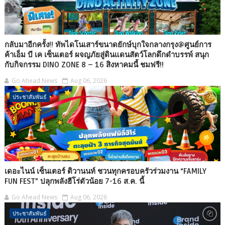
กลับมาอีกครั้ง!! ทัพไดโนเสาร์ขนาดยักษ์บุกใจกลางกรุง@ศูนย์การ
ค้าเอ็ม บี เค เซ็นเตอร์ ผจญภัยสู่ดินแดนสัตว์โลกดึกดำบรรพ์ สนุก
กับกิจกรรม DINO ZONE 8 – 16 สิงหาคมนี้ ชมฟรี!!
Go Ahead News
Aug 06, 2026
ประชาสัมพันธ์
เดอะไนน์ เซ็นเตอร์ ติวานนท์ ชวนทุกครอบครัวร่วมงาน “FAMILY
FUN FEST” ปลุกพลังฮีโร่ตัวน้อย 7-16 ส.ค. นี้
Go Ahead News
Aug 06, 2026
ประชาสัมพันธ์