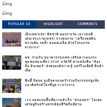
POPULAR 10
HIGHLIGHT
COMMENTS
เด็กเทพฯเจ๋ง! ชัชชาติ มอบรางวัล เยาวชนดี
เด่น(ประกายเพชร) จากผลงาน “เครื่องขุดดิน
พรวนดิน รดน้ำ หยอดเมล็ด ด้วยโปรแกรม
Arduino”
พช. ร่วมกับ ธนาคารกรุงเทพ เสริมความแกร่ง
ชุมชนท่องเที่ยว OTOP นวัตวิถี ผ่านหนังสือ “ท้อง
ถิ่น อินเตอร์” ส่งต่อองค์ความรู้-แชร์ไอเดียดี สินค้า
เด็ด
ซินดี้ บิชอพ จูงมือครอบครัวร่วมกิจกรรมปลูกฝัง
แนวคิดรักษ์โลกที่บูธ ECOTOPIA
CEA ถอดแบบพื้นที่ความสำเร็จ “สกลนคร” โมเดล
เศรษฐกิจสร้างสรรค์ชุบชีวิตถิ่นอีสาน