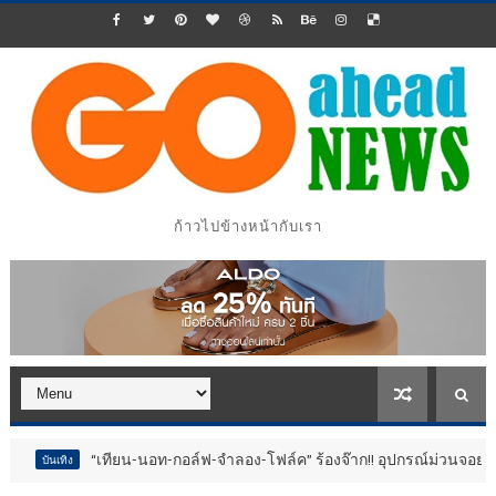
ก้าวไปข้างหน้ากับเรา
“เทียน-นอท-กอล์ฟ-จำลอง-โฟล์ค” ร้องจ๊าก!! อุปกรณ์ม่วนจอยงานวัด.. ทำ
นเทิง