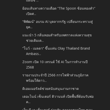
แดนซ์ ...
ย้อนเส้นทางความเดือด “The Spoon ช้อนทองคำ”
เปิดศ...
“พิพัฒน์” อบรม AI บุคลากรรัฐ เปลี่ยนกระทรวงสู่
ยุค...
แนะนำ 5 กลิ่นหอมสำหรับเทศกาลแห่งความสุข
ช่วยเติมเต...
“โบว์ - เมลดา” ขึ้นแท่น Olay Thailand Brand
Ambass...
Zoom เปิด 10 เทรนด์ ใช้ AI ในการทำงานปี
2568
รายงานประจำปี 2566 การไฟฟ้าส่วนภูมิภาค
พร้อมให้ดาว...
ดิเอมเมอรัลด์ช่วยสนับสนุนงานกาชาด
เดอะไนน์ เซ็นเตอร์ ติวานนท์ เปิดพื้นที่ต้อนรับพ่อ
ค...
เอ็ม บี เค เซ็นเตอร์ ร่วมกับ สภากาชาดไทย ชวน