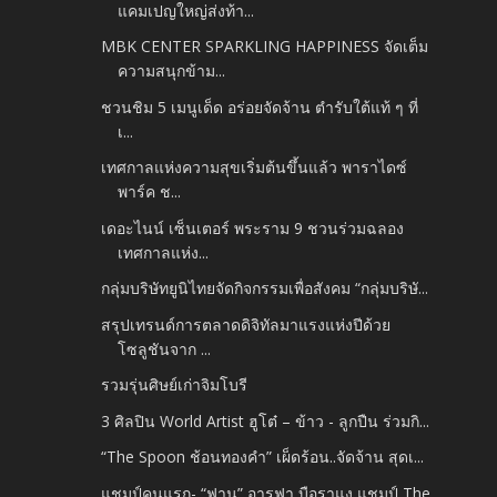
แคมเปญใหญ่ส่งท้า...
MBK CENTER SPARKLING HAPPINESS จัดเต็ม
ความสนุกข้าม...
ชวนชิม 5 เมนูเด็ด อร่อยจัดจ้าน ตำรับใต้แท้ ๆ ที่
เ...
เทศกาลแห่งความสุขเริ่มต้นขึ้นแล้ว พาราไดซ์
พาร์ค ช...
เดอะไนน์ เซ็นเตอร์ พระราม 9 ชวนร่วมฉลอง
เทศกาลแห่ง...
กลุ่มบริษัทยูนิไทยจัดกิจกรรมเพื่อสังคม “กลุ่มบริษั...
สรุปเทรนด์การตลาดดิจิทัลมาแรงแห่งปีด้วย
โซลูชันจาก ...
รวมรุ่นศิษย์เก่าจิมโบรี
3 ศิลปิน World Artist ฮูโต๋ – ข้าว - ลูกปืน ร่วมกิ...
“The Spoon ช้อนทองคำ” เผ็ดร้อน..จัดจ้าน สุดเ...
แชมป์คนแรก- “ฟาน” อารฟา บือราแง แชมป์ The