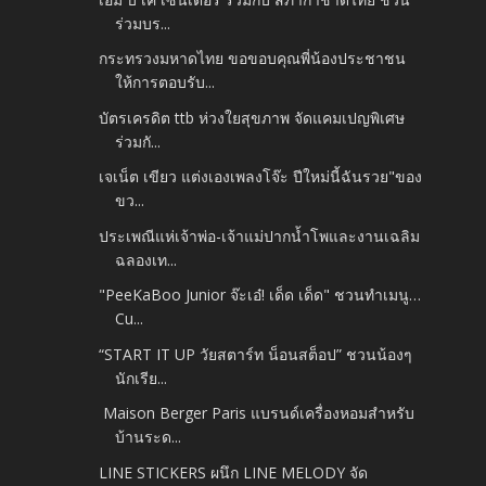
ร่วมบร...
กระทรวงมหาดไทย ขอขอบคุณพี่น้องประชาชน
ให้การตอบรับ...
บัตรเครดิต ttb ห่วงใยสุขภาพ จัดแคมเปญพิเศษ
ร่วมกั...
เจเน็ต เขียว แต่งเองเพลงโจ๊ะ ปีใหม่นี้ฉันรวย"ของ
ขว...
ประเพณีแห่เจ้าพ่อ-เจ้าแม่ปากน้ำโพและงานเฉลิม
ฉลองเท...
"PeeKaBoo Junior จ๊ะเอ๋! เด็ด เด็ด" ชวนทำเมนู…
Cu...
“START IT UP วัยสตาร์ท น็อนสต็อป” ชวนน้องๆ
นักเรีย...
Maison Berger Paris แบรนด์เครื่องหอมสำหรับ
บ้านระด...
LINE STICKERS ผนึก LINE MELODY จัด