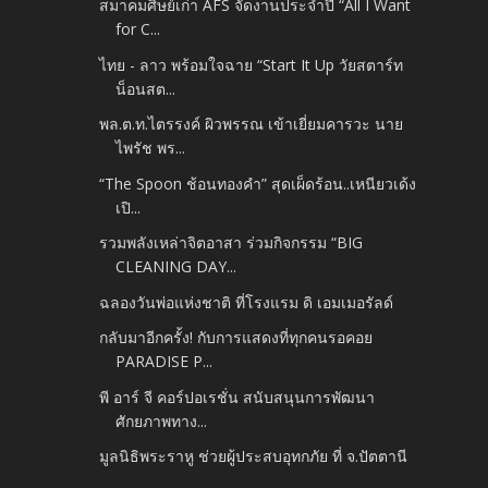
สมาคมศิษย์เก่า AFS จัดงานประจำปี “All I Want
for C...
ไทย - ลาว พร้อมใจฉาย “Start It Up วัยสตาร์ท
น็อนสต...
พล.ต.ท.ไตรรงค์ ผิวพรรณ เข้าเยี่ยมคารวะ นาย
ไพรัช พร...
“The Spoon ช้อนทองคำ” สุดเผ็ดร้อน..เหนียวเด้ง
เปิ...
รวมพลังเหล่าจิตอาสา ร่วมกิจกรรม “BIG
CLEANING DAY...
ฉลองวันพ่อแห่งชาติ ที่โรงแรม ดิ เอมเมอรัลด์
กลับมาอีกครั้ง! กับการแสดงที่ทุกคนรอคอย
PARADISE P...
พี อาร์ จี คอร์ปอเรชั่น สนับสนุนการพัฒนา
ศักยภาพทาง...
มูลนิธิพระราหู ช่วยผู้ประสบอุทกภัย ที่ จ.ปัตตานี