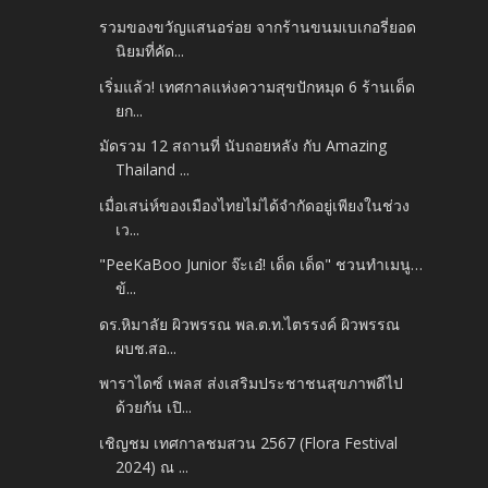
รวมของขวัญแสนอร่อย จากร้านขนมเบเกอรี่ยอด
นิยมที่คัด...
เริ่มแล้ว! เทศกาลแห่งความสุขปักหมุด 6 ร้านเด็ด
ยก...
มัดรวม 12 สถานที่ นับถอยหลัง กับ Amazing
Thailand ...
เมื่อเสน่ห์ของเมืองไทยไม่ได้จำกัดอยู่เพียงในช่วง
เว...
"PeeKaBoo Junior จ๊ะเอ๋! เด็ด เด็ด" ชวนทำเมนู…
ข้...
ดร.หิมาลัย ผิวพรรณ พล.ต.ท.ไตรรงค์ ผิวพรรณ
ผบช.สอ...
พาราไดซ์ เพลส ส่งเสริมประชาชนสุขภาพดีไป
ด้วยกัน เปิ...
เชิญชม เทศกาลชมสวน 2567 (Flora Festival
2024) ณ ...