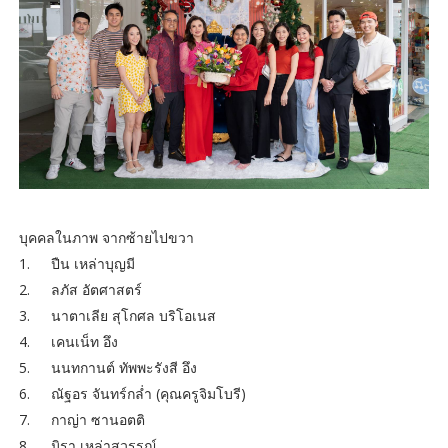
บุคคลในภาพ จากซ้ายไปขวา
1.
ปืน เหล่าบุญมี
2.
ลภัส อัตศาสตร์
3.
นาตาเลีย สุโกศล บริโอเนส
4.
เคนเน็ท อึง
5.
นนทกานต์ ทัพพะรังสี อึง
6.
ณัฐอร จันทร์กล่ำ (คุณครูจิมโบรี)
7.
กาญ่า ซานอตติ
8.
มิรา เหล่าสุวรรณ์