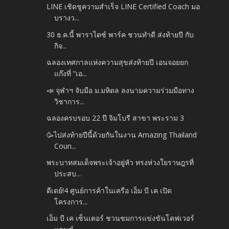
LINE เชิดชูความสำเร็จ LINE Certified Coach มอ
บรางว...
30 ธ.ค.นี้ พาราไดซ์ พาร์ค ชวนทำดี ส่งท้ายปี กับ
กิจ...
ฉลองเทศกาลแห่งความสุขส่งท้ายปี เอนจอยยก
แก๊งที่ “เอ...
📣 จุฬาฯ จับมือ ม.มหิดล ลงนามความร่วมมือทาง
วิชาการ...
ฉลองครบรอบ 22 ปี จิมโบรี สาขา พระราม 3
🥳ไปส่งท้ายปีนี้ด้วยกันในงาน Amazing Thailand
Coun...
พระบาทสมเด็จพระเจ้าอยู่หัว ทรงห่วงใยราษฎรที่
ประสบ...
ดีเดย์!4 ศูนย์การค้าในเครือ เอ็ม บี เค เปิด
โครงการ...
เอ็ม บี เค เซ็นเตอร์ ชวนชมการแข่งขันโคฟเวอร์