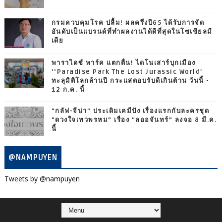
กรมควบคุมโรค ปลื้ม! ผลครึ่งปี65 ได้รับการจัด
อันดับเป็นแบรนด์ที่ทำผลงานได้ดีที่สุดในโซเชียลมี
เดีย
พาราไดซ์ พาร์ค แตกตื่น! ไดโนเสาร์บุกเมือง
‘‘Paradise Park The Lost Jurassic World’
ทะลุมิติโลกล้านปี กระแสตอบรับดีเกินต้าน วันนี้ -
12 ก.ค. นี้
“กลัฟ-จีน่า” ประเดิมเคมีปัง เรื่องแรกกับละครชุด
“ดวงใจเทวพรหม” เรื่อง “ลออจันทร์” ลงจอ 8 มี.ค.
นี้
@NAMPUYEN
Tweets by @nampuyen