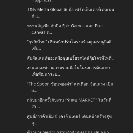
T&B Media Global จับมือ เซิร์ทเอ็นเตอร์เทนเม้น
ต์ แ...
ทรานส์ลูเซีย จับมือ Epic Games และ Pixel
Canvas ด...
“ธุรกิจไทย” เดินหน้าปรับโครงสร้างสู่เศรษฐกิจสี
เขีย...
สัมผัสเสน่ห์ของหม้อซุปเปรี้ยวสไตล์กุ้ยโจวที่ไหตี่เ...
งานแถลงข่าวความร่วมมือในโครงการต้นแบบ
เพื่อพัฒนาระบ...
“The Spoon ช้อนทองคำ” สุดเดือด..ร้อนแรง เปิด
ศ...
กลับมาอีกครั้งกับงาน “ร่มหุบ MARKET'' ในวันที่
25 ...
ศูนย์การค้าเอ็ม บี เค เซ็นเตอร์ เดินหน้าสร้างสุข
สู...
ข้าวมาบุญครอง ผสานกำลังพันธมิตร เดินหน้า