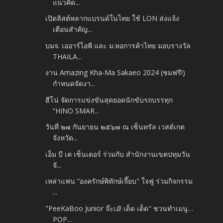
แนวคิด...
เปิดลิสต์หลากแบรนด์ในไทย ใช้ LON ส่งแจ้ง
เตือนสำคัญ...
บมจ. เออาร์ไอพี และ ม.หอการค้าไทย มอบรางวัล
THAILA...
งาน Amazing Kha-Ma Sakaeo 2024 (ชมฟรี!)
กำหนดจัดงา...
ฮีโน่ จัดการแข่งขันสุดยอดนักขับรถบรรทุก
“HINO SMAR...
วันที่ ๒๗ กันยายน ๒๕๖๗ ณ เซ็นทรัล เวสต์เกต
จังหวัด...
เอ็ม บี เค เซ็นเตอร์ ร่วมกับ สำนักงานเขตปทุมวัน
จั...
เหล่าแฟน “องครักษ์พิทักษ์เจี๊ยบ" ใจฟู ร่วมกิจกรรม
...
"PeeKaBoo Junior จ๊ะเอ๋! เด็ด เด็ด" ชวนทำเมนู…
POP...