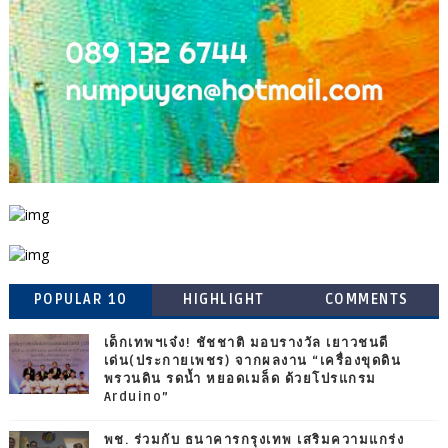
POPULAR 10
HIGHLIGHT
COMMENTS
เด็กเทพฯเจ๋ง! ชัชชาติ มอบรางวัล เยาวชนดี
เด่น(ประกายเพชร) จากผลงาน “เครื่องขุดดิน
พรวนดิน รดน้ำ หยอดเมล็ด ด้วยโปรแกรม
Arduino”
พช. ร่วมกับ ธนาคารกรุงเทพ เสริมความแกร่ง