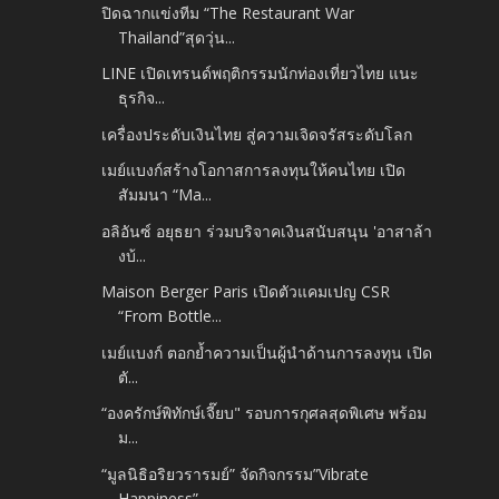
ปิดฉากแข่งทีม “The Restaurant War
Thailand”สุดวุ่น...
LINE เปิดเทรนด์พฤติกรรมนักท่องเที่ยวไทย แนะ
ธุรกิจ...
เครื่องประดับเงินไทย สู่ความเจิดจรัสระดับโลก
เมย์แบงก์สร้างโอกาสการลงทุนให้คนไทย เปิด
สัมมนา “Ma...
อลิอันซ์ อยุธยา ร่วมบริจาคเงินสนับสนุน 'อาสาล้า
งบ้...
Maison Berger Paris เปิดตัวแคมเปญ CSR
“From Bottle...
เมย์แบงก์ ตอกย้ำความเป็นผู้นำด้านการลงทุน เปิด
ตั...
“องครักษ์พิทักษ์เจี๊ยบ" รอบการกุศลสุดพิเศษ พร้อม
ม...
“มูลนิธิอริยวรารมย์” จัดกิจกรรม”Vibrate
Happiness”...