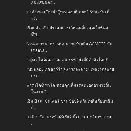
สนับสนุนกิจ...
หาคำตอบเรื่องน่ารู้ของคอมพิวเตอร์ ร้านอร่อยที่
จริง...
เริ่มแล้ว! เปิดประสบการณ์ท่องเที่ยวสุดเอ็กซ์คลู
ซีฟ...
“ภาคเอกชนไทย” หนุนความร่วมมือ ACMECS ขับ
เคลื่อนเ...
" บุ๊ค สไลด์เด้อ" เจออาถรรพ์ "ผัวที่ดีคือผัวใหม่รั...
"พิมพลอย ภัชชาวีร์" ส่ง "รักละลาย" เพลงรักสลาย
กระ...
พาราไดซ์ พาร์ค ชวนคุณลิ้มรสสุดยอดอาหารถิ่น
ในงาน “...
เอ็ม บี เค เซ็นเตอร์ ชวนช้อปฟินกินเพลินกับทัพสิน
ค้...
แอนิเมชัน “องครักษ์พิทักษ์เจี๊ยบ Out of the Nest”
...