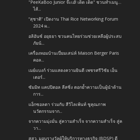
"PeeKaBoo Junior จ๊ะเอ๋! เด็ด เด็ด" ชวนทำเมนู…
ไส้...
“สุชาติ” เปิดงาน Thai Rice Networking Forum
2024 ผ...
อลิอันซ์ อยุธยา ชวนคนไทยร่วมช่วยเหลือผู้ประสบ
ภัยน้...
เครื่องหอมบ้านเปี่ยมเสน่ห์ Maison Berger Paris
คอล...
เมย์แบงก์ ร่วมแสดงความยินดี เพชรศรีวิชัย เอ็น
เตอร์...
ซัมมิท แคปปิตอล ลีสซิ่ง ตอกย้ำความเป็นผู้นำด้าน
การ...
แอ็กซอลตา ร่วมกับ สีวิไลเพ้นท์ ชูคุณภาพ
นวัตกรรมจาก...
จากความมุ่งมั่น สู่ความสำเร็จ จากความสำเร็จ สู่ค
วา...
สสว. มอบรางวัลผู้ให้บริการทางธุรกิจ (BDSP) ดี