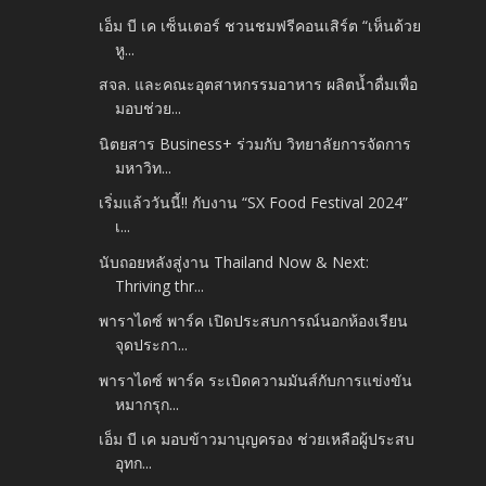
เอ็ม บี เค เซ็นเตอร์ ชวนชมฟรีคอนเสิร์ต “เห็นด้วย
หู...
สจล. และคณะอุตสาหกรรมอาหาร ผลิตน้ำดื่มเพื่อ
มอบช่วย...
นิตยสาร Business+ ร่วมกับ วิทยาลัยการจัดการ
มหาวิท...
เริ่มแล้ววันนี้!! กับงาน “SX Food Festival 2024”
เ...
นับถอยหลังสู่งาน Thailand Now & Next:
Thriving thr...
พาราไดซ์ พาร์ค เปิดประสบการณ์นอกห้องเรียน
จุดประกา...
พาราไดซ์ พาร์ค ระเบิดความมันส์กับการแข่งขัน
หมากรุก...
เอ็ม บี เค มอบข้าวมาบุญครอง ช่วยเหลือผู้ประสบ
อุทก...