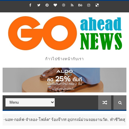
ก้าวไปข้างหน้ากับเรา
ำลอง-โฟล์ค” ร้องจ๊าก!! อุปกรณ์ม่วนจอยงานวัด.. ทำชีวิตสุดปั่นป่วน
ประ