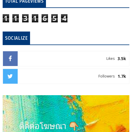
TOTAL PAGEVIEWS
1
1
3
1
6
5
4
SOCIALIZE
3.5k
Likes
1.7k
Followers