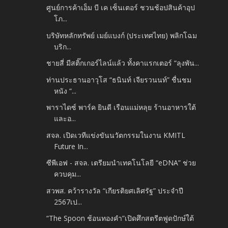
ศูนย์การค้าเอ็ม บี เค เซ็นเตอร์ ชวนช้อปสินค้าอุป
โภ...
บริษัทหลักทรัพย์ เมย์แบงก์ (ประเทศไทย) พลิกโฉม
บริก...
ชายสี่ มีสติ๊กเกอร์ไลน์แล้ว ทั้งคาแรกเตอร์ “ลุงพัน...
ท่านประธานอาวุโส “ธนินท์ เจียรวนนท์” ชื่นชม
หนัง “...
พาราไดซ์ พาร์ค ยินดี เรือนแม่หลุย ร้านอาหารใต้
และอ...
สจล. เปิดเวทีแข่งขันนวัตกรรมในงาน KMITL
Future In...
ซีพีเอฟ - สจล. เตรียมนำเทคโนโลยี “eDNA” ช่วย
ควบคุม...
สวพส. คว้ารางวัล “เกียรติยศเลิศรัฐ” ประจำปี
2567เป...
“The Spoon ช้อนทองคำ”เปิดศึกสตรีตฟูดปักษ์ใต้