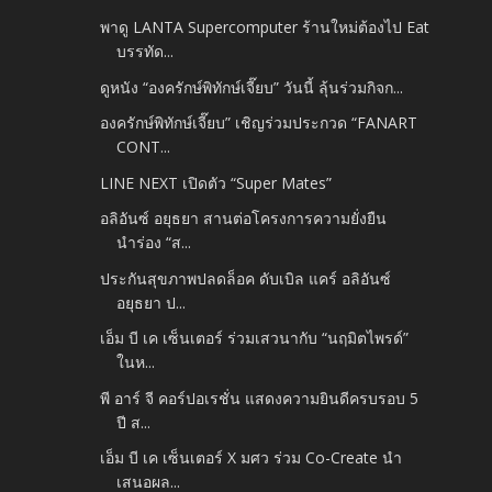
พาดู LANTA Supercomputer ร้านใหม่ต้องไป Eat
บรรทัด...
ดูหนัง “องครักษ์พิทักษ์เจี๊ยบ” วันนี้ ลุ้นร่วมกิจก...
องครักษ์พิทักษ์เจี๊ยบ” เชิญร่วมประกวด “FANART
CONT...
LINE NEXT เปิดตัว “Super Mates”
อลิอันซ์ อยุธยา สานต่อโครงการความยั่งยืน
นำร่อง “ส...
ประกันสุขภาพปลดล็อค ดับเบิล แคร์ อลิอันซ์
อยุธยา ป...
เอ็ม บี เค เซ็นเตอร์ ร่วมเสวนากับ “นฤมิตไพรด์”
ในห...
พี อาร์ จี คอร์ปอเรชั่น แสดงความยินดีครบรอบ 5
ปี ส...
เอ็ม บี เค เซ็นเตอร์ X มศว ร่วม Co-Create นำ
เสนอผล...