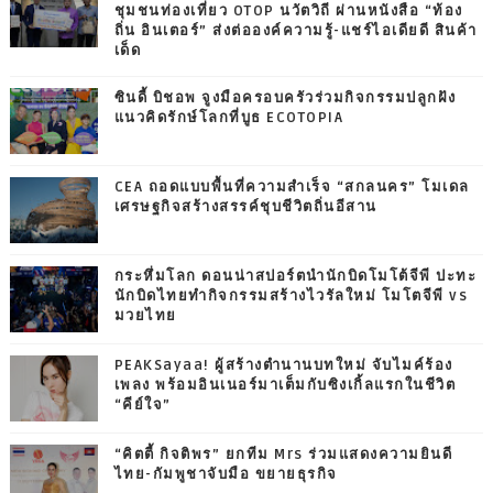
ชุมชนท่องเที่ยว OTOP นวัตวิถี ผ่านหนังสือ “ท้อง
ถิ่น อินเตอร์” ส่งต่อองค์ความรู้-แชร์ไอเดียดี สินค้า
เด็ด
ซินดี้ บิชอพ จูงมือครอบครัวร่วมกิจกรรมปลูกฝัง
แนวคิดรักษ์โลกที่บูธ ECOTOPIA
CEA ถอดแบบพื้นที่ความสำเร็จ “สกลนคร” โมเดล
เศรษฐกิจสร้างสรรค์ชุบชีวิตถิ่นอีสาน
กระหึ่มโลก ดอนน่าสปอร์ตนำนักบิดโมโต้จีพี ปะทะ
นักบิดไทยทำกิจกรรมสร้างไวรัลใหม่ โมโตจีพี vs
มวยไทย
PEAKSayaa! ผู้สร้างตำนานบทใหม่ จับไมค์ร้อง
เพลง พร้อมอินเนอร์มาเต็มกับซิงเกิ้ลแรกในชีวิต
“คีย์ใจ”
“คิตตี้ กิจติพร” ยกทีม Mrs ร่วมแสดงความยินดี
ไทย-กัมพูชาจับมือ ขยายธุรกิจ