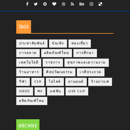
TAGS
ประชาสัมพันธ์
บันเทิง
ท่องเที่ยว
การตลาด
ผลิตภัณฑ์ใหม่
การศึกษา
เทคโนโลยี
ราชการ
สุขภาพและความงาม
ร้านอาหาร
ศิลปวัฒนธรรม
เวทีประกวด
กีฬา
CSR
ไฮไลท์
ยานยนต์
ร้านกาแฟ
VIDEO
MV
แฟชั่น
LIVE CLIP
ผลิตภัณฑ์ใหม
ARCHIVE