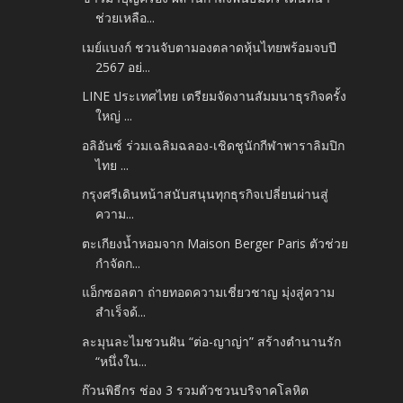
ช่วยเหลือ...
เมย์แบงก์ ชวนจับตามองตลาดหุ้นไทยพร้อมจบปี
2567 อย่...
LINE ประเทศไทย เตรียมจัดงานสัมมนาธุรกิจครั้ง
ใหญ่ ...
อลิอันซ์ ร่วมเฉลิมฉลอง-เชิดชูนักกีฬาพาราลิมปิก
ไทย ...
กรุงศรีเดินหน้าสนับสนุนทุกธุรกิจเปลี่ยนผ่านสู่
ความ...
ตะเกียงน้ำหอมจาก Maison Berger Paris ตัวช่วย
กำจัดก...
แอ็กซอลตา ถ่ายทอดความเชี่ยวชาญ มุ่งสู่ความ
สำเร็จด้...
ละมุนละไมชวนฝัน “ต่อ-ญาญ่า” สร้างตำนานรัก
“หนึ่งใน...
ก๊วนพิธีกร ช่อง 3 รวมตัวชวนบริจาคโลหิต