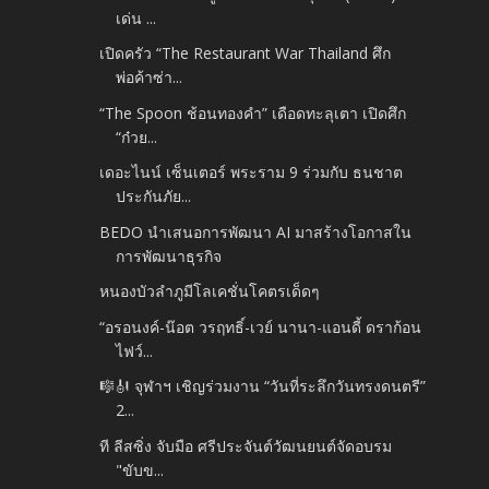
เด่น ...
เปิดครัว “The Restaurant War Thailand ศึก
พ่อค้าซ่า...
“The Spoon ช้อนทองคำ” เดือดทะลุเตา เปิดศึก
“ก๋วย...
เดอะไนน์ เซ็นเตอร์ พระราม 9 ร่วมกับ ธนชาต
ประกันภัย...
BEDO นำเสนอการพัฒนา AI มาสร้างโอกาสใน
การพัฒนาธุรกิจ
หนองบัวลำภูมีโลเคชั่นโคตรเด็ดๆ
“อรอนงค์-น๊อต วรฤทธิ์-เวย์ นานา-แอนดี้ ดราก้อน
ไฟว์...
🎼🎻 จุฬาฯ เชิญร่วมงาน “วันที่ระลึกวันทรงดนตรี”
2...
ที ลีสซิ่ง จับมือ ศรีประจันต์วัฒนยนต์จัดอบรม
"ขับข...